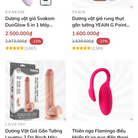
SVAKOM
YEAIN
Dương vật giả Svakom
Dương vật giả rung thụt
DuoGlow 5 in 1 Máy
gắn tường YEAIN G Point
Massage Điểm G & Âm Vật
siêu thực điều khiển từ xa
2.500.000₫
1.600.000₫
Điều Khiển App
2.873.000₫
2.539.000₫
-13%
-37%
(3,067)
(2,590)
LOVETOY
Dương Vật Giả Gắn Tường
Thiên nga Flamingo điều
Lovetoy 2 Da 9inch Màu
khiển từ xa qua điện thoại