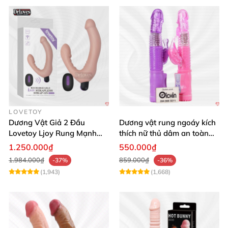
LOVETOY
Dương Vật Giả 2 Đầu
Dương vật rung ngoáy kích
Lovetoy Ljoy Rung Mạnh
thích nữ thủ dâm an toàn
ĐKTX Hút Sâu
cao cấp
1.250.000₫
550.000₫
1.984.000₫
859.000₫
-37%
-36%
(1,943)
(1,668)