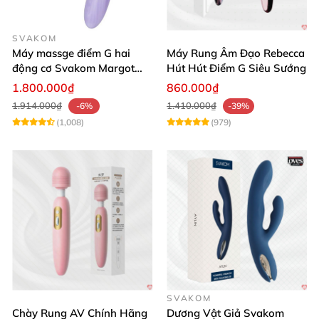
SVAKOM
Máy massge điểm G hai
Máy Rung Âm Đạo Rebecca
động cơ Svakom Margot
Hút Hút Điểm G Siêu Sướng
điều khiển qua app
1.800.000₫
860.000₫
1.914.000₫
1.410.000₫
-6%
-39%
(1,008)
(979)
SVAKOM
Chày Rung AV Chính Hãng
Dương Vật Giả Svakom