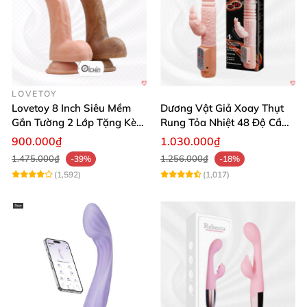
LOVETOY
Lovetoy 8 Inch Siêu Mềm
Dương Vật Giả Xoay Thụt
Gắn Tường 2 Lớp Tặng Kèm
Rung Tỏa Nhiệt 48 Độ Cầm
Dầu Massage
Tay Hot Bunny
900.000₫
1.030.000₫
1.475.000₫
1.256.000₫
-39%
-18%
(1,592)
(1,017)