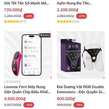
Giá Tốt Tần Số Mạnh Mẽ
Aylin Rung Đa Tần
Siêu Bền
Massage Sung Sướng
720.000₫
2.200.000₫
1.286.000₫
3.860.000₫
-44%
-43%
(977)
(975)
LOVENSE
Lovense Ferri Máy Rung
Đai Dương Vật RGB Double
Gắn Quần Chip Điều Khiển
Extensions - Độc Quyền Giá
App Tăng Hưng Phấn
Sốc
4.500.000₫
600.000₫
5.357.000₫
968.000₫
-16%
-38%