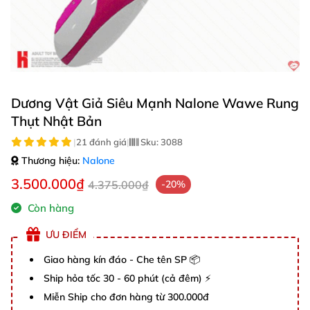
Dương Vật Giả Siêu Mạnh Nalone Wawe Rung
Thụt Nhật Bản
|
21 đánh giá
|
Sku:
3088
Thương hiệu:
Nalone
3.500.000₫
4.375.000₫
-20%
Còn hàng
ƯU ĐIỂM
Giao hàng kín đáo - Che tên SP 📦
Ship hỏa tốc 30 - 60 phút (cả đêm) ⚡
Miễn Ship cho đơn hàng từ 300.000đ