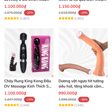
Flesh Hàng Chính Hãng
cực dễ dàng
1.100.000₫
1.150.000₫
1.375.000₫
1.619.000₫
-20%
-29%
(1,967)
(1,962)
Chày Rung King Kong Đầu
Dương vật ngựa hít tường
DV Massage Kích Thích Sâu
siêu hút, tăng khoái cảm
Mạnh Mẽ
tận hưởng
1.100.000₫
990.000₫
1.447.000₫
1.596.000₫
-24%
-38%
(1,946)
(1,945)