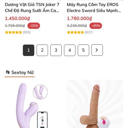
Dương Vật Giả TSN Joker 7
Máy Rung Cầm Tay EROS
Chế Độ Rung Sưởi Ấm Cao
Electro Sword Siêu Mạnh
Cấp
Giúp Thư Giãn
1.450.000₫
1.780.000₫
1.706.000₫
3.236.000₫
-15%
-45%
(855)
(837)
1
2
3
4
5
📂 Sextoy Nữ