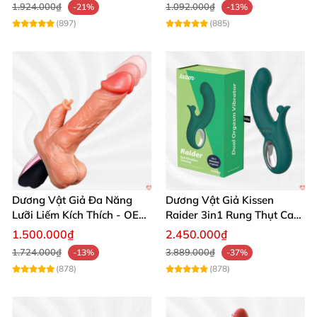
1.924.000₫
1.092.000₫
-21%
-13%
(897)
(885)
Dương Vật Giả Đa Năng
Dương Vật Giả Kissen
Lưỡi Liếm Kích Thích - OEM
Raider 3in1 Rung Thụt Cao
Cao Cấp
Cấp Chất Lượng
1.500.000₫
2.450.000₫
1.724.000₫
3.889.000₫
-13%
-37%
(878)
(878)