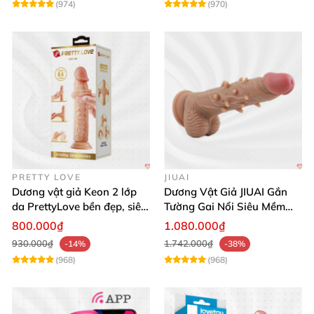
(974)
(970)
PRETTY LOVE
JIUAI
Dương vật giả Keon 2 lớp
Dương Vật Giả JIUAI Gắn
da PrettyLove bền đẹp, siêu
Tường Gai Nổi Siêu Mềm
mềm mại
Thoải Mái Mua Ngay
800.000₫
1.080.000₫
930.000₫
1.742.000₫
-14%
-38%
(968)
(968)