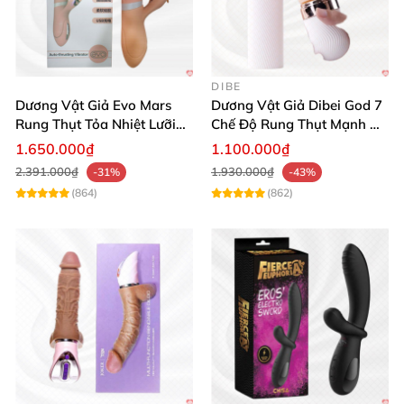
DIBE
Dương Vật Giả Evo Mars
Dương Vật Giả Dibei God 7
Rung Thụt Tỏa Nhiệt Lưỡi
Chế Độ Rung Thụt Mạnh Mẽ
Liếm Cao Cấp
Tỏa Nhiệt Kích Thích
1.650.000₫
1.100.000₫
2.391.000₫
1.930.000₫
-31%
-43%
(864)
(862)