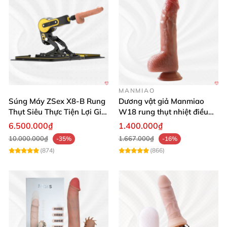
MANMIAO
Súng Máy ZSex X8-B Rung
Dương vật giả Manmiao
Thụt Siêu Thực Tiện Lợi Giá
W18 rung thụt nhiệt điều
Tốt
khiển từ xa
6.500.000₫
1.400.000₫
10.000.000₫
1.667.000₫
-35%
-16%
(874)
(866)