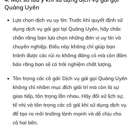
Quảng Uyên
Lựa chọn dịch vụ uy tín
: Trước khi quyết định sử
dụng dịch vụ gái gọi tại Quảng Uyên, hãy chắc
chắn rằng bạn lựa chọn những đơn vị uy tín và
chuyên nghiệp. Điều này không chỉ giúp bạn
tránh được các rủi ro không đáng có mà còn đảm
bảo rằng bạn sẽ có trải nghiệm chất lượng.
Tôn trọng các cô gái
: Dịch vụ gái gọi Quảng Uyên
không chỉ nhằm mục đích giải trí mà còn là sự
giao tiếp, tôn trọng lẫn nhau. Hãy đối xử lịch sự,
tế nhị và tôn trọng các cô gái khi sử dụng dịch vụ
để tạo ra môi trường lành mạnh và dễ chịu cho
cả hai bên.