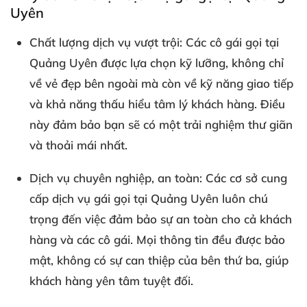
Uyên
Chất lượng dịch vụ vượt trội
: Các cô gái gọi tại
Quảng Uyên được lựa chọn kỹ lưỡng, không chỉ
về vẻ đẹp bên ngoài mà còn về kỹ năng giao tiếp
và khả năng thấu hiểu tâm lý khách hàng. Điều
này đảm bảo bạn sẽ có một trải nghiệm thư giãn
và thoải mái nhất.
Dịch vụ chuyên nghiệp, an toàn
: Các cơ sở cung
cấp dịch vụ gái gọi tại Quảng Uyên luôn chú
trọng đến việc đảm bảo sự an toàn cho cả khách
hàng và các cô gái. Mọi thông tin đều được bảo
mật, không có sự can thiệp của bên thứ ba, giúp
khách hàng yên tâm tuyệt đối.