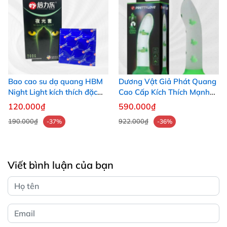
Bao cao su dạ quang HBM
Dương Vật Giả Phát Quang
Night Light kích thích đặc
Cao Cấp Kích Thích Mạnh
biệt
Mẽ Đêm
120.000₫
590.000₫
190.000₫
922.000₫
-37%
-36%
Viết bình luận của bạn