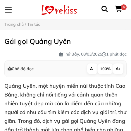
0
Trang chủ
/
Tin tức
Gái gọi Quảng Uyên
Thứ Bảy, 08/03/2025
1 phút đọc
Chế độ đọc
−
100%
+
Quảng Uyên, một huyện miền núi thuộc tỉnh Cao
Bằng, không chỉ nổi tiếng với cảnh quan thiên
nhiên tuyệt đẹp mà còn là điểm đến của những
người có nhu cầu tìm kiếm các dịch vụ giải trí, thư
giãn. Trong đó, dịch vụ gái gọi Quảng Uyên đang
dần trở thành một lựa chọn phổ biến cho những