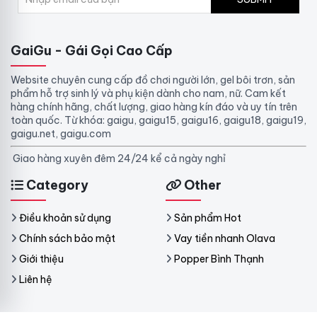
GaiGu - Gái Gọi Cao Cấp
Website chuyên cung cấp đồ chơi người lớn, gel bôi trơn, sản
phẩm hỗ trợ sinh lý và phụ kiện dành cho nam, nữ. Cam kết
hàng chính hãng, chất lượng, giao hàng kín đáo và uy tín trên
toàn quốc. Từ khóa: gaigu, gaigu15, gaigu16, gaigu18, gaigu19,
gaigu.net, gaigu.com
Giao hàng xuyên đêm 24/24 kể cả ngày nghỉ
Category
Other
Điều khoản sử dụng
Sản phẩm Hot
Chính sách bảo mật
Vay tiền nhanh Olava
Giới thiệu
Popper Bình Thạnh
Liên hệ