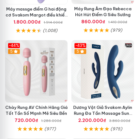
Máy Rung Âm Đạo Rebecca
Máy massge điểm G hai động
Hút Hút Điểm G Siêu Sướng
cơ Svakom Margot điều khiển
qua app
860.000₫
1.800.000₫
1.410.000₫
1.914.000₫
(979)
(1,008)
-44%
-43%
Hot
5
Hot
5
Chày Rung AV Chính Hãng Giá
Dương Vật Giả Svakom Aylin
Tốt Tần Số Mạnh Mẽ Siêu Bền
Rung Đa Tần Massage Sung
Sướng
720.000₫
2.200.000₫
1.286.000₫
3.860.000₫
(977)
(975)