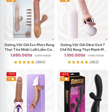
Dương Vật Giả Evo Mars Rung
Dương Vật Giả Dibei God 7
Thụt Tỏa Nhiệt Lưỡi Liếm Cao
Chế Độ Rung Thụt Mạnh Mẽ
Cấp
Tỏa Nhiệt Kích Thích
1.650.000₫
1.100.000₫
2.391.000₫
1.930.000₫
(864)
(862)
-15%
-45%
5
5