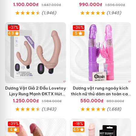
Mạnh Mẽ
hưởng
1.100.000₫
990.000₫
1.447.000₫
1.596.000₫
(1,946)
(1,945)
-37%
-36%
Hot
4.8
Hot
5
Dương Vật Giả 2 Đầu Lovetoy
Dương vật rung ngoáy kích
Ljoy Rung Mạnh ĐKTX Hút
thích nữ thủ dâm an toàn cao
Sâu
cấp
1.250.000₫
550.000₫
1.984.000₫
859.000₫
(1,943)
(1,668)
-39%
-18%
Hot
4
Hot
4.5