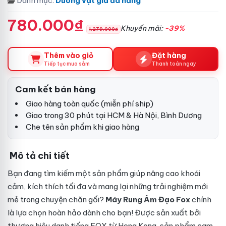
Danh mục:
Dương vật giả đa năng
780.000₫
Khuyến mãi:
-39%
1.279.000₫
Thêm vào giỏ
Đặt hàng
Tiếp tục mua sắm
Thanh toán ngay
Cam kết bán hàng
Giao hàng toàn quốc (miễn phí ship)
Giao trong 30 phút tại HCM & Hà Nội, Bình Dương
Che tên sản phẩm khi giao hàng
Mô tả chi tiết
Bạn đang tìm kiếm một sản phẩm giúp nâng cao khoái
cảm, kích thích tối đa và mang lại những trải nghiệm mới
mẻ trong chuyện chăn gối?
Máy Rung Âm Đạo Fox
chính
là lựa chọn hoàn hảo dành cho bạn! Được sản xuất bởi
thương hiệu danh tiếng FOX từ Hong Kong, sản phẩm cam