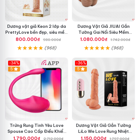
Dương vật giả Keon 2 lớp da
Dương Vật Giả JIUAI Gắn
PrettyLove bền đẹp, siêu mềm
Tường Gai Nổi Siêu Mềm
mại
Thoải Mái Mua Ngay
800.000₫
1.080.000₫
930.000₫
1.742.000₫
(968)
(968)
-34%
-36%
5
5
Trứng Rung Tình Yêu Love
Dương Vật Giả Gắn Tường
Spouse Cao Cấp Điều Khiển
LiLo We Love Rung Nhiệt
App Đỉnh Cao
Thăng Hoa
1.790.000₫
1.150.000₫
2.712.000₫
1.797.000₫