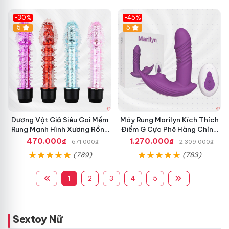
-30%
-45%
Hot
5
Hot
5
Dương Vật Giả Siêu Gai Mềm
Máy Rung Marilyn Kích Thích
Rung Mạnh Hình Xương Rồng
Điểm G Cực Phê Hàng Chính
Độc Đáo
Hãng
470.000₫
1.270.000₫
671.000₫
2.309.000₫
(789)
(783)
1
2
3
4
5
Sextoy Nữ