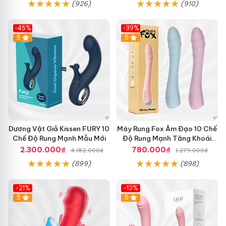
(926)
(910)
-45%
-39%
Hot
5
Hot
5
Dương Vật Giả Kissen FURY 10
Máy Rung Fox Âm Đạo 10 Chế
Chế Độ Rung Mạnh Mẫu Mới
Độ Rung Mạnh Tăng Khoái
Cảm
2.300.000₫
780.000₫
4.182.000₫
1.279.000₫
(899)
(898)
-21%
-13%
Hot
5
Hot
5