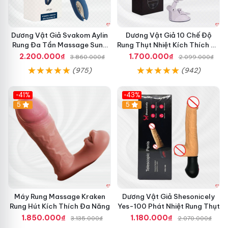
vệ sinh, chống nước thật sự hiệu quả."
Dương Vật Giả Svakom Aylin
Dương Vật Giả 10 Chế Độ
Rung Đa Tần Massage Sung
Rung Thụt Nhiệt Kích Thích Tự
Hãy nhanh tay sở hữu
Máy Rung Âm Đạo Fox
để nâng cấp
Sướng
Sướng
2.200.000₫
1.700.000₫
3.860.000₫
2.099.000₫
cảm xúc và trải nghiệm mới trong chuyện yêu. Liên hệ ngay
(975)
(942)
để được tư vấn và đặt hàng, bạn xứng đáng tận hưởng
những phút giây thăng hoa và tự do nhất! 🚀
-41%
-43%
Hot
5
5
Máy Rung Massage Kraken
Dương Vật Giả Shesonicely
Rung Hút Kích Thích Đa Năng
Yes-100 Phát Nhiệt Rung Thụt
1.850.000₫
1.180.000₫
3.135.000₫
2.070.000₫