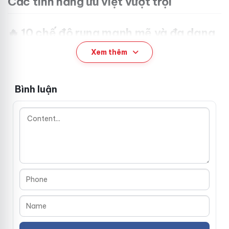
Các tính năng ưu việt vượt trội
🔥 10 chế độ rung mạnh mẽ và đa dạng
Xem thêm
Máy rung Fox có
10 chế độ rung
đa tần, từ nhẹ nhàng, êm
ái đến rung mạnh táo bạo, giúp bạn dễ dàng tìm được mức
độ phù hợp để thăng hoa tối đa. Công nghệ động cơ tiên
Bình luận
tiến mang đến những cú rung mạnh mẽ, chính xác, kích
thích các dây thần kinh nhạy cảm trong âm đạo, giúp làm
mới cảm xúc và đạt đỉnh quán nét thú vị.
🔊 Động cơ siêu êm và độ bền cao
Với động cơ hoạt động cực kỳ êm ả, máy rung Fox không
gây tiếng ồn lớn hơn 50 dB, đảm bảo riêng tư tuyệt đối
trong mọi khoảnh khắc. Bạn hoàn toàn có thể sử dụng
trong phòng riêng mà không lo bị làm phiền, tạo không gian
lý tưởng để tận hưởng những phút giây thư giãn, thăng hoa.