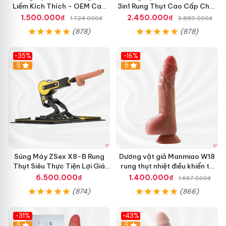
Liếm Kích Thích - OEM Cao
3in1 Rung Thụt Cao Cấp Chất
Cấp
Lượng
1.500.000₫
2.450.000₫
1.724.000₫
3.889.000₫
(878)
(878)
-35%
-16%
Hot
5
Hot
5
Súng Máy ZSex X8-B Rung
Dương vật giả Manmiao W18
Thụt Siêu Thực Tiện Lợi Giá
rung thụt nhiệt điều khiển từ
Tốt
xa
6.500.000₫
1.400.000₫
1.667.000₫
(874)
(866)
-31%
-43%
5
Hot
5