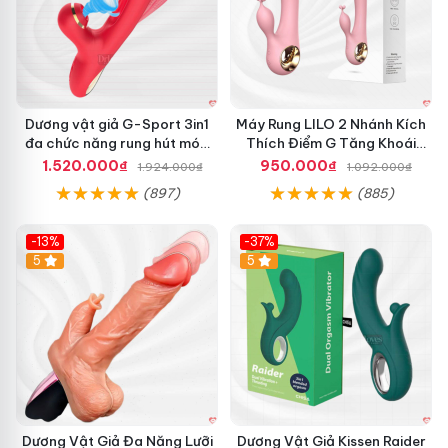
Dương vật giả G-Sport 3in1
Máy Rung LILO 2 Nhánh Kích
đa chức năng rung hút móc
Thích Điểm G Tăng Khoái
kích thích
Cảm
1.520.000₫
950.000₫
1.924.000₫
1.092.000₫
(897)
(885)
-13%
-37%
Hot
5
Hot
5
Dương Vật Giả Đa Năng Lưỡi
Dương Vật Giả Kissen Raider