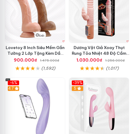
Lovetoy 8 Inch Siêu Mềm Gắn
Dương Vật Giả Xoay Thụt
Tường 2 Lớp Tặng Kèm Dầu
Rung Tỏa Nhiệt 48 Độ Cầm
Massage
Tay Hot Bunny
900.000₫
1.030.000₫
1.475.000₫
1.256.000₫
(1,592)
(1,017)
-6%
-39%
4.7
Hot
5