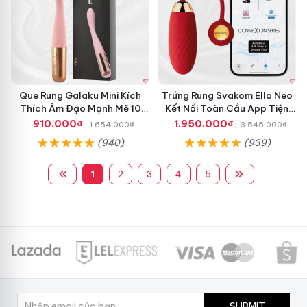
Que Rung Galaku Mini Kích
Trứng Rung Svakom Ella Neo
Thích Âm Đạo Mạnh Mẽ 10
Kết Nối Toàn Cầu App Tiện
Chế Độ
Lợi
910.000₫
1.950.000₫
1.654.000₫
3.545.000₫
(940)
(939)
1
2
3
4
5
SUBMIT