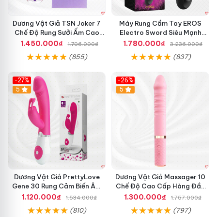
Dương Vật Giả TSN Joker 7
Máy Rung Cầm Tay EROS
Chế Độ Rung Sưởi Ấm Cao
Electro Sword Siêu Mạnh
Cấp
Giúp Thư Giãn
1.450.000₫
1.780.000₫
1.706.000₫
3.236.000₫
(855)
(837)
-27%
-26%
Hot
5
Hot
5
Dương Vật Giả PrettyLove
Dương Vật Giả Massager 10
Gene 30 Rung Cảm Biến Âm
Chế Độ Cao Cấp Hàng Đầu
Thanh Cao Cấp
Uy Tín
1.120.000₫
1.300.000₫
1.534.000₫
1.757.000₫
(810)
(797)