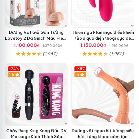
Dương Vật Giả Gắn Tường
Thiên nga Flamingo điều khiển
Lovetoy 2 Da 9inch Màu Flesh
từ xa qua điện thoại cực dễ
Hàng Chính Hãng
dàng
1.100.000₫
1.150.000₫
1.375.000₫
1.619.000₫
(1,967)
(1,962)
-24%
-38%
4.6
Hot
5
Chày Rung King Kong Đầu DV
Dương vật ngựa hít tường siêu
Massage Kích Thích Sâu
hút, tăng khoái cảm tận