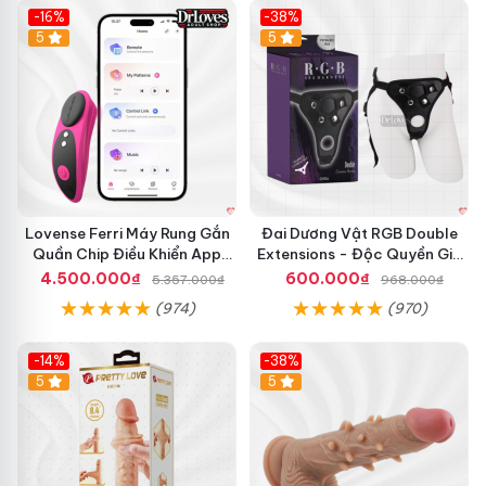
-16%
-38%
Hot
5
Hot
5
Lovense Ferri Máy Rung Gắn
Đai Dương Vật RGB Double
Quần Chip Điều Khiển App
Extensions - Độc Quyền Giá
Tăng Hưng Phấn
Sốc
4.500.000₫
600.000₫
5.357.000₫
968.000₫
(974)
(970)
-14%
-38%
5
5