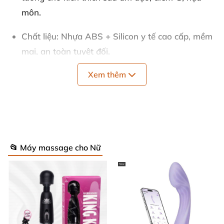
môn.
Chất liệu
: Nhựa ABS + Silicon y tế cao cấp, mềm
mại, an toàn tuyệt đối.
Xem thêm
Chế độ rung
: 20 mức đa dạng, từ nhẹ nhàng đến
mạnh mẽ, kết hợp tạo nhiệt lên 42ºC.
Tính năng
: Sạc pin tiện lợi, chống thấm nước
IPX7, động cơ êm ái, massage âm vật, nhũ hoa.
📂 Máy massage cho Nữ
Bảo hành
: 6 tháng, bảo quản nơi khô ráo thoáng
mát.
Những thông số này biến Galaku Mini thành máy
rung âm đạo hoàn hảo, vượt trội so với các sản
phẩm thông thường. Thiết kế thanh mảnh giúp dễ