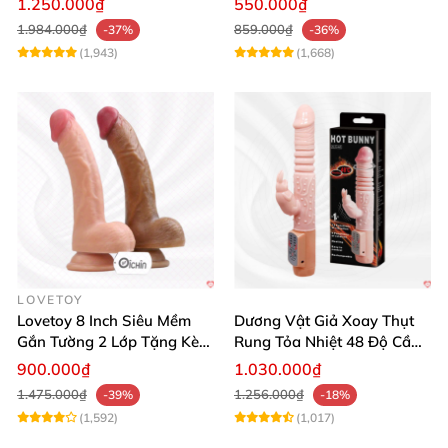
1.250.000₫
550.000₫
1.984.000₫
859.000₫
-37%
-36%
(1,943)
(1,668)
LOVETOY
Lovetoy 8 Inch Siêu Mềm
Dương Vật Giả Xoay Thụt
Gắn Tường 2 Lớp Tặng Kèm
Rung Tỏa Nhiệt 48 Độ Cầm
Dầu Massage
Tay Hot Bunny
900.000₫
1.030.000₫
1.475.000₫
1.256.000₫
-39%
-18%
(1,592)
(1,017)