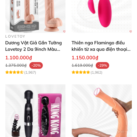
LOVETOY
Dương Vật Giả Gắn Tường
Thiên nga Flamingo điều
Lovetoy 2 Da 9inch Màu
khiển từ xa qua điện thoại
Flesh Hàng Chính Hãng
cực dễ dàng
1.100.000₫
1.150.000₫
1.375.000₫
1.619.000₫
-20%
-29%
(1,967)
(1,962)