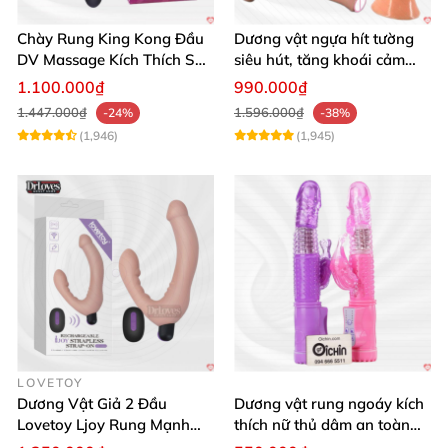
Chày Rung King Kong Đầu
Dương vật ngựa hít tường
DV Massage Kích Thích Sâu
siêu hút, tăng khoái cảm
Mạnh Mẽ
tận hưởng
1.100.000₫
990.000₫
1.447.000₫
1.596.000₫
-24%
-38%
(1,946)
(1,945)
LOVETOY
Dương Vật Giả 2 Đầu
Dương vật rung ngoáy kích
Lovetoy Ljoy Rung Mạnh
thích nữ thủ dâm an toàn
ĐKTX Hút Sâu
cao cấp