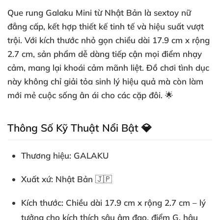
Que rung Galaku Mini từ Nhật Bản là sextoy nữ
đẳng cấp, kết hợp thiết kế tinh tế và hiệu suất vượt
trội. Với kích thước nhỏ gọn
chiều dài 17.9 cm x rộng
2.7 cm
, sản phẩm dễ dàng tiếp cận mọi điểm nhạy
cảm, mang lại khoái cảm mãnh liệt. Đồ chơi tình dục
này không chỉ giải tỏa sinh lý hiệu quả mà còn làm
mới mẻ cuộc sống ân ái cho các cặp đôi. 🌟
Thông Số Kỹ Thuật Nổi Bật 💎
Thương hiệu
: GALAKU
Xuất xứ
: Nhật Bản 🇯🇵
Kích thước
: Chiều dài 17.9 cm x rộng 2.7 cm – lý
tưởng cho kích thích sâu âm đạo, điểm G, hậu