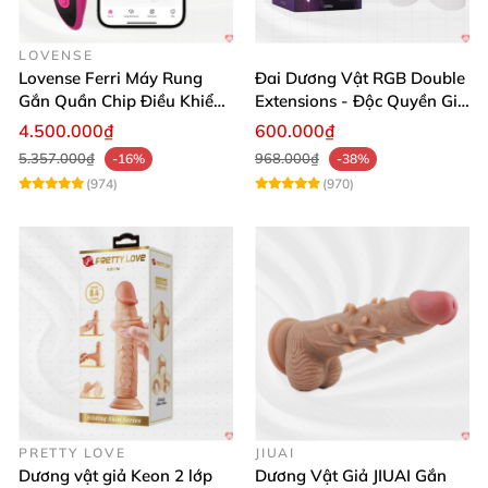
LOVENSE
Lovense Ferri Máy Rung
Đai Dương Vật RGB Double
Gắn Quần Chip Điều Khiển
Extensions - Độc Quyền Giá
App Tăng Hưng Phấn
Sốc
4.500.000₫
600.000₫
5.357.000₫
968.000₫
-16%
-38%
(974)
(970)
PRETTY LOVE
JIUAI
Dương vật giả Keon 2 lớp
Dương Vật Giả JIUAI Gắn