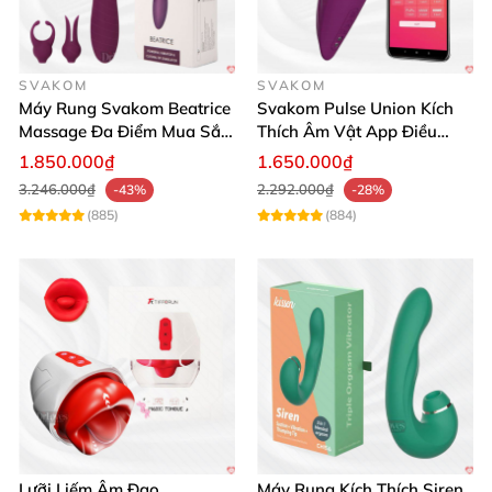
SVAKOM
SVAKOM
Máy Rung Svakom Beatrice
Svakom Pulse Union Kích
Massage Đa Điểm Mua Sắm
Thích Âm Vật App Điều
Ngay
Khiển Mua Ngay
1.850.000₫
1.650.000₫
3.246.000₫
2.292.000₫
-43%
-28%
(885)
(884)
Lưỡi Liếm Âm Đạo
Máy Rung Kích Thích Siren