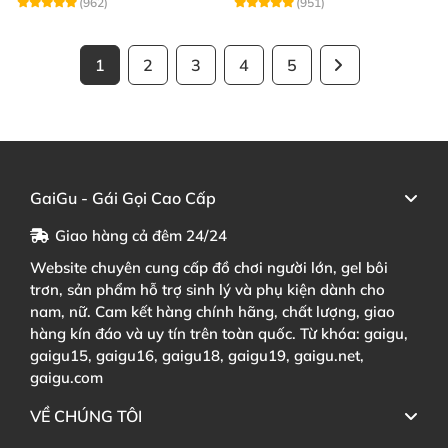
(962)
(951)
1
2
3
4
5
GaiGu - Gái Gọi Cao Cấp
Giao hàng cả đêm 24/24
Website chuyên cung cấp đồ chơi người lớn, gel bôi
trơn, sản phẩm hỗ trợ sinh lý và phụ kiện dành cho
nam, nữ. Cam kết hàng chính hãng, chất lượng, giao
hàng kín đáo và uy tín trên toàn quốc. Từ khóa: gaigu,
gaigu15, gaigu16, gaigu18, gaigu19, gaigu.net,
gaigu.com
VỀ CHÚNG TÔI