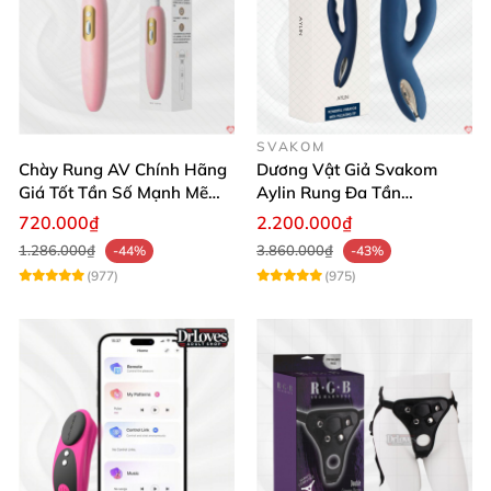
SVAKOM
Chày Rung AV Chính Hãng
Dương Vật Giả Svakom
Giá Tốt Tần Số Mạnh Mẽ
Aylin Rung Đa Tần
Siêu Bền
Massage Sung Sướng
720.000₫
2.200.000₫
1.286.000₫
3.860.000₫
-44%
-43%
(977)
(975)