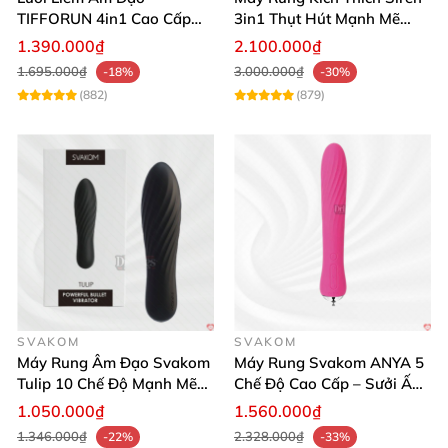
TIFFORUN 4in1 Cao Cấp
3in1 Thụt Hút Mạnh Mẽ
Siêu Mượt Hấp Dẫn
Thỏa Mãn
1.390.000₫
2.100.000₫
1.695.000₫
3.000.000₫
-18%
-30%
(882)
(879)
SVAKOM
SVAKOM
Máy Rung Âm Đạo Svakom
Máy Rung Svakom ANYA 5
Tulip 10 Chế Độ Mạnh Mẽ
Chế Độ Cao Cấp – Sưởi Ấm
Khám Phá
Tăng Khoái Cảm
1.050.000₫
1.560.000₫
1.346.000₫
2.328.000₫
-22%
-33%