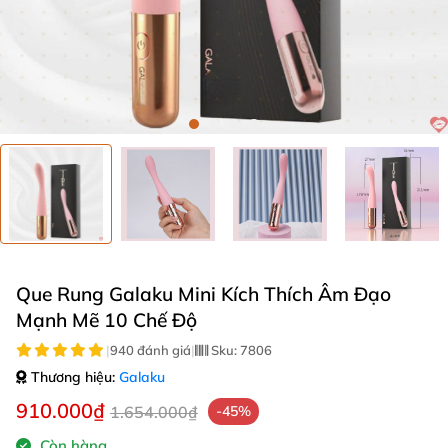
Que Rung Galaku Mini Kích Thích Âm Đạo
Mạnh Mẽ 10 Chế Độ
|
940 đánh giá
|
Sku:
7806
Thương hiệu:
Galaku
910.000₫
1.654.000₫
-45%
Còn hàng