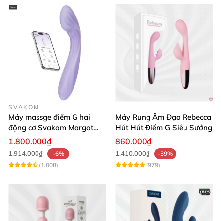
SVAKOM
Máy massge điểm G hai
Máy Rung Âm Đạo Rebecca
động cơ Svakom Margot
Hút Hút Điểm G Siêu Sướng
điều khiển qua app
1.800.000₫
860.000₫
1.914.000₫
1.410.000₫
-6%
-39%
(1,008)
(979)