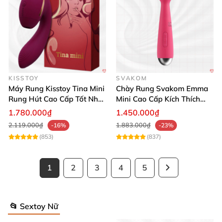
KISSTOY
SVAKOM
Máy Rung Kisstoy Tina Mini
Chày Rung Svakom Emma
Rung Hút Cao Cấp Tốt Nhất
Mini Cao Cấp Kích Thích
2025
Mạnh Mẽ
1.780.000₫
1.450.000₫
2.119.000₫
1.883.000₫
-16%
-23%
(853)
(837)
1
2
3
4
5
📂 Sextoy Nữ