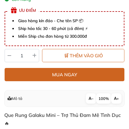
ƯU ĐIỂM
Giao hàng kín đáo - Che tên SP 📦
Ship hỏa tốc 30 - 60 phút (cả đêm) ⚡
Miễn Ship cho đơn hàng từ 300.000đ
🛒 THÊM VÀO GIỎ
MUA NGAY
Mô tả
−
100%
+
Que Rung Galaku Mini – Trợ Thủ Đam Mê Tình Dục
🔥