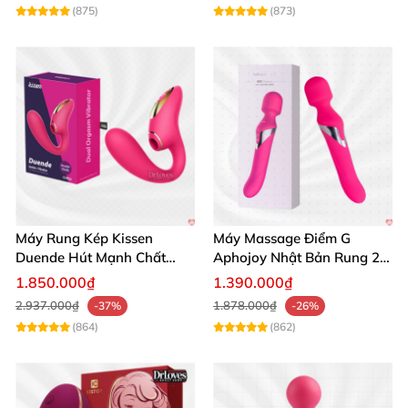
(875)
(873)
Máy Rung Kép Kissen
Máy Massage Điểm G
Duende Hút Mạnh Chất
Aphojoy Nhật Bản Rung 2
Lượng Cao Giá Tốt
Đầu Giá Tốt
1.850.000₫
1.390.000₫
2.937.000₫
1.878.000₫
-37%
-26%
(864)
(862)