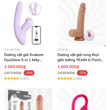
SVAKOM
YEAIN
Dương vật giả Svakom
Dương vật giả rung thụt
DuoGlow 5 in 1 Máy
gắn tường YEAIN G Point
Massage Điểm G & Âm Vật
siêu thực điều khiển từ xa
2.500.000₫
1.600.000₫
Điều Khiển App
2.873.000₫
2.539.000₫
-13%
-37%
(3,067)
(2,590)