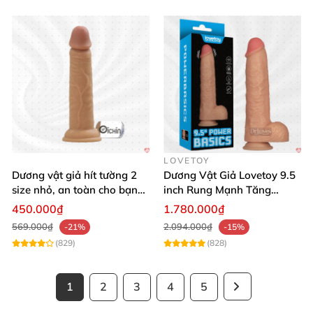
LOVETOY
Dương vật giả hít tường 2
Dương Vật Giả Lovetoy 9.5
size nhỏ, an toàn cho bạn
inch Rung Mạnh Tăng
nữ mới dùng
Khoái Cảm
450.000₫
1.780.000₫
569.000₫
2.094.000₫
-21%
-15%
(829)
(828)
1
2
3
4
5