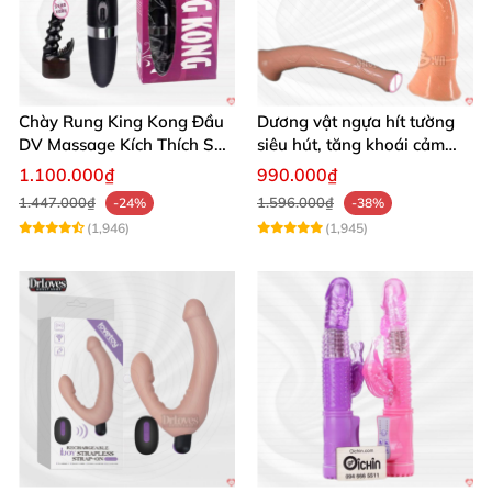
Chày Rung King Kong Đầu
Dương vật ngựa hít tường
DV Massage Kích Thích Sâu
siêu hút, tăng khoái cảm
Mạnh Mẽ
tận hưởng
1.100.000₫
990.000₫
1.447.000₫
1.596.000₫
-24%
-38%
(1,946)
(1,945)