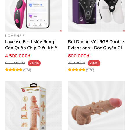
LOVENSE
Lovense Ferri Máy Rung
Đai Dương Vật RGB Double
Gắn Quần Chip Điều Khiển
Extensions - Độc Quyền Giá
App Tăng Hưng Phấn
Sốc
4.500.000₫
600.000₫
5.357.000₫
968.000₫
-16%
-38%
(974)
(970)