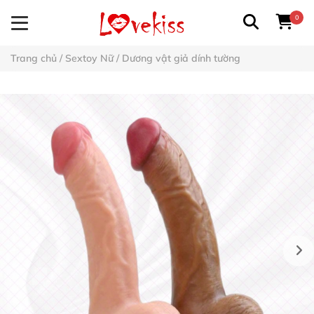
0
Trang chủ
/
Sextoy Nữ
/
Dương vật giả dính tường