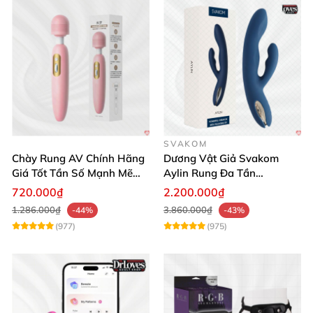
SVAKOM
Chày Rung AV Chính Hãng
Dương Vật Giả Svakom
Giá Tốt Tần Số Mạnh Mẽ
Aylin Rung Đa Tần
Siêu Bền
Massage Sung Sướng
720.000₫
2.200.000₫
1.286.000₫
3.860.000₫
-44%
-43%
(977)
(975)