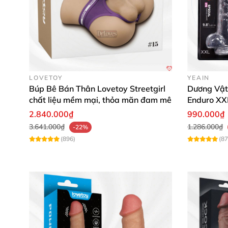
LOVETOY
YEAIN
Búp Bê Bán Thân Lovetoy Streetgirl
Dương Vật
chất liệu mềm mại, thỏa mãn đam mê
Enduro XX
2.840.000₫
990.000₫
3.641.000₫
1.286.000₫
-22%
(896)
(87