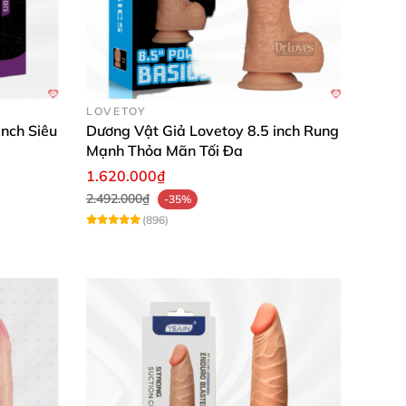
LOVETOY
nch Siêu
Dương Vật Giả Lovetoy 8.5 inch Rung
Mạnh Thỏa Mãn Tối Đa
1.620.000₫
2.492.000₫
-35%
(896)