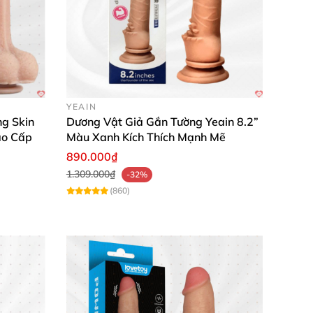
YEAIN
ng Skin
Dương Vật Giả Gắn Tường Yeain 8.2”
ao Cấp
Màu Xanh Kích Thích Mạnh Mẽ
890.000₫
1.309.000₫
-32%
(860)