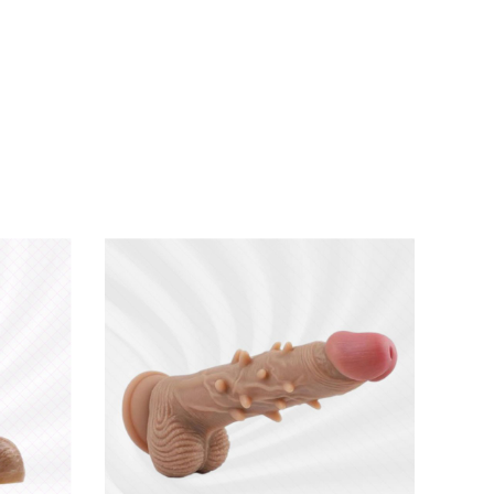
ực kỳ chân thực.