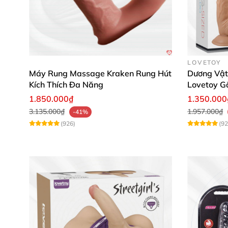
LOVETOY
Máy Rung Massage Kraken Rung Hút
Dương Vật 
Kích Thích Đa Năng
Lovetoy G
1.850.000₫
1.350.000
3.135.000₫
1.957.000₫
-41%
(926)
(92