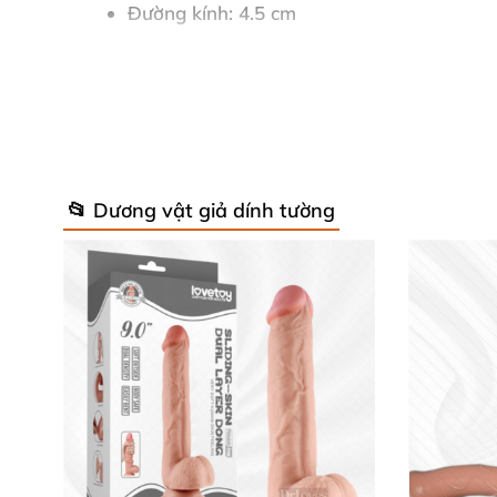
Đường kính: 4.5 cm
Chất liệu: Silicon mềm dẻo cao cấp, an to
Màu sắc: Đen sang trọng
Đế hút tháo rời chắc chắn, dễ sử dụng
📂 Dương vật giả dính tường
Thiết kế gân nổi chân thực, tăng khoái cả
Có khả năng uốn cong linh hoạt theo ý m
Ưu điểm nổi bật của Lovetoy Black 
Công nghệ dual density sliding skin độc q
Thiết kế 2 lớp silicon tăng độ bền và nâng