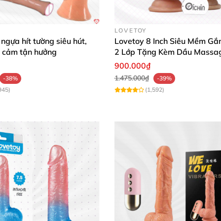
ịnh sản phẩm trong quá trình thủ dâm, giúp bạn thoải mái
LOVETOY
nước ấm và xà phòng, an toàn cho sức khỏe người dùng.
ngựa hít tường siêu hút,
Lovetoy 8 Inch Siêu Mềm Gắ
i cảm tận hưởng
2 Lớp Tặng Kèm Dầu Massa
 nữ giới, đáp ứng mong muốn cảm giác tự nhiên, sâu sắc.
900.000₫
1.475.000₫
-38%
-39%
945)
(1,592)
 có thiết kế chân thực, khiến mình cảm thấy như đang ở
oài trượt mượt, cho cảm giác thật chưa từng có. Sự chắc
 dễ vệ sinh, tạo cảm giác an toàn tối đa. Đây là món đồ c