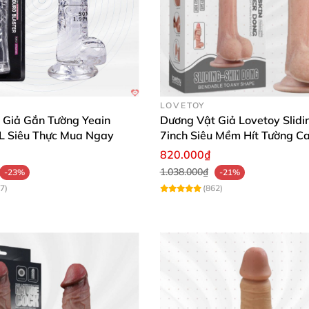
LOVETOY
 Giả Gắn Tường Yeain
Dương Vật Giả Lovetoy Slidi
L Siêu Thực Mua Ngay
7inch Siêu Mềm Hít Tường C
820.000₫
1.038.000₫
-23%
-21%
7)
(862)