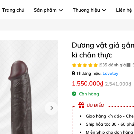
Trang chủ
Sản phẩm
Thương hiệu
Liên hệ
Dương vật giả gắn
kì chân thực
|
935 đánh giá
|
S
Thương hiệu:
Lovetoy
1.550.000₫
2.541.000₫
Còn hàng
ƯU ĐIỂM
Giao hàng kín đáo - Che
Ship hỏa tốc 30 - 60 ph
Miễn Ship cho đơn hàng