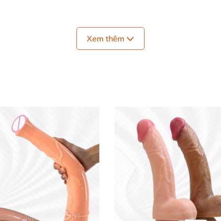
àn cho da
Xem thêm
m
uốn

uyền giúp lớp da bên ngoài trượt mượt mà, tạo cảm giác c
 cao trải nghiệm khi dùng.