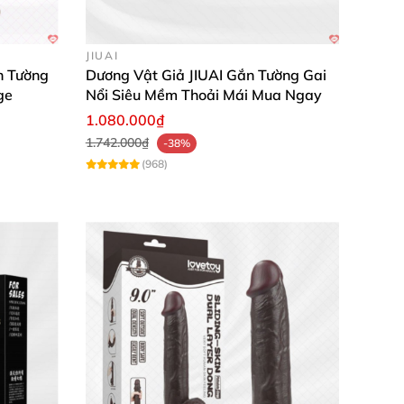
 “thể hiện” tư thế yêu thích.
JIUAI
n Tường
Dương Vật Giả JIUAI Gắn Tường Gai
ge
Nổi Siêu Mềm Thoải Mái Mua Ngay
1.080.000₫
1.742.000₫
-38%
(968)
 bên người thật. Dễ dàng gắn tường và thay
 chắn của đế hút giúp mình hoàn toàn yên tâm
hơi mà mình luôn giới thiệu cho bạn bè.”