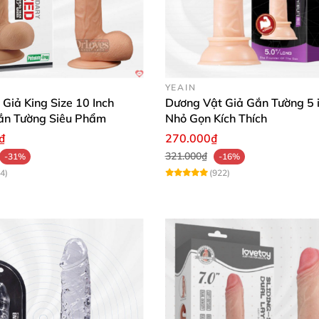
YEAIN
Giả King Size 10 Inch
Dương Vật Giả Gắn Tường 5 i
ắn Tường Siêu Phẩm
Nhỏ Gọn Kích Thích
₫
270.000₫
321.000₫
-31%
-16%
4)
(922)