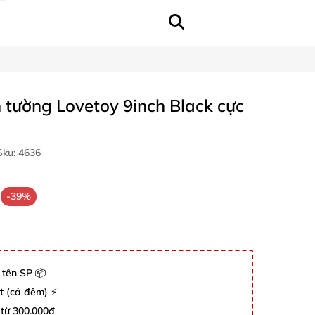
 tường Lovetoy 9inch Black cực
ku:
4636
-39%
 tên SP 📦
út (cả đêm) ⚡
 từ 300.000đ