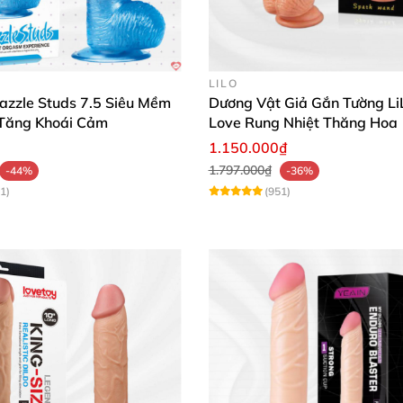
 vật giả gắn tường Lovetoy 9 inch Black đầy quyền năng
 tuyệt vời, giúp giải tỏa sinh lý một cách hiệu quả và t
LILO
e Studs 7.5 Siêu Mềm
Dương Vật Giả Gắn Tường L
 Tăng Khoái Cảm
Love Rung Nhiệt Thăng Hoa
1.150.000₫
1.797.000₫
-44%
-36%
1)
(951)