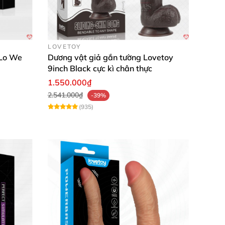
 và đẳng cấp này. Đừng chần chừ, hãy mua
ự nhiên nhất!
LOVETOY
iLo We
Dương vật giả gắn tường Lovetoy
9inch Black cực kì chân thực
1.550.000₫
2.541.000₫
-39%
(935)