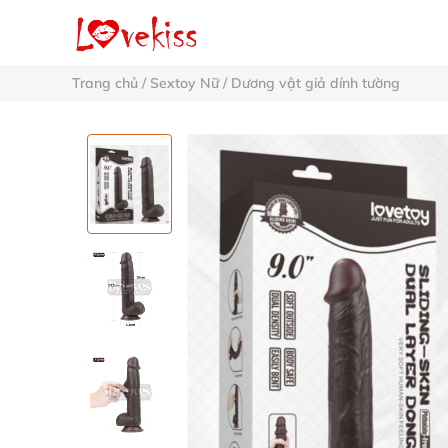
Trang chủ
/
Sextoy Nữ
/
Dương vật giả dính tường