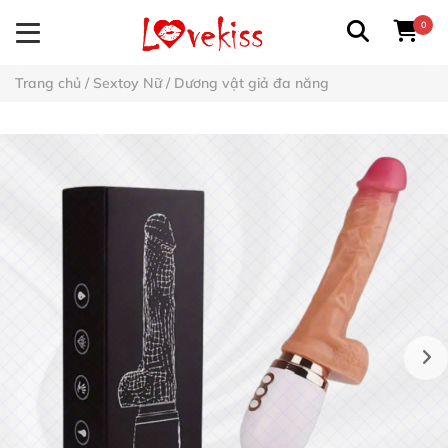
0
Trang chủ
/
Sextoy Nữ
/
Dương vật giả đa năng