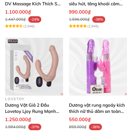
DV Massage Kích Thích Sâu
siêu hút, tăng khoái cảm
Mạnh Mẽ
tận hưởng
1.100.000₫
990.000₫
1.447.000₫
1.596.000₫
-24%
-38%
(1,946)
(1,945)
LOVETOY
Dương Vật Giả 2 Đầu
Dương vật rung ngoáy kích
Lovetoy Ljoy Rung Mạnh
thích nữ thủ dâm an toàn
ĐKTX Hút Sâu
cao cấp
1.250.000₫
550.000₫
1.984.000₫
859.000₫
-37%
-36%