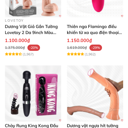
LOVETOY
Dương Vật Giả Gắn Tường
Thiên nga Flamingo điều
Lovetoy 2 Da 9inch Màu
khiển từ xa qua điện thoại
Flesh Hàng Chính Hãng
cực dễ dàng
1.100.000₫
1.150.000₫
1.375.000₫
1.619.000₫
-20%
-29%
(1,967)
(1,962)
Chày Rung King Kong Đầu
Dương vật ngựa hít tường