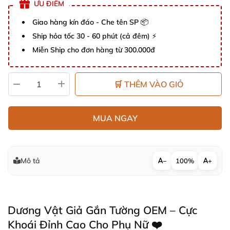
ƯU ĐIỂM
Giao hàng kín đáo - Che tên SP 📦
Ship hỏa tốc 30 - 60 phút (cả đêm) ⚡
Miễn Ship cho đơn hàng từ 300.000đ
🛒 THÊM VÀO GIỎ
MUA NGAY
Mô tả
−
100%
+
Dương Vật Giả Gắn Tường OEM – Cực
Khoái Đỉnh Cao Cho Phụ Nữ ❤️