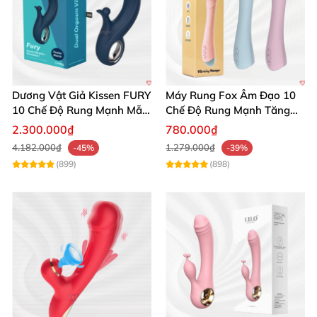
Dương Vật Giả 10 Chế Độ Rung Thụt Nhiệt Kích Thích Tự Sướng
Dương Vật Giả Kissen FURY
Máy Rung Fox Âm Đạo 10
10 Chế Độ Rung Mạnh Mẫu
Chế Độ Rung Mạnh Tăng
Mới
Khoái Cảm
2.300.000₫
780.000₫
4.182.000₫
1.279.000₫
-45%
-39%
Dương Vật Giả 10 Chế Độ Rung Thụt Nhiệt Kích Thích Tự Sướng
(899)
(898)