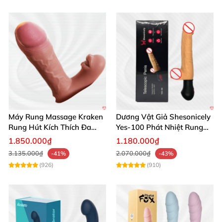
Máy Rung Massage Kraken
Dương Vật Giả Shesonicely
Rung Hút Kích Thích Đa
Yes-100 Phát Nhiệt Rung
Năng
Thụt
1.850.000₫
1.180.000₫
Dương Vật Giả 10 Chế Độ Rung Thụt Nhiệt Kích Thích Tự Sướng
3.135.000₫
2.070.000₫
-41%
-43%
(926)
(910)
Dương Vật Giả 10 Chế Độ Rung Thụt Nhiệt Kích Thích Tự Sướng