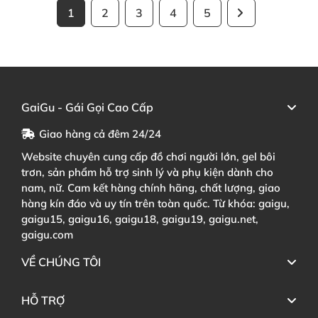
1
2
3
4
5
GaiGu - Gái Gọi Cao Cấp
Giao hàng cả đêm 24/24
Website chuyên cung cấp đồ chơi người lớn, gel bôi
trơn, sản phẩm hỗ trợ sinh lý và phụ kiện dành cho
nam, nữ. Cam kết hàng chính hãng, chất lượng, giao
hàng kín đáo và uy tín trên toàn quốc. Từ khóa: gaigu,
gaigu15, gaigu16, gaigu18, gaigu19, gaigu.net,
gaigu.com
VỀ CHÚNG TÔI
HỖ TRỢ