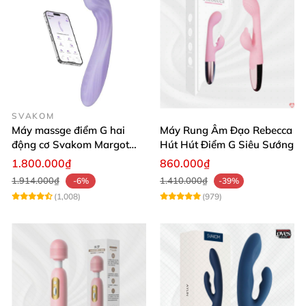
SVAKOM
Máy massge điểm G hai
Máy Rung Âm Đạo Rebecca
động cơ Svakom Margot
Hút Hút Điểm G Siêu Sướng
điều khiển qua app
1.800.000₫
860.000₫
1.914.000₫
1.410.000₫
-6%
-39%
(1,008)
(979)