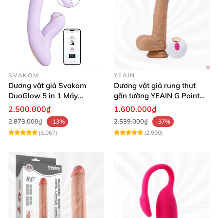
SVAKOM
YEAIN
Dương vật giả Svakom
Dương vật giả rung thụt
DuoGlow 5 in 1 Máy
gắn tường YEAIN G Point
Massage Điểm G & Âm Vật
siêu thực điều khiển từ xa
2.500.000₫
1.600.000₫
Điều Khiển App
2.873.000₫
2.539.000₫
-13%
-37%
(3,067)
(2,590)