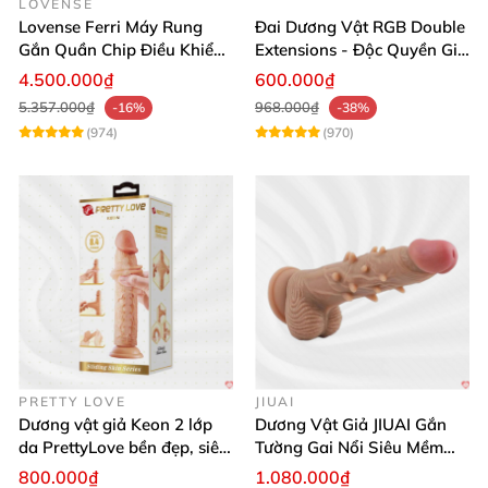
LOVENSE
Lovense Ferri Máy Rung
Đai Dương Vật RGB Double
Gắn Quần Chip Điều Khiển
Extensions - Độc Quyền Giá
App Tăng Hưng Phấn
Sốc
4.500.000₫
600.000₫
5.357.000₫
968.000₫
-16%
-38%
(974)
(970)
PRETTY LOVE
JIUAI
Dương vật giả Keon 2 lớp
Dương Vật Giả JIUAI Gắn
da PrettyLove bền đẹp, siêu
Tường Gai Nổi Siêu Mềm
mềm mại
Thoải Mái Mua Ngay
800.000₫
1.080.000₫