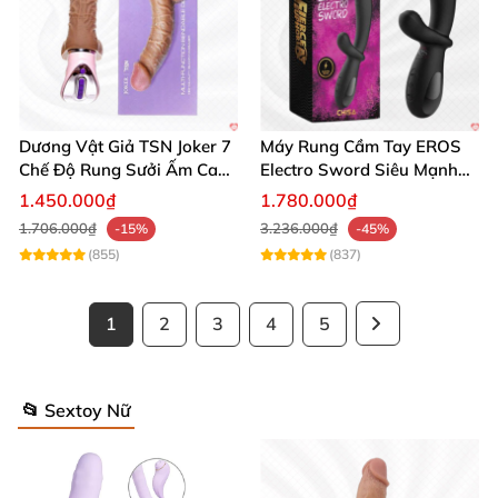
Dương Vật Giả TSN Joker 7
Máy Rung Cầm Tay EROS
Chế Độ Rung Sưởi Ấm Cao
Electro Sword Siêu Mạnh
Cấp
Giúp Thư Giãn
1.450.000₫
1.780.000₫
1.706.000₫
3.236.000₫
-15%
-45%
(855)
(837)
1
2
3
4
5
📂 Sextoy Nữ