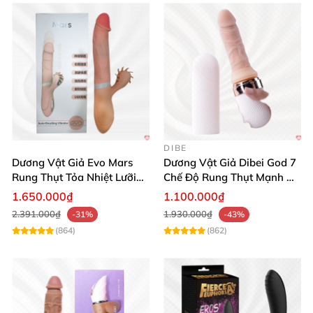
DIBE
Dương Vật Giả Evo Mars
Dương Vật Giả Dibei God 7
Rung Thụt Tỏa Nhiệt Lưỡi
Chế Độ Rung Thụt Mạnh Mẽ
Liếm Cao Cấp
Tỏa Nhiệt Kích Thích
1.650.000₫
1.100.000₫
2.391.000₫
1.930.000₫
-31%
-43%
(864)
(862)