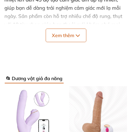
giúp bạn dễ dàng trải nghiệm cảm giác mới lạ mỗi
ngày. Sản phẩm còn hỗ trợ nhiều chế độ rung, thụt
với 10 tùy chọn giúp bạn thoải mái khám phá mọi
cảm giác yêu thích.
Xem thêm
Thông Số Kỹ Thuật Nổi Bật 💪
Tổng chiều dài: 27cm
📂 Dương vật giả đa năng
Chiều dài sử dụng: 14cm
Đường kính rộng: 3.4cm
Chất liệu: nhựa ABS và silicon mềm mại cao cấp
Chức năng: Rung + Thụt + Ngoáy với 10 chế độ