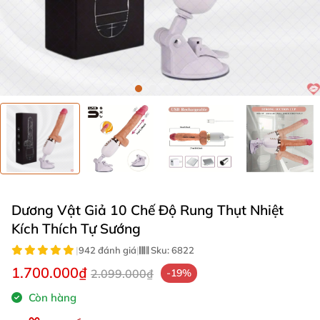
Dương Vật Giả 10 Chế Độ Rung Thụt Nhiệt
Kích Thích Tự Sướng
|
942 đánh giá
|
Sku:
6822
1.700.000₫
2.099.000₫
-19%
Còn hàng