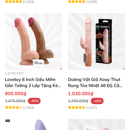
(1,943)
(1,668)
LOVETOY
Lovetoy 8 Inch Siêu Mềm
Dương Vật Giả Xoay Thụt
Gắn Tường 2 Lớp Tặng Kèm
Rung Tỏa Nhiệt 48 Độ Cầm
Dầu Massage
Tay Hot Bunny
900.000₫
1.030.000₫
1.475.000₫
1.256.000₫
-39%
-18%
(1,592)
(1,017)