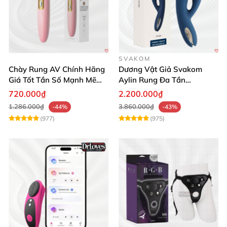
SVAKOM
Chày Rung AV Chính Hãng
Dương Vật Giả Svakom
Giá Tốt Tần Số Mạnh Mẽ
Aylin Rung Đa Tần
Siêu Bền
Massage Sung Sướng
720.000₫
2.200.000₫
1.286.000₫
3.860.000₫
-44%
-43%
(977)
(975)