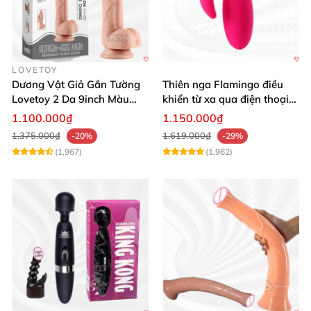
LOVETOY
Dương Vật Giả Gắn Tường
Thiên nga Flamingo điều
Lovetoy 2 Da 9inch Màu
khiển từ xa qua điện thoại
Flesh Hàng Chính Hãng
cực dễ dàng
1.100.000₫
1.150.000₫
1.375.000₫
1.619.000₫
-20%
-29%
(1,967)
(1,962)