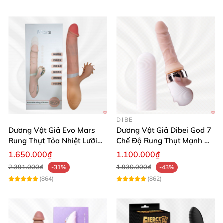
DIBE
Dương Vật Giả Evo Mars
Dương Vật Giả Dibei God 7
Rung Thụt Tỏa Nhiệt Lưỡi
Chế Độ Rung Thụt Mạnh Mẽ
Liếm Cao Cấp
Tỏa Nhiệt Kích Thích
1.650.000₫
1.100.000₫
2.391.000₫
1.930.000₫
-31%
-43%
(864)
(862)