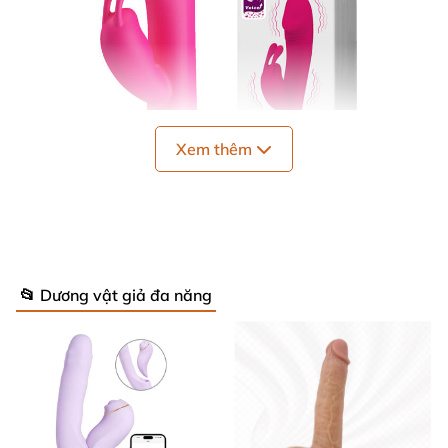
Xem thêm
📂 Dương vật giả đa năng
Dương Vật Giả PrettyLove Gene 30 Rung Cảm Biến Âm Thanh
Cao Cấp
Thiết kế tinh xảo với đầu dương vật căng mọng, thân
máy uốn cong linh hoạt, Pretty Love Gene chiều
chuộng mọi điểm nhạy cảm. Kích thước lý tưởng
20.5