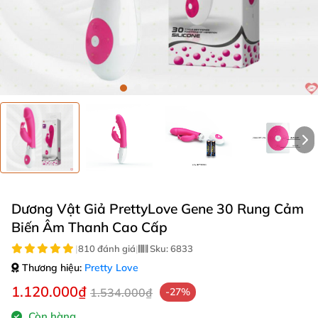
Dương Vật Giả PrettyLove Gene 30 Rung Cảm
Biến Âm Thanh Cao Cấp
|
810 đánh giá
|
Sku:
6833
Thương hiệu:
Pretty Love
1.120.000₫
1.534.000₫
-27%
Còn hàng