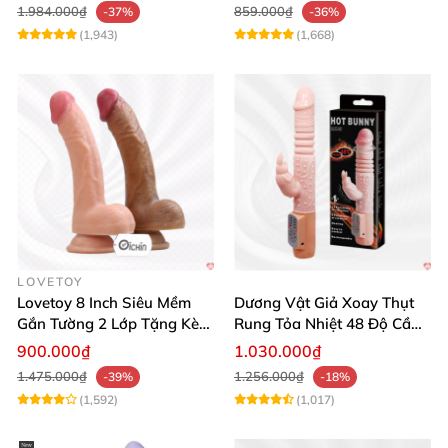
1.984.000₫
859.000₫
-37%
-36%
(1,943)
(1,668)
LOVETOY
Lovetoy 8 Inch Siêu Mềm
Dương Vật Giả Xoay Thụt
Gắn Tường 2 Lớp Tặng Kèm
Rung Tỏa Nhiệt 48 Độ Cầm
Dầu Massage
Tay Hot Bunny
900.000₫
1.030.000₫
1.475.000₫
1.256.000₫
-39%
-18%
(1,592)
(1,017)