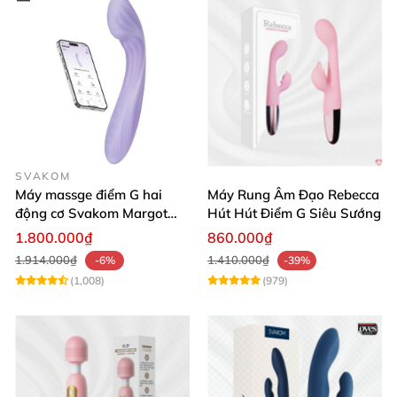
SVAKOM
Máy massge điểm G hai
Máy Rung Âm Đạo Rebecca
động cơ Svakom Margot
Hút Hút Điểm G Siêu Sướng
điều khiển qua app
1.800.000₫
860.000₫
1.914.000₫
1.410.000₫
-6%
-39%
(1,008)
(979)