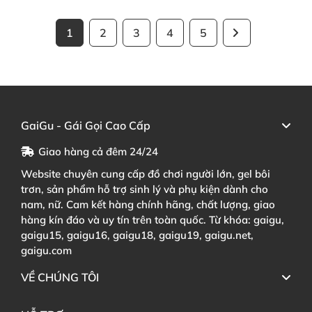
1
2
3
4
5
GaiGu - Gái Gọi Cao Cấp
Giao hàng cả đêm 24/24
Website chuyên cung cấp đồ chơi người lớn, gel bôi
trơn, sản phẩm hỗ trợ sinh lý và phụ kiện dành cho
nam, nữ. Cam kết hàng chính hãng, chất lượng, giao
hàng kín đáo và uy tín trên toàn quốc. Từ khóa: gaigu,
gaigu15, gaigu16, gaigu18, gaigu19, gaigu.net,
gaigu.com
VỀ CHÚNG TÔI