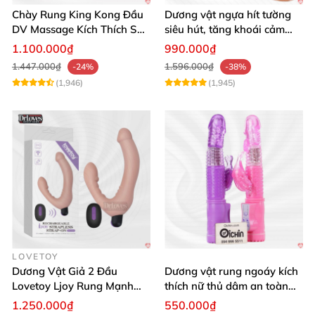
Chày Rung King Kong Đầu
Dương vật ngựa hít tường
DV Massage Kích Thích Sâu
siêu hút, tăng khoái cảm
Mạnh Mẽ
tận hưởng
1.100.000₫
990.000₫
1.447.000₫
1.596.000₫
-24%
-38%
(1,946)
(1,945)
LOVETOY
Dương Vật Giả 2 Đầu
Dương vật rung ngoáy kích
Lovetoy Ljoy Rung Mạnh
thích nữ thủ dâm an toàn
ĐKTX Hút Sâu
cao cấp
1.250.000₫
550.000₫