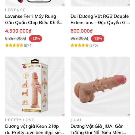
LOVENSE
Lovense Ferri Máy Rung
Đai Dương Vật RGB Double
Gắn Quần Chip Điều Khiển
Extensions - Độc Quyền Giá
App Tăng Hưng Phấn
Sốc
4.500.000₫
600.000₫
5.357.000₫
968.000₫
-16%
-38%
(974)
(970)
PRETTY LOVE
JIUAI
Dương vật giả Keon 2 lớp
Dương Vật Giả JIUAI Gắn
da PrettyLove bền đẹp, siêu
Tường Gai Nổi Siêu Mềm