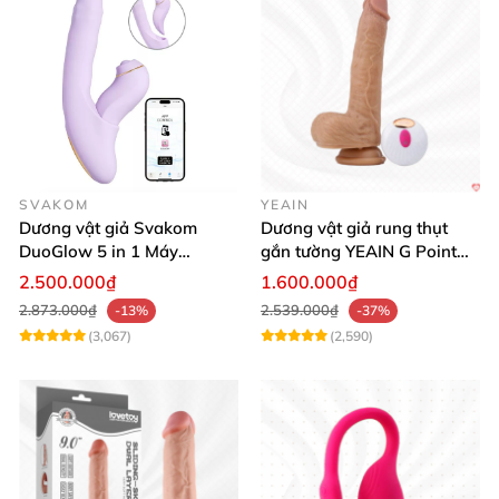
SVAKOM
YEAIN
Dương vật giả Svakom
Dương vật giả rung thụt
DuoGlow 5 in 1 Máy
gắn tường YEAIN G Point
Massage Điểm G & Âm Vật
siêu thực điều khiển từ xa
2.500.000₫
1.600.000₫
Điều Khiển App
2.873.000₫
2.539.000₫
-13%
-37%
(3,067)
(2,590)