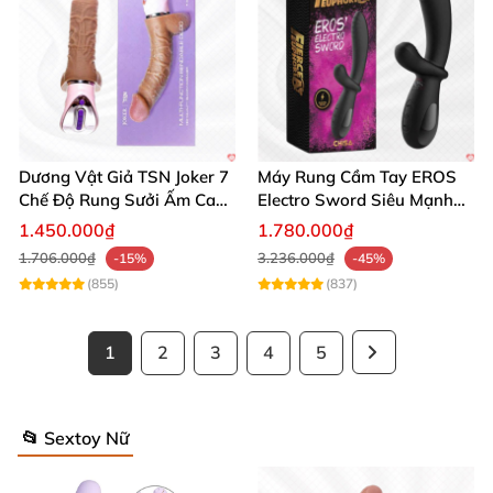
Dương Vật Giả TSN Joker 7
Máy Rung Cầm Tay EROS
Chế Độ Rung Sưởi Ấm Cao
Electro Sword Siêu Mạnh
Cấp
Giúp Thư Giãn
1.450.000₫
1.780.000₫
1.706.000₫
3.236.000₫
-15%
-45%
(855)
(837)
1
2
3
4
5
📂 Sextoy Nữ