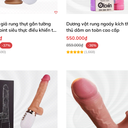
giả rung thụt gắn tường
Dương vật rung ngoáy kích t
int siêu thực điều khiển từ
thủ dâm an toàn cao cấp
₫
550.000₫
859.000₫
-37%
-36%
590)
(1,668)