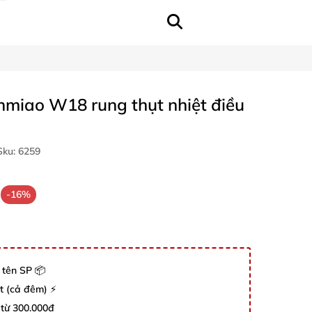
miao W18 rung thụt nhiệt điều
ku:
6259
-16%
 tên SP 📦
út (cả đêm) ⚡
 từ 300.000đ