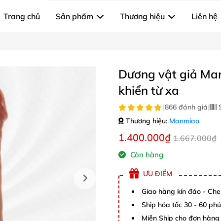
Trang chủ
Sản phẩm
Thương hiệu
Liên hệ
Dương vật giả Man
khiển từ xa
|
866 đánh giá
|
S
Thương hiệu:
Manmiao
1.400.000₫
1.667.000₫
Còn hàng
ƯU ĐIỂM
Giao hàng kín đáo - Che
Ship hỏa tốc 30 - 60 ph
Miễn Ship cho đơn hàng