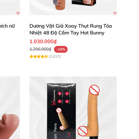
hích nữ
Dương Vật Giả Xoay Thụt Rung Tỏa
Nhiệt 48 Độ Cầm Tay Hot Bunny
1.030.000₫
1.256.000₫
-18%
(1,017)