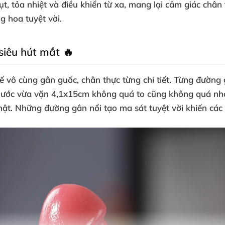
ụt, tỏa nhiệt và điều khiển từ xa, mang lại cảm giác chân
g hoa tuyệt vời.
siêu hút mắt 🔥
vô cùng gân guốc, chân thực từng chi tiết. Từng đường
thước vừa vặn 4,1x15cm không quá to cũng không quá nhỏ
hật. Những đường gân nổi tạo ma sát tuyệt vời khiến cá