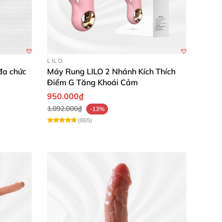
ng thay đổi chế độ mà không cần phải ngắt
LILO
đa chức
Máy Rung LILO 2 Nhánh Kích Thích
Điểm G Tăng Khoái Cảm
950.000₫
1.092.000₫
-13%
được chạm vào làn da thật sự. Tính năng này
(885)
g phấn tối đa.