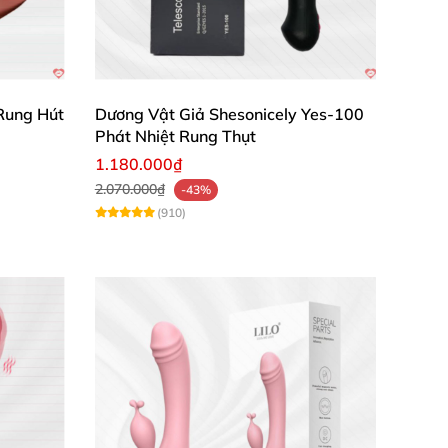
Rung Hút
Dương Vật Giả Shesonicely Yes-100
hư da thật. Silicon yên tâm không gây kích
Phát Nhiệt Rung Thụt
ạt tiêu chuẩn CE về an toàn sức khỏe, an
1.180.000₫
2.070.000₫
-43%
(910)
ai đoạn hưng phấn. Từ rung nhẹ nhàng kích
ế độ thụt vào ra cực chuẩn, kết hợp hoàn hảo