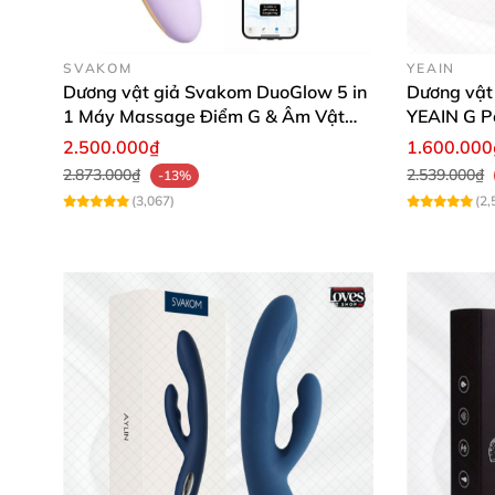
SVAKOM
YEAIN
Dương vật giả Svakom DuoGlow 5 in
Dương vật 
1 Máy Massage Điểm G & Âm Vật
YEAIN G Po
Điều Khiển App
xa
2.500.000₫
1.600.000
2.873.000₫
2.539.000₫
-13%
(3,067)
(2,