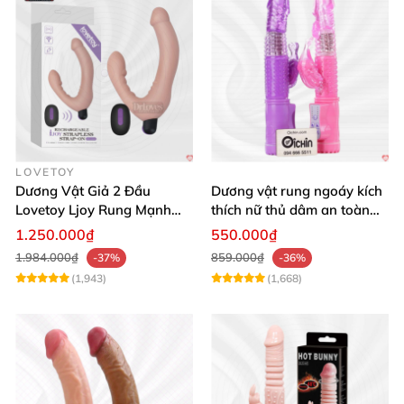
LOVETOY
Dương Vật Giả 2 Đầu
Dương vật rung ngoáy kích
Lovetoy Ljoy Rung Mạnh
thích nữ thủ dâm an toàn
ĐKTX Hút Sâu
cao cấp
1.250.000₫
550.000₫
1.984.000₫
859.000₫
-37%
-36%
(1,943)
(1,668)