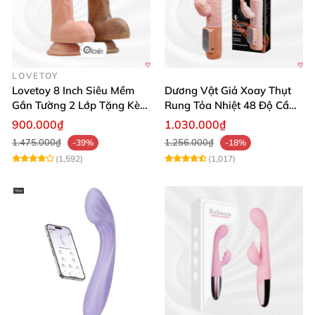
LOVETOY
Lovetoy 8 Inch Siêu Mềm
Dương Vật Giả Xoay Thụt
Gắn Tường 2 Lớp Tặng Kèm
Rung Tỏa Nhiệt 48 Độ Cầm
Dầu Massage
Tay Hot Bunny
900.000₫
1.030.000₫
1.475.000₫
1.256.000₫
-39%
-18%
(1,592)
(1,017)