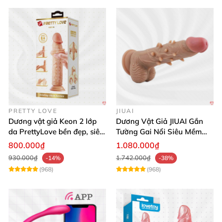
PRETTY LOVE
JIUAI
Dương vật giả Keon 2 lớp
Dương Vật Giả JIUAI Gắn
da PrettyLove bền đẹp, siêu
Tường Gai Nổi Siêu Mềm
mềm mại
Thoải Mái Mua Ngay
800.000₫
1.080.000₫
930.000₫
1.742.000₫
-14%
-38%
(968)
(968)