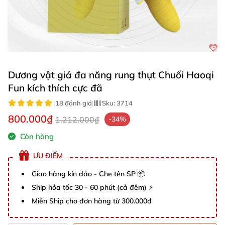
Dương vật giả đa năng rung thụt Chuối Haoqi
Fun kích thích cực đã
|
18 đánh giá
|
Sku:
3714
800.000₫
1.212.000₫
-34%
Còn hàng
ƯU ĐIỂM
Giao hàng kín đáo - Che tên SP 📦
Ship hỏa tốc 30 - 60 phút (cả đêm) ⚡
Miễn Ship cho đơn hàng từ 300.000đ