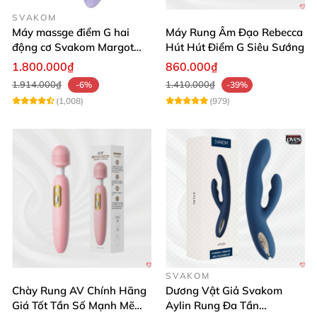
SVAKOM
Máy massge điểm G hai
Máy Rung Âm Đạo Rebecca
động cơ Svakom Margot
Hút Hút Điểm G Siêu Sướng
điều khiển qua app
1.800.000₫
860.000₫
1.914.000₫
1.410.000₫
-6%
-39%
(1,008)
(979)
SVAKOM
Chày Rung AV Chính Hãng
Dương Vật Giả Svakom
Giá Tốt Tần Số Mạnh Mẽ
Aylin Rung Đa Tần