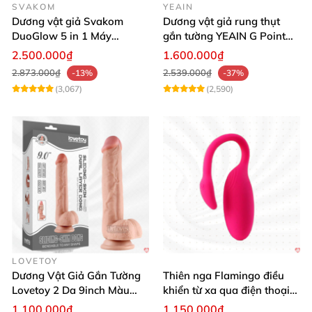
SVAKOM
YEAIN
Dương vật giả Svakom
Dương vật giả rung thụt
DuoGlow 5 in 1 Máy
gắn tường YEAIN G Point
Massage Điểm G & Âm Vật
siêu thực điều khiển từ xa
2.500.000₫
1.600.000₫
Điều Khiển App
2.873.000₫
2.539.000₫
-13%
-37%
(3,067)
(2,590)
LOVETOY
Dương Vật Giả Gắn Tường
Thiên nga Flamingo điều
Lovetoy 2 Da 9inch Màu
khiển từ xa qua điện thoại
Flesh Hàng Chính Hãng
cực dễ dàng
1.100.000₫
1.150.000₫