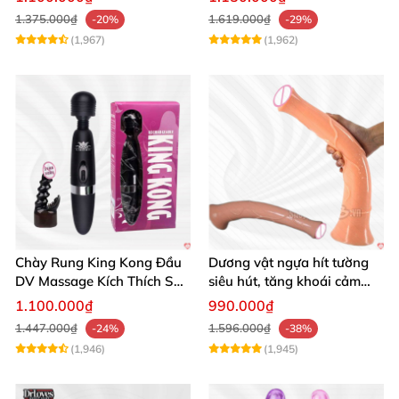
1.375.000₫
1.619.000₫
-20%
-29%
(1,967)
(1,962)
Chày Rung King Kong Đầu
Dương vật ngựa hít tường
DV Massage Kích Thích Sâu
siêu hút, tăng khoái cảm
Mạnh Mẽ
tận hưởng
1.100.000₫
990.000₫
1.447.000₫
1.596.000₫
-24%
-38%
(1,946)
(1,945)