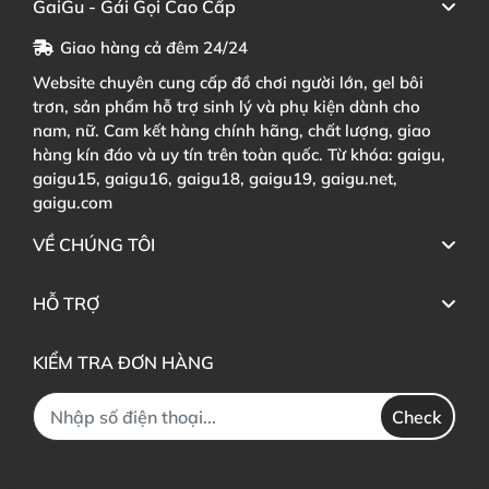
GaiGu - Gái Gọi Cao Cấp
Giao hàng cả đêm 24/24
Website chuyên cung cấp đồ chơi người lớn, gel bôi
trơn, sản phẩm hỗ trợ sinh lý và phụ kiện dành cho
nam, nữ. Cam kết hàng chính hãng, chất lượng, giao
hàng kín đáo và uy tín trên toàn quốc. Từ khóa: gaigu,
gaigu15, gaigu16, gaigu18, gaigu19, gaigu.net,
gaigu.com
VỀ CHÚNG TÔI
HỖ TRỢ
KIỂM TRA ĐƠN HÀNG
Check