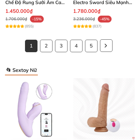
Chế Độ Rung Sưởi Ấm Cao
Electro Sword Siêu Mạnh
Cấp
Giúp Thư Giãn
1.450.000₫
1.780.000₫
1.706.000₫
3.236.000₫
-15%
-45%
(855)
(837)
1
2
3
4
5
📂 Sextoy Nữ