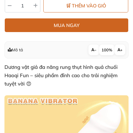
🛒 THÊM VÀO GIỎ
MUA NGAY
Mô tả
−
100%
+
Dương vật giả đa năng rung thụt hình quả chuối
Haoqi Fun – siêu phẩm đỉnh cao cho trải nghiệm
tuyệt vời 😍