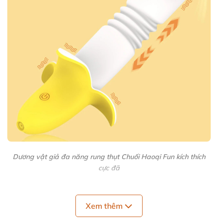
Dương vật giả đa năng rung thụt Chuối Haoqi Fun kích thích
cực đã
Thiết kế tinh nghịch, độc đáo và sang
Xem thêm
trọng 🍌✨