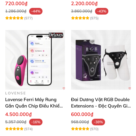
Siêu Bền
Massage Sung Sướng
720.000₫
2.200.000₫
1.286.000₫
3.860.000₫
-44%
-43%
(977)
(975)
LOVENSE
Lovense Ferri Máy Rung
Đai Dương Vật RGB Double
Gắn Quần Chip Điều Khiển
Extensions - Độc Quyền Giá
App Tăng Hưng Phấn
Sốc
4.500.000₫
600.000₫
5.357.000₫
968.000₫
-16%
-38%
(974)
(970)