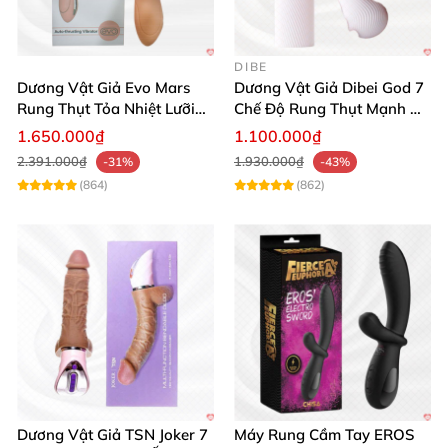
DIBE
Dương Vật Giả Evo Mars
Dương Vật Giả Dibei God 7
Rung Thụt Tỏa Nhiệt Lưỡi
Chế Độ Rung Thụt Mạnh Mẽ
Liếm Cao Cấp
Tỏa Nhiệt Kích Thích
1.650.000₫
1.100.000₫
2.391.000₫
1.930.000₫
-31%
-43%
(864)
(862)
Dương Vật Giả TSN Joker 7
Máy Rung Cầm Tay EROS