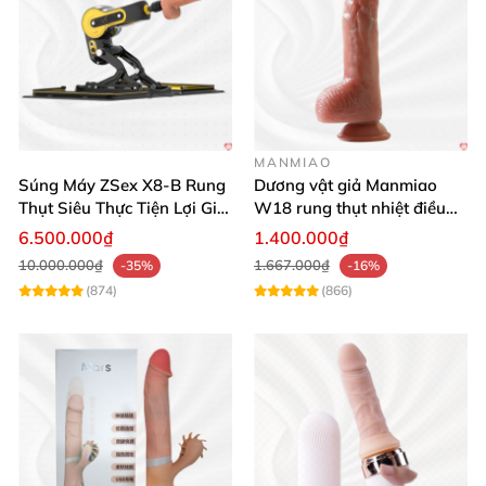
MANMIAO
Súng Máy ZSex X8-B Rung
Dương vật giả Manmiao
Thụt Siêu Thực Tiện Lợi Giá
W18 rung thụt nhiệt điều
Tốt
khiển từ xa
6.500.000₫
1.400.000₫
10.000.000₫
1.667.000₫
-35%
-16%
(874)
(866)