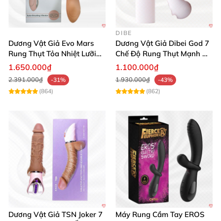
DIBE
Dương Vật Giả Evo Mars
Dương Vật Giả Dibei God 7
Rung Thụt Tỏa Nhiệt Lưỡi
Chế Độ Rung Thụt Mạnh Mẽ
Liếm Cao Cấp
Tỏa Nhiệt Kích Thích
1.650.000₫
1.100.000₫
2.391.000₫
1.930.000₫
-31%
-43%
(864)
(862)
Dương Vật Giả TSN Joker 7
Máy Rung Cầm Tay EROS