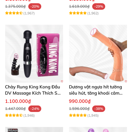
1.375.000₫
1.619.000₫
-20%
-29%
(1,967)
(1,962)
Chày Rung King Kong Đầu
Dương vật ngựa hít tường
DV Massage Kích Thích Sâu
siêu hút, tăng khoái cảm
Mạnh Mẽ
tận hưởng
1.100.000₫
990.000₫
1.447.000₫
1.596.000₫
-24%
-38%
(1,946)
(1,945)