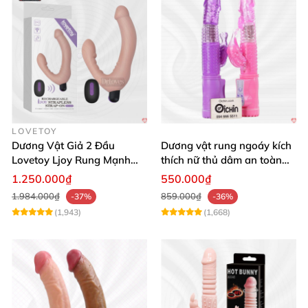
LOVETOY
Dương Vật Giả 2 Đầu
Dương vật rung ngoáy kích
Lovetoy Ljoy Rung Mạnh
thích nữ thủ dâm an toàn
ĐKTX Hút Sâu
cao cấp
1.250.000₫
550.000₫
1.984.000₫
859.000₫
-37%
-36%
(1,943)
(1,668)