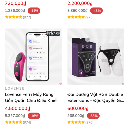
Siêu Bền
Massage Sung Sướng
720.000₫
2.200.000₫
1.286.000₫
3.860.000₫
-44%
-43%
(977)
(975)
LOVENSE
Lovense Ferri Máy Rung
Đai Dương Vật RGB Double
Gắn Quần Chip Điều Khiển
Extensions - Độc Quyền Giá
App Tăng Hưng Phấn
Sốc
4.500.000₫
600.000₫
5.357.000₫
968.000₫
-16%
-38%
(974)
(970)