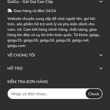
GaiGu - Gái Gọi Cao Cấp
Giao hàng cả đêm 24/24
Website chuyên cung cấp đồ chơi người lớn, gel bôi
trơn, sản phẩm hỗ trợ sinh lý và phụ kiện dành cho
nam, nữ. Cam kết hàng chính hãng, chất lượng, giao
hàng kín đáo và uy tín trên toàn quốc. Từ khóa: gaigu,
gaigu15, gaigu16, gaigu18, gaigu19, gaigu.net,
gaigu.com
VỀ CHÚNG TÔI
HỖ TRỢ
KIỂM TRA ĐƠN HÀNG
Check