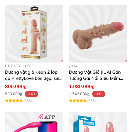
PRETTY LOVE
JIUAI
Dương vật giả Keon 2 lớp
Dương Vật Giả JIUAI Gắn
da PrettyLove bền đẹp, siêu
Tường Gai Nổi Siêu Mềm
mềm mại
Thoải Mái Mua Ngay
800.000₫
1.080.000₫
930.000₫
1.742.000₫
-14%
-38%
(968)
(968)