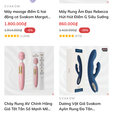
SVAKOM
Máy massge điểm G hai
Máy Rung Âm Đạo Rebecca
động cơ Svakom Margot
Hút Hút Điểm G Siêu Sướng
điều khiển qua app
1.800.000₫
860.000₫
1.914.000₫
1.410.000₫
-6%
-39%
(1,008)
(979)
SVAKOM
Chày Rung AV Chính Hãng
Dương Vật Giả Svakom
Giá Tốt Tần Số Mạnh Mẽ
Aylin Rung Đa Tần