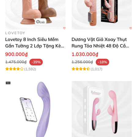
LOVETOY
Lovetoy 8 Inch Siêu Mềm
Dương Vật Giả Xoay Thụt
Gắn Tường 2 Lớp Tặng Kèm
Rung Tỏa Nhiệt 48 Độ Cầm
Dầu Massage
Tay Hot Bunny
900.000₫
1.030.000₫
1.475.000₫
1.256.000₫
-39%
-18%
(1,592)
(1,017)