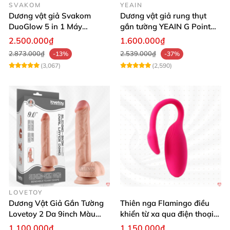
SVAKOM
YEAIN
Dương vật giả Svakom
Dương vật giả rung thụt
DuoGlow 5 in 1 Máy
gắn tường YEAIN G Point
Massage Điểm G & Âm Vật
siêu thực điều khiển từ xa
2.500.000₫
1.600.000₫
Điều Khiển App
2.873.000₫
2.539.000₫
-13%
-37%
(3,067)
(2,590)
LOVETOY
Dương Vật Giả Gắn Tường
Thiên nga Flamingo điều
Lovetoy 2 Da 9inch Màu
khiển từ xa qua điện thoại
Flesh Hàng Chính Hãng
cực dễ dàng
1.100.000₫
1.150.000₫