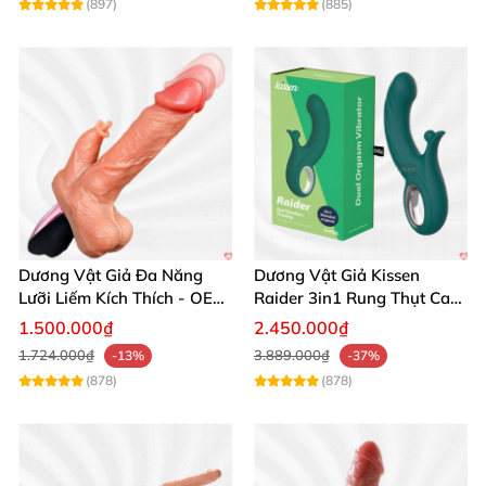
(897)
(885)
Dương Vật Giả Đa Năng
Dương Vật Giả Kissen
Lưỡi Liếm Kích Thích - OEM
Raider 3in1 Rung Thụt Cao
Cao Cấp
Cấp Chất Lượng
1.500.000₫
2.450.000₫
1.724.000₫
3.889.000₫
-13%
-37%
(878)
(878)