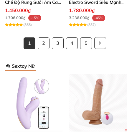
Chế Độ Rung Sưởi Ấm Cao
Electro Sword Siêu Mạnh
Cấp
Giúp Thư Giãn
1.450.000₫
1.780.000₫
1.706.000₫
3.236.000₫
-15%
-45%
(855)
(837)
1
2
3
4
5
📂 Sextoy Nữ