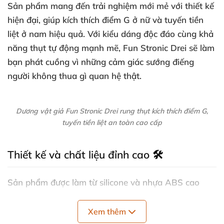
Sản phẩm mang đến trải nghiệm mới mẻ với thiết kế
hiện đại, giúp kích thích điểm G ở nữ và tuyến tiền
liệt ở nam hiệu quả. Với kiểu dáng độc đáo cùng khả
năng thụt tự động mạnh mẽ, Fun Stronic Drei sẽ làm
bạn phát cuồng vì những cảm giác sướng điếng
người không thua gì quan hệ thật.
Dương vật giả Fun Stronic Drei rung thụt kích thích điểm G,
tuyến tiền liệt an toàn cao cấp
Thiết kế và chất liệu đỉnh cao 🛠️
Sản phẩm được làm từ silicone và nhựa ABS cao
cấp, vừa mềm mại vừa dẻo dai, an toàn tuyệt đối cho
da, không gây kích ứng. Bề mặt thân dương vật có
Xem thêm