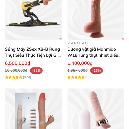
MANMIAO
Súng Máy ZSex X8-B Rung
Dương vật giả Manmiao
Thụt Siêu Thực Tiện Lợi Giá
W18 rung thụt nhiệt điều
Tốt
khiển từ xa
6.500.000₫
1.400.000₫
10.000.000₫
1.667.000₫
-35%
-16%
(874)
(866)