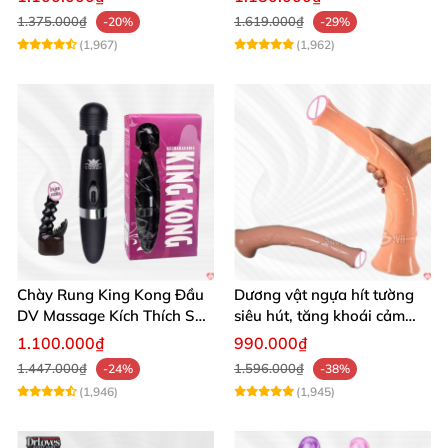
1.375.000₫
1.619.000₫
-20%
-29%
(1,967)
(1,962)
Chày Rung King Kong Đầu
Dương vật ngựa hít tường
DV Massage Kích Thích Sâu
siêu hút, tăng khoái cảm
Mạnh Mẽ
tận hưởng
1.100.000₫
990.000₫
1.447.000₫
1.596.000₫
-24%
-38%
(1,946)
(1,945)