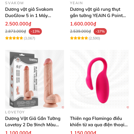
SVAKOM
YEAIN
Dương vật giả Svakom
Dương vật giả rung thụt
DuoGlow 5 in 1 Máy
gắn tường YEAIN G Point
Massage Điểm G & Âm Vật
siêu thực điều khiển từ xa
2.500.000₫
1.600.000₫
Điều Khiển App
2.873.000₫
2.539.000₫
-13%
-37%
(3,067)
(2,590)
LOVETOY
Dương Vật Giả Gắn Tường
Thiên nga Flamingo điều
Lovetoy 2 Da 9inch Màu
khiển từ xa qua điện thoại
Flesh Hàng Chính Hãng
cực dễ dàng
1.100.000₫
1.150.000₫