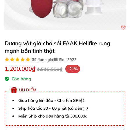
Dương vật giả chó sói FAAK Hellfire rung
mạnh bắn tinh thật
|
39 đánh giá
|
Sku:
3923
1.200.000₫
1.518.000₫
-21%
Còn hàng
ƯU ĐIỂM
Giao hàng kín đáo - Che tên SP 📦
Ship hỏa tốc 30 - 60 phút (cả đêm) ⚡
Miễn Ship cho đơn hàng từ 300.000đ