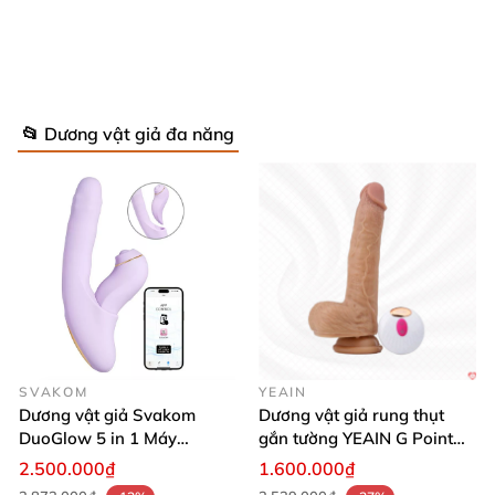
📂 Dương vật giả đa năng
Dương vật giả chó sói FAAK Hellfire rung mạnh bắn tinh thật
SVAKOM
YEAIN
Dương vật giả Svakom
Dương vật giả rung thụt
DuoGlow 5 in 1 Máy
gắn tường YEAIN G Point
Massage Điểm G & Âm Vật
siêu thực điều khiển từ xa
2.500.000₫
1.600.000₫
Điều Khiển App