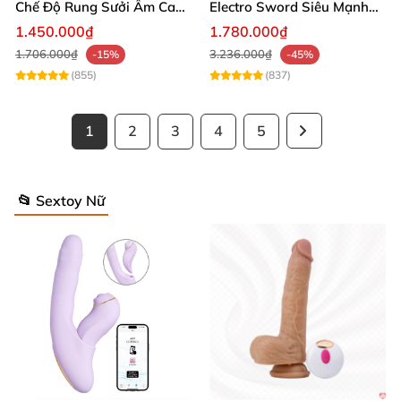
Chế Độ Rung Sưởi Ấm Cao
Electro Sword Siêu Mạnh
Cấp
Giúp Thư Giãn
1.450.000₫
1.780.000₫
1.706.000₫
3.236.000₫
-15%
-45%
(855)
(837)
1
2
3
4
5
📂 Sextoy Nữ