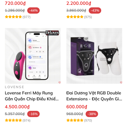
Siêu Bền
Massage Sung Sướng
720.000₫
2.200.000₫
1.286.000₫
3.860.000₫
-44%
-43%
(977)
(975)
LOVENSE
Lovense Ferri Máy Rung
Đai Dương Vật RGB Double
Gắn Quần Chip Điều Khiển
Extensions - Độc Quyền Giá
App Tăng Hưng Phấn
Sốc
4.500.000₫
600.000₫
5.357.000₫
968.000₫
-16%
-38%
(974)
(970)