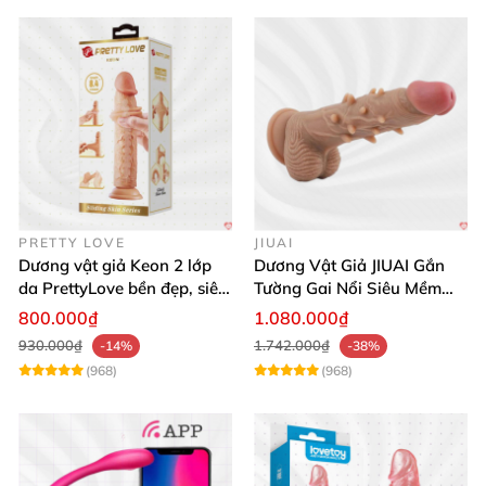
PRETTY LOVE
JIUAI
Dương vật giả Keon 2 lớp
Dương Vật Giả JIUAI Gắn
da PrettyLove bền đẹp, siêu
Tường Gai Nổi Siêu Mềm
mềm mại
Thoải Mái Mua Ngay
800.000₫
1.080.000₫
930.000₫
1.742.000₫
-14%
-38%
(968)
(968)