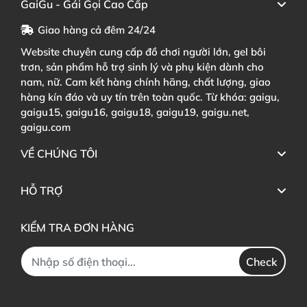
GaiGu - Gái Gọi Cao Cấp
Giao hàng cả đêm 24/24
Website chuyên cung cấp đồ chơi người lớn, gel bôi
trơn, sản phẩm hỗ trợ sinh lý và phụ kiện dành cho
nam, nữ. Cam kết hàng chính hãng, chất lượng, giao
hàng kín đáo và uy tín trên toàn quốc. Từ khóa: gaigu,
gaigu15, gaigu16, gaigu18, gaigu19, gaigu.net,
gaigu.com
VỀ CHÚNG TÔI
HỖ TRỢ
KIỂM TRA ĐƠN HÀNG
Check