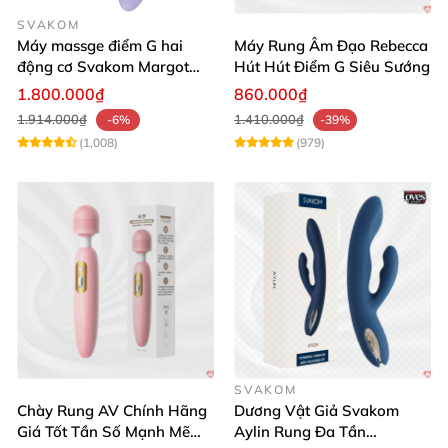
SVAKOM
Máy massge điểm G hai
Máy Rung Âm Đạo Rebecca
động cơ Svakom Margot
Hút Hút Điểm G Siêu Sướng
điều khiển qua app
1.800.000₫
860.000₫
1.914.000₫
1.410.000₫
-6%
-39%
(1,008)
(979)
SVAKOM
Chày Rung AV Chính Hãng
Dương Vật Giả Svakom
Giá Tốt Tần Số Mạnh Mẽ
Aylin Rung Đa Tần