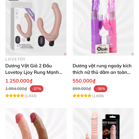
LOVETOY
Dương Vật Giả 2 Đầu
Dương vật rung ngoáy kích
Lovetoy Ljoy Rung Mạnh
thích nữ thủ dâm an toàn
ĐKTX Hút Sâu
cao cấp
1.250.000₫
550.000₫
1.984.000₫
859.000₫
-37%
-36%
(1,943)
(1,668)