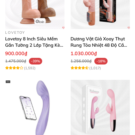
LOVETOY
Lovetoy 8 Inch Siêu Mềm
Dương Vật Giả Xoay Thụt
Gắn Tường 2 Lớp Tặng Kèm
Rung Tỏa Nhiệt 48 Độ Cầm
Dầu Massage
Tay Hot Bunny
900.000₫
1.030.000₫
1.475.000₫
1.256.000₫
-39%
-18%
(1,592)
(1,017)