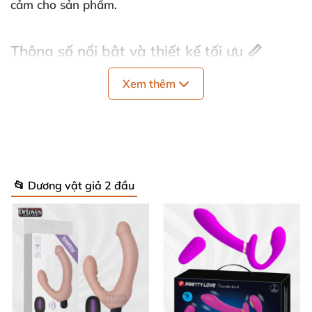
cảm cho sản phẩm.
Thông số nổi bật và thiết kế tối ưu 📏
Xem thêm
Đầu lớn: 180mm x 40mm, đầu nhỏ: 170mm x
35mm, phù hợp với nhiều kích thước nhu cầu.
Hai đầu có thể uốn cong đa chiều, dễ dàng điều
chỉnh cho phù hợp với từng tư thế.
📂 Dương vật giả 2 đầu
Hộp sản phẩm gồm 1 chiếc dương vật giả 2 đầu,
rất tiện lợi để bảo quản và sử dụng.
Hướng dẫn sử dụng và bảo quản ✨
Trước và sau khi dùng, hãy vệ sinh sạch sẽ bằng