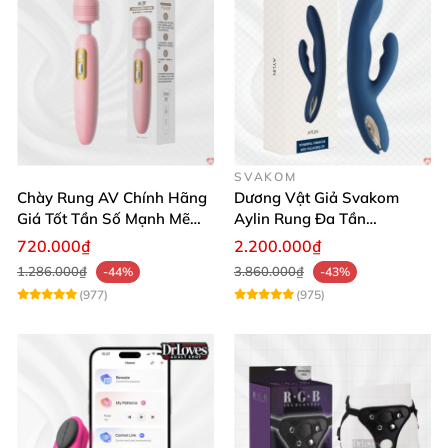
SVAKOM
Chày Rung AV Chính Hãng
Dương Vật Giả Svakom
Giá Tốt Tần Số Mạnh Mẽ
Aylin Rung Đa Tần
Siêu Bền
Massage Sung Sướng
720.000₫
2.200.000₫
1.286.000₫
3.860.000₫
-44%
-43%
(977)
(975)