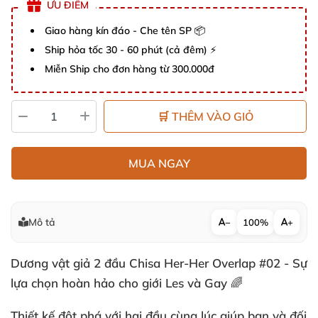
ƯU ĐIỂM
Giao hàng kín đáo - Che tên SP 📦
Ship hỏa tốc 30 - 60 phút (cả đêm) ⚡
Miễn Ship cho đơn hàng từ 300.000đ
🛒 THÊM VÀO GIỎ
MUA NGAY
Mô tả
−
100%
+
Dương vật giả 2 đầu Chisa Her-Her Overlap #02 - Sự
lựa chọn hoàn hảo cho giới Les và Gay 🌈
Thiết kế đột phá với hai đầu cùng lúc giúp bạn và đối