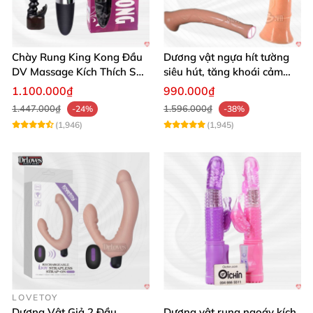
Chày Rung King Kong Đầu
Dương vật ngựa hít tường
DV Massage Kích Thích Sâu
siêu hút, tăng khoái cảm
Mạnh Mẽ
tận hưởng
1.100.000₫
990.000₫
1.447.000₫
1.596.000₫
-24%
-38%
(1,946)
(1,945)
LOVETOY
Dương Vật Giả 2 Đầu
Dương vật rung ngoáy kích