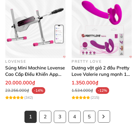
LOVENSE
PRETTY LOVE
Súng Mini Machine Lovense
Dương vật giả 2 đầu Pretty
Cao Cấp Điều Khiển App
Love Valerie rung mạnh 12
Siêu Phê
chế độ thăng hoa
20.000.000₫
1.350.000₫
23.256.000₫
1.534.000₫
-14%
-12%
(342)
(215)
1
2
3
4
5