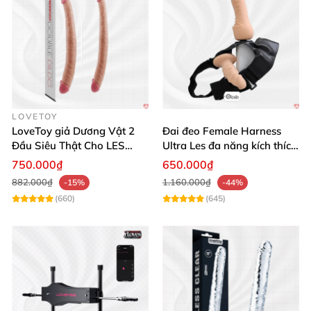
LOVETOY
LoveToy giả Dương Vật 2
Đai đeo Female Harness
Đầu Siêu Thật Cho LES
Ultra Les đa năng kích thích
Thỏa Mãn
sướng nhanh
750.000₫
650.000₫
882.000₫
1.160.000₫
-15%
-44%
(660)
(645)