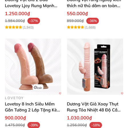
Lovetoy Ljoy Rung Mạnh
thích nữ thủ dâm an toàn
ĐKTX Hút Sâu
cao cấp
1.250.000₫
550.000₫
1.984.000₫
859.000₫
-37%
-36%
(1,943)
(1,668)
LOVETOY
Lovetoy 8 Inch Siêu Mềm
Dương Vật Giả Xoay Thụt
Gắn Tường 2 Lớp Tặng Kèm
Rung Tỏa Nhiệt 48 Độ Cầm
Dầu Massage
Tay Hot Bunny
900.000₫
1.030.000₫
1.475.000₫
1.256.000₫
-39%
-18%