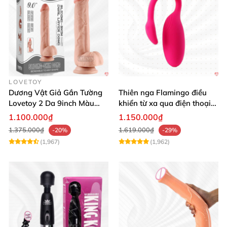
LOVETOY
Dương Vật Giả Gắn Tường
Thiên nga Flamingo điều
Lovetoy 2 Da 9inch Màu
khiển từ xa qua điện thoại
Flesh Hàng Chính Hãng
cực dễ dàng
1.100.000₫
1.150.000₫
1.375.000₫
1.619.000₫
-20%
-29%
(1,967)
(1,962)