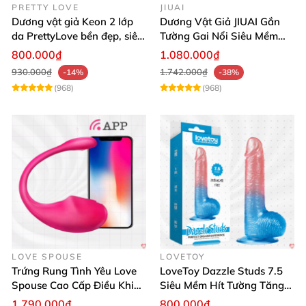
PRETTY LOVE
JIUAI
Dương vật giả Keon 2 lớp
Dương Vật Giả JIUAI Gắn
da PrettyLove bền đẹp, siêu
Tường Gai Nổi Siêu Mềm
mềm mại
Thoải Mái Mua Ngay
800.000₫
1.080.000₫
930.000₫
1.742.000₫
-14%
-38%
(968)
(968)
LOVE SPOUSE
LOVETOY
Trứng Rung Tình Yêu Love
LoveToy Dazzle Studs 7.5
Spouse Cao Cấp Điều Khiển
Siêu Mềm Hít Tường Tăng
App Đỉnh Cao
Khoái Cảm
1.790.000₫
800.000₫