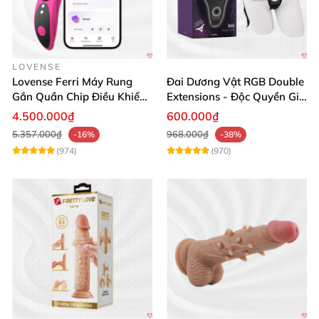
LOVENSE
Lovense Ferri Máy Rung
Đai Dương Vật RGB Double
Gắn Quần Chip Điều Khiển
Extensions - Độc Quyền Giá
App Tăng Hưng Phấn
Sốc
4.500.000₫
600.000₫
5.357.000₫
968.000₫
-16%
-38%
(974)
(970)