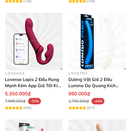
(738)
(708)
bao giờ hết. 🌟 Mua ngay hôm nay để trải nghiệm sự
khác biệt tuyệt vời!
LOVENSE
LOVETOY
Lovense Lapis 2 Đầu Rung
Dương Vật Giả 2 Đầu
Mạnh Kèm App Giá Tốt Kín
Lumino Dạ Quang Kích
Đáo
Thích Mua Ngay
5.350.000₫
980.000₫
7.985.000₫
1.750.000₫
-33%
-44%
(689)
(677)