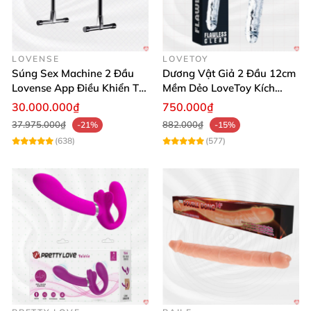
LOVENSE
LOVETOY
Súng Sex Machine 2 Đầu
Dương Vật Giả 2 Đầu 12cm
Lovense App Điều Khiển Từ
Mềm Dẻo LoveToy Kích
Xa
Thích
30.000.000₫
750.000₫
37.975.000₫
882.000₫
-21%
-15%
(638)
(577)