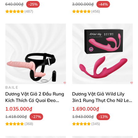
640.000₫
3.000.000₫
-25%
-44%
(487)
(456)
BAILE
Dương Vật Giả 2 Đầu Rung
Dương Vật Giả Wild Lily
Kích Thích Có Quai Đeo
3in1 Rung Thụt Cho Nữ Les
Baile Trap-On
Kích Thích
1.035.000₫
1.690.000₫
1.418.000₫
1.943.000₫
-27%
-13%
(368)
(345)