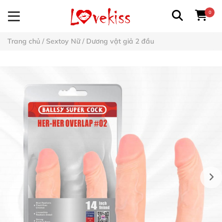
0
Trang chủ
/
Sextoy Nữ
/
Dương vật giả 2 đầu