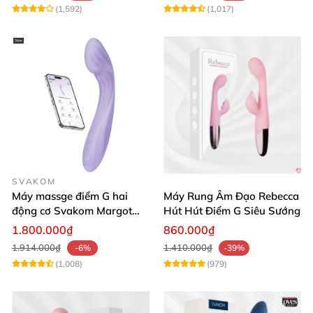
(1,592)
(1,017)
SVAKOM
Máy massge điểm G hai
Máy Rung Âm Đạo Rebecca
động cơ Svakom Margot
Hút Hút Điểm G Siêu Sướng
điều khiển qua app
1.800.000₫
860.000₫
1.914.000₫
1.410.000₫
-6%
-39%
(1,008)
(979)