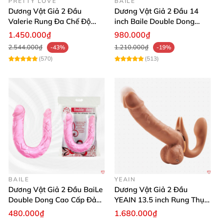
PRETTY LOVE
BAILE
Dương Vật Giả 2 Đầu
Dương Vật Giả 2 Đầu 14
Valerie Rung Đa Chế Độ
inch Baile Double Dong
Kích Thích Les
Siêu Mềm Hàng Chính
1.450.000₫
980.000₫
Hãng
2.544.000₫
1.210.000₫
-43%
-19%
(570)
(513)
BAILE
YEAIN
Dương Vật Giả 2 Đầu BaiLe
Dương Vật Giả 2 Đầu
Double Dong Cao Cấp Đảm
YEAIN 13.5 inch Rung Thụt
Bảo Độ Bền
Siêu Thú Vị Sướng
480.000₫
1.680.000₫