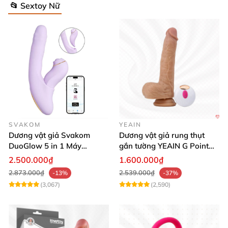
📂 Sextoy Nữ
SVAKOM
YEAIN
Dương vật giả Svakom
Dương vật giả rung thụt
DuoGlow 5 in 1 Máy
gắn tường YEAIN G Point
Massage Điểm G & Âm Vật
siêu thực điều khiển từ xa
2.500.000₫
1.600.000₫
Điều Khiển App
2.873.000₫
2.539.000₫
-13%
-37%
(3,067)
(2,590)