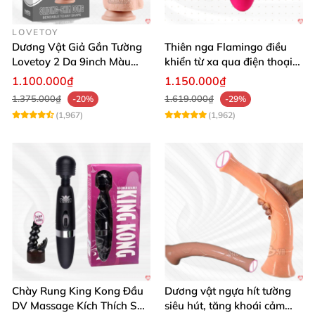
LOVETOY
Dương Vật Giả Gắn Tường
Thiên nga Flamingo điều
Lovetoy 2 Da 9inch Màu
khiển từ xa qua điện thoại
Flesh Hàng Chính Hãng
cực dễ dàng
1.100.000₫
1.150.000₫
1.375.000₫
1.619.000₫
-20%
-29%
(1,967)
(1,962)
Chày Rung King Kong Đầu
Dương vật ngựa hít tường
DV Massage Kích Thích Sâu
siêu hút, tăng khoái cảm