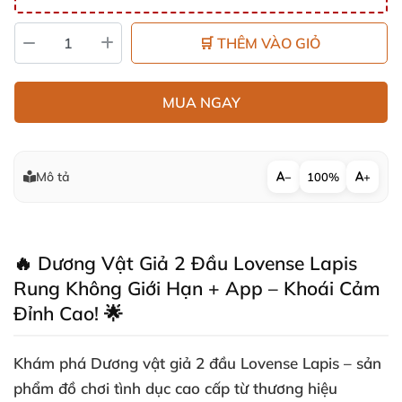
🛒 THÊM VÀO GIỎ
MUA NGAY
Mô tả
−
100%
+
🔥 Dương Vật Giả 2 Đầu Lovense Lapis
Rung Không Giới Hạn + App – Khoái Cảm
Đỉnh Cao! 🌟
Khám phá
Dương vật giả 2 đầu Lovense Lapis
– sản
phẩm đồ chơi tình dục cao cấp từ thương hiệu