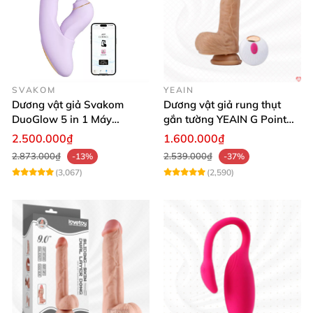
SVAKOM
YEAIN
Dương vật giả Svakom
Dương vật giả rung thụt
DuoGlow 5 in 1 Máy
gắn tường YEAIN G Point
Massage Điểm G & Âm Vật
siêu thực điều khiển từ xa
2.500.000₫
1.600.000₫
Điều Khiển App
2.873.000₫
2.539.000₫
-13%
-37%
(3,067)
(2,590)