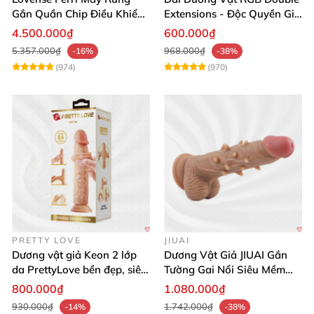
Gắn Quần Chip Điều Khiển
Extensions - Độc Quyền Giá
App Tăng Hưng Phấn
Sốc
4.500.000₫
600.000₫
5.357.000₫
968.000₫
-16%
-38%
(974)
(970)
PRETTY LOVE
JIUAI
Dương vật giả Keon 2 lớp
Dương Vật Giả JIUAI Gắn
da PrettyLove bền đẹp, siêu
Tường Gai Nổi Siêu Mềm
mềm mại
Thoải Mái Mua Ngay
800.000₫
1.080.000₫
930.000₫
1.742.000₫
-14%
-38%