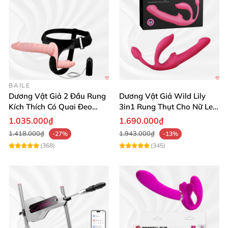
BAILE
Dương Vật Giả 2 Đầu Rung
Dương Vật Giả Wild Lily
Kích Thích Có Quai Đeo
3in1 Rung Thụt Cho Nữ Les
Baile Trap-On
Kích Thích
1.035.000₫
1.690.000₫
1.418.000₫
1.943.000₫
-27%
-13%
(368)
(345)