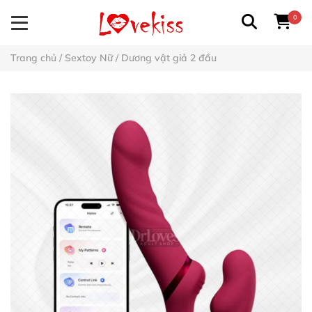
0
Trang chủ
/
Sextoy Nữ
/
Dương vật giả 2 đầu