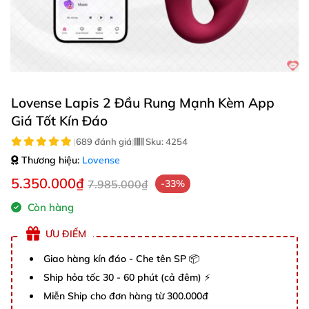
Lovense Lapis 2 Đầu Rung Mạnh Kèm App
Giá Tốt Kín Đáo
|
689 đánh giá
|
Sku:
4254
Thương hiệu:
Lovense
5.350.000₫
7.985.000₫
-33%
Còn hàng
ƯU ĐIỂM
Giao hàng kín đáo - Che tên SP 📦
Ship hỏa tốc 30 - 60 phút (cả đêm) ⚡
Miễn Ship cho đơn hàng từ 300.000đ