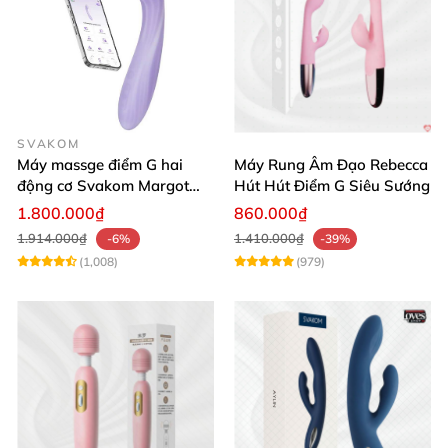
SVAKOM
Máy massge điểm G hai
Máy Rung Âm Đạo Rebecca
động cơ Svakom Margot
Hút Hút Điểm G Siêu Sướng
điều khiển qua app
1.800.000₫
860.000₫
1.914.000₫
1.410.000₫
-6%
-39%
(1,008)
(979)