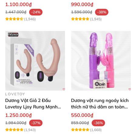
Mạnh Mẽ
tận hưởng
1.100.000₫
990.000₫
1.447.000₫
1.596.000₫
-24%
-38%
(1,946)
(1,945)
LOVETOY
Dương Vật Giả 2 Đầu
Dương vật rung ngoáy kích
Lovetoy Ljoy Rung Mạnh
thích nữ thủ dâm an toàn
ĐKTX Hút Sâu
cao cấp
1.250.000₫
550.000₫
1.984.000₫
859.000₫
-37%
-36%
(1,943)
(1,668)