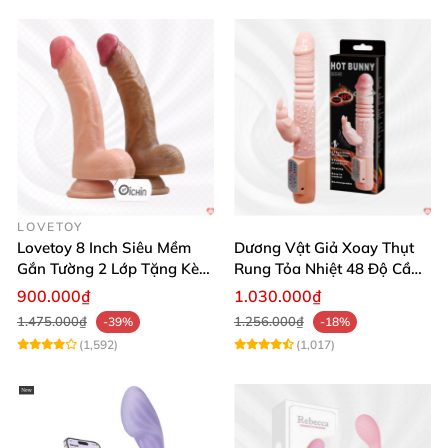
LOVETOY
Lovetoy 8 Inch Siêu Mềm
Dương Vật Giả Xoay Thụt
Gắn Tường 2 Lớp Tặng Kèm
Rung Tỏa Nhiệt 48 Độ Cầm
Dầu Massage
Tay Hot Bunny
900.000₫
1.030.000₫
1.475.000₫
1.256.000₫
-39%
-18%
(1,592)
(1,017)