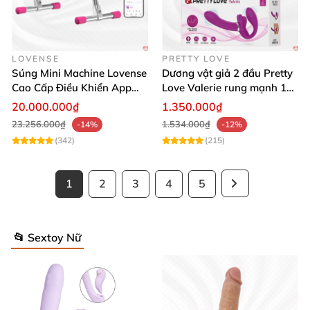
LOVENSE
PRETTY LOVE
Súng Mini Machine Lovense
Dương vật giả 2 đầu Pretty
Cao Cấp Điều Khiển App
Love Valerie rung mạnh 12
Siêu Phê
chế độ thăng hoa
20.000.000₫
1.350.000₫
23.256.000₫
1.534.000₫
-14%
-12%
(342)
(215)
1
2
3
4
5
📂 Sextoy Nữ