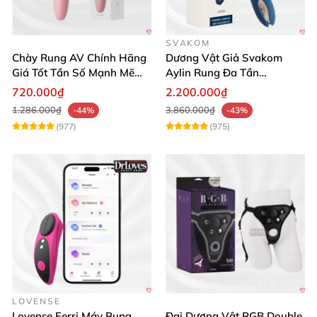
SVAKOM
Chày Rung AV Chính Hãng
Dương Vật Giả Svakom
Giá Tốt Tần Số Mạnh Mẽ
Aylin Rung Đa Tần
Siêu Bền
Massage Sung Sướng
720.000₫
2.200.000₫
1.286.000₫
3.860.000₫
-44%
-43%
(977)
(975)
LOVENSE
Lovense Ferri Máy Rung
Đai Dương Vật RGB Double