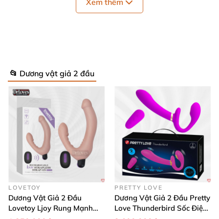
Xem thêm
📂 Dương vật giả 2 đầu
Lovense Lapis 2 Đầu Rung Mạnh Kèm App Giá Tốt Kín Đáo
Lovesen Lapis (7)
📏 Thông Số Kỹ Thuật Nổi Bật – Chính
LOVETOY
PRETTY LOVE
Dương Vật Giả 2 Đầu
Dương Vật Giả 2 Đầu Pretty
Xác, Chi Tiết! ⚡
Lovetoy Ljoy Rung Mạnh
Love Thunderbird Sốc Điện
ĐKTX Hút Sâu
Điều Khiển Từ Xa