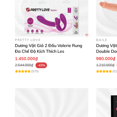
PRETTY LOVE
BAILE
Dương Vật Giả 2 Đầu Valerie Rung
Dương Vật 
Đa Chế Độ Kích Thích Les
Double Do
Hãng
1.450.000₫
980.000₫
2.544.000₫
1.210.000₫
-43%
(570)
(51