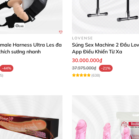
ế thông minh và đường gân kích thích, dùng rất thích, cả
iúp mình không lo kích ứng, dễ dàng vệ sinh, cảm giác kh
LOVENSE
male Harness Ultra Les đa
Súng Sex Machine 2 Đầu Lo
thích sướng nhanh
App Điều Khiển Từ Xa
30.000.000₫
37.975.000₫
-44%
-21%
5)
(638)
uble Dong để nâng tầm cuộc yêu và tận hưởng những giây