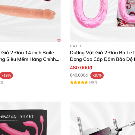
BAILE
Giả 2 Đầu 14 inch Baile
Dương Vật Giả 2 Đầu BaiLe 
ng Siêu Mềm Hàng Chính
Dong Cao Cấp Đảm Bảo Độ 
480.000₫
640.000₫
-19%
-25%
3)
(487)