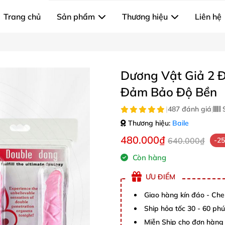
Trang chủ
Sản phẩm
Thương hiệu
Liên hệ
Dương Vật Giả 2 
Đảm Bảo Độ Bền
|
487 đánh giá
|
S
Thương hiệu:
Baile
480.000₫
640.000₫
-2
Còn hàng
ƯU ĐIỂM
Giao hàng kín đáo - Che
Ship hỏa tốc 30 - 60 ph
Miễn Ship cho đơn hàng