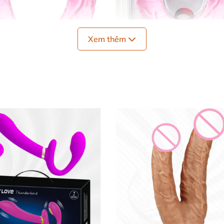
Xem thêm
Dương Vật Giả 2 Đầu BaiLe Double Dong Cao Cấp Đảm Bảo Độ Bề