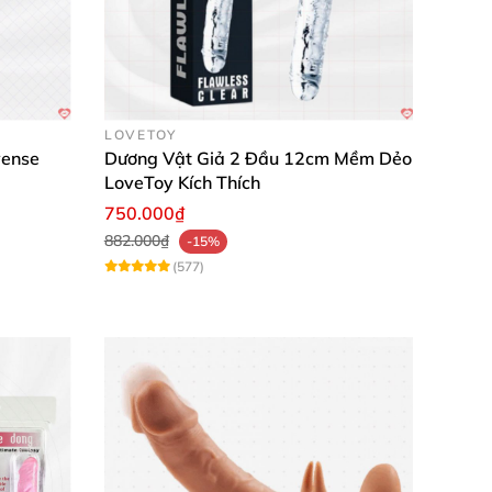
m giác thực sự rất tự nhiên và mạnh mẽ.”
i dùng rất mềm mại và thoải mái.”
LOVETOY
vense
Dương Vật Giả 2 Đầu 12cm Mềm Dẻo
LoveToy Kích Thích
750.000₫
882.000₫
-15%
(577)
 phút ngọt ngào, mãnh liệt nhất! Đặt hàng