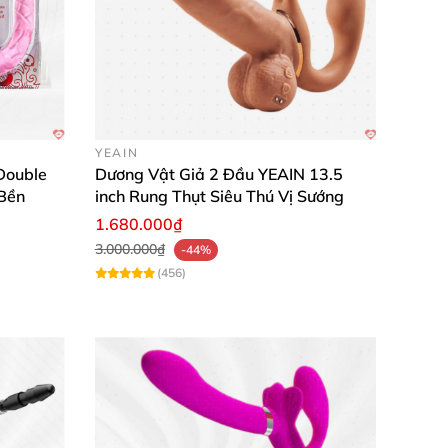
YEAIN
Double
Dương Vật Giả 2 Đầu YEAIN 13.5
Bền
inch Rung Thụt Siêu Thú Vị Sướng
1.680.000₫
3.000.000₫
-44%
(456)