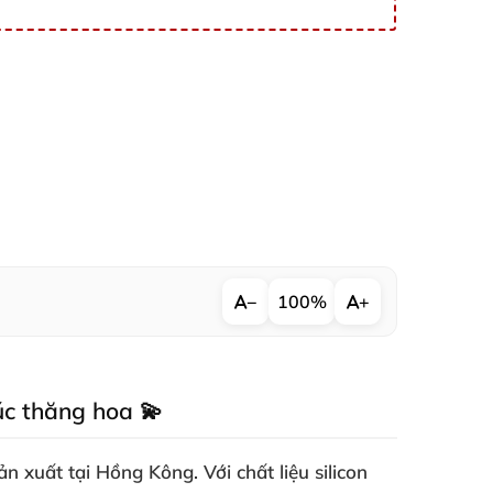
−
100%
+
úc thăng hoa 💫
 xuất tại Hồng Kông. Với chất liệu silicon