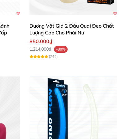
hánh
Dương Vật Giả 2 Đầu Quai Đeo Chất
Cấp
Lượng Cao Cho Phái Nữ
850.000₫
1.214.000₫
-30%
(744)
ng hay tổn thương. Silicon cao cấp còn giúp
ỏ tạo sự nhẹ nhàng, tinh tế. Bạn có thể lựa
nhạy cảm giúp khoái cảm dâng cao, tạo nên