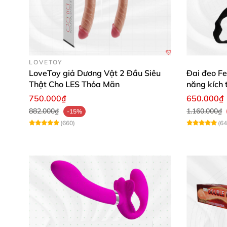
đều rất thích!”
Trần Minh Anh: “Mình ấn tượng với thiết k
Phạm Thu Hà: “Chất liệu silicon cao cấp g
LOVETOY
LoveToy giả Dương Vật 2 Đầu Siêu
Đai đeo Fe
Thật Cho LES Thỏa Mãn
năng kích 
750.000₫
650.000₫
882.000₫
1.160.000₫
-15%
(660)
(64
Hãy chọn ngay Dương vật giả 2 đầu Baile Do
ngay hôm nay để trải nghiệm sự khác biệt! 🚀