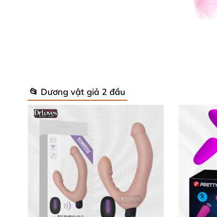
📂 Dương vật giả 2 đầu
Thông số kỹ thuật vượt trội 📏
Chiều dài tổng thể: 29.8 cm
Đường kính đầu lớn: 3.4 cm