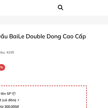
Đầu BaiLe Double Dong Cao Cấp
ku:
4245
5%
 tên SP 📦
út (cả đêm) ⚡
 từ 300.000đ