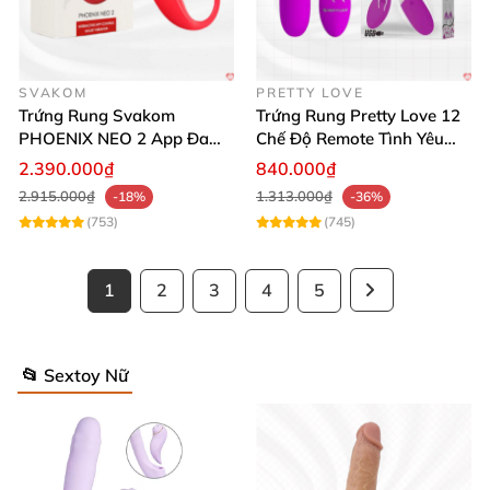
Bạn muốn thêm yếu tố nào khác vào mô tả, như
nhấn mạnh tính năng cụ thể hơn không?
SVAKOM
PRETTY LOVE
Trứng Rung Svakom
Trứng Rung Pretty Love 12
PHOENIX NEO 2 App Đa
Chế Độ Remote Tình Yêu
Chức Năng Hấp Dẫn
Kích Thích
2.390.000₫
840.000₫
2.915.000₫
1.313.000₫
-18%
-36%
(753)
(745)
1
2
3
4
5
📂 Sextoy Nữ