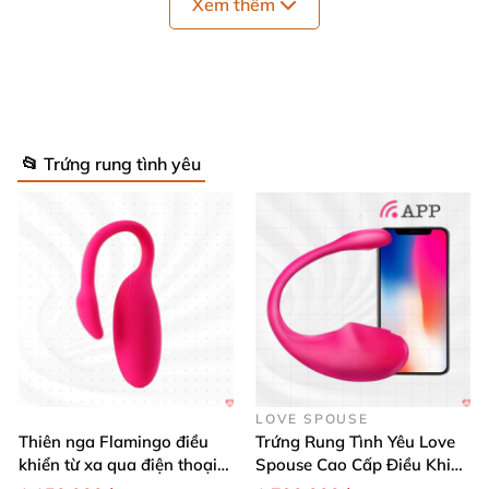
Xem thêm
📂 Trứng rung tình yêu
Trứng Rung Svakom PHOENIX NEO Điều Khiển Qua Điện Thoại
Trứng Rung Svakom PHOENIX NEO Điều Khiển Qua Điện Thoại
LOVE SPOUSE
Thiên nga Flamingo điều
Trứng Rung Tình Yêu Love
Trứng Rung Svakom PHOENIX NEO Điều Khiển Qua Điện Thoại
khiển từ xa qua điện thoại
Spouse Cao Cấp Điều Khiển
cực dễ dàng
App Đỉnh Cao