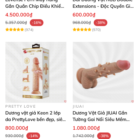
Gắn Quần Chip Điều Khiển
Extensions - Độc Quyền Giá
App Tăng Hưng Phấn
Sốc
4.500.000₫
600.000₫
5.357.000₫
968.000₫
-16%
-38%
(974)
(970)
PRETTY LOVE
JIUAI
Dương vật giả Keon 2 lớp
Dương Vật Giả JIUAI Gắn
da PrettyLove bền đẹp, siêu
Tường Gai Nổi Siêu Mềm
mềm mại
Thoải Mái Mua Ngay
800.000₫
1.080.000₫
930.000₫
1.742.000₫
-14%
-38%