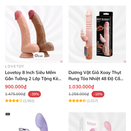
LOVETOY
Lovetoy 8 Inch Siêu Mềm
Dương Vật Giả Xoay Thụt
Gắn Tường 2 Lớp Tặng Kèm
Rung Tỏa Nhiệt 48 Độ Cầm
Dầu Massage
Tay Hot Bunny
900.000₫
1.030.000₫
1.475.000₫
1.256.000₫
-39%
-18%
(1,592)
(1,017)