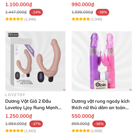
Mạnh Mẽ
tận hưởng
1.100.000₫
990.000₫
1.447.000₫
1.596.000₫
-24%
-38%
(1,946)
(1,945)
LOVETOY
Dương Vật Giả 2 Đầu
Dương vật rung ngoáy kích
Lovetoy Ljoy Rung Mạnh
thích nữ thủ dâm an toàn
ĐKTX Hút Sâu
cao cấp
1.250.000₫
550.000₫
1.984.000₫
859.000₫
-37%
-36%
(1,943)
(1,668)