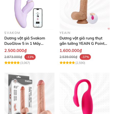
SVAKOM
YEAIN
Dương vật giả Svakom
Dương vật giả rung thụt
DuoGlow 5 in 1 Máy
gắn tường YEAIN G Point
Massage Điểm G & Âm Vật
siêu thực điều khiển từ xa
2.500.000₫
1.600.000₫
Điều Khiển App
2.873.000₫
2.539.000₫
-13%
-37%
(3,067)
(2,590)