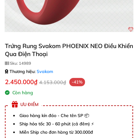
Trứng Rung Svakom PHOENIX NEO Điều Khiển
Qua Điện Thoại
Sku:
14989
Thương hiệu:
Svakom
2.450.000₫
4.153.000₫
-41%
Còn hàng
ƯU ĐIỂM
Giao hàng kín đáo - Che tên SP 📦
Ship hỏa tốc 30 - 60 phút (cả đêm) ⚡
Miễn Ship cho đơn hàng từ 300.000đ