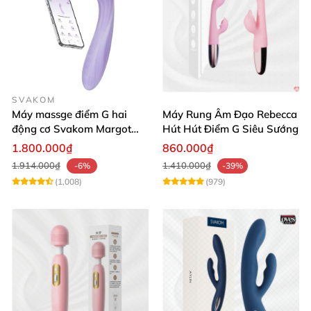
SVAKOM
Máy massge điểm G hai
Máy Rung Âm Đạo Rebecca
động cơ Svakom Margot
Hút Hút Điểm G Siêu Sướng
điều khiển qua app
1.800.000₫
860.000₫
1.914.000₫
1.410.000₫
-6%
-39%
(1,008)
(979)