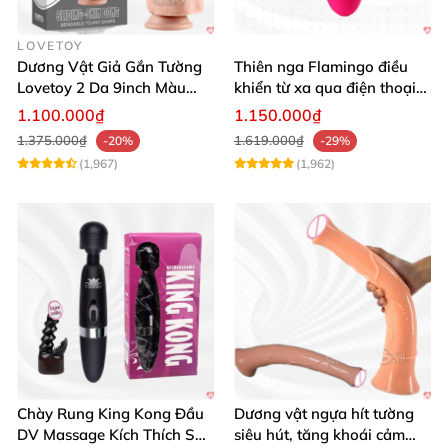
LOVETOY
Dương Vật Giả Gắn Tường
Thiên nga Flamingo điều
Lovetoy 2 Da 9inch Màu
khiển từ xa qua điện thoại
Flesh Hàng Chính Hãng
cực dễ dàng
1.100.000₫
1.150.000₫
1.375.000₫
1.619.000₫
-20%
-29%
(1,967)
(1,962)
Chày Rung King Kong Đầu
Dương vật ngựa hít tường
DV Massage Kích Thích Sâu
siêu hút, tăng khoái cảm