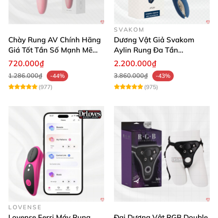
SVAKOM
Chày Rung AV Chính Hãng
Dương Vật Giả Svakom
Giá Tốt Tần Số Mạnh Mẽ
Aylin Rung Đa Tần
Siêu Bền
Massage Sung Sướng
720.000₫
2.200.000₫
1.286.000₫
3.860.000₫
-44%
-43%
(977)
(975)
LOVENSE
Lovense Ferri Máy Rung
Đai Dương Vật RGB Double