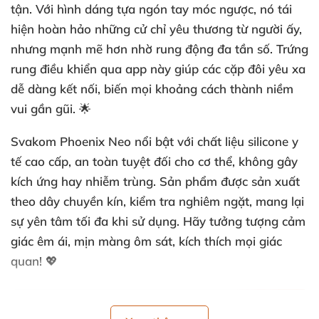
tận. Với hình dáng tựa ngón tay móc ngược, nó tái
hiện hoàn hảo những cử chỉ yêu thương từ người ấy,
nhưng mạnh mẽ hơn nhờ rung động đa tần số.
Trứng
rung điều khiển qua app
này giúp các cặp đôi yêu xa
dễ dàng kết nối, biến mọi khoảng cách thành niềm
vui gần gũi. 🌟
Svakom Phoenix Neo
nổi bật với chất liệu silicone y
tế cao cấp, an toàn tuyệt đối cho cơ thể, không gây
kích ứng hay nhiễm trùng. Sản phẩm được sản xuất
theo dây chuyền kín, kiểm tra nghiêm ngặt, mang lại
sự yên tâm tối đa khi sử dụng. Hãy tưởng tượng cảm
giác êm ái, mịn màng ôm sát, kích thích mọi giác
quan! 💖