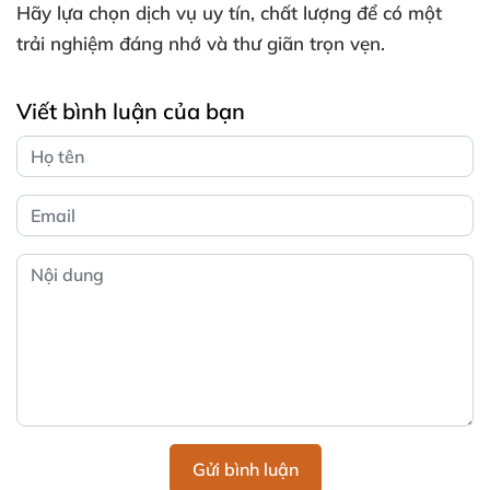
Hãy lựa chọn dịch vụ uy tín, chất lượng để có một
trải nghiệm đáng nhớ và thư giãn trọn vẹn.
Viết bình luận của bạn
Gửi bình luận