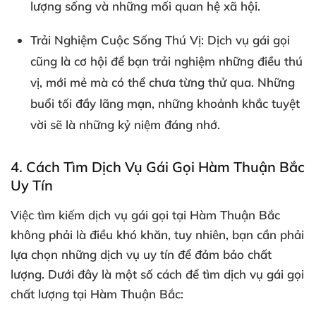
lượng sống và những mối quan hệ xã hội.
Trải Nghiệm Cuộc Sống Thú Vị
: Dịch vụ gái gọi
cũng là cơ hội để bạn trải nghiệm những điều thú
vị, mới mẻ mà có thể chưa từng thử qua. Những
buổi tối đầy lãng mạn, những khoảnh khắc tuyệt
vời sẽ là những kỷ niệm đáng nhớ.
4. Cách Tìm Dịch Vụ Gái Gọi Hàm Thuận Bắc
Uy Tín
Việc tìm kiếm dịch vụ gái gọi tại Hàm Thuận Bắc
không phải là điều khó khăn, tuy nhiên, bạn cần phải
lựa chọn những dịch vụ uy tín để đảm bảo chất
lượng. Dưới đây là một số cách để tìm dịch vụ gái gọi
chất lượng tại Hàm Thuận Bắc: