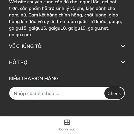
Website chuyên cung cấp đồ chơi người lớn, gel bôi
trơn, sản phẩm hỗ trợ sinh lý và phụ kiện dành cho
nam, nữ. Cam kết hàng chính hãng, chất lượng, giao
hàng kín đáo và uy tín trên toàn quốc. Từ khóa: gaigu,
gaigu15, gaigu16, gaigu18, gaigu19, gaigu.net,
gaigu.com
VỀ CHÚNG TÔI
HỖ TRỢ
KIỂM TRA ĐƠN HÀNG
Check
Danh mục