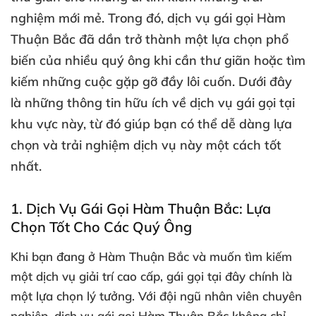
nghiệm mới mẻ. Trong đó, dịch vụ gái gọi Hàm
Thuận Bắc đã dần trở thành một lựa chọn phổ
biến của nhiều quý ông khi cần thư giãn hoặc tìm
kiếm những cuộc gặp gỡ đầy lôi cuốn. Dưới đây
là những thông tin hữu ích về dịch vụ gái gọi tại
khu vực này, từ đó giúp bạn có thể dễ dàng lựa
chọn và trải nghiệm dịch vụ này một cách tốt
nhất.
1. Dịch Vụ Gái Gọi Hàm Thuận Bắc: Lựa
Chọn Tốt Cho Các Quý Ông
Khi bạn đang ở Hàm Thuận Bắc và muốn tìm kiếm
một dịch vụ giải trí cao cấp, gái gọi tại đây chính là
một lựa chọn lý tưởng. Với đội ngũ nhân viên chuyên
nghiệp, dịch vụ gái gọi Hàm Thuận Bắc không chỉ