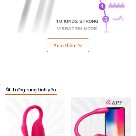
Xem thêm
📂 Trứng rung tình yêu
Đạn Rung Mini Kim Loại 10 Chế Độ - Kích Thích Cực Mạnh -
Yeain
Thông Số Kỹ Thuật Nổi Bật ⚙️