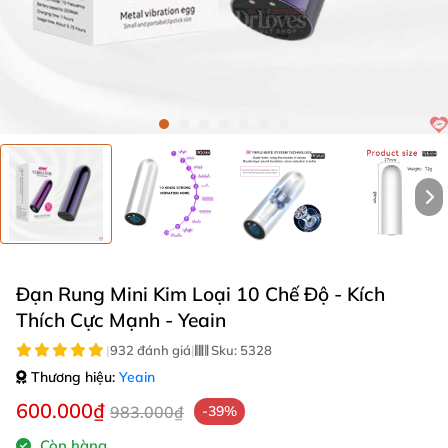
Đạn Rung Mini Kim Loại 10 Chế Độ - Kích
Thích Cực Mạnh - Yeain
|
932 đánh giá
|
Sku:
5328
Thương hiệu:
Yeain
600.000₫
983.000₫
-39%
Còn hàng