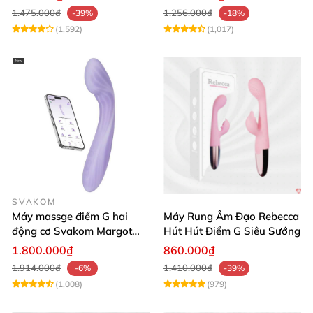
1.475.000₫
1.256.000₫
-39%
-18%
(1,592)
(1,017)
SVAKOM
Máy massge điểm G hai
Máy Rung Âm Đạo Rebecca
động cơ Svakom Margot
Hút Hút Điểm G Siêu Sướng
điều khiển qua app
1.800.000₫
860.000₫
1.914.000₫
1.410.000₫
-6%
-39%
(1,008)
(979)