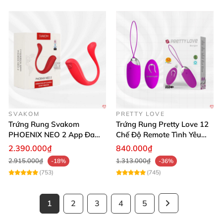
SVAKOM
PRETTY LOVE
Trứng Rung Svakom
Trứng Rung Pretty Love 12
PHOENIX NEO 2 App Đa
Chế Độ Remote Tình Yêu
Chức Năng Hấp Dẫn
Kích Thích
2.390.000₫
840.000₫
2.915.000₫
1.313.000₫
-18%
-36%
(753)
(745)
1
2
3
4
5