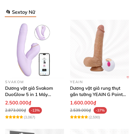
📂 Sextoy Nữ
SVAKOM
YEAIN
Dương vật giả Svakom
Dương vật giả rung thụt
DuoGlow 5 in 1 Máy
gắn tường YEAIN G Point
Massage Điểm G & Âm Vật
siêu thực điều khiển từ xa
2.500.000₫
1.600.000₫
Điều Khiển App
2.873.000₫
2.539.000₫
-13%
-37%
(3,067)
(2,590)