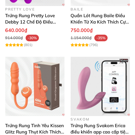
PRETTY LOVE
BAILE
Trứng Rung Pretty Love
Quần Lót Rung Baile Điều
Debby 12 Chế Độ Điều
Khiển Từ Xa Kích Thích Cực
Khiển Từ Xa Siêu Mượt
Mạnh
640.000₫
750.000₫
914.000₫
1.154.000₫
-30%
-35%
(801)
(796)
SVAKOM
Trứng Rung Tình Yêu Kissen
Trứng Rung Svakom Erica
Glitz Rung Thụt Kích Thích
điều khiển app cao cấp tiện