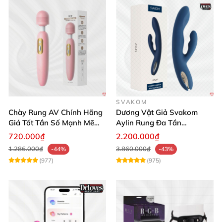
SVAKOM
Chày Rung AV Chính Hãng
Dương Vật Giả Svakom
Giá Tốt Tần Số Mạnh Mẽ
Aylin Rung Đa Tần
Siêu Bền
Massage Sung Sướng
720.000₫
2.200.000₫
1.286.000₫
3.860.000₫
-44%
-43%
(977)
(975)