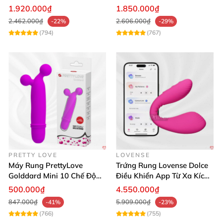
Mua Ngay
lợi
1.920.000₫
1.850.000₫
2.462.000₫
2.606.000₫
-22%
-29%
(794)
(767)
PRETTY LOVE
LOVENSE
Máy Rung PrettyLove
Trứng Rung Lovense Dolce
Golddard Mini 10 Chế Độ
Điều Khiển App Từ Xa Kích
Kích Thích Cực Sướng
Thích
500.000₫
4.550.000₫
847.000₫
5.909.000₫
-41%
-23%
(766)
(755)