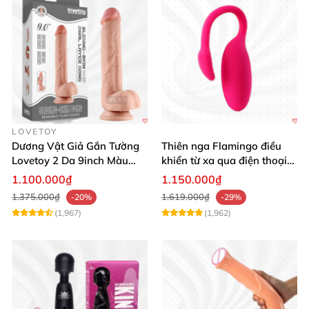
LOVETOY
Dương Vật Giả Gắn Tường
Thiên nga Flamingo điều
Lovetoy 2 Da 9inch Màu
khiển từ xa qua điện thoại
Flesh Hàng Chính Hãng
cực dễ dàng
1.100.000₫
1.150.000₫
1.375.000₫
1.619.000₫
-20%
-29%
(1,967)
(1,962)