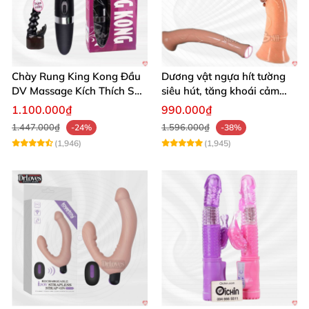
Chày Rung King Kong Đầu
Dương vật ngựa hít tường
DV Massage Kích Thích Sâu
siêu hút, tăng khoái cảm
Mạnh Mẽ
tận hưởng
1.100.000₫
990.000₫
1.447.000₫
1.596.000₫
-24%
-38%
(1,946)
(1,945)