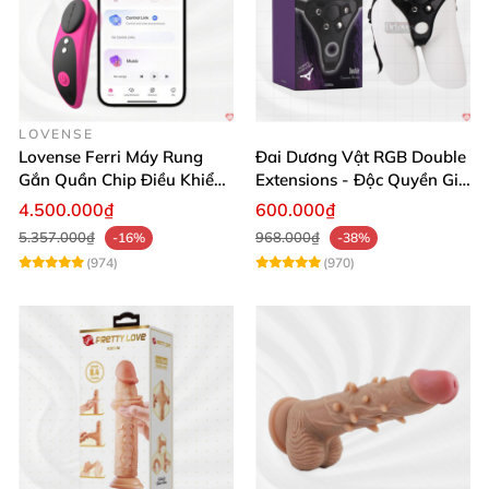
LOVENSE
Lovense Ferri Máy Rung
Đai Dương Vật RGB Double
Gắn Quần Chip Điều Khiển
Extensions - Độc Quyền Giá
App Tăng Hưng Phấn
Sốc
4.500.000₫
600.000₫
5.357.000₫
968.000₫
-16%
-38%
(974)
(970)