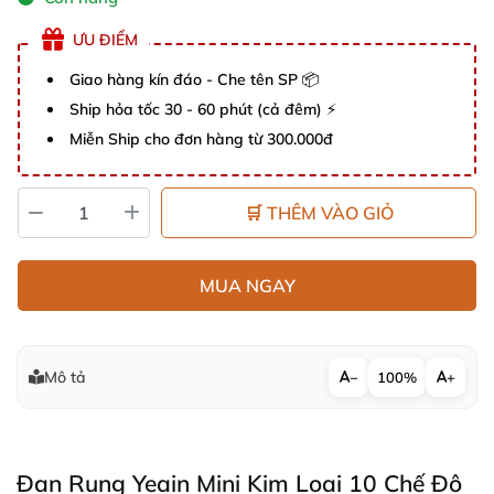
ƯU ĐIỂM
Giao hàng kín đáo - Che tên SP 📦
Ship hỏa tốc 30 - 60 phút (cả đêm) ⚡
Miễn Ship cho đơn hàng từ 300.000đ
🛒 THÊM VÀO GIỎ
MUA NGAY
Mô tả
−
100%
+
Đạn Rung Yeain Mini Kim Loại 10 Chế Độ