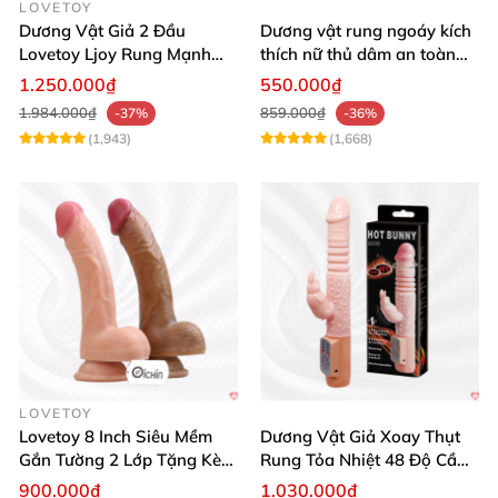
LOVETOY
Dương Vật Giả 2 Đầu
Dương vật rung ngoáy kích
Lovetoy Ljoy Rung Mạnh
thích nữ thủ dâm an toàn
ĐKTX Hút Sâu
cao cấp
1.250.000₫
550.000₫
1.984.000₫
859.000₫
-37%
-36%
(1,943)
(1,668)
LOVETOY
Lovetoy 8 Inch Siêu Mềm
Dương Vật Giả Xoay Thụt
Gắn Tường 2 Lớp Tặng Kèm
Rung Tỏa Nhiệt 48 Độ Cầm
Dầu Massage
Tay Hot Bunny
900.000₫
1.030.000₫