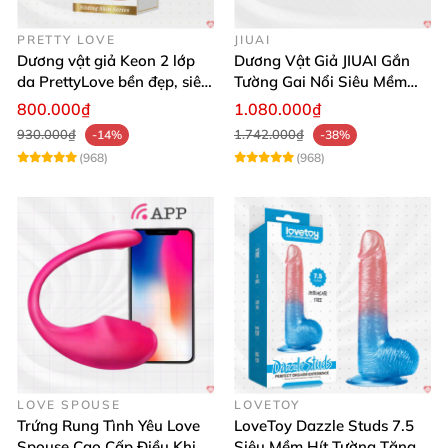
PRETTY LOVE
JIUAI
Dương vật giả Keon 2 lớp
Dương Vật Giả JIUAI Gắn
da PrettyLove bền đẹp, siêu
Tường Gai Nổi Siêu Mềm
mềm mại
Thoải Mái Mua Ngay
800.000₫
1.080.000₫
930.000₫
1.742.000₫
-14%
-38%
(968)
(968)
LOVE SPOUSE
LOVETOY
Trứng Rung Tình Yêu Love
LoveToy Dazzle Studs 7.5
Spouse Cao Cấp Điều Khiển
Siêu Mềm Hít Tường Tăng