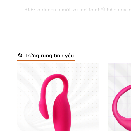
Đây là dụng cụ mát xa mới lạ nhất hiện nay, 
em dễ dàng đạt cực khoái và lên đỉnh nhanh c
đồng tính nam và nữ vì cả 2 có thể cùng trải
📂 Trứng rung tình yêu
Trứng rung rắn 2 đầu dây dài cao cấp Snaky 
Trứng rung rắn 2 đầu dây dài cao cấp Snaky 