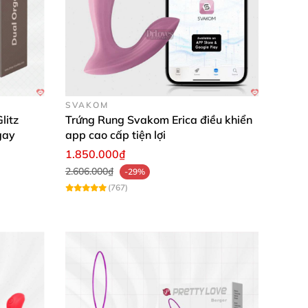
SVAKOM
litz
Trứng Rung Svakom Erica điều khiển
gay
app cao cấp tiện lợi
1.850.000₫
2.606.000₫
-29%
(767)
ãng