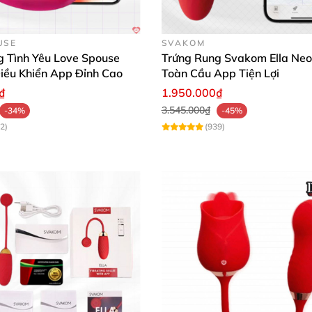
 Snaky DC79:
USE
SVAKOM
ôn hoặc các vị trí khác trên cơ thể.
g Tình Yêu Love Spouse
Trứng Rung Svakom Ella Neo
iều Khiển App Đỉnh Cao
Toàn Cầu App Tiện Lợi
à trứng có rung.
₫
1.950.000₫
3.545.000₫
-34%
-45%
2)
(939)