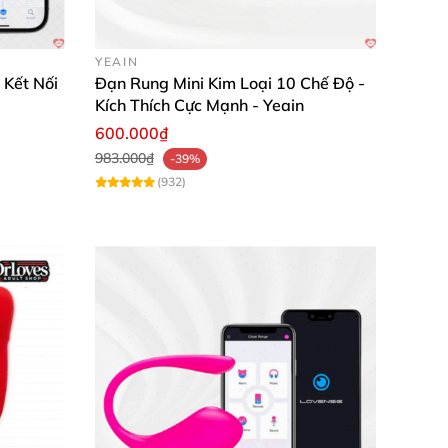
YEAIN
 Kết Nối
Đạn Rung Mini Kim Loại 10 Chế Độ -
Kích Thích Cực Mạnh - Yeain
600.000₫
983.000₫
-39%
(932)