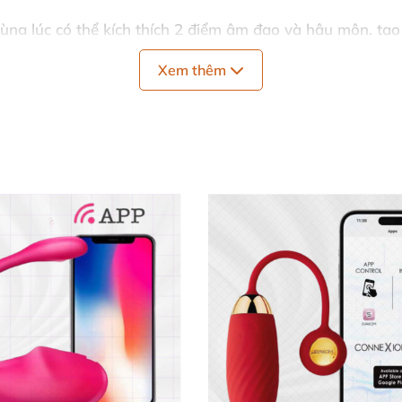
cùng lúc có thể kích thích 2 điểm âm đạo và hậu môn, tạ
hóng. Đồng thời, trứng rung Snaky cũng sẽ là một món đồ
Xem thêm
 nghiệm cảm giác sung sướng song song với nhau, thoả m
DC79 là siêu phẩm sextoy có chế độ rung massage và kích
DC79 dành cho các chị em cô đơn hay thiếu thốn tình cảm