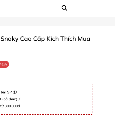
 Snaky Cao Cấp Kích Thích Mua
-41%
 tên SP 📦
út (cả đêm) ⚡
 từ 300.000đ