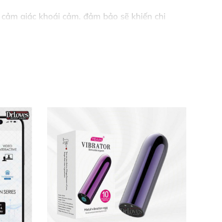
o cảm giác khoái cảm, đảm bảo sẽ khiến chị
 chơi tình dục thú vị dành cho các cặp đôi
ãn nhu cầu tình dục.
 thích cực đã.
, thủ dâm khi có nhu cầu.