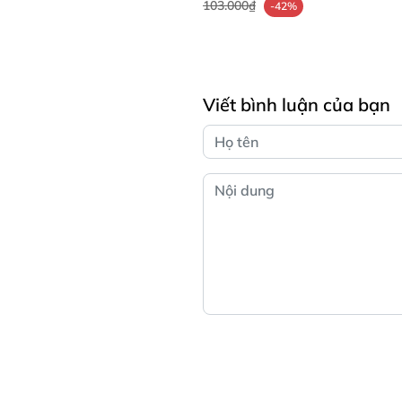
103.000₫
-42%
Viết bình luận của bạn