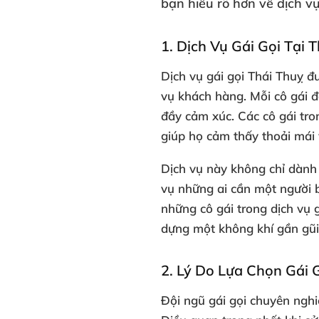
bạn hiểu rõ hơn về dịch vụ
1. Dịch Vụ Gái Gọi Tại 
Dịch vụ gái gọi Thái Thuỵ đ
vụ khách hàng. Mỗi cô gái đ
đầy cảm xúc. Các cô gái tr
giúp họ cảm thấy thoải mái v
Dịch vụ này không chỉ dành 
vụ những ai cần một người 
những cô gái trong dịch vụ g
dựng một không khí gần gũi 
2. Lý Do Lựa Chọn Gái 
Đội ngũ gái gọi chuyên ngh