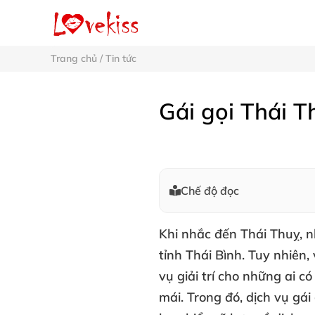
Trang chủ
/
Tin tức
Gái gọi Thái T
Chế độ đọc
Khi nhắc đến Thái Thuỵ, 
tỉnh Thái Bình. Tuy nhiên,
vụ giải trí cho những ai 
mái. Trong đó, dịch vụ gái