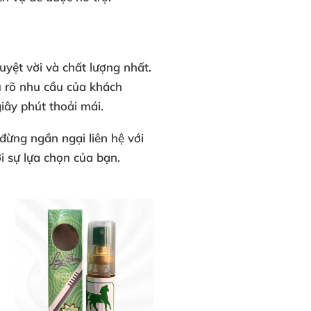
yệt vời và chất lượng nhất.
u rõ nhu cầu của khách
iây phút thoải mái.
đừng ngần ngại liên hệ với
i sự lựa chọn của bạn.