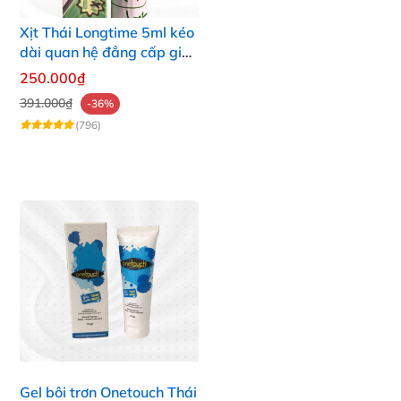
Xịt Thái Longtime 5ml kéo
dài quan hệ đẳng cấp giữ
cuộc yêu
250.000₫
391.000₫
-36%
(796)
Gel bôi trơn Onetouch Thái