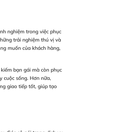
inh nghiệm trong việc phục
hững trải nghiệm thú vị và
mong muốn của khách hàng,
m kiếm bạn gái mà còn phục
y cuộc sống. Hơn nữa,
g giao tiếp tốt, giúp tạo