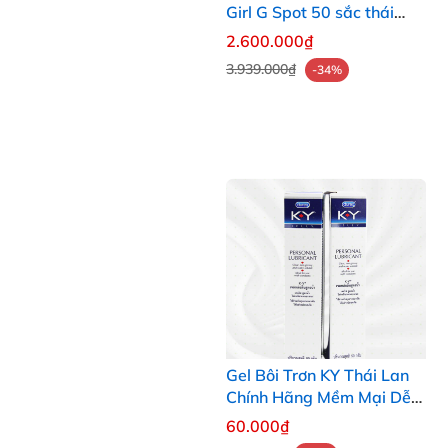
Girl G Spot 50 sắc thái
hấp dẫn
2.600.000₫
3.939.000₫
-34%
Gel Bôi Trơn KY Thái Lan
Chính Hãng Mềm Mại Dễ
Dàng Sử Dụng
60.000₫