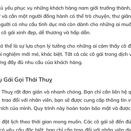
chủ yếu phục vụ những khách hàng nam giới trưởng thành
ư và cần một người đồng hành có thể trò chuyện, thư giã
gười có nhu cầu tình dục mà còn dành cho những ai muố
cô gái xinh đẹp, dễ thương và hấp dẫn.
có thể là sự lựa chọn lý tưởng cho những ai cảm thấy cô đ
 nghiệm mới mẻ, khác biệt. Tất cả các cô gái trong dịch 
 ứng đầy đủ nhu cầu của khách hàng.
ụ Gái Gọi Thái Thuỵ
i Thuỵ rất đơn giản và nhanh chóng. Bạn chỉ cần liên hệ 
 trao đổi với nhân viên, bạn sẽ được cung cấp thông tin v
thích của mình. Quy trình này hoàn toàn bảo mật và được
ể đặt lịch theo thời gian mong muốn. Các cô gái sẽ đến 
có yêu cầu đặc biệt, bạn chỉ cần trao đổi với nhân viên dị