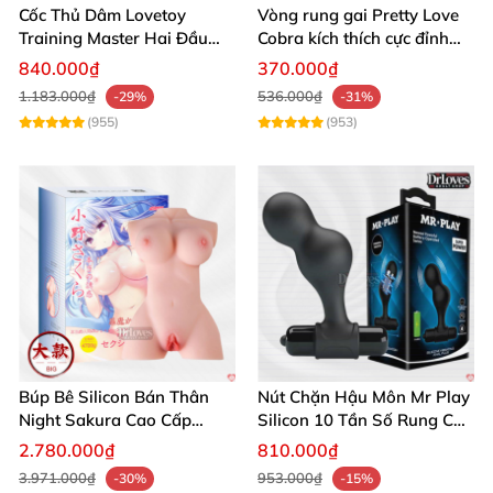
Cốc Thủ Dâm Lovetoy
Vòng rung gai Pretty Love
Training Master Hai Đầu
Cobra kích thích cực đỉnh
Siêu Thật, Tăng Khoái Cảm
trải nghiệm
840.000₫
370.000₫
1.183.000₫
536.000₫
-29%
-31%
(955)
(953)
Búp Bê Silicon Bán Thân
Nút Chặn Hậu Môn Mr Play
Night Sakura Cao Cấp
Silicon 10 Tần Số Rung Cao
Rung Đa Chức Năng
Cấp
2.780.000₫
810.000₫
3.971.000₫
953.000₫
-30%
-15%