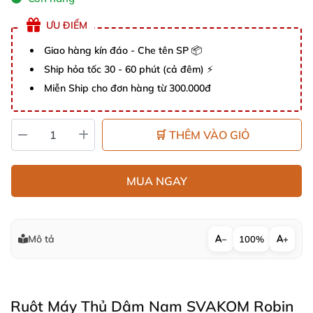
ƯU ĐIỂM
Giao hàng kín đáo - Che tên SP 📦
Ship hỏa tốc 30 - 60 phút (cả đêm) ⚡
Miễn Ship cho đơn hàng từ 300.000đ
🛒 THÊM VÀO GIỎ
MUA NGAY
Mô tả
−
100%
+
Ruột Máy Thủ Dâm Nam SVAKOM Robin