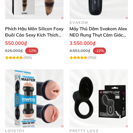
SVAKOM
Phích Hậu Môn Silicon Foxy
Máy Thủ Dâm Svakom Alex
Đuôi Cáo Sexy Kích Thích
NEO Rung Thụt Cảm Giác
Đỉnh Cao
Thật, App Điều Khiển
550.000₫
3.550.000₫
625.000₫
4.551.000₫
-12%
-22%
(965)
(958)
LOVETOY
PRETTY LOVE