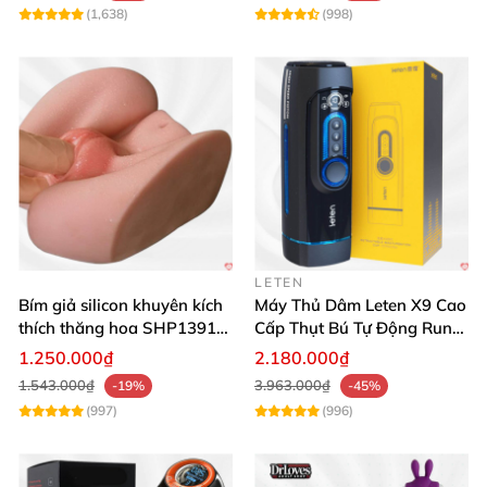
(1,638)
(998)
LETEN
Bím giả silicon khuyên kích
Máy Thủ Dâm Leten X9 Cao
thích thăng hoa SHP1391
Cấp Thụt Bú Tự Động Rung
ShopHanhPhuc
Rên
1.250.000₫
2.180.000₫
1.543.000₫
3.963.000₫
-19%
-45%
(997)
(996)