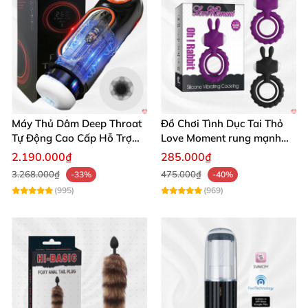
Máy Thủ Dâm Deep Throat
Đồ Chơi Tình Dục Tai Thỏ
Tự Động Cao Cấp Hỗ Trợ
Love Moment rung mạnh
Gắn Tường
mẽ êm ái
2.190.000₫
285.000₫
3.268.000₫
475.000₫
-33%
-40%
(995)
(969)