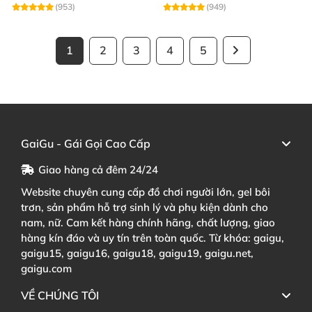
(953)
(949)
1
2
3
4
5
GaiGu - Gái Gọi Cao Cấp
Giao hàng cả đêm 24/24
Website chuyên cung cấp đồ chơi người lớn, gel bôi
trơn, sản phẩm hỗ trợ sinh lý và phụ kiện dành cho
nam, nữ. Cam kết hàng chính hãng, chất lượng, giao
hàng kín đáo và uy tín trên toàn quốc. Từ khóa: gaigu,
gaigu15, gaigu16, gaigu18, gaigu19, gaigu.net,
gaigu.com
VỀ CHÚNG TÔI