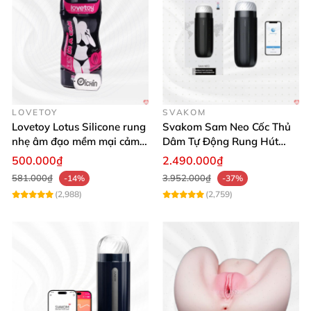
LOVETOY
SVAKOM
Lovetoy Lotus Silicone rung
Svakom Sam Neo Cốc Thủ
nhẹ âm đạo mềm mại cảm
Dâm Tự Động Rung Hút
giác thật
App Điều Khiển Xa
500.000₫
2.490.000₫
581.000₫
3.952.000₫
-14%
-37%
(2,988)
(2,759)