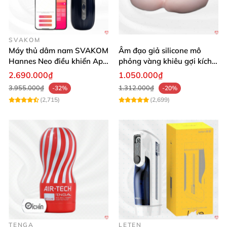
SVAKOM
Máy thủ dâm nam SVAKOM
Âm đạo giả silicone mô
Hannes Neo điều khiển App
phỏng vàng khiêu gợi kích
tương tác
thích mua
2.690.000₫
1.050.000₫
3.955.000₫
1.312.000₫
-32%
-20%
(2,715)
(2,699)
TENGA
LETEN