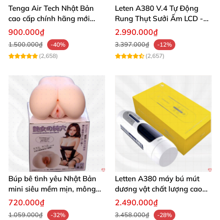
Tenga Air Tech Nhật Bản
Leten A380 V.4 Tự Động
cao cấp chính hãng mới
Rung Thụt Sưởi Ấm LCD -
seal giá tốt
Mua Ngay
900.000₫
2.990.000₫
1.500.000₫
3.397.000₫
-40%
-12%
(2,658)
(2,657)
Búp bê tình yêu Nhật Bản
Letten A380 máy bú mút
mini siêu mềm mịn, mông
dương vật chất lượng cao
tròn quyến rũ
giá tốt
720.000₫
2.490.000₫
1.059.000₫
3.458.000₫
-32%
-28%