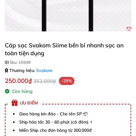
Cáp sạc Svakom Siime bền bỉ nhanh sạc an
toàn tiện dụng
Sku:
15599
Thương hiệu:
Svakom
250.000₫
352.000₫
-29%
Còn hàng
ƯU ĐIỂM
Giao hàng kín đáo - Che tên SP 📦
Ship hỏa tốc 30 - 60 phút (cả đêm) ⚡
Miễn Ship cho đơn hàng từ 300.000đ