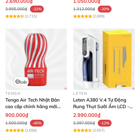
2.690.000₫
1.050.000₫
3.955.000₫
1.312.000₫
-32%
-20%
(2,715)
(2,699)
TENGA
LETEN
Tenga Air Tech Nhật Bản
Leten A380 V.4 Tự Động
cao cấp chính hãng mới
Rung Thụt Sưởi Ấm LCD -
seal giá tốt
Mua Ngay
900.000₫
2.990.000₫
1.500.000₫
3.397.000₫
-40%
-12%
(2,658)
(2,657)