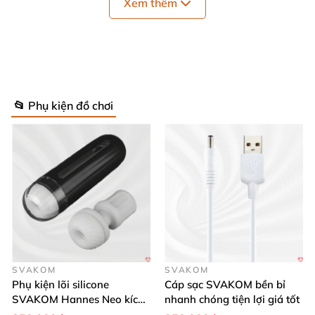
Xem thêm
📂 Phụ kiện đồ chơi
Cáp sạc Svakom Siime bền bỉ nhanh sạc an toàn tiện dụng
SVAKOM
SVAKOM
Phụ kiện lõi silicone
Cáp sạc SVAKOM bền bỉ
SVAKOM Hannes Neo kích
nhanh chóng tiện lợi giá tốt
thích mạnh mẽ