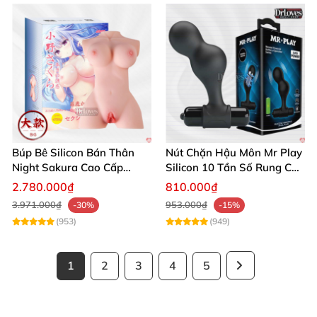
Búp Bê Silicon Bán Thân
Nút Chặn Hậu Môn Mr Play
Night Sakura Cao Cấp
Silicon 10 Tần Số Rung Cao
Rung Đa Chức Năng
Cấp
2.780.000₫
810.000₫
3.971.000₫
953.000₫
-30%
-15%
(953)
(949)
1
2
3
4
5