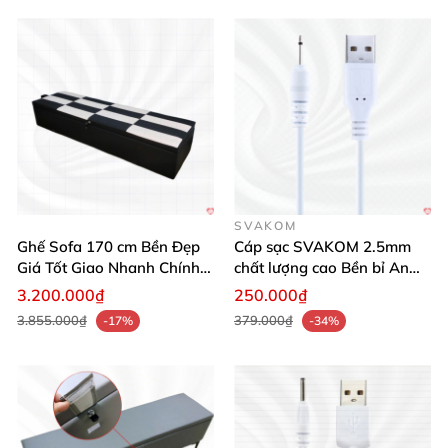
Đừng chần chừ! Mua ngay sản phẩm sạc chính hãng
Svakom Siime để tận hưởng dịch vụ và chất lượng
hoàn hảo nhất! 🚀🛒
SVAKOM
Ghế Sofa 170 cm Bền Đẹp
Cáp sạc SVAKOM 2.5mm
Giá Tốt Giao Nhanh Chính
chất lượng cao Bền bỉ An
Hãng
toàn Giá tốt
3.200.000₫
250.000₫
3.855.000₫
379.000₫
-17%
-34%