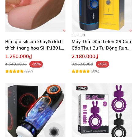
LETEN
Bím giả silicon khuyên kích
Máy Thủ Dâm Leten X9 Cao
thích thăng hoa SHP1391
Cấp Thụt Bú Tự Động Rung
ShopHanhPhuc
Rên
1.250.000₫
2.180.000₫
1.543.000₫
3.963.000₫
-19%
-45%
(997)
(996)