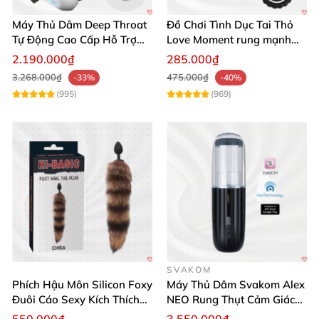
Máy Thủ Dâm Deep Throat
Đồ Chơi Tình Dục Tai Thỏ
Tự Động Cao Cấp Hỗ Trợ
Love Moment rung mạnh
Gắn Tường
mẽ êm ái
2.190.000₫
285.000₫
3.268.000₫
475.000₫
-33%
-40%
(995)
(969)
SVAKOM
Phích Hậu Môn Silicon Foxy
Máy Thủ Dâm Svakom Alex
Đuôi Cáo Sexy Kích Thích
NEO Rung Thụt Cảm Giác
Đỉnh Cao
Thật, App Điều Khiển