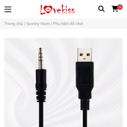
0
Trang chủ
/
Sextoy Nam
/
Phụ kiện đồ chơi