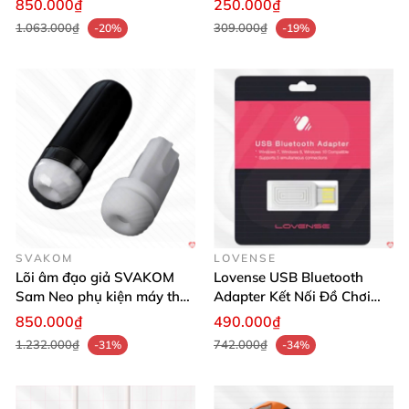
850.000₫
250.000₫
1.063.000₫
309.000₫
-20%
-19%
SVAKOM
LOVENSE
Lõi âm đạo giả SVAKOM
Lovense USB Bluetooth
Sam Neo phụ kiện máy thủ
Adapter Kết Nối Đồ Chơi
dâm chính hãng
Với PC Windows Dễ Dàng
850.000₫
490.000₫
1.232.000₫
742.000₫
-31%
-34%
Cáp sạc Svakom Siime bền bỉ nhanh sạc an toàn tiện dụng