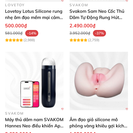
LOVETOY
SVAKOM
Lovetoy Lotus Silicone rung
Svakom Sam Neo Cốc Thủ
nhẹ âm đạo mềm mại cảm
Dâm Tự Động Rung Hút
giác thật
App Điều Khiển Xa
500.000₫
2.490.000₫
581.000₫
3.952.000₫
-14%
-37%
(2,988)
(2,759)
SVAKOM
Máy thủ dâm nam SVAKOM
Âm đạo giả silicone mô
Hannes Neo điều khiển App
phỏng vàng khiêu gợi kích
tương tác
thích mua