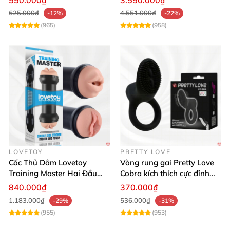
550.000₫
3.550.000₫
625.000₫
4.551.000₫
-12%
-22%
(965)
(958)
LOVETOY
PRETTY LOVE
Cốc Thủ Dâm Lovetoy
Vòng rung gai Pretty Love
Training Master Hai Đầu
Cobra kích thích cực đỉnh
Siêu Thật, Tăng Khoái Cảm
trải nghiệm
840.000₫
370.000₫
1.183.000₫
536.000₫
-29%
-31%
(955)
(953)