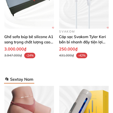
SVAKOM
Ghế sofa búp bê silicone A1
Cáp sạc Svakom Tyler Keri
sang trọng chất lượng cao
bền bỉ nhanh đầy tiện lợi
giá tốt
giá tốt
3.000.000₫
250.000₫
3.947.000₫
431.000₫
-24%
-42%
📂 Sextoy Nam