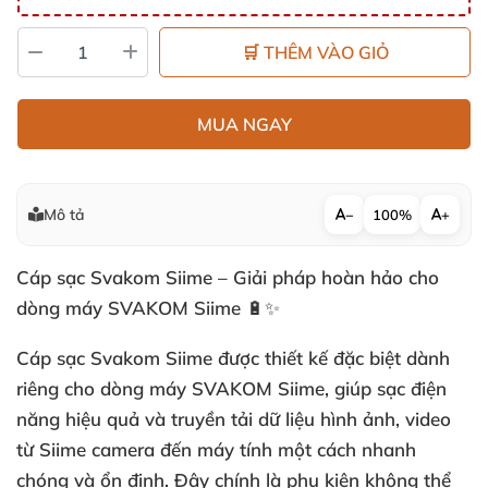
🛒 THÊM VÀO GIỎ
MUA NGAY
Mô tả
−
100%
+
Cáp sạc Svakom Siime – Giải pháp hoàn hảo cho
dòng máy SVAKOM Siime 🔋✨
Cáp sạc Svakom Siime được thiết kế đặc biệt dành
riêng cho dòng máy SVAKOM Siime, giúp sạc điện
năng hiệu quả và truyền tải dữ liệu hình ảnh, video
từ Siime camera đến máy tính một cách nhanh
chóng và ổn định. Đây chính là phụ kiện không thể