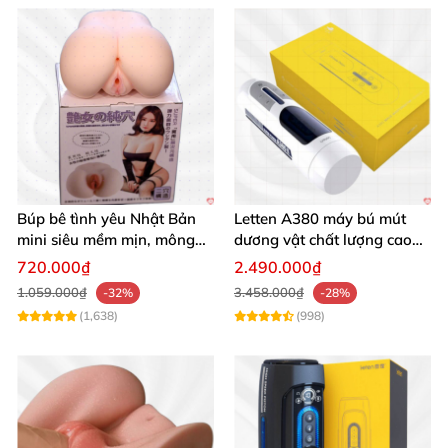
Búp bê tình yêu Nhật Bản
Letten A380 máy bú mút
mini siêu mềm mịn, mông
dương vật chất lượng cao
tròn quyến rũ
giá tốt
720.000₫
2.490.000₫
1.059.000₫
3.458.000₫
-32%
-28%
(1,638)
(998)