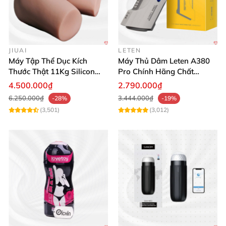
JIUAI
LETEN
Máy Tập Thể Dục Kích
Máy Thủ Dâm Leten A380
Thước Thật 11Kg Silicon
Pro Chính Hãng Chất
Cao Cấp Nhật Bản
Lượng Cao
4.500.000₫
2.790.000₫
6.250.000₫
3.444.000₫
-28%
-19%
(3,501)
(3,012)