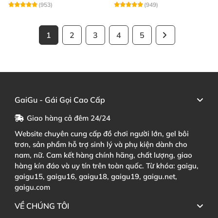
(953)
(949)
1
2
3
4
5
GaiGu - Gái Gọi Cao Cấp
Giao hàng cả đêm 24/24
Website chuyên cung cấp đồ chơi người lớn, gel bôi
trơn, sản phẩm hỗ trợ sinh lý và phụ kiện dành cho
nam, nữ. Cam kết hàng chính hãng, chất lượng, giao
hàng kín đáo và uy tín trên toàn quốc. Từ khóa: gaigu,
gaigu15, gaigu16, gaigu18, gaigu19, gaigu.net,
gaigu.com
VỀ CHÚNG TÔI