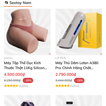
📂 Sextoy Nam
JIUAI
LETEN
Máy Tập Thể Dục Kích
Máy Thủ Dâm Leten A380
Thước Thật 11Kg Silicon
Pro Chính Hãng Chất
Cao Cấp Nhật Bản
Lượng Cao
4.500.000₫
2.790.000₫
6.250.000₫
3.444.000₫
-28%
-19%
(3,501)
(3,012)