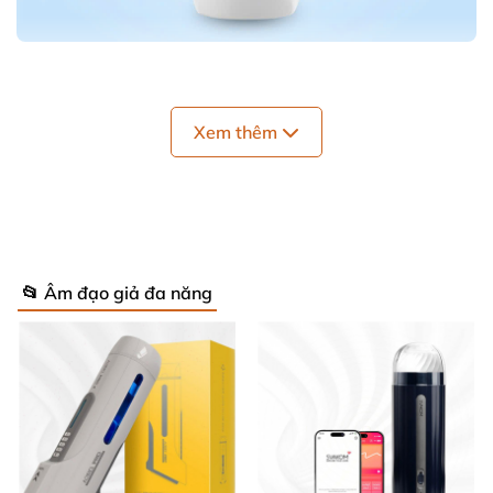
Letten A380 máy bú mút dương vật chất lượng cao giá tốt
Xem thêm
Máy bú mút dương vật Leten A380 là lựa chọn
tuyệt vời dành cho những quý ông muốn tận
hưởng cảm giác thủ dâm đỉnh cao, giải tỏa sinh
lý hiệu quả và an toàn. Đây là dòng sản phẩm tự
📂 Âm đạo giả đa năng
động cao cấp từ thương hiệu nổi tiếng Leten,
Nhật Bản, được thiết kế tinh tế với hiệu suất
mạnh mẽ, giúp phái mạnh thỏa mãn từng
khoảnh khắc.
Thiết kế sang trọng và tính năng vượt trội