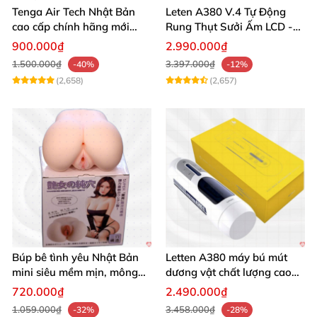
Tenga Air Tech Nhật Bản
Leten A380 V.4 Tự Động
cao cấp chính hãng mới
Rung Thụt Sưởi Ấm LCD -
seal giá tốt
Mua Ngay
900.000₫
2.990.000₫
1.500.000₫
3.397.000₫
-40%
-12%
(2,658)
(2,657)
Búp bê tình yêu Nhật Bản
Letten A380 máy bú mút
mini siêu mềm mịn, mông
dương vật chất lượng cao
tròn quyến rũ
giá tốt
720.000₫
2.490.000₫
1.059.000₫
3.458.000₫
-32%
-28%