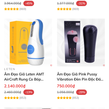
khám phá cảm giác tuyệt đỉnh và thỏa mãn bản
3.964.000₫
1.377.000₫
-45%
-31%
thân bạn! 🚀
(869)
(869)
LETEN
Âm Đạo Giả Leten AMT
Âm Đạo Giả Pink Pussy
AirCraft Rung Co Bóp
Vibration Đèn Pin Độc Đáo
Massage Tự Động
Mua Ngay
2.140.000₫
750.000₫
2.460.000₫
1.056.000₫
-13%
-29%
(853)
(853)