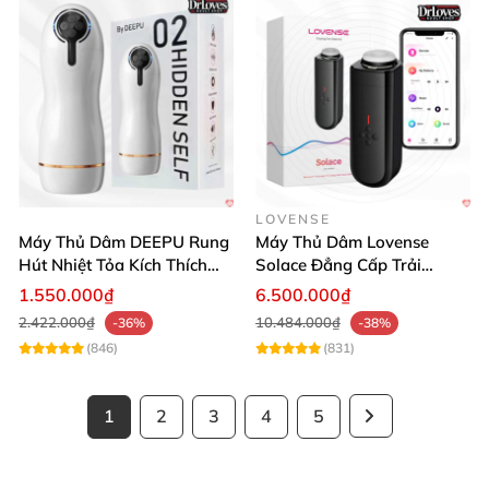
LOVENSE
Máy Thủ Dâm DEEPU Rung
Máy Thủ Dâm Lovense
Hút Nhiệt Tỏa Kích Thích
Solace Đẳng Cấp Trải
Cao Cấp
Nghiệm Thú Vị
1.550.000₫
6.500.000₫
2.422.000₫
10.484.000₫
-36%
-38%
(846)
(831)
1
2
3
4
5