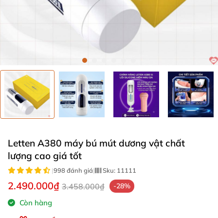
Letten A380 máy bú mút dương vật chất
lượng cao giá tốt
|
998 đánh giá
|
Sku:
11111
2.490.000₫
3.458.000₫
-28%
Còn hàng