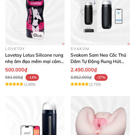
LOVETOY
SVAKOM
Lovetoy Lotus Silicone rung
Svakom Sam Neo Cốc Thủ
nhẹ âm đạo mềm mại cảm
Dâm Tự Động Rung Hút
giác thật
App Điều Khiển Xa
500.000₫
2.490.000₫
581.000₫
3.952.000₫
-14%
-37%
(2,988)
(2,759)