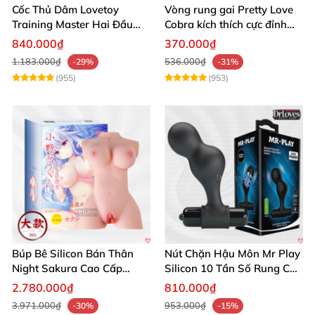
Cốc Thủ Dâm Lovetoy
Vòng rung gai Pretty Love
Training Master Hai Đầu
Cobra kích thích cực đỉnh
Siêu Thật, Tăng Khoái Cảm
trải nghiệm
840.000₫
370.000₫
1.183.000₫
536.000₫
-29%
-31%
(955)
(953)
Búp Bê Silicon Bán Thân
Nút Chặn Hậu Môn Mr Play
Night Sakura Cao Cấp
Silicon 10 Tần Số Rung Cao
Rung Đa Chức Năng
Cấp
2.780.000₫
810.000₫
3.971.000₫
953.000₫
-30%
-15%