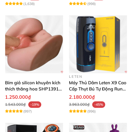
(1,638)
(998)
LETEN
Bím giả silicon khuyên kích
Máy Thủ Dâm Leten X9 Cao
thích thăng hoa SHP1391
Cấp Thụt Bú Tự Động Rung
ShopHanhPhuc
Rên
1.250.000₫
2.180.000₫
1.543.000₫
3.963.000₫
-19%
-45%
(997)
(996)