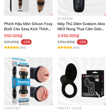
SVAKOM
Phích Hậu Môn Silicon Foxy
Máy Thủ Dâm Svakom Alex
Đuôi Cáo Sexy Kích Thích
NEO Rung Thụt Cảm Giác
Đỉnh Cao
Thật, App Điều Khiển
550.000₫
3.550.000₫
625.000₫
4.551.000₫
-12%
-22%
(965)
(958)
LOVETOY
PRETTY LOVE