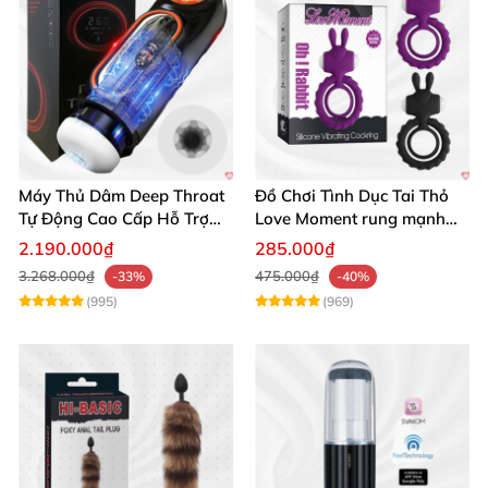
Máy Thủ Dâm Deep Throat
Đồ Chơi Tình Dục Tai Thỏ
Tự Động Cao Cấp Hỗ Trợ
Love Moment rung mạnh
Gắn Tường
mẽ êm ái
2.190.000₫
285.000₫
3.268.000₫
475.000₫
-33%
-40%
(995)
(969)