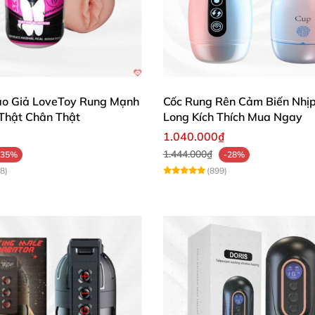
o Giả LoveToy Rung Mạnh
Cốc Rung Rên Cảm Biến Nhịp
Thật Chân Thật
Long Kích Thích Mua Ngay
1.040.000₫
 Thủ Dâm Svakom Alex NEO Rung Thụt Cảm Giác Thật, App Điều K
1.444.000₫
-35%
-28%
8)
(899)
 Thủ Dâm Svakom Alex NEO Rung Thụt Cảm Giác Thật, App Điều K