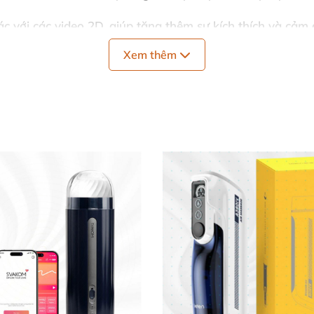
ác với các video 2D, giúp tăng thêm sự kích thích và cảm 
mạnh mẽ, chiếc máy này chắc chắn sẽ làm hài lòng cả n
Xem thêm
NEO 🌈
cảm biến âm thanh theo tần số cực nhạy.
động như thật, cho cảm giác kích thích đỉnh cao.
ng theo khi đi du lịch hay công tác.
 và bảo quản sản phẩm.
sạc nhanh, bền bỉ theo thời gian.
 sinh lỗi trong quá trình sử dụng.