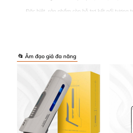
Đặc biệt, sản phẩm còn hỗ trợ kết nối tương t
chế độ cảm biến âm thanh và chức năng rung 
Ưu Điểm Nổi Bật Của Svakom Alex 
✨ 7 chế độ rung linh hoạt cùng khả năng 
📂 Âm đạo giả đa năng
🔥 Tính năng thụt tự động mô phỏng hành 
🤫 Thiết kế ngụy trang kín đáo, phù hợp ma
💧 Chống nước tuyệt đối, dễ dàng vệ sinh
⏳ Thời gian sử dụng dài nhờ pin 2200mAh, 
🛡 Bảo hành 12 tháng, đổi trả 1:1 nếu phát