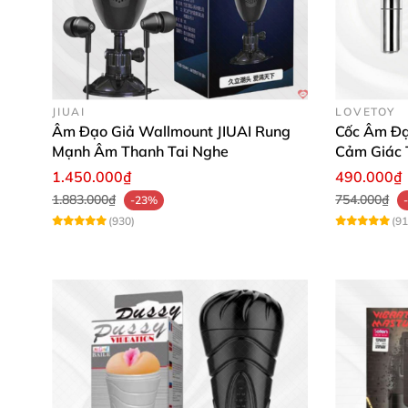
JIUAI
LOVETOY
Âm Đạo Giả Wallmount JIUAI Rung
Cốc Âm Đạ
Mạnh Âm Thanh Tai Nghe
Cảm Giác 
1.450.000₫
490.000₫
Máy
1.883.000₫
754.000₫
-23%
(930)
(91
Máy