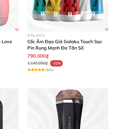
GALAKU
 Love
Cốc Âm Đạo Giả Galaku Touch Sạc
Pin Rung Mạnh Đa Tần Số
790.000₫
hiển
1.145.000₫
-31%
(882)
hiển