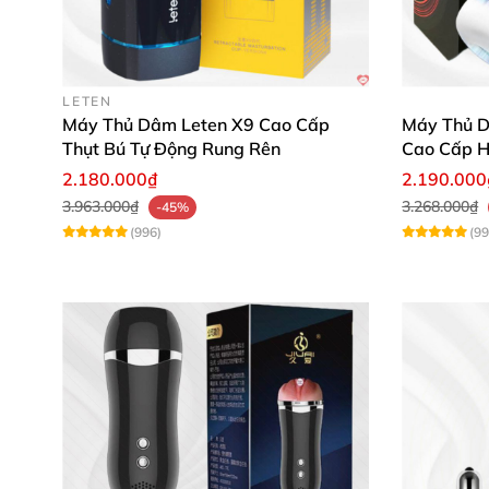
LETEN
Máy Thủ Dâm Leten X9 Cao Cấp
Máy Thủ D
Thụt Bú Tự Động Rung Rên
Cao Cấp H
2.180.000₫
2.190.000
3.963.000₫
3.268.000₫
-45%
(996)
(99