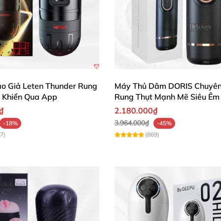
o Giả Leten Thunder Rung
Máy Thủ Dâm DORIS Chuyên
 Khiển Qua App
Rung Thụt Mạnh Mẽ Siêu Êm
₫
2.180.000₫
3.964.000₫
-18%
-45%
7)
(869)