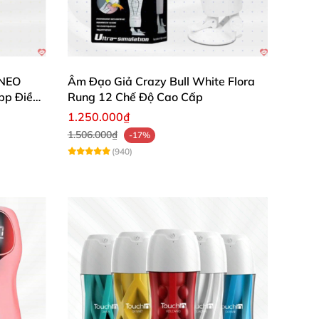
 NEO
Âm Đạo Giả Crazy Bull White Flora
pp Điều
Rung 12 Chế Độ Cao Cấp
1.250.000₫
1.506.000₫
-17%
(940)