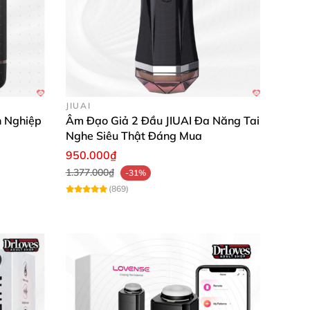
JIUAI
 Nghiệp
Âm Đạo Giả 2 Đầu JIUAI Đa Năng Tai
Nghe Siêu Thật Đáng Mua
950.000₫
1.377.000₫
-31%
(869)