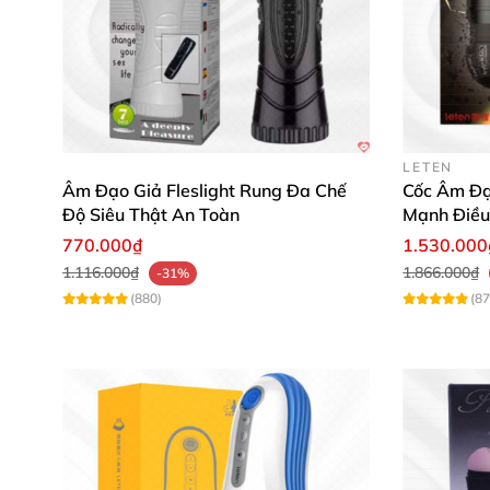
LETEN
Âm Đạo Giả Fleslight Rung Đa Chế
Cốc Âm Đạ
Độ Siêu Thật An Toàn
Mạnh Điều
770.000₫
1.530.000
1.116.000₫
1.866.000₫
-31%
(880)
(87