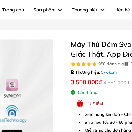
Trang chủ
Sản phẩm
Thương hiệu
Liên hệ
Máy Thủ Dâm Sva
Giác Thật, App Đi
|
958 đánh giá
|
S
Thương hiệu:
Svakom
3.550.000₫
4.551.000₫
Còn hàng
ƯU ĐIỂM
Giao hàng kín đáo - Che
Ship hỏa tốc 30 - 60 ph
Miễn Ship cho đơn hàng