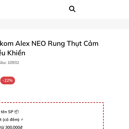
kom Alex NEO Rung Thụt Cảm
ều Khiển
ku:
10932
-22%
 tên SP 📦
út (cả đêm) ⚡
 từ 300.000đ