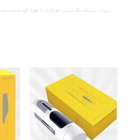
giác thực tế. Với 7 chế độ rung đa dạng, cùng
hững khách hàng khó tính nhất.