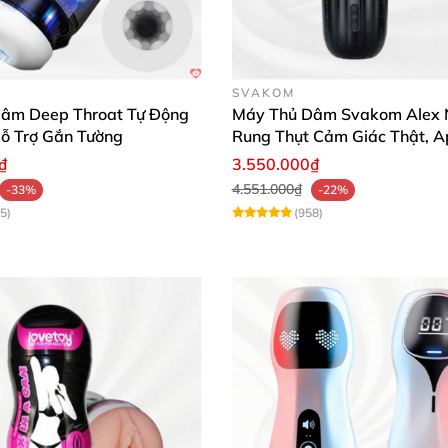
SVAKOM
âm Deep Throat Tự Động
Máy Thủ Dâm Svakom Alex
ỗ Trợ Gắn Tường
Rung Thụt Cảm Giác Thật, A
Khiển
₫
3.550.000₫
4.551.000₫
-33%
-22%
5)
(958)