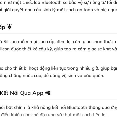
éo như một chiếc loa Bluetooth sẽ bảo vệ sự riêng tư tối 
ái giải quyết nhu cầu sinh lý một cách an toàn và hiệu qu
ấp 🌟
à
Silicon mềm mại cao cấp
, đem lại cảm giác chân thực,
licon được thiết kế cầu kỳ, giúp tạo ra cảm giác se khít
cho thiết bị hoạt động liên tục trong nhiều giờ, giúp 
năng chống nước cao, dễ dàng vệ sinh và bảo quản.
Kết Nối Qua App 📲
ổi bật chính là khả năng
kết nối Bluetooth thông qua ứ
iều khiển các chế độ rung và thụt một cách tiện lợi.