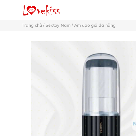
Trang chủ
/
Sextoy Nam
/
Âm đạo giả đa năng