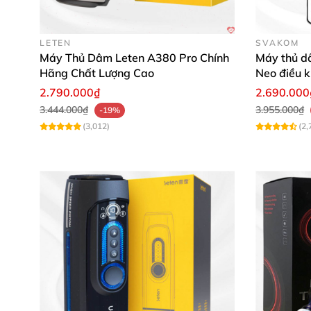
LETEN
SVAKOM
Máy Thủ Dâm Leten A380 Pro Chính
Máy thủ 
Hãng Chất Lượng Cao
Neo điều k
2.790.000₫
2.690.000
3.444.000₫
3.955.000₫
-19%
(3,012)
(2,
Lý Do Nên Chọn Âm Đạo Giả JIUAI 