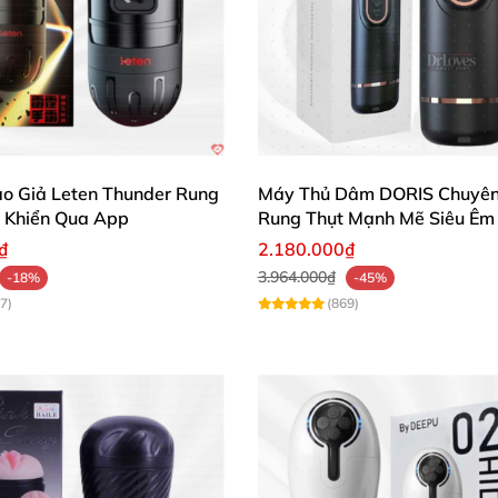
o Giả Leten Thunder Rung
Máy Thủ Dâm DORIS Chuyên
 Khiển Qua App
Rung Thụt Mạnh Mẽ Siêu Êm
₫
2.180.000₫
3.964.000₫
-18%
-45%
7)
(869)