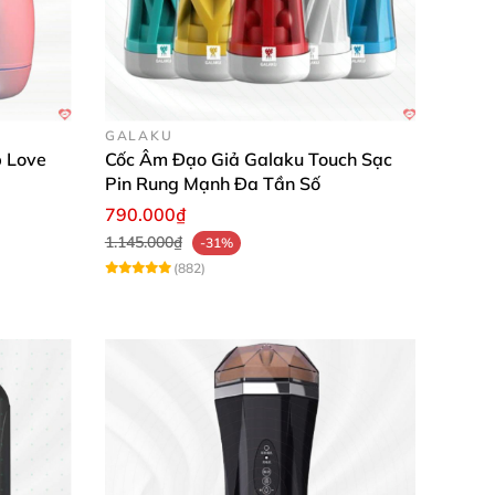
 nghe giúp tôi tận hưởng riêng tư tuyệt đối."
n bát gạo, chắc chắn sẽ mua thêm lần nữa."
GALAKU
 Love
Cốc Âm Đạo Giả Galaku Touch Sạc
g và đam mê. Đặt mua ngay hôm nay để tận
Pin Rung Mạnh Đa Tần Số
790.000₫
1.145.000₫
-31%
(882)