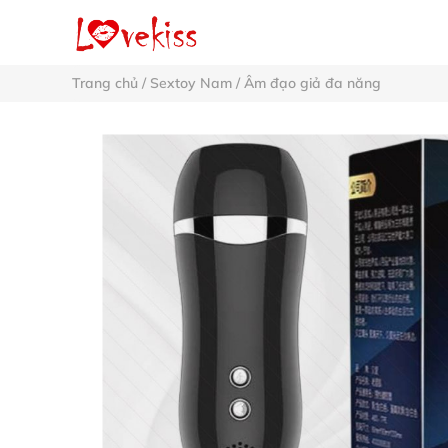
Trang chủ
/
Sextoy Nam
/
Âm đạo giả đa năng