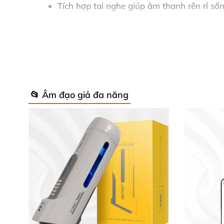
Tích hợp tai nghe giúp âm thanh rên rỉ sốn
Chất liệu silicon mềm mại, an toàn sức kh
Dễ dàng gắn lên tường, không chiếm không 
Chế độ bảo hành 6 tháng, đổi mới nếu lỗi
📂 Âm đạo giả đa năng