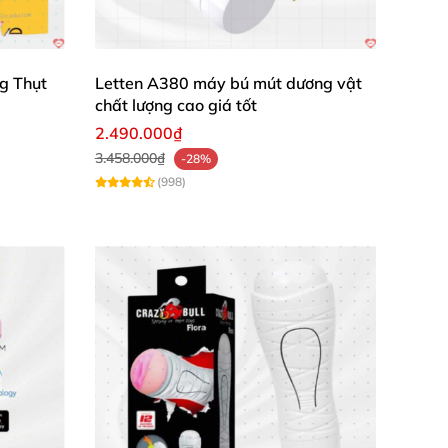
g Thụt
Letten A380 máy bú mút dương vật
chất lượng cao giá tốt
2.490.000₫
3.458.000₫
-28%
(998)