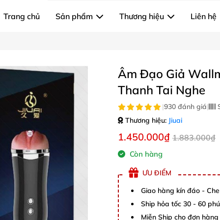
Trang chủ
Sản phẩm
Thương hiệu
Liên hệ
Âm Đạo Giả Wall
Thanh Tai Nghe
|
930 đánh giá
|
S
Thương hiệu:
Jiuai
1.450.000₫
1.883.000₫
Còn hàng
ƯU ĐIỂM
Giao hàng kín đáo - Che
Ship hỏa tốc 30 - 60 ph
Miễn Ship cho đơn hàng