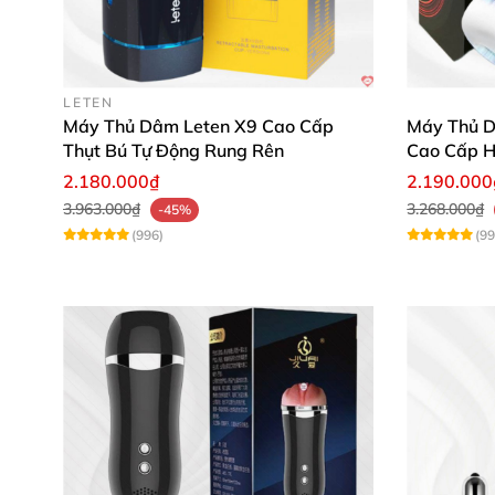
Sản phẩm không chỉ là một đồ chơi giúp giải 
thăng hoa trong đời sống tình cảm. Thiết kế 
LETEN
quên.
Máy Thủ Dâm Leten X9 Cao Cấp
Máy Thủ D
Thụt Bú Tự Động Rung Rên
Cao Cấp H
2.180.000₫
2.190.000
3.963.000₫
3.268.000₫
-45%
(996)
(99
Review Thực Tế Từ Khách Hàng ❤️
Nguyễn Anh Tuấn: "Jiuai Wallmount khiến t