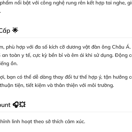
phẩm nổi bật với công nghệ rung rên kết hợp tai nghe, 
.
 Cấp 🌟
m, phù hợp với đa số kích cỡ dương vật đàn ông Châu Á
S an toàn y tế, cực kỳ bền bỉ và êm ái khi sử dụng. Độn
iếng ồn.
lợi, bạn có thể dễ dàng thay đổi tư thế hợp ý, tận hưởng
huận tiện, tiết kiệm và thân thiện với môi trường.
ount 🎧💥
hỉnh linh hoạt theo sở thích cảm xúc.