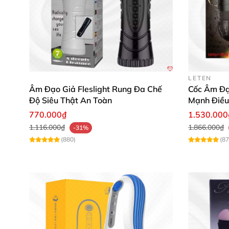
LETEN
Âm Đạo Giả Fleslight Rung Đa Chế
Cốc Âm Đạ
Độ Siêu Thật An Toàn
Mạnh Điều
770.000₫
1.530.000
1.116.000₫
1.866.000₫
-31%
(880)
(87