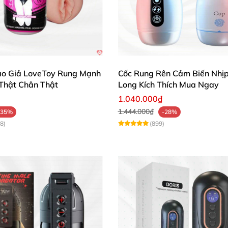
ện lợi, không làm vướng víu chỗ nào. Âm thanh rên kèm tai
cơ êm, không gây tiếng ồn dù dùng mạnh. Đáng đồng tiề
o Giả LoveToy Rung Mạnh
Cốc Rung Rên Cảm Biến Nhịp
AI Wallmount để trải nghiệm sự khác biệt đầy cảm hứn
Thật Chân Thật
Long Kích Thích Mua Ngay
y! 🚀
1.040.000₫
1.444.000₫
-35%
-28%
8)
(899)