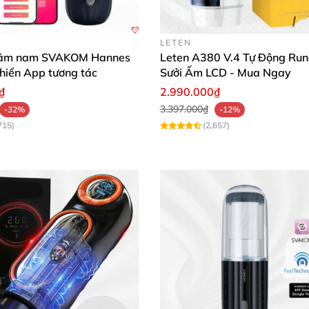
LETEN
dâm nam SVAKOM Hannes
Leten A380 V.4 Tự Động Run
hiển App tương tác
Sưởi Ấm LCD - Mua Ngay
₫
2.990.000₫
3.397.000₫
-32%
-12%
715)
(2,657)
Âm Đạo Giả Wallmount JIUAI Rung Mạnh Âm Thanh Tai Nghe
Wallmount