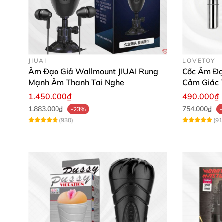
Lê Minh Quang: "Thiết kế gắn tường rất ti
Trần Văn Hùng: "Sản phẩm rất bền, động 
JIUAI
LOVETOY
Âm Đạo Giả Wallmount JIUAI Rung
Cốc Âm Đạ
Nhanh tay sở hữu Âm Đạo Giả Gắn Tường JIU
Mạnh Âm Thanh Tai Nghe
Cảm Giác 
hưởng khoái cảm đỉnh cao trong từng phút giâ
1.450.000₫
490.000₫
1.883.000₫
754.000₫
-23%
(930)
(91