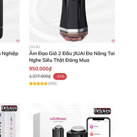
JIUAI
 Nghiệp
Âm Đạo Giả 2 Đầu JIUAI Đa Năng Tai
Nghe Siêu Thật Đáng Mua
950.000₫
1.377.000₫
-31%
(869)