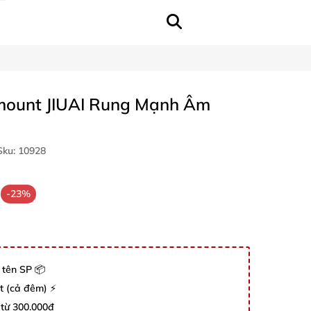
mount JIUAI Rung Mạnh Âm
ku:
10928
-23%
 tên SP 📦
út (cả đêm) ⚡
 từ 300.000đ