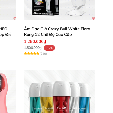
nh lý tưởng giúp bạn tăng cường sự tự tin và
unt mang tới những giây phút tận hưởng khó
 NEO
Âm Đạo Giả Crazy Bull White Flora
pp Điều
Rung 12 Chế Độ Cao Cấp
1.250.000₫
1.506.000₫
-17%
(940)
ác rung rên cực kỳ đã và điều chỉnh rất dễ."