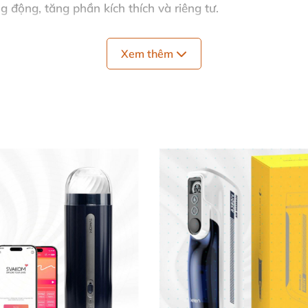
g động, tăng phần kích thích và riêng tư.
ỏe, tránh tổn thương da.
Xem thêm
gian, hỗ trợ nhiều tư thế chơi sáng tạo.
 hay hư hỏng, đảm bảo quyền lợi khách hàng.