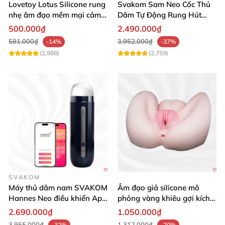
Lovetoy Lotus Silicone rung
Svakom Sam Neo Cốc Thủ
nhẹ âm đạo mềm mại cảm
Dâm Tự Động Rung Hút
giác thật
App Điều Khiển Xa
500.000₫
2.490.000₫
581.000₫
3.952.000₫
-14%
-37%
(2,988)
(2,759)
SVAKOM
Máy thủ dâm nam SVAKOM
Âm đạo giả silicone mô
Hannes Neo điều khiển App
phỏng vàng khiêu gợi kích
tương tác
thích mua
2.690.000₫
1.050.000₫
3.955.000₫
1.312.000₫
-32%
-20%