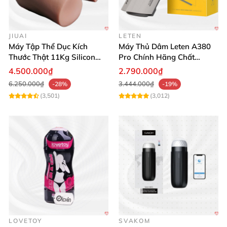
JIUAI
LETEN
Máy Tập Thể Dục Kích
Máy Thủ Dâm Leten A380
Thước Thật 11Kg Silicon
Pro Chính Hãng Chất
Cao Cấp Nhật Bản
Lượng Cao
4.500.000₫
2.790.000₫
6.250.000₫
3.444.000₫
-28%
-19%
(3,501)
(3,012)
LOVETOY
SVAKOM