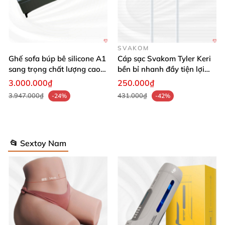
cấp!
🛒✨
SVAKOM
Ghế sofa búp bê silicone A1
Cáp sạc Svakom Tyler Keri
sang trọng chất lượng cao
bền bỉ nhanh đầy tiện lợi
giá tốt
giá tốt
3.000.000₫
250.000₫
3.947.000₫
431.000₫
-24%
-42%
📂 Sextoy Nam