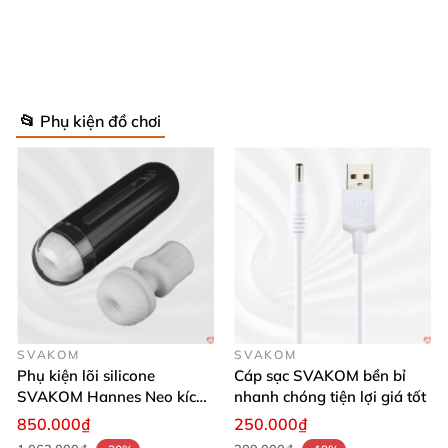
📂 Phụ kiện đồ chơi
Ghế sofa búp bê silicone A1 sang trọng chất lượng cao giá tốt
SVAKOM
SVAKOM
Phụ kiện lõi silicone
Cáp sạc SVAKOM bền bỉ
SVAKOM Hannes Neo kích
nhanh chóng tiện lợi giá tốt
thích mạnh mẽ
850.000₫
250.000₫