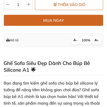
🛒 THÊM VÀO GIỎ
MUA NGAY
Mô tả
−
100%
+
Ghế Sofa Siêu Đẹp Dành Cho Búp Bê
Silicone A1 🌟
Bạn đang tìm kiếm
ghế sofa cho búp bê silicone
lý
tưởng để nâng tầm không gian chơi đùa?
Ghế sofa
búp bê A1
chính là lựa chọn hoàn hảo! Với thiết kế
tinh tế, sản phẩm mang đến sự sang trọng và thoải