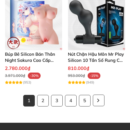
Búp Bê Silicon Bán Thân
Nút Chặn Hậu Môn Mr Play
Night Sakura Cao Cấp
Silicon 10 Tần Số Rung Cao
Rung Đa Chức Năng
Cấp
2.780.000₫
810.000₫
3.971.000₫
953.000₫
-30%
-15%
(953)
(949)
1
2
3
4
5