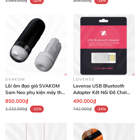
1.063.000₫
309.000₫
-20%
-19%
SVAKOM
LOVENSE
Lõi âm đạo giả SVAKOM
Lovense USB Bluetooth
Sam Neo phụ kiện máy thủ
Adapter Kết Nối Đồ Chơi
Ghế sofa búp bê silicone A1 sang trọng chất lượng cao giá tốt
dâm chính hãng
Với PC Windows Dễ Dàng
850.000₫
490.000₫
1.232.000₫
742.000₫
-31%
-34%