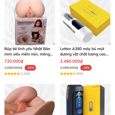
Búp bê tình yêu Nhật Bản
Letten A380 máy bú mút
mini siêu mềm mịn, mông
dương vật chất lượng cao
tròn quyến rũ
giá tốt
720.000₫
2.490.000₫
1.059.000₫
3.458.000₫
-32%
-28%
(1,638)
(998)