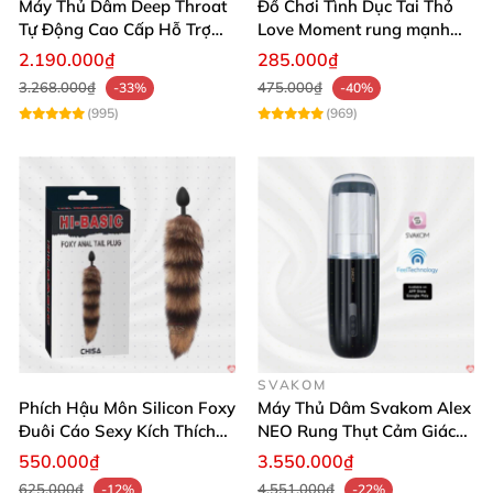
Máy Thủ Dâm Deep Throat
Đồ Chơi Tình Dục Tai Thỏ
Tự Động Cao Cấp Hỗ Trợ
Love Moment rung mạnh
Gắn Tường
mẽ êm ái
2.190.000₫
285.000₫
3.268.000₫
475.000₫
-33%
-40%
(995)
(969)
SVAKOM
Phích Hậu Môn Silicon Foxy
Máy Thủ Dâm Svakom Alex
Đuôi Cáo Sexy Kích Thích
NEO Rung Thụt Cảm Giác
Đỉnh Cao
Thật, App Điều Khiển
550.000₫
3.550.000₫
625.000₫
4.551.000₫
-12%
-22%