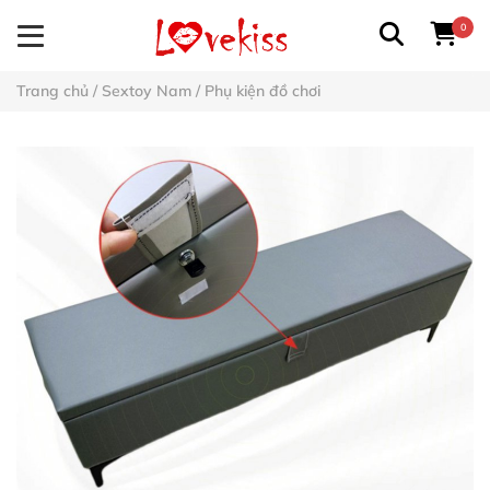
0
Trang chủ
/
Sextoy Nam
/
Phụ kiện đồ chơi