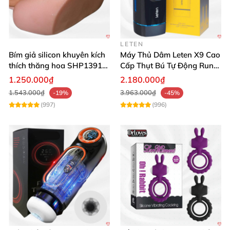
LETEN
Bím giả silicon khuyên kích
Máy Thủ Dâm Leten X9 Cao
thích thăng hoa SHP1391
Cấp Thụt Bú Tự Động Rung
ShopHanhPhuc
Rên
1.250.000₫
2.180.000₫
1.543.000₫
3.963.000₫
-19%
-45%
(997)
(996)