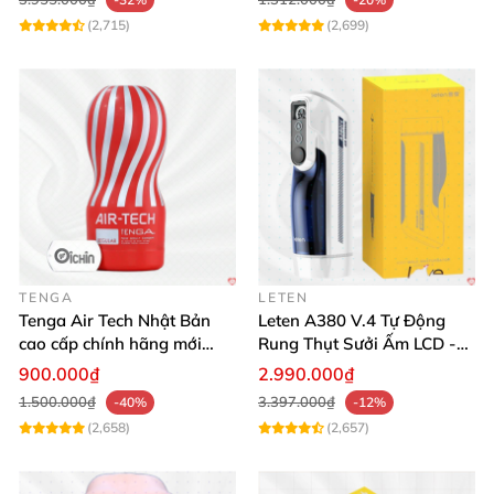
(2,715)
(2,699)
TENGA
LETEN
Tenga Air Tech Nhật Bản
Leten A380 V.4 Tự Động
cao cấp chính hãng mới
Rung Thụt Sưởi Ấm LCD -
seal giá tốt
Mua Ngay
900.000₫
2.990.000₫
1.500.000₫
3.397.000₫
-40%
-12%
(2,658)
(2,657)