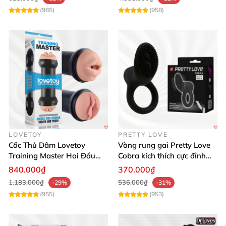
(965)
(958)
LOVETOY
PRETTY LOVE
Cốc Thủ Dâm Lovetoy
Vòng rung gai Pretty Love
Training Master Hai Đầu
Cobra kích thích cực đỉnh
Siêu Thật, Tăng Khoái Cảm
trải nghiệm
840.000₫
370.000₫
1.183.000₫
536.000₫
-29%
-31%
(955)
(953)