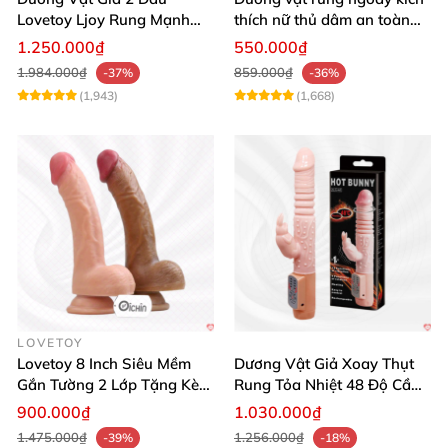
Lovetoy Ljoy Rung Mạnh
thích nữ thủ dâm an toàn
ĐKTX Hút Sâu
cao cấp
1.250.000₫
550.000₫
1.984.000₫
859.000₫
-37%
-36%
(1,943)
(1,668)
LOVETOY
Lovetoy 8 Inch Siêu Mềm
Dương Vật Giả Xoay Thụt
Gắn Tường 2 Lớp Tặng Kèm
Rung Tỏa Nhiệt 48 Độ Cầm
Dầu Massage
Tay Hot Bunny
900.000₫
1.030.000₫
1.475.000₫
1.256.000₫
-39%
-18%