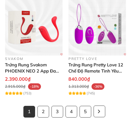
SVAKOM
PRETTY LOVE
Trứng Rung Svakom
Trứng Rung Pretty Love 12
PHOENIX NEO 2 App Đa
Chế Độ Remote Tình Yêu
Chức Năng Hấp Dẫn
Kích Thích
2.390.000₫
840.000₫
2.915.000₫
1.313.000₫
-18%
-36%
(753)
(745)
1
2
3
4
5