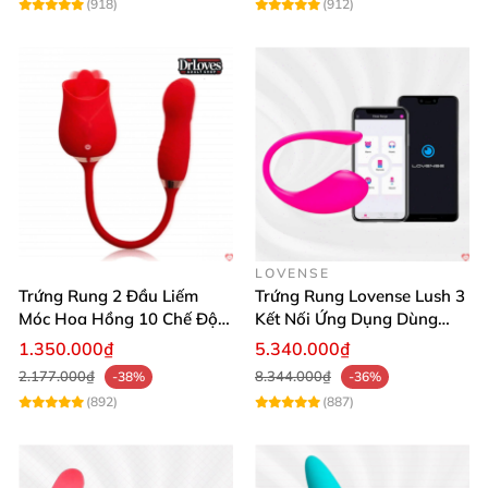
(918)
(912)
Tặng kèm gel bôi trơn 60ml giúp tăng sự mượt
mà, dễ chịu khi dùng
LOVENSE
Trứng Rung 2 Đầu Liếm
Trứng Rung Lovense Lush 3
Móc Hoa Hồng 10 Chế Độ
Kết Nối Ứng Dụng Dùng
Cao Cấp
Mọi Nơi
1.350.000₫
5.340.000₫
2.177.000₫
8.344.000₫
-38%
-36%
(892)
(887)