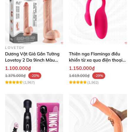
LOVETOY
Dương Vật Giả Gắn Tường
Thiên nga Flamingo điều
Lovetoy 2 Da 9inch Màu
khiển từ xa qua điện thoại
Flesh Hàng Chính Hãng
cực dễ dàng
1.100.000₫
1.150.000₫
1.375.000₫
1.619.000₫
-20%
-29%
(1,967)
(1,962)