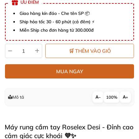
ƯU ĐIỂM
Giao hàng kín đáo - Che tên SP 📦
Ship hỏa tốc 30 - 60 phút (cả đêm) ⚡
Miễn Ship cho đơn hàng từ 300.000đ
🛒 THÊM VÀO GIỎ
MUA NGAY
Mô tả
−
100%
+
Máy rung cầm tay Roselex Desi - Đỉnh cao
cảm giác cực khoái 💜✨