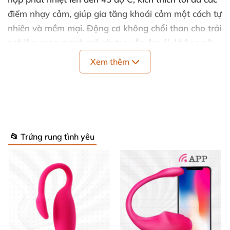
điểm nhạy cảm, giúp gia tăng khoái cảm một cách tự
nhiên và mềm mại. Động cơ không chổi than cho trải
nghiệm rung mạnh mẽ nhưng vẫn êm ái, không gây
tiếng ồn (dưới 50db) để bạn hoàn toàn riêng tư tận
Xem thêm
hưởng. Bạn có thể dễ dàng điều khiển với một nút
bấm đơn giản, phù hợp với cả người mới dùng.
Các điểm kích thích nổi bật mà Roselex Desi tập
trung gồm:
📂 Trứng rung tình yêu
🎯 Kích thích dái tai, nơi chứa nhiều dây thần kinh
nhạy cảm nhưng thường bị bỏ qua.
🎯 Tác động trực tiếp và tập trung lên điểm R,
giúp tạo cảm xúc sảng khoái sâu sắc.
🎯 Massage nhẹ nhàng vùng vai cổ, hỗ trợ thư