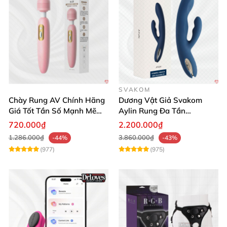
SVAKOM
Chày Rung AV Chính Hãng
Dương Vật Giả Svakom
Giá Tốt Tần Số Mạnh Mẽ
Aylin Rung Đa Tần
Siêu Bền
Massage Sung Sướng
720.000₫
2.200.000₫
1.286.000₫
3.860.000₫
-44%
-43%
(977)
(975)