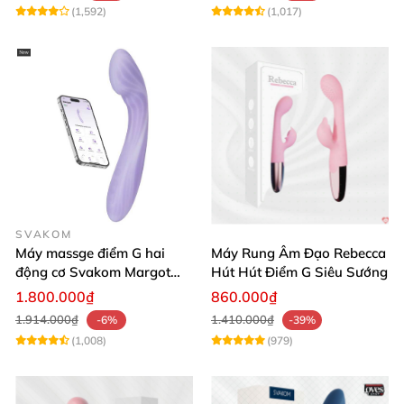
(1,592)
(1,017)
SVAKOM
Máy massge điểm G hai
Máy Rung Âm Đạo Rebecca
động cơ Svakom Margot
Hút Hút Điểm G Siêu Sướng
điều khiển qua app
1.800.000₫
860.000₫
1.914.000₫
1.410.000₫
-6%
-39%
(1,008)
(979)