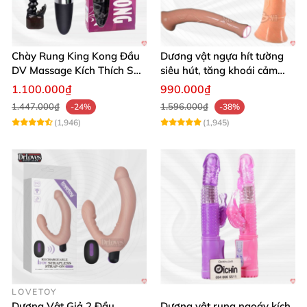
Chày Rung King Kong Đầu
Dương vật ngựa hít tường
DV Massage Kích Thích Sâu
siêu hút, tăng khoái cảm
Mạnh Mẽ
tận hưởng
1.100.000₫
990.000₫
1.447.000₫
1.596.000₫
-24%
-38%
(1,946)
(1,945)
LOVETOY
Dương Vật Giả 2 Đầu
Dương vật rung ngoáy kích