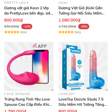
PRETTY LOVE
JIUAI
Dương vật giả Keon 2 lớp
Dương Vật Giả JIUAI Gắn
da PrettyLove bền đẹp, siêu
Tường Gai Nổi Siêu Mềm
mềm mại
Thoải Mái Mua Ngay
800.000₫
1.080.000₫
930.000₫
1.742.000₫
-14%
-38%
(968)
(968)
LOVE SPOUSE
LOVETOY
Trứng Rung Tình Yêu Love
LoveToy Dazzle Studs 7.5
Spouse Cao Cấp Điều Khiển
Siêu Mềm Hít Tường Tăng
App Đỉnh Cao
Khoái Cảm
1.790.000₫
800.000₫