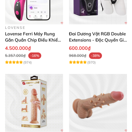
LOVENSE
Lovense Ferri Máy Rung
Đai Dương Vật RGB Double
Gắn Quần Chip Điều Khiển
Extensions - Độc Quyền Giá
App Tăng Hưng Phấn
Sốc
4.500.000₫
600.000₫
5.357.000₫
968.000₫
-16%
-38%
(974)
(970)