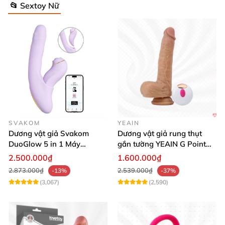
📂 Sextoy Nữ
SVAKOM
YEAIN
Dương vật giả Svakom
Dương vật giả rung thụt
DuoGlow 5 in 1 Máy
gắn tường YEAIN G Point
Massage Điểm G & Âm Vật
siêu thực điều khiển từ xa
2.500.000₫
1.600.000₫
Điều Khiển App
2.873.000₫
2.539.000₫
-13%
-37%
(3,067)
(2,590)