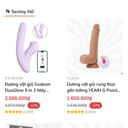
📂 Sextoy Nữ
SVAKOM
YEAIN
Dương vật giả Svakom
Dương vật giả rung thụt
DuoGlow 5 in 1 Máy
gắn tường YEAIN G Point
Massage Điểm G & Âm Vật
siêu thực điều khiển từ xa
2.500.000₫
1.600.000₫
Điều Khiển App
2.873.000₫
2.539.000₫
-13%
-37%
(3,067)
(2,590)