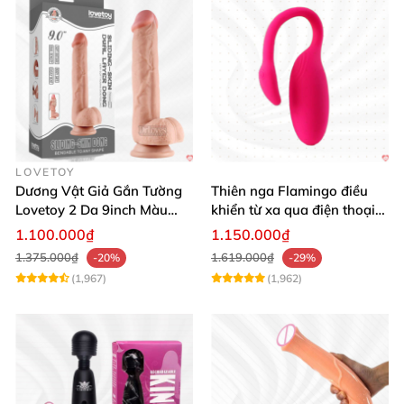
LOVETOY
Dương Vật Giả Gắn Tường
Thiên nga Flamingo điều
Lovetoy 2 Da 9inch Màu
khiển từ xa qua điện thoại
Flesh Hàng Chính Hãng
cực dễ dàng
1.100.000₫
1.150.000₫
1.375.000₫
1.619.000₫
-20%
-29%
(1,967)
(1,962)