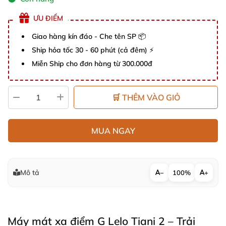
ƯU ĐIỂM
Giao hàng kín đáo - Che tên SP 📦
Ship hỏa tốc 30 - 60 phút (cả đêm) ⚡
Miễn Ship cho đơn hàng từ 300.000đ
🛒 THÊM VÀO GIỎ
MUA NGAY
Mô tả
−
100%
+
Máy mát xa điểm G Lelo Tiani 2 – Trải