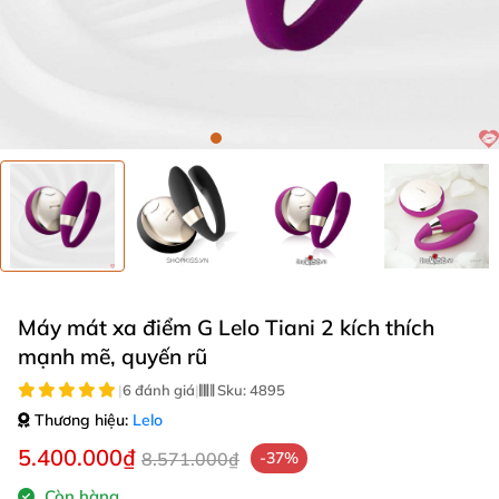
Máy mát xa điểm G Lelo Tiani 2 kích thích
mạnh mẽ, quyến rũ
|
6 đánh giá
|
Sku:
4895
Thương hiệu:
Lelo
5.400.000₫
8.571.000₫
-37%
Còn hàng