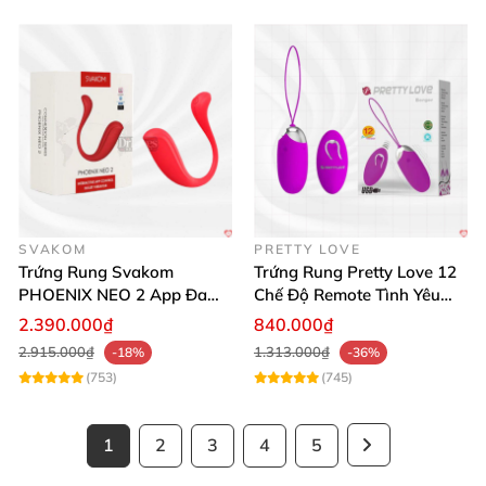
SVAKOM
PRETTY LOVE
Trứng Rung Svakom
Trứng Rung Pretty Love 12
PHOENIX NEO 2 App Đa
Chế Độ Remote Tình Yêu
Chức Năng Hấp Dẫn
Kích Thích
2.390.000₫
840.000₫
2.915.000₫
1.313.000₫
-18%
-36%
(753)
(745)
1
2
3
4
5