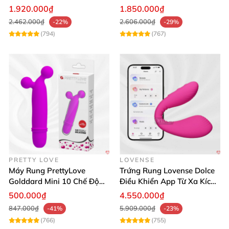
Mua Ngay
lợi
1.920.000₫
1.850.000₫
2.462.000₫
2.606.000₫
-22%
-29%
(794)
(767)
PRETTY LOVE
LOVENSE
Máy Rung PrettyLove
Trứng Rung Lovense Dolce
Golddard Mini 10 Chế Độ
Điều Khiển App Từ Xa Kích
Kích Thích Cực Sướng
Thích
500.000₫
4.550.000₫
847.000₫
5.909.000₫
-41%
-23%
(766)
(755)