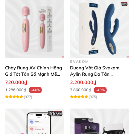
SVAKOM
Chày Rung AV Chính Hãng
Dương Vật Giả Svakom
Giá Tốt Tần Số Mạnh Mẽ
Aylin Rung Đa Tần
Siêu Bền
Massage Sung Sướng
720.000₫
2.200.000₫
1.286.000₫
3.860.000₫
-44%
-43%
(977)
(975)