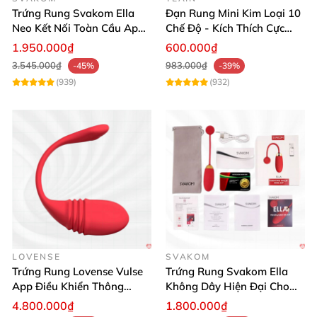
Chất liệu:
Silicon cao cấp (chống thấm nước)
Trứng Rung Svakom Ella
Đạn Rung Mini Kim Loại 10
Neo Kết Nối Toàn Cầu App
Chế Độ - Kích Thích Cực
Chiều dài cây rung: 8,4 cm
Tiện Lợi
Mạnh - Yeain
1.950.000₫
600.000₫
3.545.000₫
983.000₫
-45%
-39%
Chiều cao cây rung: 4,2 cm
(939)
(932)
Chiều rộng lớn nhất: 2,8 cm
Kích thước bộ điều khiển: 6,4cm x 6,4cm x 2,6cm
Chế độ rung: 8 chế độ đa dạng và mức điều chỉnh
linh hoạt
Xuất xứ: Thụy Điển
LOVENSE
SVAKOM
Hãng sản xuất: Lelo
Trứng Rung Lovense Vulse
Trứng Rung Svakom Ella
App Điều Khiển Thông
Không Dây Hiện Đại Cho
Minh, Kích Thích Mạnh
Nữ Thư Giãn Tinh Tế
4.800.000₫
1.800.000₫