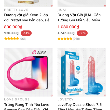
PRETTY LOVE
JIUAI
Dương vật giả Keon 2 lớp
Dương Vật Giả JIUAI Gắn
da PrettyLove bền đẹp, siêu
Tường Gai Nổi Siêu Mềm
mềm mại
Thoải Mái Mua Ngay
800.000₫
1.080.000₫
930.000₫
1.742.000₫
-14%
-38%
(968)
(968)
LOVE SPOUSE
LOVETOY
Trứng Rung Tình Yêu Love
LoveToy Dazzle Studs 7.5
Spouse Cao Cấp Điều Khiển
Siêu Mềm Hít Tường Tăng