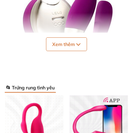
Xem thêm
📂 Trứng rung tình yêu
Máy mát xa điểm G Lelo Tiani 2 kích thích mạnh mẽ, quyến rũ
Thiết kế sang trọng, tiện lợi và chất liệu
siêu mềm mại 💎