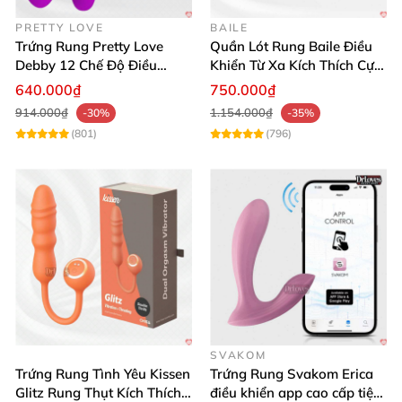
PRETTY LOVE
BAILE
Trứng Rung Pretty Love
Quần Lót Rung Baile Điều
Debby 12 Chế Độ Điều
Khiển Từ Xa Kích Thích Cực
Khiển Từ Xa Siêu Mượt
Mạnh
640.000₫
750.000₫
914.000₫
1.154.000₫
-30%
-35%
(801)
(796)
SVAKOM
Trứng Rung Tình Yêu Kissen
Trứng Rung Svakom Erica
Glitz Rung Thụt Kích Thích
điều khiển app cao cấp tiện