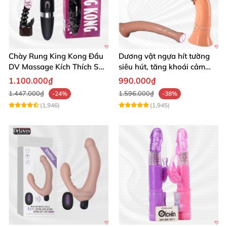
Chày Rung King Kong Đầu
Dương vật ngựa hít tường
DV Massage Kích Thích Sâu
siêu hút, tăng khoái cảm
Mạnh Mẽ
tận hưởng
1.100.000₫
990.000₫
1.447.000₫
1.596.000₫
-24%
-38%
(1,946)
(1,945)