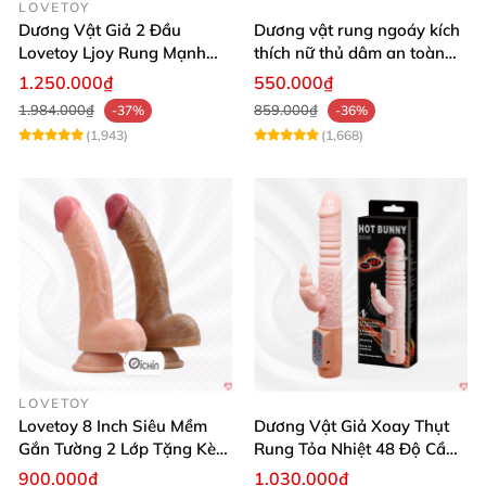
LOVETOY
Dương Vật Giả 2 Đầu
Dương vật rung ngoáy kích
Lovetoy Ljoy Rung Mạnh
thích nữ thủ dâm an toàn
ĐKTX Hút Sâu
cao cấp
1.250.000₫
550.000₫
1.984.000₫
859.000₫
-37%
-36%
(1,943)
(1,668)
LOVETOY
Lovetoy 8 Inch Siêu Mềm
Dương Vật Giả Xoay Thụt
Gắn Tường 2 Lớp Tặng Kèm
Rung Tỏa Nhiệt 48 Độ Cầm
Dầu Massage
Tay Hot Bunny
900.000₫
1.030.000₫