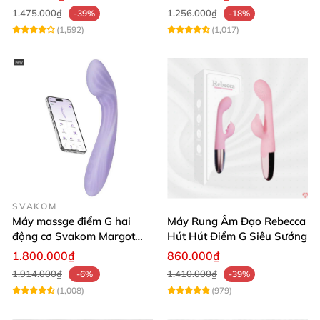
1.475.000₫
1.256.000₫
-39%
-18%
(1,592)
(1,017)
SVAKOM
Máy massge điểm G hai
Máy Rung Âm Đạo Rebecca
động cơ Svakom Margot
Hút Hút Điểm G Siêu Sướng
điều khiển qua app
1.800.000₫
860.000₫
1.914.000₫
1.410.000₫
-6%
-39%
(1,008)
(979)