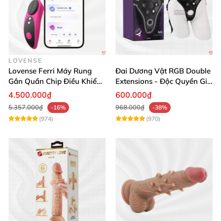
LOVENSE
Lovense Ferri Máy Rung
Đai Dương Vật RGB Double
Gắn Quần Chip Điều Khiển
Extensions - Độc Quyền Giá
App Tăng Hưng Phấn
Sốc
4.500.000₫
600.000₫
5.357.000₫
968.000₫
-16%
-38%
(974)
(970)