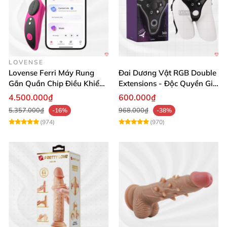
LOVENSE
Lovense Ferri Máy Rung
Đai Dương Vật RGB Double
Gắn Quần Chip Điều Khiển
Extensions - Độc Quyền Giá
App Tăng Hưng Phấn
Sốc
4.500.000₫
600.000₫
5.357.000₫
968.000₫
-16%
-38%
(974)
(970)