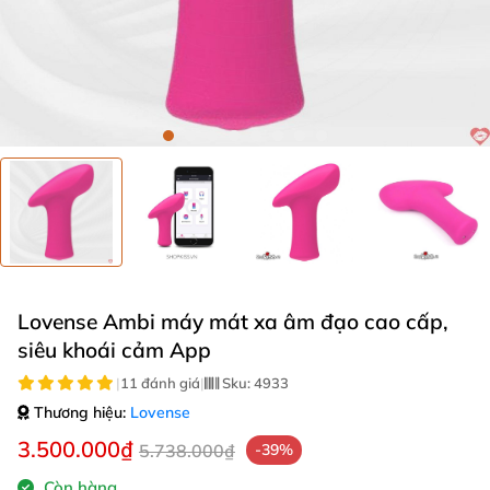
Lovense Ambi máy mát xa âm đạo cao cấp,
siêu khoái cảm App
|
11 đánh giá
|
Sku:
4933
Thương hiệu:
Lovense
3.500.000₫
5.738.000₫
-39%
Còn hàng