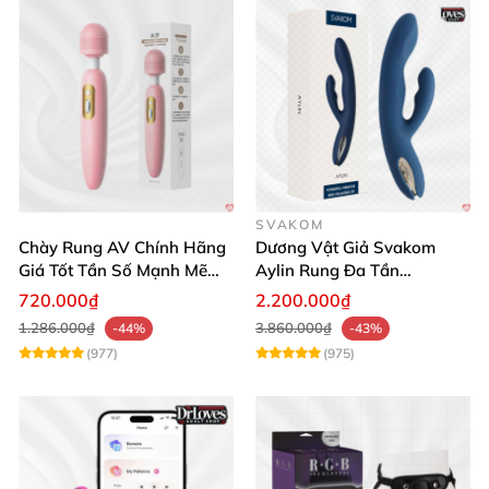
SVAKOM
Chày Rung AV Chính Hãng
Dương Vật Giả Svakom
Giá Tốt Tần Số Mạnh Mẽ
Aylin Rung Đa Tần
Siêu Bền
Massage Sung Sướng
720.000₫
2.200.000₫
1.286.000₫
3.860.000₫
-44%
-43%
(977)
(975)