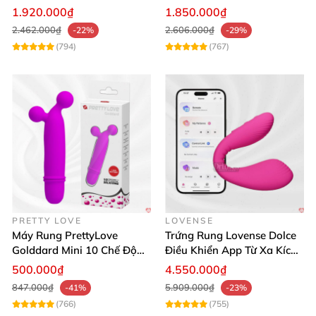
Mua Ngay
lợi
1.920.000₫
1.850.000₫
2.462.000₫
2.606.000₫
-22%
-29%
(794)
(767)
PRETTY LOVE
LOVENSE
Máy Rung PrettyLove
Trứng Rung Lovense Dolce
Golddard Mini 10 Chế Độ
Điều Khiển App Từ Xa Kích
Kích Thích Cực Sướng
Thích
500.000₫
4.550.000₫
847.000₫
5.909.000₫
-41%
-23%
(766)
(755)