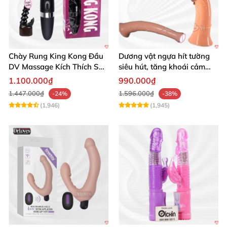
Chày Rung King Kong Đầu
Dương vật ngựa hít tường
DV Massage Kích Thích Sâu
siêu hút, tăng khoái cảm
Mạnh Mẽ
tận hưởng
1.100.000₫
990.000₫
1.447.000₫
1.596.000₫
-24%
-38%
(1,946)
(1,945)