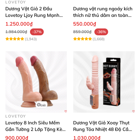
LOVETOY
Dương Vật Giả 2 Đầu
Dương vật rung ngoáy kích
Lovetoy Ljoy Rung Mạnh
thích nữ thủ dâm an toàn
ĐKTX Hút Sâu
cao cấp
1.250.000₫
550.000₫
1.984.000₫
859.000₫
-37%
-36%
(1,943)
(1,668)
LOVETOY
Lovetoy 8 Inch Siêu Mềm
Dương Vật Giả Xoay Thụt
Gắn Tường 2 Lớp Tặng Kèm
Rung Tỏa Nhiệt 48 Độ Cầm
Dầu Massage
Tay Hot Bunny
900.000₫
1.030.000₫