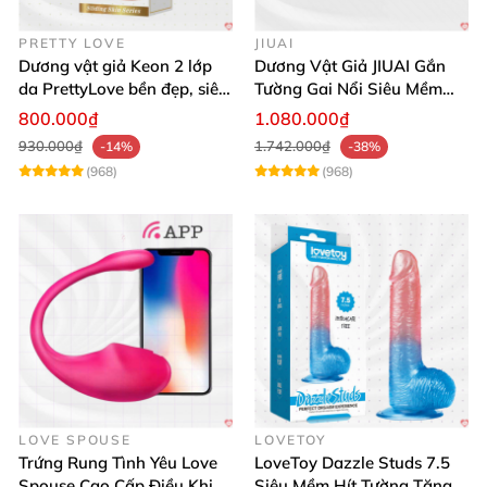
PRETTY LOVE
JIUAI
Dương vật giả Keon 2 lớp
Dương Vật Giả JIUAI Gắn
da PrettyLove bền đẹp, siêu
Tường Gai Nổi Siêu Mềm
mềm mại
Thoải Mái Mua Ngay
800.000₫
1.080.000₫
930.000₫
1.742.000₫
-14%
-38%
(968)
(968)
LOVE SPOUSE
LOVETOY
Trứng Rung Tình Yêu Love
LoveToy Dazzle Studs 7.5
Spouse Cao Cấp Điều Khiển
Siêu Mềm Hít Tường Tăng