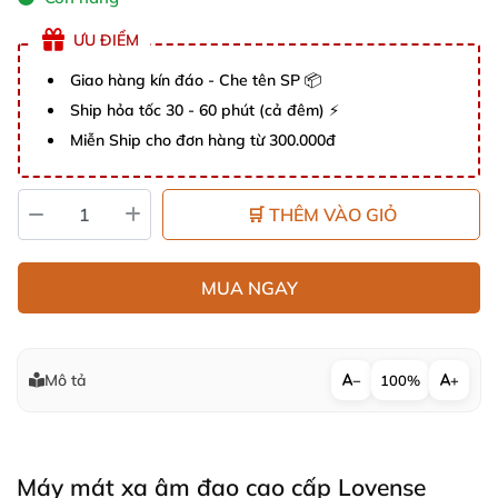
ƯU ĐIỂM
Giao hàng kín đáo - Che tên SP 📦
Ship hỏa tốc 30 - 60 phút (cả đêm) ⚡
Miễn Ship cho đơn hàng từ 300.000đ
🛒 THÊM VÀO GIỎ
MUA NGAY
Mô tả
−
100%
+
Máy mát xa âm đạo cao cấp Lovense