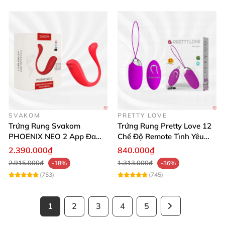
SVAKOM
PRETTY LOVE
Trứng Rung Svakom
Trứng Rung Pretty Love 12
PHOENIX NEO 2 App Đa
Chế Độ Remote Tình Yêu
Chức Năng Hấp Dẫn
Kích Thích
2.390.000₫
840.000₫
2.915.000₫
1.313.000₫
-18%
-36%
(753)
(745)
1
2
3
4
5