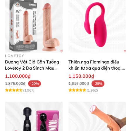
LOVETOY
Dương Vật Giả Gắn Tường
Thiên nga Flamingo điều
Lovetoy 2 Da 9inch Màu
khiển từ xa qua điện thoại
Flesh Hàng Chính Hãng
cực dễ dàng
1.100.000₫
1.150.000₫
1.375.000₫
1.619.000₫
-20%
-29%
(1,967)
(1,962)