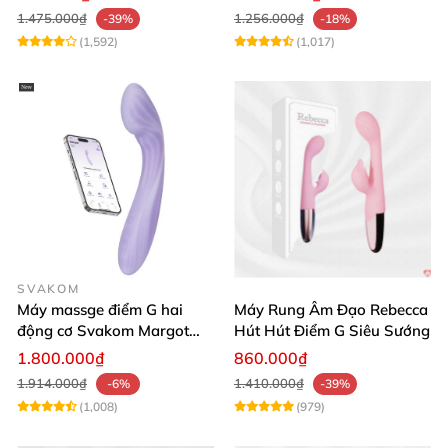
1.475.000₫
1.256.000₫
-39%
-18%
(1,592)
(1,017)
SVAKOM
Máy massge điểm G hai
Máy Rung Âm Đạo Rebecca
động cơ Svakom Margot
Hút Hút Điểm G Siêu Sướng
điều khiển qua app
1.800.000₫
860.000₫
1.914.000₫
1.410.000₫
-6%
-39%
(1,008)
(979)