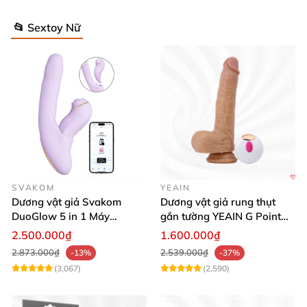
📂 Sextoy Nữ
SVAKOM
YEAIN
Dương vật giả Svakom
Dương vật giả rung thụt
DuoGlow 5 in 1 Máy
gắn tường YEAIN G Point
Massage Điểm G & Âm Vật
siêu thực điều khiển từ xa
2.500.000₫
1.600.000₫
Điều Khiển App
2.873.000₫
2.539.000₫
-13%
-37%
(3,067)
(2,590)