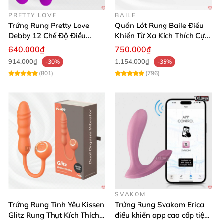
mái, đúng chuẩn hàng chuẩn Mỹ!"
PRETTY LOVE
BAILE
Trứng Rung Pretty Love
Quần Lót Rung Baile Điều
Debby 12 Chế Độ Điều
Khiển Từ Xa Kích Thích Cực
Khiển Từ Xa Siêu Mượt
Mạnh
640.000₫
750.000₫
914.000₫
1.154.000₫
-30%
-35%
(801)
(796)
Hãy trải nghiệm ngay máy mát xa âm đạo cao cấp
Lovense Ambi để khám phá sức mạnh từ khoái cảm
thật sự! Đừng chần chừ,
mua hàng ngay hôm nay
để
tận hưởng sự khác biệt và nâng tầm cuộc sống tình
dục của bạn.
SVAKOM
Trứng Rung Tình Yêu Kissen
Trứng Rung Svakom Erica
Glitz Rung Thụt Kích Thích
điều khiển app cao cấp tiện