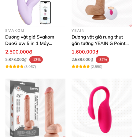
SVAKOM
YEAIN
Dương vật giả Svakom
Dương vật giả rung thụt
DuoGlow 5 in 1 Máy
gắn tường YEAIN G Point
Massage Điểm G & Âm Vật
siêu thực điều khiển từ xa
2.500.000₫
1.600.000₫
Điều Khiển App
2.873.000₫
2.539.000₫
-13%
-37%
(3,067)
(2,590)