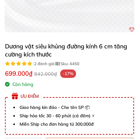
Dương vật siêu khủng đường kính 6 cm tăng
cường kích thước
|
2 đánh giá
|
Sku:
4450
699.000₫
842.000₫
-17%
Còn hàng
ƯU ĐIỂM
Giao hàng kín đáo - Che tên SP 📦
Ship hỏa tốc 30 - 60 phút (cả đêm) ⚡
Miễn Ship cho đơn hàng từ 300.000đ