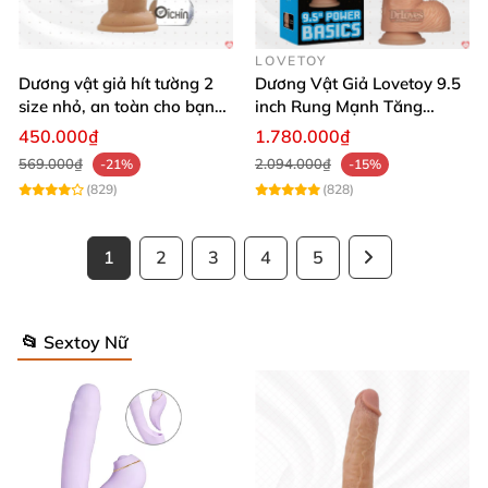
LOVETOY
Dương vật giả hít tường 2
Dương Vật Giả Lovetoy 9.5
size nhỏ, an toàn cho bạn
inch Rung Mạnh Tăng
nữ mới dùng
Khoái Cảm
450.000₫
1.780.000₫
569.000₫
2.094.000₫
-21%
-15%
(829)
(828)
1
2
3
4
5
📂 Sextoy Nữ