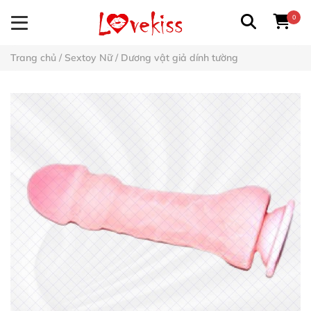
0
Trang chủ
/
Sextoy Nữ
/
Dương vật giả dính tường