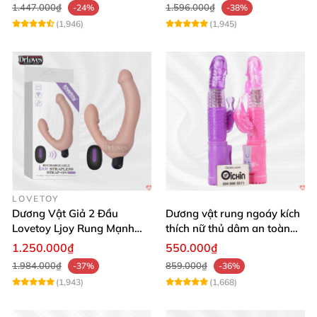
1.447.000₫
1.596.000₫
-24%
-38%
(1,946)
(1,945)
LOVETOY
Dương Vật Giả 2 Đầu
Dương vật rung ngoáy kích
Lovetoy Ljoy Rung Mạnh
thích nữ thủ dâm an toàn
ĐKTX Hút Sâu
cao cấp
1.250.000₫
550.000₫
1.984.000₫
859.000₫
-37%
-36%
(1,943)
(1,668)