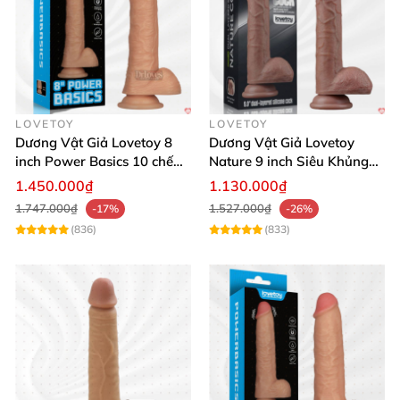
LOVETOY
LOVETOY
Dương Vật Giả Lovetoy 8
Dương Vật Giả Lovetoy
inch Power Basics 10 chế
Nature 9 inch Siêu Khủng
độ Mạnh Mẽ
Hít Tường Giá Tốt
1.450.000₫
1.130.000₫
1.747.000₫
1.527.000₫
-17%
-26%
(836)
(833)