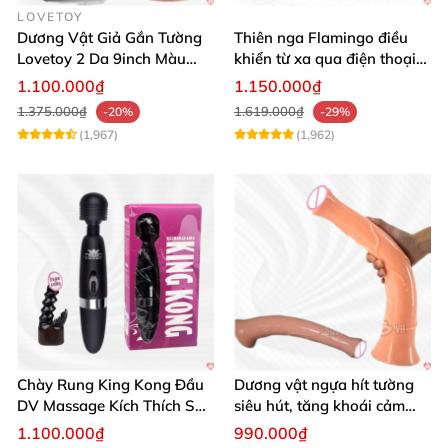
LOVETOY
Dương Vật Giả Gắn Tường
Thiên nga Flamingo điều
Lovetoy 2 Da 9inch Màu
khiển từ xa qua điện thoại
Flesh Hàng Chính Hãng
cực dễ dàng
1.100.000₫
1.150.000₫
1.375.000₫
1.619.000₫
-20%
-29%
(1,967)
(1,962)
Chày Rung King Kong Đầu
Dương vật ngựa hít tường
DV Massage Kích Thích Sâu
siêu hút, tăng khoái cảm
Mạnh Mẽ
tận hưởng
1.100.000₫
990.000₫