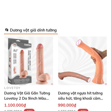
📂 Dương vật giả dính tường
Dương vật siêu khủng đường kính 6 cm tăng cường kích thước
Thông số kỹ thuật chi tiết 📝
Thể loại: Dương vật giả, dương vật siêu khủng,
sextoy cho nữ
LOVETOY
Dương Vật Giả Gắn Tường
Dương vật ngựa hít tường
Chiều dài tổng thể: 24.2 cm
Lovetoy 2 Da 9inch Màu
siêu hút, tăng khoái cảm
Flesh Hàng Chính Hãng
tận hưởng
1.100.000₫
990.000₫
Kích thước: 60 mm x 48 mm x 75 mm