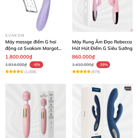
SVAKOM
Máy massge điểm G hai
Máy Rung Âm Đạo Rebecca
động cơ Svakom Margot
Hút Hút Điểm G Siêu Sướng
điều khiển qua app
1.800.000₫
860.000₫
1.914.000₫
1.410.000₫
-6%
-39%
(1,008)
(979)