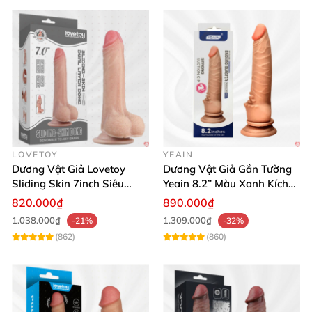
LOVETOY
YEAIN
Dương Vật Giả Lovetoy
Dương Vật Giả Gắn Tường
Sliding Skin 7inch Siêu
Yeain 8.2” Màu Xanh Kích
Mềm Hít Tường Cao Cấp
Thích Mạnh Mẽ
820.000₫
890.000₫
1.038.000₫
1.309.000₫
-21%
-32%
(862)
(860)