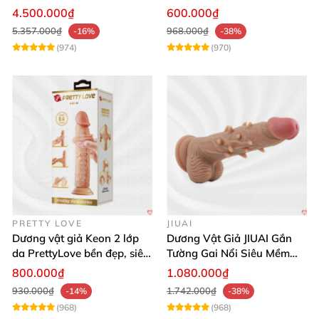
App Tăng Hưng Phấn
Sốc
4.500.000₫
600.000₫
5.357.000₫
968.000₫
-16%
-38%
(974)
(970)
PRETTY LOVE
JIUAI
Dương vật giả Keon 2 lớp
Dương Vật Giả JIUAI Gắn
da PrettyLove bền đẹp, siêu
Tường Gai Nổi Siêu Mềm
mềm mại
Thoải Mái Mua Ngay
800.000₫
1.080.000₫
930.000₫
1.742.000₫
-14%
-38%
(968)
(968)