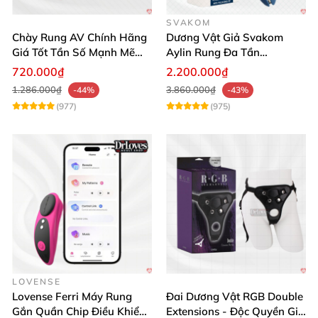
SVAKOM
Chày Rung AV Chính Hãng
Dương Vật Giả Svakom
Giá Tốt Tần Số Mạnh Mẽ
Aylin Rung Đa Tần
Siêu Bền
Massage Sung Sướng
720.000₫
2.200.000₫
1.286.000₫
3.860.000₫
-44%
-43%
(977)
(975)
LOVENSE
Lovense Ferri Máy Rung
Đai Dương Vật RGB Double
Gắn Quần Chip Điều Khiển
Extensions - Độc Quyền Giá