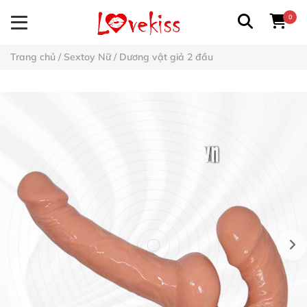
0
Trang chủ
/
Sextoy Nữ
/
Dương vật giả 2 đầu