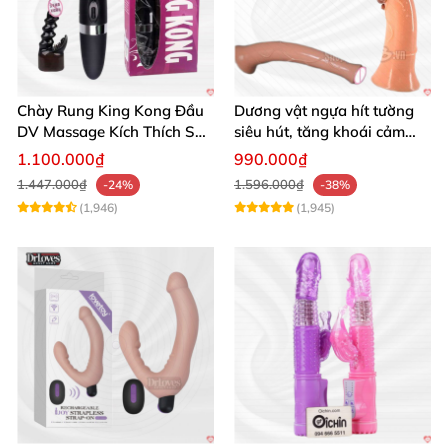
Chày Rung King Kong Đầu
Dương vật ngựa hít tường
DV Massage Kích Thích Sâu
siêu hút, tăng khoái cảm
Mạnh Mẽ
tận hưởng
1.100.000₫
990.000₫
1.447.000₫
1.596.000₫
-24%
-38%
(1,946)
(1,945)