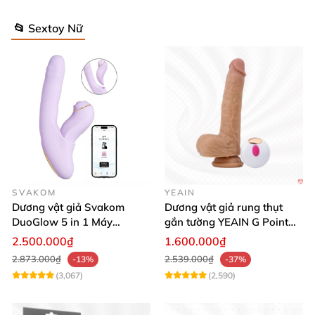
📂 Sextoy Nữ
SVAKOM
YEAIN
Dương vật giả Svakom
Dương vật giả rung thụt
DuoGlow 5 in 1 Máy
gắn tường YEAIN G Point
Massage Điểm G & Âm Vật
siêu thực điều khiển từ xa
2.500.000₫
1.600.000₫
Điều Khiển App
2.873.000₫
2.539.000₫
-13%
-37%
(3,067)
(2,590)