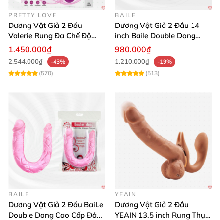
PRETTY LOVE
BAILE
Dương Vật Giả 2 Đầu
Dương Vật Giả 2 Đầu 14
Valerie Rung Đa Chế Độ
inch Baile Double Dong
Kích Thích Les
Siêu Mềm Hàng Chính
1.450.000₫
980.000₫
Hãng
2.544.000₫
1.210.000₫
-43%
-19%
(570)
(513)
BAILE
YEAIN
Dương Vật Giả 2 Đầu BaiLe
Dương Vật Giả 2 Đầu
Double Dong Cao Cấp Đảm
YEAIN 13.5 inch Rung Thụt