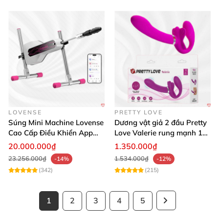
LOVENSE
PRETTY LOVE
Súng Mini Machine Lovense
Dương vật giả 2 đầu Pretty
Cao Cấp Điều Khiển App
Love Valerie rung mạnh 12
Siêu Phê
chế độ thăng hoa
20.000.000₫
1.350.000₫
23.256.000₫
1.534.000₫
-14%
-12%
(342)
(215)
1
2
3
4
5