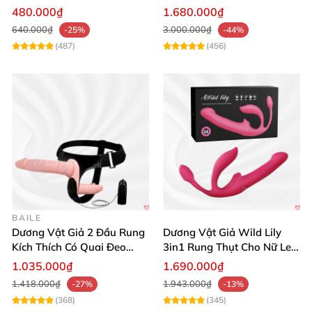
Bảo Độ Bền
Siêu Thú Vị Sướng
480.000₫
1.680.000₫
640.000₫
3.000.000₫
-25%
-44%
(487)
(456)
BAILE
Dương Vật Giả 2 Đầu Rung
Dương Vật Giả Wild Lily
Kích Thích Có Quai Đeo
3in1 Rung Thụt Cho Nữ Les
Baile Trap-On
Kích Thích
1.035.000₫
1.690.000₫
1.418.000₫
1.943.000₫
-27%
-13%
(368)
(345)