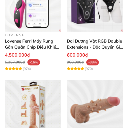
LOVENSE
Lovense Ferri Máy Rung
Đai Dương Vật RGB Double
Gắn Quần Chip Điều Khiển
Extensions - Độc Quyền Giá
App Tăng Hưng Phấn
Sốc
4.500.000₫
600.000₫
5.357.000₫
968.000₫
-16%
-38%
(974)
(970)