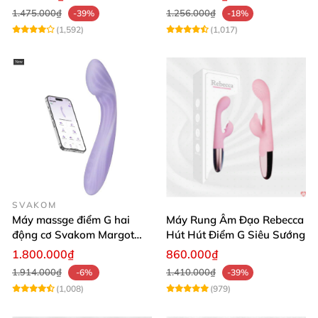
1.475.000₫
1.256.000₫
-39%
-18%
(1,592)
(1,017)
SVAKOM
Máy massge điểm G hai
Máy Rung Âm Đạo Rebecca
động cơ Svakom Margot
Hút Hút Điểm G Siêu Sướng
điều khiển qua app
1.800.000₫
860.000₫
1.914.000₫
1.410.000₫
-6%
-39%
(1,008)
(979)