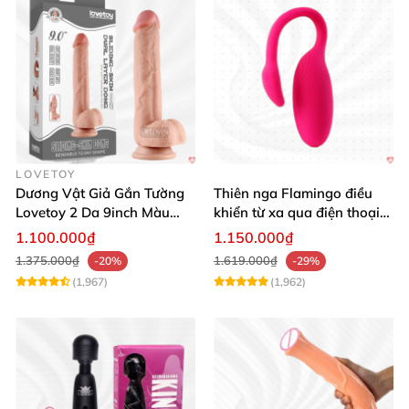
LOVETOY
Dương Vật Giả Gắn Tường
Thiên nga Flamingo điều
Lovetoy 2 Da 9inch Màu
khiển từ xa qua điện thoại
Flesh Hàng Chính Hãng
cực dễ dàng
1.100.000₫
1.150.000₫
1.375.000₫
1.619.000₫
-20%
-29%
(1,967)
(1,962)