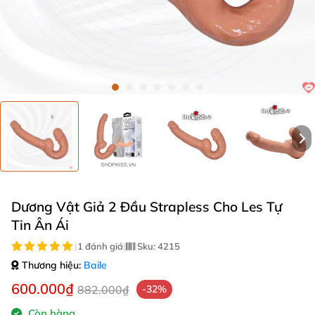
Dương Vật Giả 2 Đầu Strapless Cho Les Tự
Tin Ân Ái
|
1 đánh giá
|
Sku:
4215
Thương hiệu:
Baile
600.000₫
882.000₫
-32%
Còn hàng