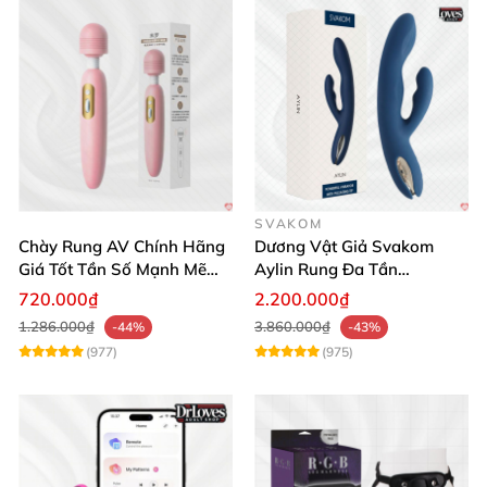
SVAKOM
Chày Rung AV Chính Hãng
Dương Vật Giả Svakom
Giá Tốt Tần Số Mạnh Mẽ
Aylin Rung Đa Tần
Siêu Bền
Massage Sung Sướng
720.000₫
2.200.000₫
1.286.000₫
3.860.000₫
-44%
-43%
(977)
(975)