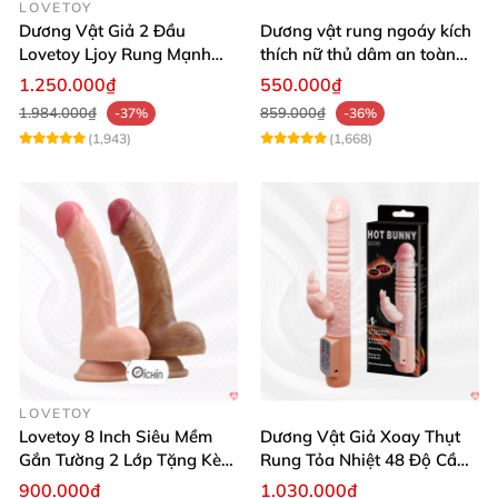
LOVETOY
Dương Vật Giả 2 Đầu
Dương vật rung ngoáy kích
Lovetoy Ljoy Rung Mạnh
thích nữ thủ dâm an toàn
ĐKTX Hút Sâu
cao cấp
1.250.000₫
550.000₫
1.984.000₫
859.000₫
-37%
-36%
(1,943)
(1,668)
LOVETOY
Lovetoy 8 Inch Siêu Mềm
Dương Vật Giả Xoay Thụt
Gắn Tường 2 Lớp Tặng Kèm
Rung Tỏa Nhiệt 48 Độ Cầm
Dầu Massage
Tay Hot Bunny
900.000₫
1.030.000₫