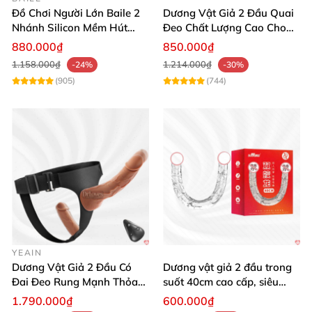
Đồ Chơi Người Lớn Baile 2
Dương Vật Giả 2 Đầu Quai
Chất liệu: TPR mềm dẻo, cao cấp, an toàn cho da
Nhánh Silicon Mềm Hút
Đeo Chất Lượng Cao Cho
Tường Cao Cấp
Phái Nữ
880.000₫
850.000₫
Kích thước:
1.158.000₫
1.214.000₫
-24%
-30%
(905)
(744)
Đầu thẳng: 151mm x 36mm
Đầu cong: 80mm x 42mm
Chống thấm nước: Có, dễ dàng vệ sinh sau khi sử
dụng
Rung: Không có rung, tập trung tối đa vào cảm
giác tự nhiên
YEAIN
Thương hiệu: Baile, uy tín đến từ Hồng Kong
Dương Vật Giả 2 Đầu Có
Dương vật giả 2 đầu trong
Đai Đeo Rung Mạnh Thỏa
suốt 40cm cao cấp, siêu
Mãn Tối Đa
thực
1.790.000₫
600.000₫