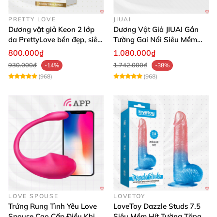
PRETTY LOVE
JIUAI
Dương vật giả Keon 2 lớp
Dương Vật Giả JIUAI Gắn
da PrettyLove bền đẹp, siêu
Tường Gai Nổi Siêu Mềm
mềm mại
Thoải Mái Mua Ngay
800.000₫
1.080.000₫
930.000₫
1.742.000₫
-14%
-38%
(968)
(968)
LOVE SPOUSE
LOVETOY
Trứng Rung Tình Yêu Love
LoveToy Dazzle Studs 7.5
Spouse Cao Cấp Điều Khiển
Siêu Mềm Hít Tường Tăng