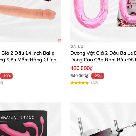
ơng vật giả 2 đầu siêu rung Lovense Lapis. Hãy trải ng
 hành của mình! 🛒 Mua ngay để nhận quà hấp dẫn và tư v
BAILE
Giả 2 Đầu 14 inch Baile
Dương Vật Giả 2 Đầu BaiLe 
ng Siêu Mềm Hàng Chính
Dong Cao Cấp Đảm Bảo Độ 
480.000₫
640.000₫
-19%
-25%
3)
(487)