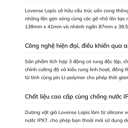
Lovense Lapis sở hữu cấu trúc uốn cong thôn
những lằn gợn sóng cùng các gờ nhô lên tạo 
138mm x 41mm và nhánh ngắn 87mm x 38.5mm t
Công nghệ hiện đại, điều khiển qua ap
Sản phẩm tích hợp 3 động cơ rung độc lập, ch
chỉnh cường độ và kiểu rung linh hoạt, đồng
từ tính cùng pin Li-polymer cho phép thời gian
Chất liệu cao cấp cùng chống nước I
Dương vật giả Lovense Lapis làm từ silicone
nước IPX7, cho phép bạn thoải mái sử dụng dư