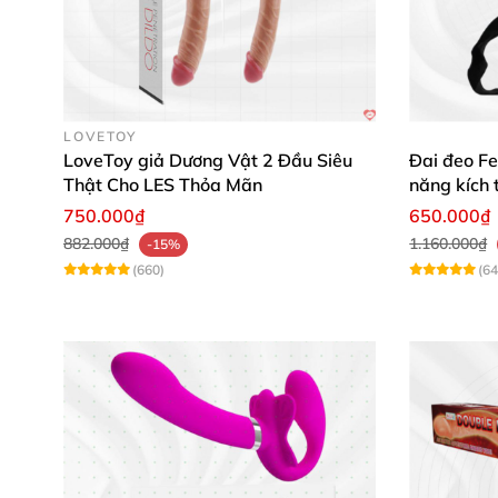
🌟
Trần Minh Anh:
“Chất liệu mềm mại, an toàn
nhau thêm phần thăng hoa.”
🌟
Lê Hương Giang:
“Động cơ mạnh mẽ, rung cự
LOVETOY
lòng!”
LoveToy giả Dương Vật 2 Đầu Siêu
Đai đeo Fe
Thật Cho LES Thỏa Mãn
năng kích 
750.000₫
650.000₫
882.000₫
1.160.000₫
-15%
(660)
(64