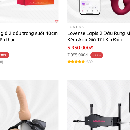
LOVENSE
giả 2 đầu trong suốt 40cm
Lovense Lapis 2 Đầu Rung 
iêu thực
Kèm App Giá Tốt Kín Đáo
Dương vật giả 2 đầu Lovense Lapis mạnh mẽ rung kích thích sâu
5.350.000₫
7.985.000₫
-38%
-33%
8)
(689)
Dương vật giả 2 đầu Lovense Lapis mạnh mẽ rung kích thích sâu
n, dễ sử dụng, mang lại cảm giác tự nhiên và cực kỳ kích t