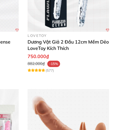
h theo sở thích, giúp những giây phút bên
h rất chắc chắn. Mình và bạn gái đều rất hài
LOVETOY
vense
Dương Vật Giả 2 Đầu 12cm Mềm Dẻo
LoveToy Kích Thích
750.000₫
882.000₫
-15%
(577)