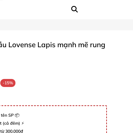
đầu Lovense Lapis mạnh mẽ rung
-15%
 tên SP 📦
út (cả đêm) ⚡
 từ 300.000đ