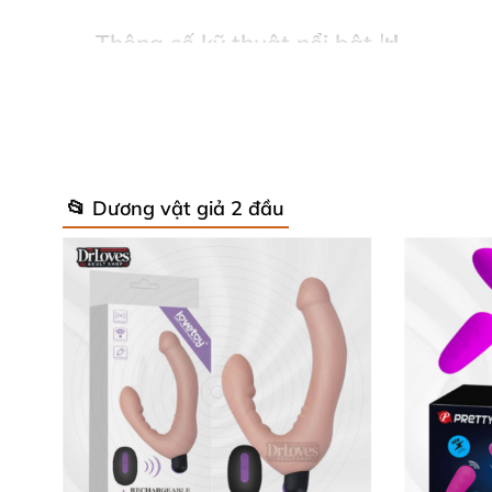
Thông số kỹ thuật nổi bật 📊
Kích thước: Nhánh dài 138mm x 41mm, 
Trọng lượng: 315g
📂 Dương vật giả 2 đầu
Động cơ: 3 động cơ rung độc lập, đa chế 
Pin sạc: Li-polymer, thời gian sạc 105 phú
Chống nước chuẩn IPX7
Xuất xứ: USA
Kết nối: Ứng dụng điều khiển đa chức năng