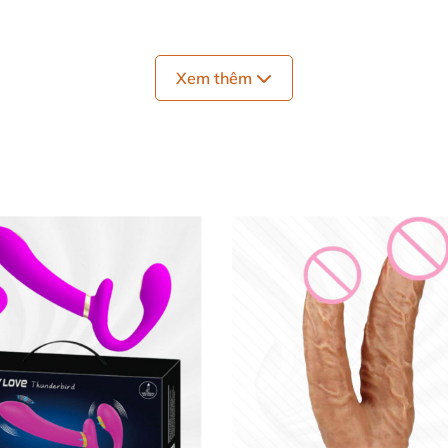
Xem thêm
nhánh ngắn 87mm x 38.5mm, tổng 230mm x 120mm
độ không giới hạn
t, sử dụng 156 phút
 trên điện thoại