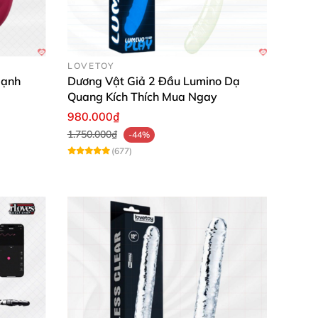
LOVETOY
Mạnh
Dương Vật Giả 2 Đầu Lumino Dạ
Quang Kích Thích Mua Ngay
980.000₫
1.750.000₫
-44%
(677)
hích. Điều khiển qua app rất tiện lợi khi