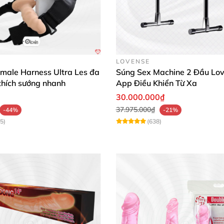
, dễ vệ sinh. Các chế độ rung đa dạng, dễ dàng tùy chỉn
c sướng mà vẫn êm ái, thiết kế uốn cong giúp giữ cố địn
LOVENSE
male Harness Ultra Les đa
Súng Sex Machine 2 Đầu Lo
thích sướng nhanh
App Điều Khiển Từ Xa
30.000.000₫
Dương vật giả 2 đầu Lovense Lapis mạnh mẽ rung kích thích sâu
37.975.000₫
-44%
-21%
5)
(638)
Dương vật giả 2 đầu Lovense Lapis mạnh mẽ rung kích thích sâu
Dương vật giả 2 đầu Lovense Lapis mạnh mẽ rung kích thích sâu