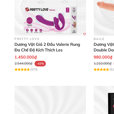
Đừng bỏ lỡ cơ hội nâng tầm khoái cảm với dư
giây tình yêu nồng cháy cùng người bạn đồng
PRETTY LOVE
BAILE
Dương Vật Giả 2 Đầu Valerie Rung
Dương Vật 
Đa Chế Độ Kích Thích Les
Double Do
Hãng
1.450.000₫
980.000₫
2.544.000₫
1.210.000₫
-43%
(570)
(51