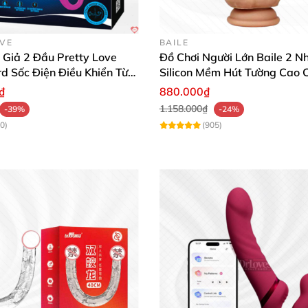
OVE
BAILE
 Giả 2 Đầu Pretty Love
Đồ Chơi Người Lớn Baile 2 N
d Sốc Điện Điều Khiển Từ
Silicon Mềm Hút Tường Cao 
₫
880.000₫
1.158.000₫
-39%
-24%
0)
(905)