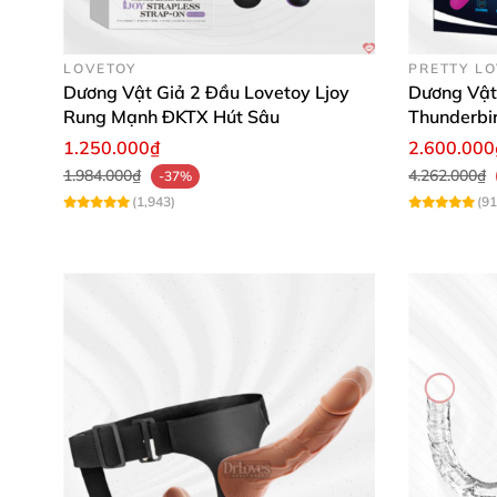
LOVETOY
PRETTY L
Dương Vật Giả 2 Đầu Lovetoy Ljoy
Dương Vật
Rung Mạnh ĐKTX Hút Sâu
Thunderbir
Xa
1.250.000₫
2.600.000
1.984.000₫
4.262.000₫
-37%
(1,943)
(91