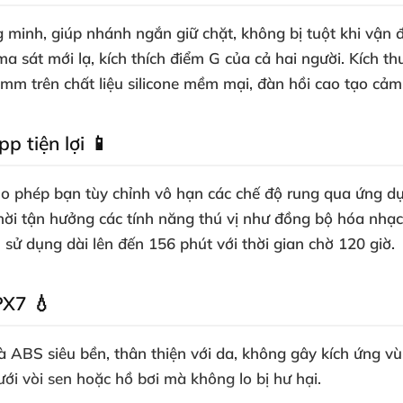
g minh, giúp nhánh ngắn giữ chặt, không bị tuột khi vận
ma sát mới lạ, kích thích điểm G của cả hai người. Kích
rên chất liệu silicone mềm mại, đàn hồi cao tạo cảm gi
p tiện lợi 📱
o phép bạn tùy chỉnh vô hạn các chế độ rung qua ứng dụn
 thời tận hưởng các tính năng thú vị như đồng bộ hóa nh
 sử dụng dài lên đến 156 phút với thời gian chờ 120 giờ.
PX7 💧
 và ABS siêu bền, thân thiện với da, không gây kích ứng
ới vòi sen hoặc hồ bơi mà không lo bị hư hại.