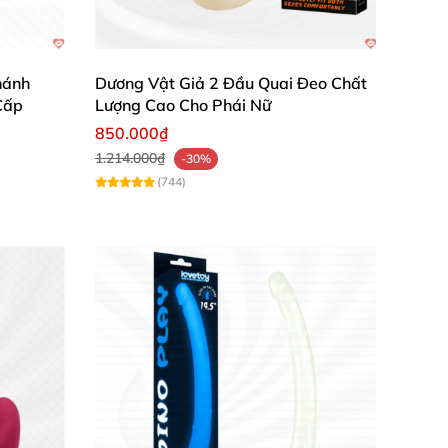
hánh
Dương Vật Giả 2 Đầu Quai Đeo Chất
Cấp
Lượng Cao Cho Phái Nữ
850.000₫
1.214.000₫
-30%
(744)