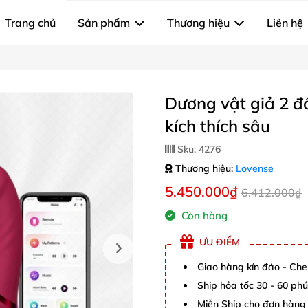
Trang chủ
Sản phẩm
Thương hiệu
Liên hệ
Dương vật giả 2 
kích thích sâu
Sku:
4276
Thương hiệu:
Lovense
5.450.000₫
6.412.000₫
Còn hàng
ƯU ĐIỂM
Giao hàng kín đáo - Che
Ship hỏa tốc 30 - 60 ph
Miễn Ship cho đơn hàng