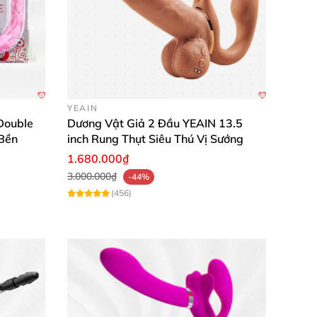
hiệm ngay hôm nay để tận hưởng những phút
ấn tận tình từ chúng tôi!
YEAIN
Double
Dương Vật Giả 2 Đầu YEAIN 13.5
Bền
inch Rung Thụt Siêu Thú Vị Sướng
1.680.000₫
3.000.000₫
-44%
(456)