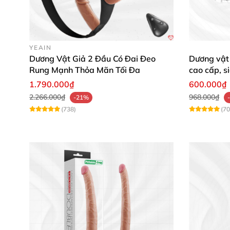
YEAIN
Dương Vật Giả 2 Đầu Có Đai Đeo
Dương vật 
Rung Mạnh Thỏa Mãn Tối Đa
cao cấp, s
1.790.000₫
600.000₫
2.266.000₫
968.000₫
-21%
(738)
(70
Trải nghiệm khách hàng ✨
🌟
Nguyễn Thảo Vy:
“Sản phẩm thiết kế vừa vặ
dùng cùng bạn tình.”