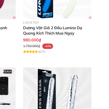
LOVETOY
Mạnh
Dương Vật Giả 2 Đầu Lumino Dạ
Quang Kích Thích Mua Ngay
980.000₫
1.750.000₫
-44%
(677)