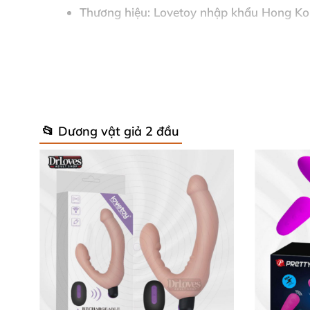
Thương hiệu
: Lovetoy nhập khẩu Hong Kon
Số lần sử dụng
: Hàng trăm lần, bền bỉ the
Với thiết kế 2 đầu hình dạng dương vật giả n
Mỗi chi tiết đều được tối ưu để mang lại khoá
📂 Dương vật giả 2 đầu