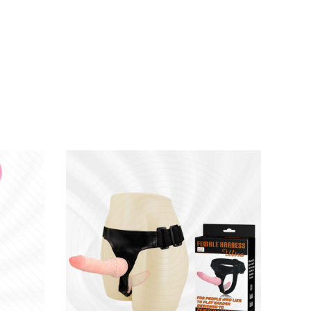
 dâm, cặp đôi nam-nữ hay cộng đồng LGBTQ+.