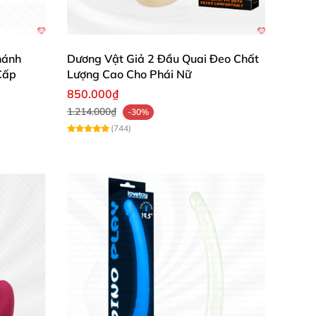
hánh
Dương Vật Giả 2 Đầu Quai Đeo Chất
Cấp
Lượng Cao Cho Phái Nữ
850.000₫
1.214.000₫
-30%
(744)