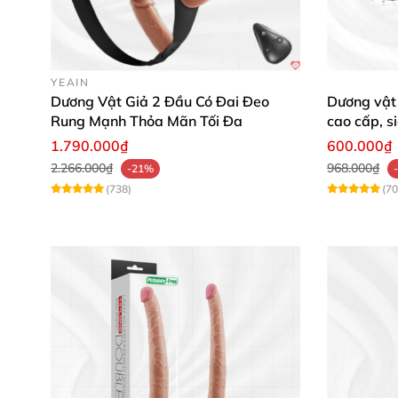
YEAIN
Dương Vật Giả 2 Đầu Có Đai Đeo
Dương vật 
Rung Mạnh Thỏa Mãn Tối Đa
cao cấp, s
1.790.000₫
600.000₫
2.266.000₫
968.000₫
-21%
(738)
(70