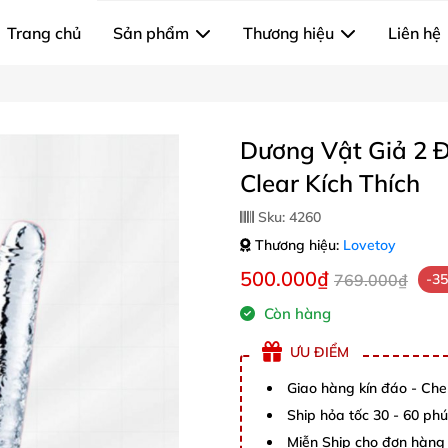
Trang chủ
Sản phẩm
Thương hiệu
Liên hệ
Dương Vật Giả 2 Đ
Clear Kích Thích
Sku:
4260
Thương hiệu:
Lovetoy
500.000₫
769.000₫
-3
Còn hàng
ƯU ĐIỂM
Giao hàng kín đáo - Che
Ship hỏa tốc 30 - 60 ph
Miễn Ship cho đơn hàng