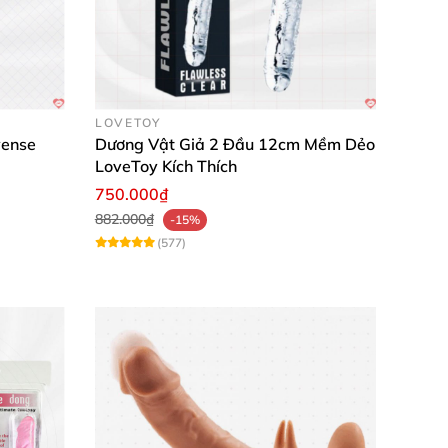
LOVETOY
vense
Dương Vật Giả 2 Đầu 12cm Mềm Dẻo
LoveToy Kích Thích
 sản phẩm sạch sẽ bằng nước ấm và xà phòng
750.000₫
882.000₫
-15%
(577)
c mềm mại sẽ khiến bạn "tan chảy"! 🌊
i lạc chung. 👫
quản nơi thoáng mát. 💦