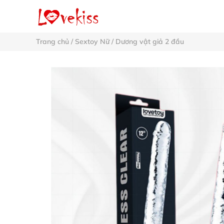
Trang chủ
/
Sextoy Nữ
/
Dương vật giả 2 đầu