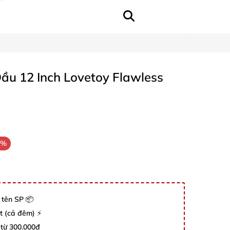
ầu 12 Inch Lovetoy Flawless
5%
 tên SP 📦
út (cả đêm) ⚡
 từ 300.000đ