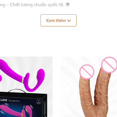
g – Chất lượng chuẩn quốc tế. 🌍
o thời gian. ⏳
Xem thêm
hư thật, sản phẩm giải tỏa sinh lý hiệu quả cho nữ thủ
i cảm đỉnh cao! 😍