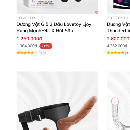
LOVETOY
PRETTY L
Dương Vật Giả 2 Đầu Lovetoy Ljoy
Dương Vật
Rung Mạnh ĐKTX Hút Sâu
Thunderbir
Xa
1.250.000₫
2.600.000
1.984.000₫
4.262.000₫
-37%
(1,943)
(91