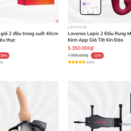
Dương Vật Giả 2 Đầu 12 Inch Lovetoy Flawless Clear Kích Thích
LOVENSE
giả 2 đầu trong suốt 40cm
Lovense Lapis 2 Đầu Rung 
iêu thực
Kèm App Giá Tốt Kín Đáo
Dương Vật Giả 2 Đầu 12 Inch Lovetoy Flawless Clear Kích Thích
5.350.000₫
7.985.000₫
-38%
-33%
8)
(689)
Dương Vật Giả 2 Đầu 12 Inch Lovetoy Flawless Clear Kích Thích
Dương Vật Giả 2 Đầu 12 Inch Lovetoy Flawless Clear Kích Thích