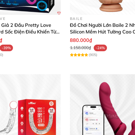
OVE
BAILE
 Giả 2 Đầu Pretty Love
Đồ Chơi Người Lớn Baile 2 N
d Sốc Điện Điều Khiển Từ
Silicon Mềm Hút Tường Cao 
₫
880.000₫
1.158.000₫
-39%
-24%
0)
(905)
Dương Vật Giả 2 Đầu 12 Inch Lovetoy Flawless Clear Kích Thích