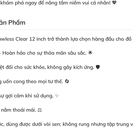
y khám phá ngay để nâng tầm niềm vui cá nhân! 💖
Sản Phẩm
lawless Clear 12 inch trở thành lựa chọn hàng đầu cho đồ 
– Hoàn hảo cho sự thỏa mãn sâu sắc. 🌟
ệt đối cho sức khỏe, không gây kích ứng. 🛡️
g uốn cong theo mọi tư thế. 🔄
sự gợi cảm khi sử dụng. ✨
 nắm thoải mái. ⚖️
, dùng được dưới vòi sen; không rung nhưng tập trung v