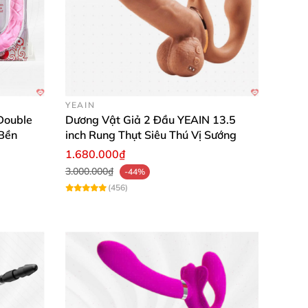
g silicon TPE cao cấp giúp bạn tự tin khám
YEAIN
Double
Dương Vật Giả 2 Đầu YEAIN 13.5
Bền
inch Rung Thụt Siêu Thú Vị Sướng
1.680.000₫
3.000.000₫
-44%
(456)
 'đỉnh cao'! Chất liệu an toàn, không mùi,
ng cho cặp đôi siêu tiện lợi, khoái cảm tăng
 thoải mái, hài lòng 100% với độ bền cao! ✨"