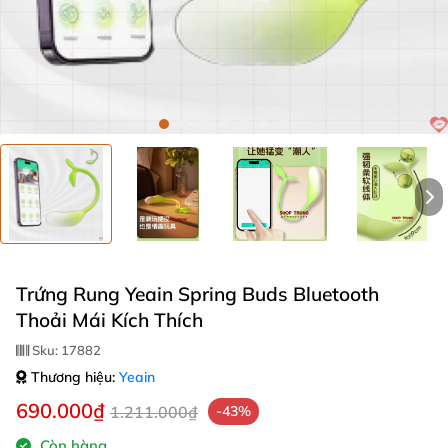
Trứng Rung Yeain Spring Buds Bluetooth
Thoải Mái Kích Thích
Sku:
17882
Thương hiệu:
Yeain
690.000₫
1.211.000₫
-43%
Còn hàng