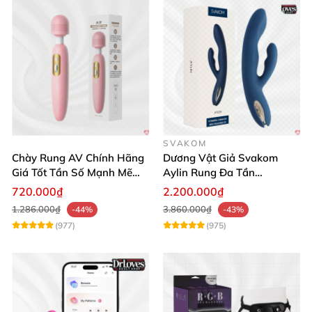
SVAKOM
Chày Rung AV Chính Hãng
Dương Vật Giả Svakom
Giá Tốt Tần Số Mạnh Mẽ
Aylin Rung Đa Tần
Siêu Bền
Massage Sung Sướng
720.000₫
2.200.000₫
1.286.000₫
3.860.000₫
-44%
-43%
(977)
(975)