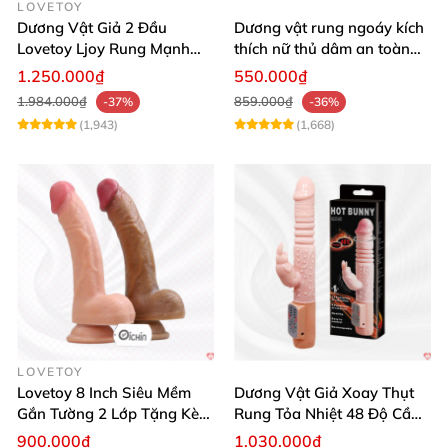
LOVETOY
Dương Vật Giả 2 Đầu
Dương vật rung ngoáy kích
Lovetoy Ljoy Rung Mạnh
thích nữ thủ dâm an toàn
ĐKTX Hút Sâu
cao cấp
1.250.000₫
550.000₫
1.984.000₫
859.000₫
-37%
-36%
(1,943)
(1,668)
LOVETOY
Lovetoy 8 Inch Siêu Mềm
Dương Vật Giả Xoay Thụt
Gắn Tường 2 Lớp Tặng Kèm
Rung Tỏa Nhiệt 48 Độ Cầm
Dầu Massage
Tay Hot Bunny
900.000₫
1.030.000₫