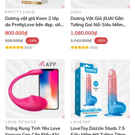
PRETTY LOVE
JIUAI
Dương vật giả Keon 2 lớp
Dương Vật Giả JIUAI Gắn
da PrettyLove bền đẹp, siêu
Tường Gai Nổi Siêu Mềm
mềm mại
Thoải Mái Mua Ngay
800.000₫
1.080.000₫
930.000₫
1.742.000₫
-14%
-38%
(968)
(968)
LOVE SPOUSE
LOVETOY
Trứng Rung Tình Yêu Love
LoveToy Dazzle Studs 7.5
Spouse Cao Cấp Điều Khiển
Siêu Mềm Hít Tường Tăng