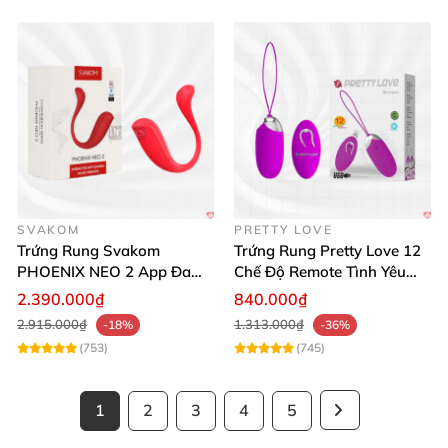
SVAKOM
PRETTY LOVE
Trứng Rung Svakom
Trứng Rung Pretty Love 12
PHOENIX NEO 2 App Đa
Chế Độ Remote Tình Yêu
Chức Năng Hấp Dẫn
Kích Thích
2.390.000₫
840.000₫
2.915.000₫
1.313.000₫
-18%
-36%
(753)
(745)
1
2
3
4
5