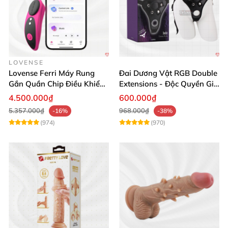
LOVENSE
Lovense Ferri Máy Rung
Đai Dương Vật RGB Double
Gắn Quần Chip Điều Khiển
Extensions - Độc Quyền Giá
App Tăng Hưng Phấn
Sốc
4.500.000₫
600.000₫
5.357.000₫
968.000₫
-16%
-38%
(974)
(970)