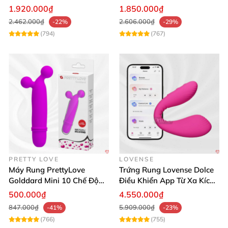
Mua Ngay
lợi
1.920.000₫
1.850.000₫
2.462.000₫
2.606.000₫
-22%
-29%
(794)
(767)
PRETTY LOVE
LOVENSE
Máy Rung PrettyLove
Trứng Rung Lovense Dolce
Golddard Mini 10 Chế Độ
Điều Khiển App Từ Xa Kích
Kích Thích Cực Sướng
Thích
500.000₫
4.550.000₫
847.000₫
5.909.000₫
-41%
-23%
(766)
(755)