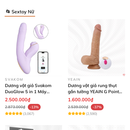
📂 Sextoy Nữ
SVAKOM
YEAIN
Dương vật giả Svakom
Dương vật giả rung thụt
DuoGlow 5 in 1 Máy
gắn tường YEAIN G Point
Massage Điểm G & Âm Vật
siêu thực điều khiển từ xa
2.500.000₫
1.600.000₫
Điều Khiển App
2.873.000₫
2.539.000₫
-13%
-37%
(3,067)
(2,590)