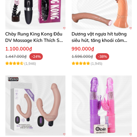
Chày Rung King Kong Đầu
Dương vật ngựa hít tường
DV Massage Kích Thích Sâu
siêu hút, tăng khoái cảm
Mạnh Mẽ
tận hưởng
1.100.000₫
990.000₫
1.447.000₫
1.596.000₫
-24%
-38%
(1,946)
(1,945)