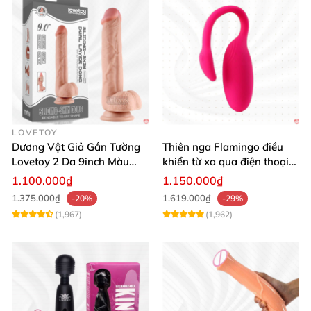
LOVETOY
Dương Vật Giả Gắn Tường
Thiên nga Flamingo điều
Lovetoy 2 Da 9inch Màu
khiển từ xa qua điện thoại
Flesh Hàng Chính Hãng
cực dễ dàng
1.100.000₫
1.150.000₫
1.375.000₫
1.619.000₫
-20%
-29%
(1,967)
(1,962)