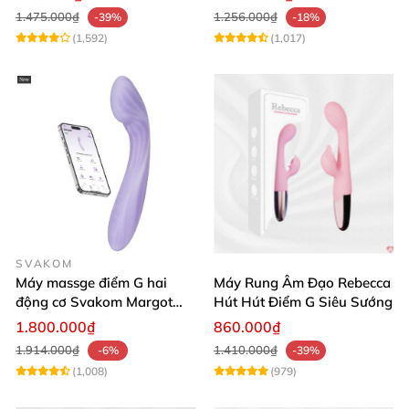
1.475.000₫
1.256.000₫
-39%
-18%
(1,592)
(1,017)
SVAKOM
Máy massge điểm G hai
Máy Rung Âm Đạo Rebecca
động cơ Svakom Margot
Hút Hút Điểm G Siêu Sướng
điều khiển qua app
1.800.000₫
860.000₫
1.914.000₫
1.410.000₫
-6%
-39%
(1,008)
(979)