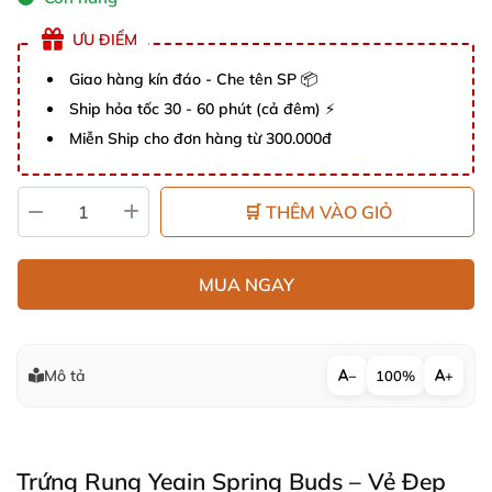
ƯU ĐIỂM
Giao hàng kín đáo - Che tên SP 📦
Ship hỏa tốc 30 - 60 phút (cả đêm) ⚡
Miễn Ship cho đơn hàng từ 300.000đ
🛒 THÊM VÀO GIỎ
MUA NGAY
Mô tả
−
100%
+
Trứng Rung Yeain Spring Buds – Vẻ Đẹp