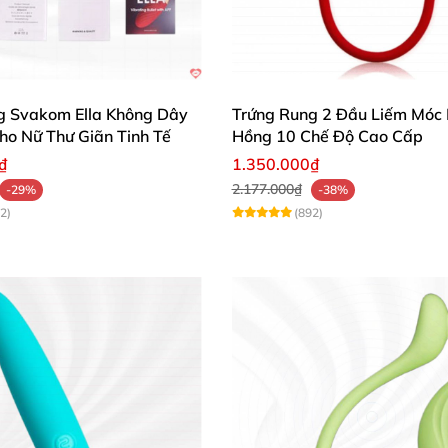
g Svakom Ella Không Dây
Trứng Rung 2 Đầu Liếm Móc
ho Nữ Thư Giãn Tinh Tế
Hồng 10 Chế Độ Cao Cấp
₫
1.350.000₫
2.177.000₫
-29%
-38%
2)
(892)