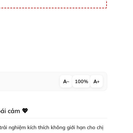
−
100%
+
oái cảm 💖
ải nghiệm kích thích không giới hạn cho chị