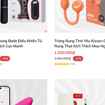
ung Baile Điều Khiển Từ
Trứng Rung Tình Yêu Kissen G
hích Cực Mạnh
Rung Thụt Kích Thích Mua N
1.920.000₫
2.462.000₫
-35%
-22%
6)
(794)