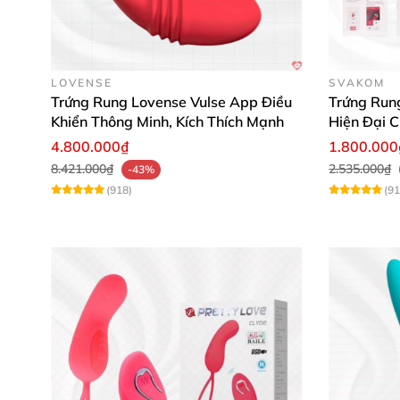
LOVENSE
SVAKOM
Trứng Rung Lovense Vulse App Điều
Trứng Run
Khiển Thông Minh, Kích Thích Mạnh
Hiện Đại C
4.800.000₫
1.800.000
8.421.000₫
2.535.000₫
-43%
(918)
(91