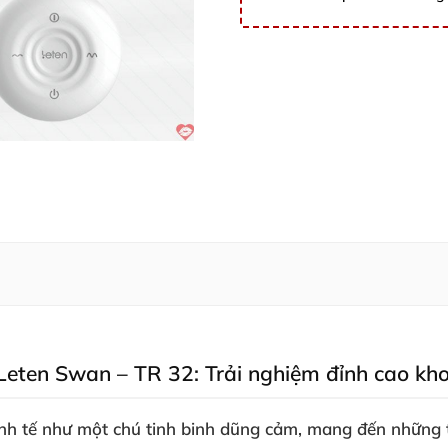
a Leten Swan – TR 32: Trải nghiệm đỉnh cao kh
nh tế như một chú tinh binh dũng cảm, mang đến những tr