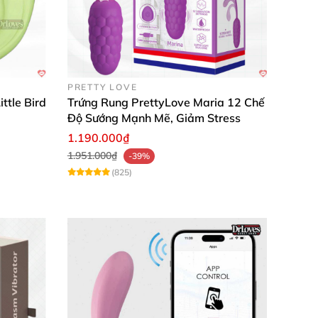
PRETTY LOVE
ttle Bird
Trứng Rung PrettyLove Maria 12 Chế
Độ Sướng Mạnh Mẽ, Giảm Stress
1.190.000₫
1.951.000₫
-39%
(825)