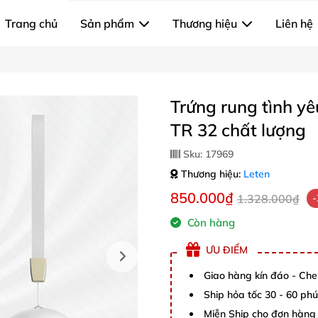
Trang chủ
Sản phẩm
Thương hiệu
Liên hệ
Trứng rung tình yê
TR 32 chất lượng
Sku:
17969
Thương hiệu:
Leten
850.000₫
1.328.000₫
Còn hàng
ƯU ĐIỂM
Giao hàng kín đáo - Che
Ship hỏa tốc 30 - 60 ph
Miễn Ship cho đơn hàng