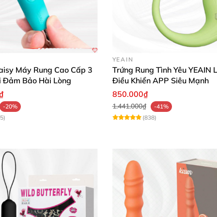
YEAIN
isy Máy Rung Cao Cấp 3
Trứng Rung Tình Yêu YEAIN Li
i Đảm Bảo Hài Lòng
Điều Khiển APP Siêu Mạnh
₫
850.000₫
1.441.000₫
-20%
-41%
5)
(838)