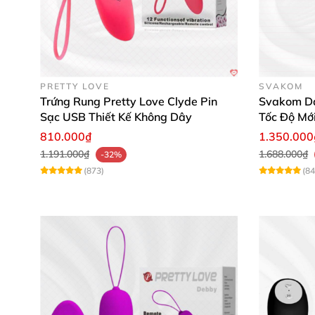
PRETTY LOVE
SVAKOM
Trứng Rung Pretty Love Clyde Pin
Svakom Da
Sạc USB Thiết Kế Không Dây
Tốc Độ Mớ
810.000₫
1.350.000
1.191.000₫
1.688.000₫
-32%
(873)
(84