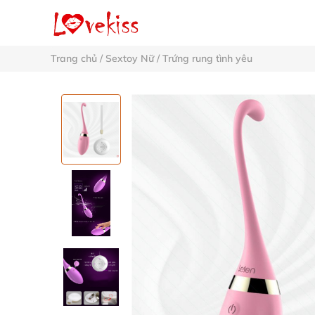
Trang chủ
/
Sextoy Nữ
/
Trứng rung tình yêu