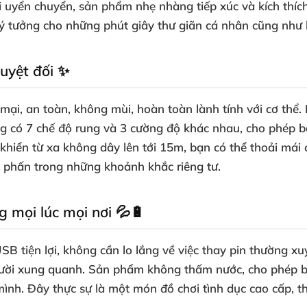
i uyển chuyển, sản phẩm nhẹ nhàng tiếp xúc và kích thíc
ý tưởng cho những phút giây thư giãn cá nhân cũng như 
tuyệt đối ✨
mại, an toàn, không mùi, hoàn toàn lành tính với cơ thể
ng có 7 chế độ rung và 3 cường độ khác nhau, cho phép bạ
iều khiển từ xa không dây lên tới 15m, bạn có thể thoải m
 phấn trong những khoảnh khắc riêng tư.
g mọi lúc mọi nơi 💦🔋
USB tiện lợi, không cần lo lắng về việc thay pin thường 
người xung quanh. Sản phẩm không thấm nước, cho phép b
ình. Đây thực sự là một món đồ chơi tình dục cao cấp, t