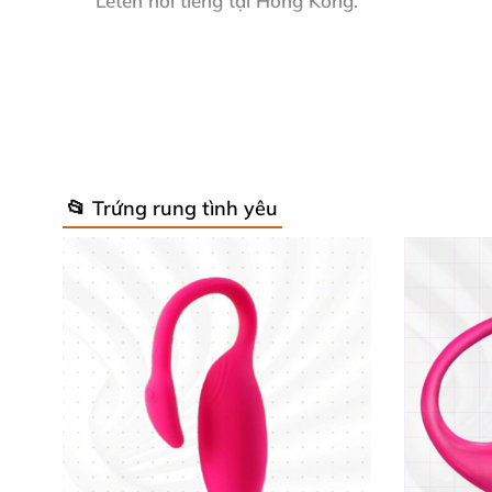
Leten nổi tiếng tại Hồng Kông.
Hướng dẫn sử dụng đơn giản và an t
Vệ sinh sản phẩm bằng cồn y tế hoặc nước
Có thể dùng kèm gel bôi trơn hoặc bao cao
📂 Trứng rung tình yêu
Sạc đầy pin trong 1–2 tiếng trước khi dù
Lựa chọn chế độ rung phù hợp và tắt máy 
Bảo quản nơi khô ráo, tránh ánh nắng trực t
Nhận xét khách hàng về trứng rung