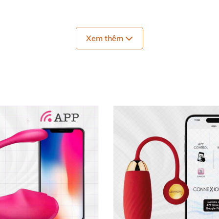
oàn 🛁
Xem thêm
 muối sinh lý trước và sau khi sử dụng để đảm bảo sạch 
 su để tăng trải nghiệm trơn mượt.
ng để sản phẩm hoạt động ổn định.
khi đạt cảm xúc đỉnh điểm.
iếp để duy trì tuổi thọ thiết bị.
 Leten Swan