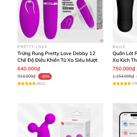
PRETTY LOVE
BAILE
Trứng Rung Pretty Love Debby 12
Quần Lót R
Chế Độ Điều Khiển Từ Xa Siêu Mượt
Xa Kích T
640.000₫
750.000₫
914.000₫
1.154.000₫
-30%
(801)
(79