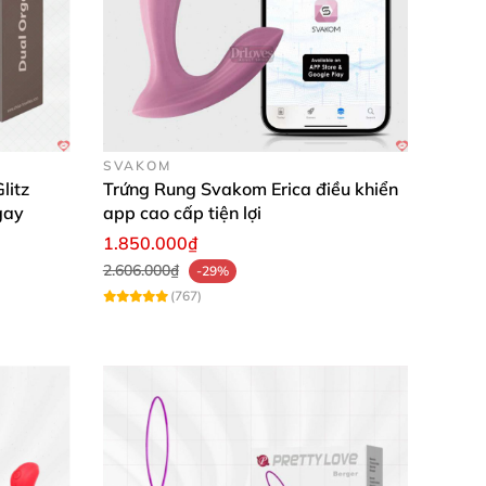
SVAKOM
litz
Trứng Rung Svakom Erica điều khiển
gay
app cao cấp tiện lợi
1.850.000₫
2.606.000₫
-29%
(767)