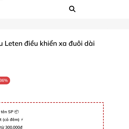
u Leten điều khiển xa đuôi dài
-36%
 tên SP 📦
út (cả đêm) ⚡
 từ 300.000đ