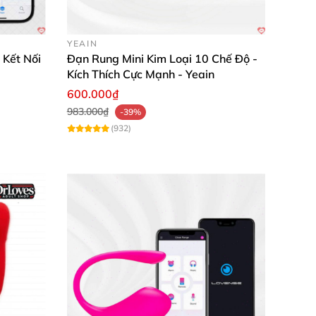
YEAIN
 Kết Nối
Đạn Rung Mini Kim Loại 10 Chế Độ -
Kích Thích Cực Mạnh - Yeain
600.000₫
983.000₫
-39%
(932)