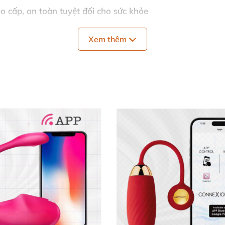
o cấp, an toàn tuyệt đối cho sức khỏe
 cung bậc cảm xúc
Xem thêm
ng giới hạn khoảng cách
với môi trường
à bảo quản