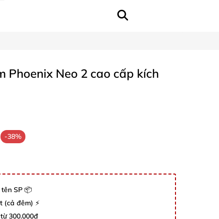
 Phoenix Neo 2 cao cấp kích
-38%
 tên SP 📦
út (cả đêm) ⚡
 từ 300.000đ