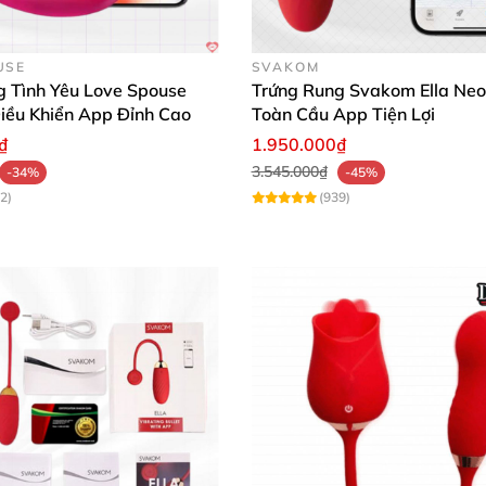
USE
SVAKOM
g Tình Yêu Love Spouse
Trứng Rung Svakom Ella Neo
iều Khiển App Đỉnh Cao
Toàn Cầu App Tiện Lợi
₫
1.950.000₫
3.545.000₫
-34%
-45%
2)
(939)
Trứng rung Svakom Phoenix Neo 2 cao cấp kích thích cực mạnh