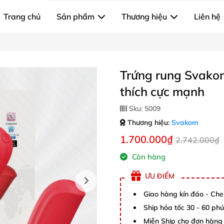
Trang chủ
Sản phẩm
Thương hiệu
Liên hệ
Trứng rung Svakom
thích cực mạnh
Sku:
5009
Thương hiệu:
Svakom
1.700.000₫
2.742.000₫
Còn hàng
ƯU ĐIỂM
Giao hàng kín đáo - Che
Ship hỏa tốc 30 - 60 ph
Miễn Ship cho đơn hàng