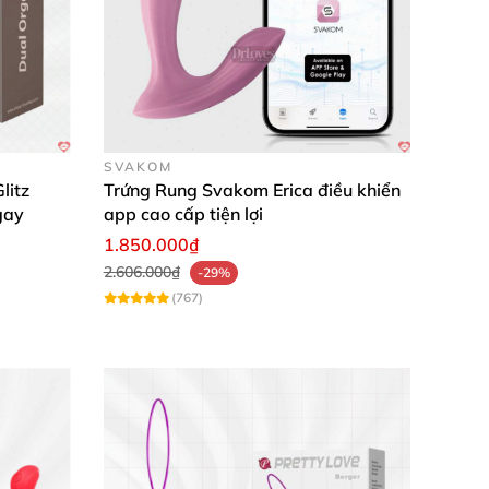
SVAKOM
litz
Trứng Rung Svakom Erica điều khiển
gay
app cao cấp tiện lợi
1.850.000₫
2.606.000₫
-29%
(767)