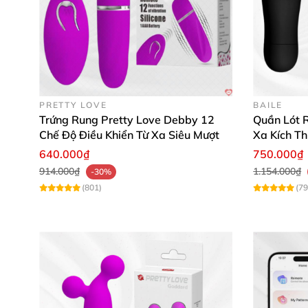
➡️ Hãy đặt hàng ngay hôm nay để tự mình khá
PRETTY LOVE
BAILE
Trứng Rung Pretty Love Debby 12
Quần Lót R
Chế Độ Điều Khiển Từ Xa Siêu Mượt
Xa Kích T
640.000₫
750.000₫
914.000₫
1.154.000₫
-30%
(801)
(79