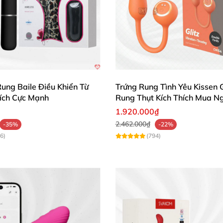
m phá sự khác biệt vượt trội!
ung Baile Điều Khiển Từ
Trứng Rung Tình Yêu Kissen G
hích Cực Mạnh
Rung Thụt Kích Thích Mua N
1.920.000₫
2.462.000₫
-35%
-22%
6)
(794)