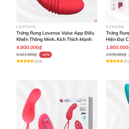
LOVENSE
SVAKOM
Trứng Rung Lovense Vulse App Điều
Trứng Run
Khiển Thông Minh, Kích Thích Mạnh
Hiện Đại C
Hướng dẫn sử dụng đơn giản, nhanh
4.800.000₫
1.800.000
8.421.000₫
2.535.000₫
-43%
Trước khi dùng, hãy vệ sinh sạch sẽ sản phẩm
(918)
(91
app Svakom kết nối Bluetooth với điện thoại 
tuyệt vời hơn. Sau khi sử dụng, làm sạch và 