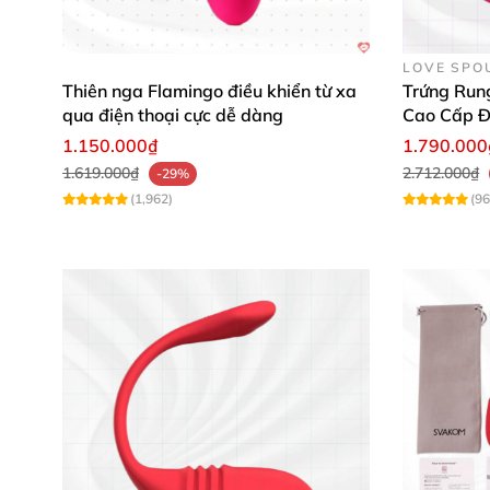
LOVE SPO
Thiên nga Flamingo điều khiển từ xa
Trứng Run
qua điện thoại cực dễ dàng
Cao Cấp Đ
1.150.000₫
1.790.000
1.619.000₫
2.712.000₫
-29%
(1,962)
(96