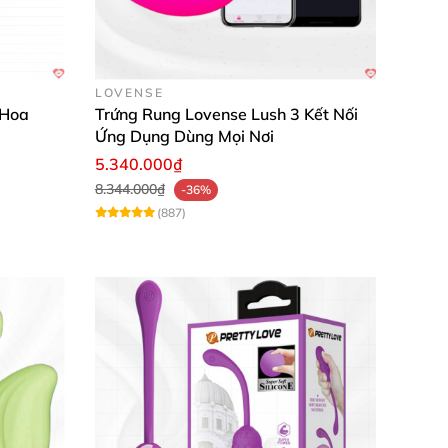
LOVENSE
 Hoa
Trứng Rung Lovense Lush 3 Kết Nối
Ứng Dụng Dùng Mọi Nơi
5.340.000₫
8.344.000₫
-36%
độ rung trực tiếp bằng nút nguồn hoặc tải
(887)
trơn sẽ giúp trải nghiệm thêm mượt mà và