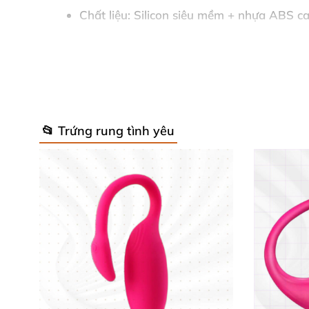
Chất liệu: Silicon siêu mềm + nhựa ABS ca
11 chế độ rung đa dạng, kích thích nhiều
Điều khiển qua ứng dụng smartphone, khô
Tích hợp pin sạc, tiện dụng và thân thiện 
📂 Trứng rung tình yêu
Chống nước toàn diện, dễ dàng vệ sinh v