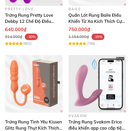
PRETTY LOVE
BAILE
Trứng Rung Pretty Love
Quần Lót Rung Baile Điều
Debby 12 Chế Độ Điều
Khiển Từ Xa Kích Thích Cực
Khiển Từ Xa Siêu Mượt
Mạnh
640.000₫
750.000₫
914.000₫
1.154.000₫
-30%
-35%
(801)
(796)
SVAKOM
Trứng Rung Tình Yêu Kissen
Trứng Rung Svakom Erica
Glitz Rung Thụt Kích Thích
điều khiển app cao cấp tiện