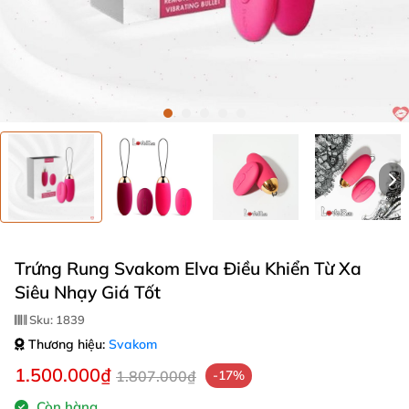
Trứng Rung Svakom Elva Điều Khiển Từ Xa
Siêu Nhạy Giá Tốt
Sku:
1839
Thương hiệu:
Svakom
1.500.000₫
1.807.000₫
-17%
Còn hàng