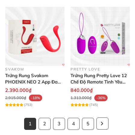
SVAKOM
PRETTY LOVE
Trứng Rung Svakom
Trứng Rung Pretty Love 12
PHOENIX NEO 2 App Đa
Chế Độ Remote Tình Yêu
Chức Năng Hấp Dẫn
Kích Thích
2.390.000₫
840.000₫
2.915.000₫
1.313.000₫
-18%
-36%
(753)
(745)
1
2
3
4
5