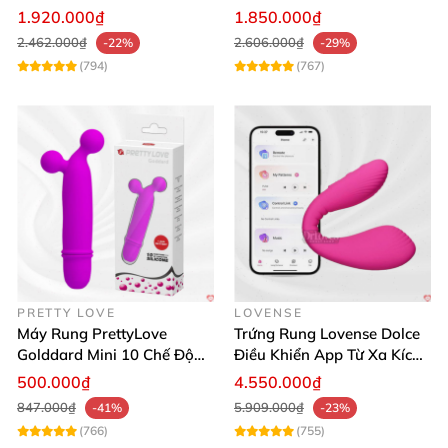
Mua Ngay
lợi
1.920.000₫
1.850.000₫
2.462.000₫
2.606.000₫
-22%
-29%
(794)
(767)
PRETTY LOVE
LOVENSE
Máy Rung PrettyLove
Trứng Rung Lovense Dolce
Golddard Mini 10 Chế Độ
Điều Khiển App Từ Xa Kích
Kích Thích Cực Sướng
Thích
500.000₫
4.550.000₫
847.000₫
5.909.000₫
-41%
-23%
(766)
(755)