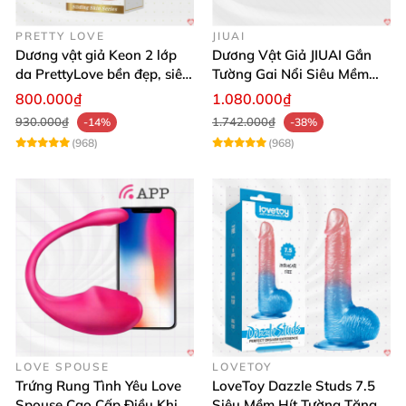
PRETTY LOVE
JIUAI
Dương vật giả Keon 2 lớp
Dương Vật Giả JIUAI Gắn
da PrettyLove bền đẹp, siêu
Tường Gai Nổi Siêu Mềm
mềm mại
Thoải Mái Mua Ngay
800.000₫
1.080.000₫
930.000₫
1.742.000₫
-14%
-38%
(968)
(968)
LOVE SPOUSE
LOVETOY
Trứng Rung Tình Yêu Love
LoveToy Dazzle Studs 7.5
Spouse Cao Cấp Điều Khiển
Siêu Mềm Hít Tường Tăng