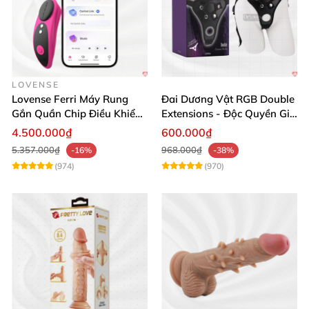
LOVENSE
Lovense Ferri Máy Rung
Đai Dương Vật RGB Double
Gắn Quần Chip Điều Khiển
Extensions - Độc Quyền Giá
App Tăng Hưng Phấn
Sốc
4.500.000₫
600.000₫
5.357.000₫
968.000₫
-16%
-38%
(974)
(970)