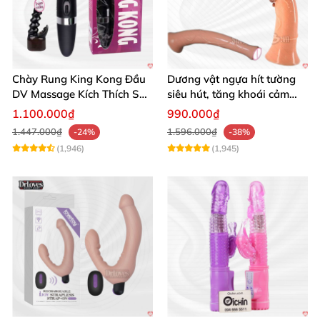
Chày Rung King Kong Đầu
Dương vật ngựa hít tường
DV Massage Kích Thích Sâu
siêu hút, tăng khoái cảm
Mạnh Mẽ
tận hưởng
1.100.000₫
990.000₫
1.447.000₫
1.596.000₫
-24%
-38%
(1,946)
(1,945)