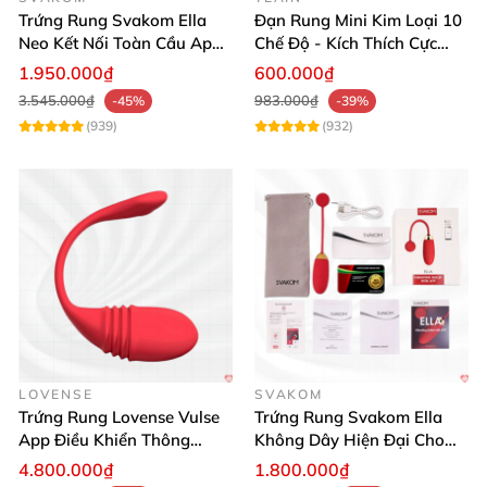
Trứng Rung Svakom Ella
Đạn Rung Mini Kim Loại 10
Neo Kết Nối Toàn Cầu App
Chế Độ - Kích Thích Cực
Tiện Lợi
Mạnh - Yeain
1.950.000₫
600.000₫
3.545.000₫
983.000₫
-45%
-39%
(939)
(932)
LOVENSE
SVAKOM
Trứng Rung Lovense Vulse
Trứng Rung Svakom Ella
Trứng Rung Svakom Elva Điều Khiển Từ Xa Siêu Nhạy Giá Tốt
App Điều Khiển Thông
Không Dây Hiện Đại Cho
Minh, Kích Thích Mạnh
Nữ Thư Giãn Tinh Tế
4.800.000₫
1.800.000₫