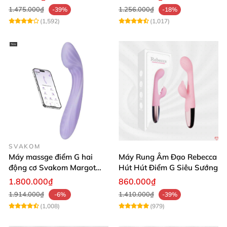
1.475.000₫
1.256.000₫
-39%
-18%
(1,592)
(1,017)
SVAKOM
Máy massge điểm G hai
Máy Rung Âm Đạo Rebecca
động cơ Svakom Margot
Hút Hút Điểm G Siêu Sướng
điều khiển qua app
1.800.000₫
860.000₫
1.914.000₫
1.410.000₫
-6%
-39%
(1,008)
(979)