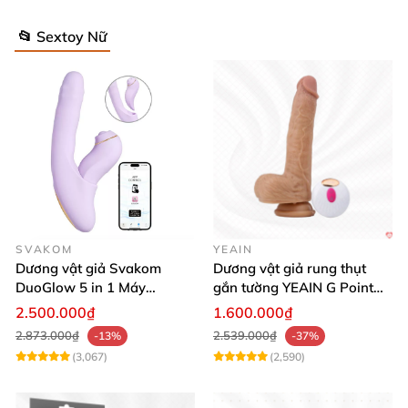
📂 Sextoy Nữ
SVAKOM
YEAIN
Dương vật giả Svakom
Dương vật giả rung thụt
DuoGlow 5 in 1 Máy
gắn tường YEAIN G Point
Massage Điểm G & Âm Vật
siêu thực điều khiển từ xa
2.500.000₫
1.600.000₫
Điều Khiển App
2.873.000₫
2.539.000₫
-13%
-37%
(3,067)
(2,590)