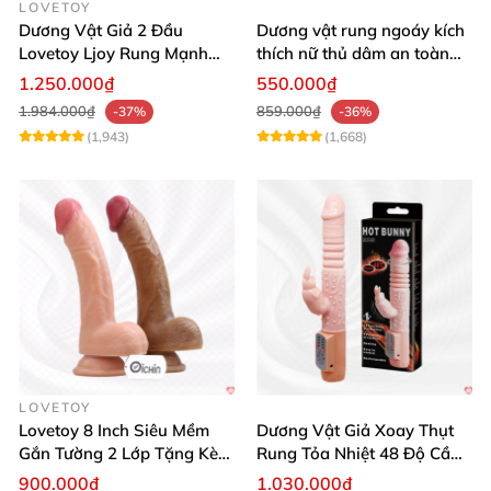
LOVETOY
Dương Vật Giả 2 Đầu
Dương vật rung ngoáy kích
Lovetoy Ljoy Rung Mạnh
thích nữ thủ dâm an toàn
ĐKTX Hút Sâu
cao cấp
1.250.000₫
550.000₫
1.984.000₫
859.000₫
-37%
-36%
(1,943)
(1,668)
LOVETOY
Lovetoy 8 Inch Siêu Mềm
Dương Vật Giả Xoay Thụt
Gắn Tường 2 Lớp Tặng Kèm
Rung Tỏa Nhiệt 48 Độ Cầm
Dầu Massage
Tay Hot Bunny
900.000₫
1.030.000₫