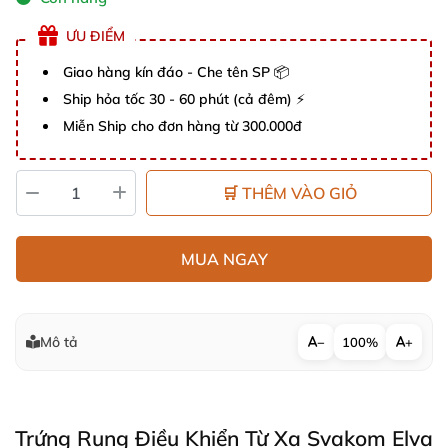
ƯU ĐIỂM
Giao hàng kín đáo - Che tên SP 📦
Ship hỏa tốc 30 - 60 phút (cả đêm) ⚡
Miễn Ship cho đơn hàng từ 300.000đ
🛒 THÊM VÀO GIỎ
MUA NGAY
Mô tả
−
100%
+
Trứng Rung Điều Khiển Từ Xa Svakom Elva