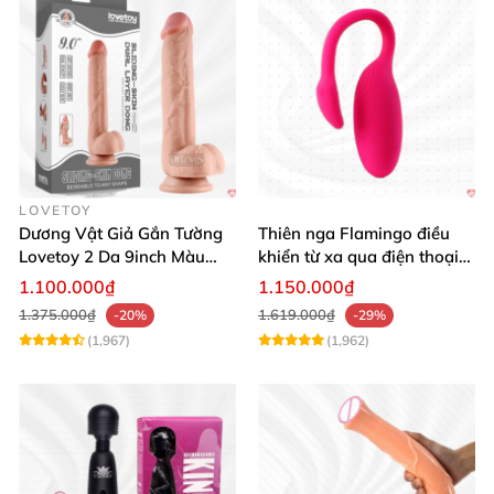
LOVETOY
Dương Vật Giả Gắn Tường
Thiên nga Flamingo điều
Lovetoy 2 Da 9inch Màu
khiển từ xa qua điện thoại
Flesh Hàng Chính Hãng
cực dễ dàng
1.100.000₫
1.150.000₫
1.375.000₫
1.619.000₫
-20%
-29%
(1,967)
(1,962)