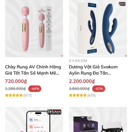
SVAKOM
Chày Rung AV Chính Hãng
Dương Vật Giả Svakom
Giá Tốt Tần Số Mạnh Mẽ
Aylin Rung Đa Tần
Siêu Bền
Massage Sung Sướng
720.000₫
2.200.000₫
1.286.000₫
3.860.000₫
-44%
-43%
(977)
(975)