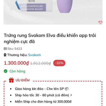
Trứng rung Svakom Elva điều khiển app trải
nghiệm cực đã
Sku:
5423
Thương hiệu:
Svakom
1.300.000₫
1.912.000₫
-32%
Còn hàng
ƯU ĐIỂM
Giao hàng kín đáo - Che tên SP 📦
Ship hỏa tốc 30 - 60 phút (cả đêm) ⚡
Miễn Ship cho đơn hàng từ 300.000đ