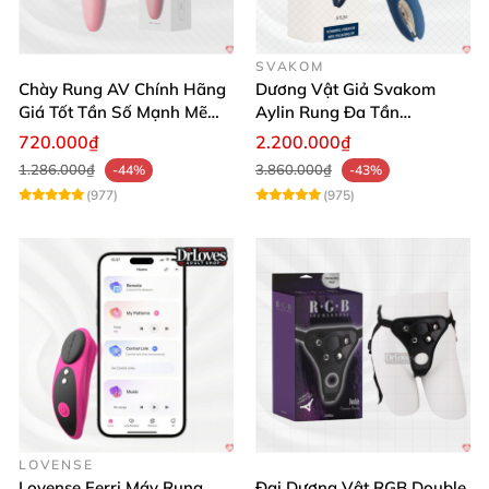
SVAKOM
Chày Rung AV Chính Hãng
Dương Vật Giả Svakom
Giá Tốt Tần Số Mạnh Mẽ
Aylin Rung Đa Tần
Siêu Bền
Massage Sung Sướng
720.000₫
2.200.000₫
1.286.000₫
3.860.000₫
-44%
-43%
(977)
(975)
LOVENSE
Lovense Ferri Máy Rung
Đai Dương Vật RGB Double