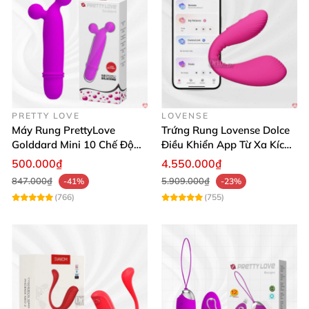
PRETTY LOVE
LOVENSE
Máy Rung PrettyLove
Trứng Rung Lovense Dolce
Golddard Mini 10 Chế Độ
Điều Khiển App Từ Xa Kích
Kích Thích Cực Sướng
Thích
500.000₫
4.550.000₫
847.000₫
5.909.000₫
-41%
-23%
(766)
(755)