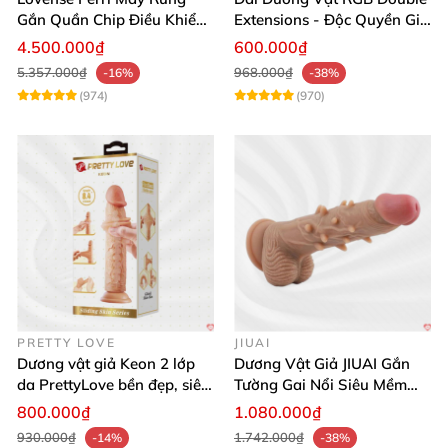
Gắn Quần Chip Điều Khiển
Extensions - Độc Quyền Giá
App Tăng Hưng Phấn
Sốc
4.500.000₫
600.000₫
5.357.000₫
968.000₫
-16%
-38%
(974)
(970)
PRETTY LOVE
JIUAI
Dương vật giả Keon 2 lớp
Dương Vật Giả JIUAI Gắn
da PrettyLove bền đẹp, siêu
Tường Gai Nổi Siêu Mềm
mềm mại
Thoải Mái Mua Ngay
800.000₫
1.080.000₫
930.000₫
1.742.000₫
-14%
-38%