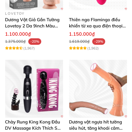
LOVETOY
Dương Vật Giả Gắn Tường
Thiên nga Flamingo điều
Lovetoy 2 Da 9inch Màu
khiển từ xa qua điện thoại
Flesh Hàng Chính Hãng
cực dễ dàng
1.100.000₫
1.150.000₫
1.375.000₫
1.619.000₫
-20%
-29%
(1,967)
(1,962)
Chày Rung King Kong Đầu
Dương vật ngựa hít tường
DV Massage Kích Thích Sâu
siêu hút, tăng khoái cảm