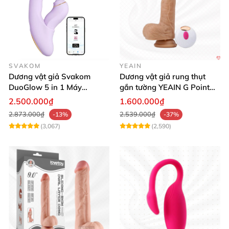
SVAKOM
YEAIN
Dương vật giả Svakom
Dương vật giả rung thụt
DuoGlow 5 in 1 Máy
gắn tường YEAIN G Point
Massage Điểm G & Âm Vật
siêu thực điều khiển từ xa
2.500.000₫
1.600.000₫
Điều Khiển App
2.873.000₫
2.539.000₫
-13%
-37%
(3,067)
(2,590)