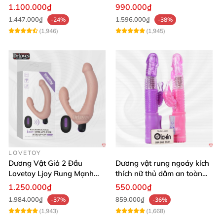
Mạnh Mẽ
tận hưởng
1.100.000₫
990.000₫
1.447.000₫
1.596.000₫
-24%
-38%
(1,946)
(1,945)
LOVETOY
Dương Vật Giả 2 Đầu
Dương vật rung ngoáy kích
Lovetoy Ljoy Rung Mạnh
thích nữ thủ dâm an toàn
ĐKTX Hút Sâu
cao cấp
1.250.000₫
550.000₫
1.984.000₫
859.000₫
-37%
-36%
(1,943)
(1,668)