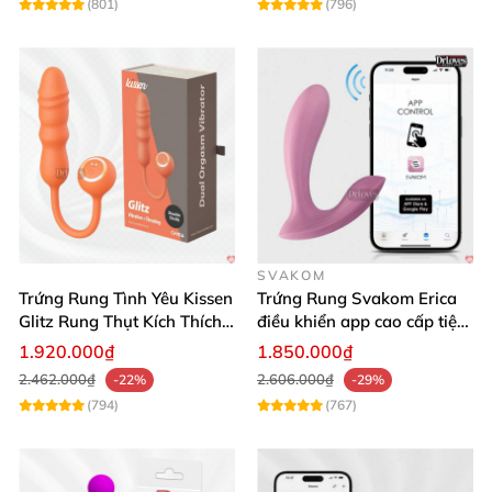
(801)
(796)
SVAKOM
Trứng Rung Tình Yêu Kissen
Trứng Rung Svakom Erica
Glitz Rung Thụt Kích Thích
điều khiển app cao cấp tiện
Mua Ngay
lợi
1.920.000₫
1.850.000₫
2.462.000₫
2.606.000₫
-22%
-29%
(794)
(767)