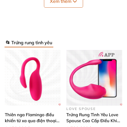
Xem thêm
dụng khi ở nhà, khi đi dạo hay trong những lúc muốn
tận hưởng phút giây thư giãn riêng tư đầy sảng
khoái.
📂 Trứng rung tình yêu
LOVE SPOUSE
Thiên nga Flamingo điều
Trứng Rung Tình Yêu Love
khiển từ xa qua điện thoại
Spouse Cao Cấp Điều Khiển
cực dễ dàng
App Đỉnh Cao