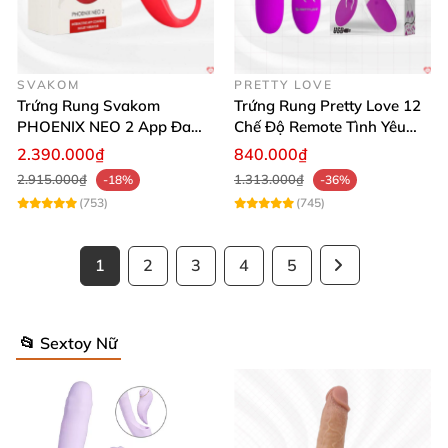
SVAKOM
PRETTY LOVE
Trứng Rung Svakom
Trứng Rung Pretty Love 12
PHOENIX NEO 2 App Đa
Chế Độ Remote Tình Yêu
Chức Năng Hấp Dẫn
Kích Thích
2.390.000₫
840.000₫
2.915.000₫
1.313.000₫
-18%
-36%
(753)
(745)
1
2
3
4
5
📂 Sextoy Nữ