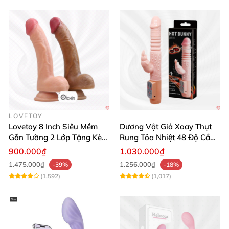
LOVETOY
Lovetoy 8 Inch Siêu Mềm
Dương Vật Giả Xoay Thụt
Gắn Tường 2 Lớp Tặng Kèm
Rung Tỏa Nhiệt 48 Độ Cầm
Dầu Massage
Tay Hot Bunny
900.000₫
1.030.000₫
1.475.000₫
1.256.000₫
-39%
-18%
(1,592)
(1,017)