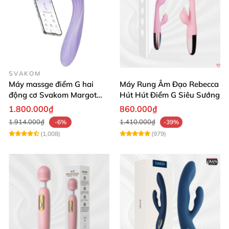
SVAKOM
Máy massge điểm G hai
Máy Rung Âm Đạo Rebecca
động cơ Svakom Margot
Hút Hút Điểm G Siêu Sướng
điều khiển qua app
1.800.000₫
860.000₫
1.914.000₫
1.410.000₫
-6%
-39%
(1,008)
(979)