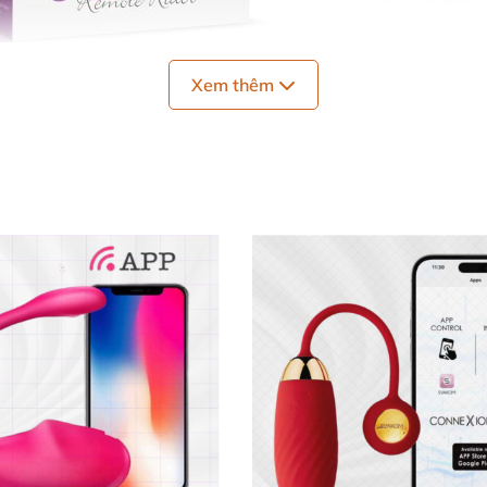
Xem thêm
rứng Rung Quần Lót Lovetoy Osensual LV431211 Mềm Mại Kích Thí
mại đàn hồi
nhập khẩu từ Mỹ, màu tím đậm cá tính và an t
hảo, dễ dàng vệ sinh bằng vòi nước sau mỗi lần dùng. 
i bay mọi giới hạn khoái lạc! 🌟
Trứng Rung Osensual LV431211
ung quần lót
này vượt trội:
à đàn hồi 💖