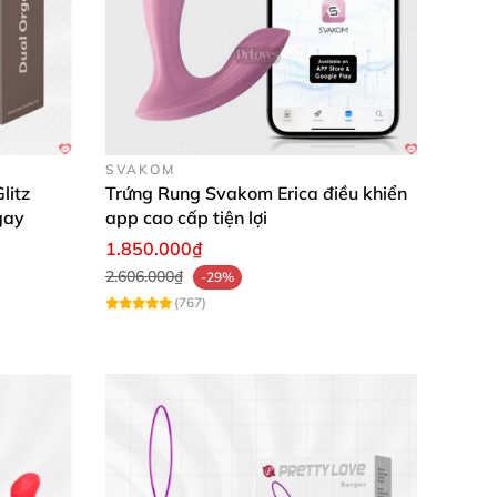
ỉnh cao mà kín đáo. Dùng gel kèm theo càng êm
 nghiệm tuyệt vời, đáng tiền nhất trong dòng
SVAKOM
litz
Trứng Rung Svakom Erica điều khiển
hắc thành cực khoái đỉnh cao. Sở hữu siêu
gay
app cao cấp tiện lợi
1.850.000₫
2.606.000₫
-29%
(767)