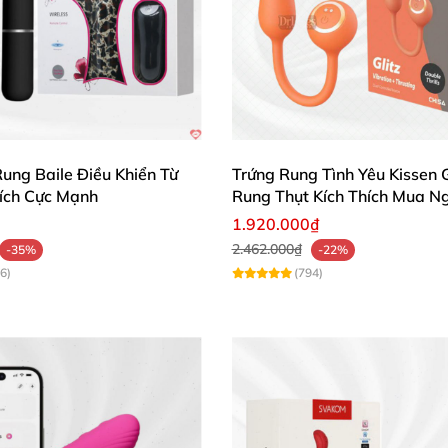
ượng cao, remote điều khiển từ xa tiện lợi, khoái cảm đ
h chỉ 64g, rung mạnh mẽ làm mình 'bay' hết cả ngày. Trải
ung Baile Điều Khiển Từ
Trứng Rung Tình Yêu Kissen G
ần lót LOVETOY Osensual LV431211
để biến mọi khoảnh k
hích Cực Mạnh
Rung Thụt Kích Thích Mua N
! 🛒✨
1.920.000₫
2.462.000₫
-35%
-22%
6)
(794)