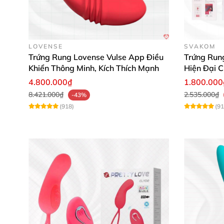
Trọng lượng đóng gói
: 84 gam
Đối tượng
: Nữ giới trên 18 tuổi
LOVENSE
SVAKOM
Trứng Rung Lovense Vulse App Điều
Trứng Run
Quà tặng kèm
: Gel bôi trơn cao cấp 🎁
Khiển Thông Minh, Kích Thích Mạnh
Hiện Đại C
Những thông số này đảm bảo
trứng rung từ x
4.800.000₫
1.800.000
8.421.000₫
2.535.000₫
-43%
(918)
(91
T
T
🎥 Hướng Dẫn Sử Dụng Đơn Giản & 
Sử dụng
trứng rung Lovetoy
cực kỳ dễ dàng ch