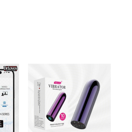
ch
oàn tuyệt đối cho da nhạy cảm. Lớp silicone
Đây là
đồ chơi tình dục
kín đáo, lý tưởng cho