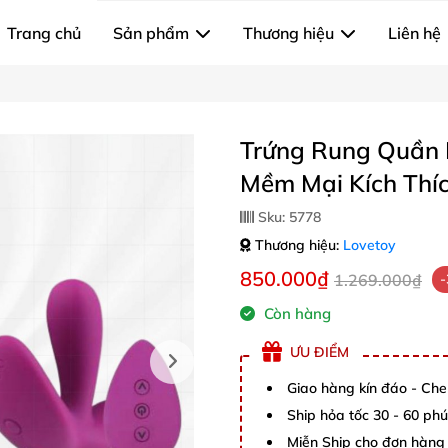
Trang chủ
Sản phẩm
Thương hiệu
Liên hệ
Trứng Rung Quần 
Mềm Mại Kích Thí
Sku:
5778
Thương hiệu:
Lovetoy
850.000₫
1.269.000₫
Còn hàng
ƯU ĐIỂM
Giao hàng kín đáo - Che
Ship hỏa tốc 30 - 60 ph
Miễn Ship cho đơn hàng