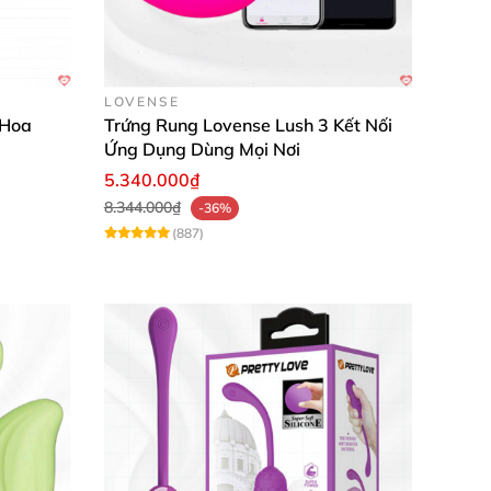
LOVENSE
 Hoa
Trứng Rung Lovense Lush 3 Kết Nối
Ứng Dụng Dùng Mọi Nơi
5.340.000₫
8.344.000₫
-36%
(887)
ch
ch
g lần để chuyển chế độ rung đa dạng. Đưa đầu