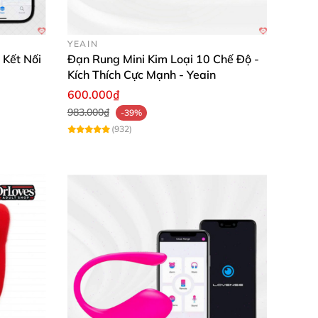
YEAIN
 Kết Nối
Đạn Rung Mini Kim Loại 10 Chế Độ -
Kích Thích Cực Mạnh - Yeain
600.000₫
983.000₫
-39%
(932)