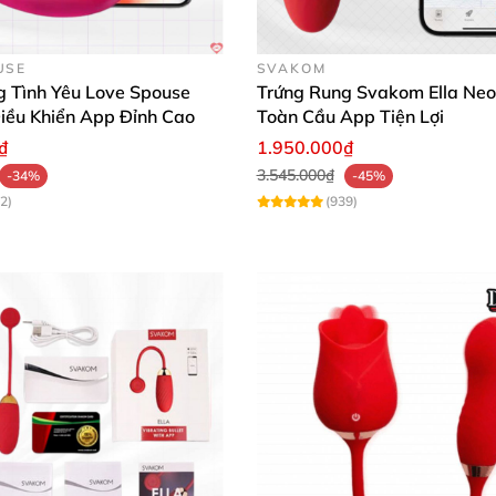
 tín hàng đầu
USE
SVAKOM
g Tình Yêu Love Spouse
Trứng Rung Svakom Ella Neo
iều Khiển App Đỉnh Cao
Toàn Cầu App Tiện Lợi
₫
1.950.000₫
3.545.000₫
-34%
-45%
h dễ dàng
2)
(939)
 gọn, dễ đeo 🚀
 nhẹ, thoải mái