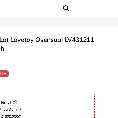
Lót Lovetoy Osensual LV431211
ch
-33%
 tên SP 📦
út (cả đêm) ⚡
 từ 300.000đ