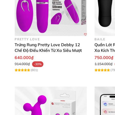
Em Minh Thư (TP.HCM)
: "Sản phẩm chất l
ái, recommend cho chị em! 🌟"
Chị Hương (Đà Nẵng)
: "Mềm mại, nhẹ tên
đồ chơi tình dục! ❤️"
PRETTY LOVE
BAILE
Trứng Rung Pretty Love Debby 12
Quần Lót R
Đừng chần chừ nữa!
Mua ngay trứng rung qu
Chế Độ Điều Khiển Từ Xa Siêu Mượt
Xa Kích T
phẩm này hôm nay và cảm nhận sự khác biệt
640.000₫
750.000₫
914.000₫
1.154.000₫
-30%
(801)
(79