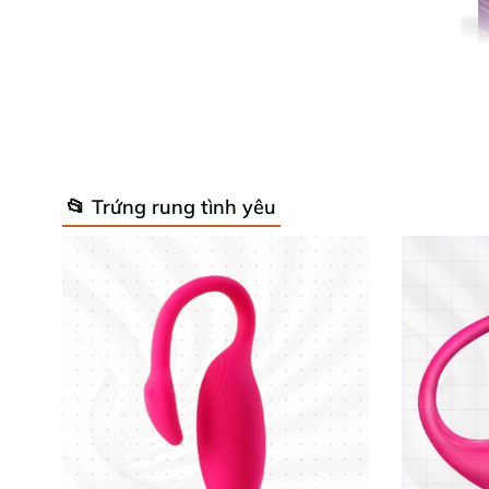
T
📂 Trứng rung tình yêu
Sản phẩm bọc toàn thân bằng
silicone mềm 
này không chỉ êm ái mà còn chống nước hoàn 
phụ nữ và cặp đôi, với rung động mạnh mẽ thổ
📊 Thông Số Kỹ Thuật Nổi Bật Của 
Hãy khám phá thông số chi tiết khiến
trứng r
Vật liệu
: Silicone cao cấp, siêu mềm mại v