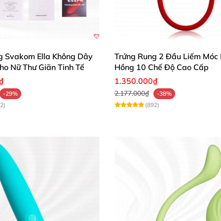
g Svakom Ella Không Dây
Trứng Rung 2 Đầu Liếm Móc
ho Nữ Thư Giãn Tinh Tế
Hồng 10 Chế Độ Cao Cấp
a
Osensual hoạt động mượt mà, bền bỉ và an toàn tối đa.
₫
1.350.000₫
2.177.000₫
-29%
-38%
2)
(892)
rứng Rung Quần Lót Lovetoy Osensual LV431211 Mềm Mại Kích Thí
rứng Rung Quần Lót Lovetoy Osensual LV431211 Mềm Mại Kích Thí
Hiệu Quả
o người mới. Giữ nút nguồn 2 giây để bật/tắt, nhấn từn