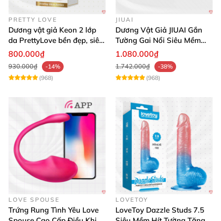
PRETTY LOVE
JIUAI
Dương vật giả Keon 2 lớp
Dương Vật Giả JIUAI Gắn
da PrettyLove bền đẹp, siêu
Tường Gai Nổi Siêu Mềm
mềm mại
Thoải Mái Mua Ngay
800.000₫
1.080.000₫
930.000₫
1.742.000₫
-14%
-38%
(968)
(968)
LOVE SPOUSE
LOVETOY
Trứng Rung Tình Yêu Love
LoveToy Dazzle Studs 7.5
Spouse Cao Cấp Điều Khiển
Siêu Mềm Hít Tường Tăng