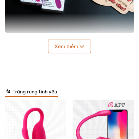
Trứng Rung Prettylove Brook Chính Hãng Mềm Mại Kích Thích
Xem thêm
Thiết Kế Độc Đáo & Thông Số Nổi Bật 💎
Thiết kế hình trứng với dây ngắn thông minh, vừa
điều khiển rung vừa dễ dàng lấy ra mà không lo kẹt
📂 Trứng rung tình yêu
bên trong. Trứng rung tình yêu này cầm nắm gọn
nhẹ, lý tưởng cho cá nhân hoặc cặp đôi muốn hâm
nóng đời sống tình dục. Pin sạc USB tiện lợi, chống
nước 100% – thử nghiệm ngâm 2 giờ trong bồn tắm
vẫn hoạt động hoàn hảo! 🚿