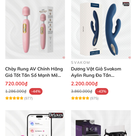
SVAKOM
Chày Rung AV Chính Hãng
Dương Vật Giả Svakom
Giá Tốt Tần Số Mạnh Mẽ
Aylin Rung Đa Tần
Siêu Bền
Massage Sung Sướng
720.000₫
2.200.000₫
1.286.000₫
3.860.000₫
-44%
-43%
(977)
(975)