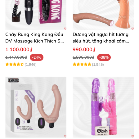
Chày Rung King Kong Đầu
Dương vật ngựa hít tường
DV Massage Kích Thích Sâu
siêu hút, tăng khoái cảm
Mạnh Mẽ
tận hưởng
1.100.000₫
990.000₫
1.447.000₫
1.596.000₫
-24%
-38%
(1,946)
(1,945)