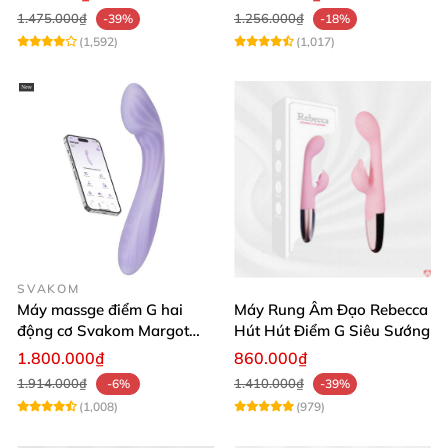
1.475.000₫
1.256.000₫
-39%
-18%
(1,592)
(1,017)
SVAKOM
Máy massge điểm G hai
Máy Rung Âm Đạo Rebecca
động cơ Svakom Margot
Hút Hút Điểm G Siêu Sướng
điều khiển qua app
1.800.000₫
860.000₫
1.914.000₫
1.410.000₫
-6%
-39%
(1,008)
(979)