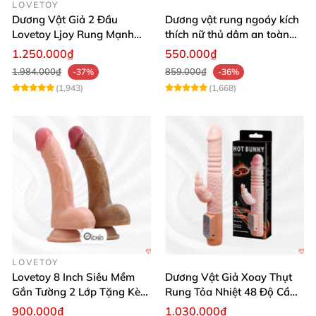
LOVETOY
Dương Vật Giả 2 Đầu
Dương vật rung ngoáy kích
Lovetoy Ljoy Rung Mạnh
thích nữ thủ dâm an toàn
ĐKTX Hút Sâu
cao cấp
1.250.000₫
550.000₫
1.984.000₫
859.000₫
-37%
-36%
(1,943)
(1,668)
LOVETOY
Lovetoy 8 Inch Siêu Mềm
Dương Vật Giả Xoay Thụt
Gắn Tường 2 Lớp Tặng Kèm
Rung Tỏa Nhiệt 48 Độ Cầm
Dầu Massage
Tay Hot Bunny
900.000₫
1.030.000₫