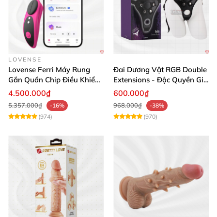
LOVENSE
Lovense Ferri Máy Rung
Đai Dương Vật RGB Double
Gắn Quần Chip Điều Khiển
Extensions - Độc Quyền Giá
App Tăng Hưng Phấn
Sốc
4.500.000₫
600.000₫
5.357.000₫
968.000₫
-16%
-38%
(974)
(970)