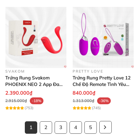
SVAKOM
PRETTY LOVE
Trứng Rung Svakom
Trứng Rung Pretty Love 12
PHOENIX NEO 2 App Đa
Chế Độ Remote Tình Yêu
Chức Năng Hấp Dẫn
Kích Thích
2.390.000₫
840.000₫
2.915.000₫
1.313.000₫
-18%
-36%
(753)
(745)
1
2
3
4
5