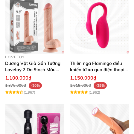
LOVETOY
Dương Vật Giả Gắn Tường
Thiên nga Flamingo điều
Lovetoy 2 Da 9inch Màu
khiển từ xa qua điện thoại
Flesh Hàng Chính Hãng
cực dễ dàng
1.100.000₫
1.150.000₫
1.375.000₫
1.619.000₫
-20%
-29%
(1,967)
(1,962)