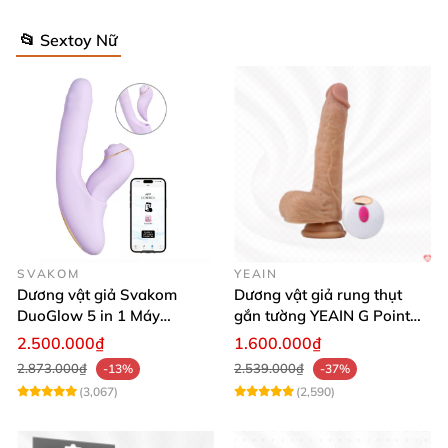
📂 Sextoy Nữ
SVAKOM
YEAIN
Dương vật giả Svakom
Dương vật giả rung thụt
DuoGlow 5 in 1 Máy
gắn tường YEAIN G Point
Massage Điểm G & Âm Vật
siêu thực điều khiển từ xa
2.500.000₫
1.600.000₫
Điều Khiển App
2.873.000₫
2.539.000₫
-13%
-37%
(3,067)
(2,590)