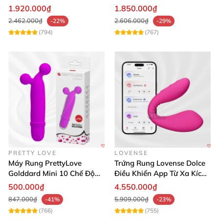
Mua Ngay
lợi
1.920.000₫
1.850.000₫
2.462.000₫
2.606.000₫
-22%
-29%
(794)
(767)
PRETTY LOVE
LOVENSE
Máy Rung PrettyLove
Trứng Rung Lovense Dolce
Golddard Mini 10 Chế Độ
Điều Khiển App Từ Xa Kích
Kích Thích Cực Sướng
Thích
500.000₫
4.550.000₫
847.000₫
5.909.000₫
-41%
-23%
(766)
(755)