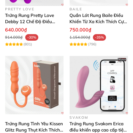
Prettylove Brook
để sở hữu khoái cảm đỉnh cao,
PRETTY LOVE
BAILE
Trứng Rung Pretty Love
Quần Lót Rung Baile Điều
nâng tầm đời sống tình dục. Liên hệ chúng tôi để
Debby 12 Chế Độ Điều
Khiển Từ Xa Kích Thích Cực
nhận hàng chính hãng chất lượng! 🛒✨
Khiển Từ Xa Siêu Mượt
Mạnh
640.000₫
750.000₫
914.000₫
1.154.000₫
-30%
-35%
(801)
(796)
SVAKOM
Trứng Rung Tình Yêu Kissen
Trứng Rung Svakom Erica
Glitz Rung Thụt Kích Thích
điều khiển app cao cấp tiện