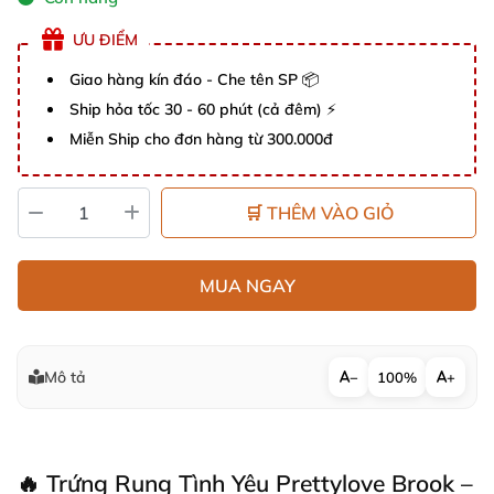
ƯU ĐIỂM
Giao hàng kín đáo - Che tên SP 📦
Ship hỏa tốc 30 - 60 phút (cả đêm) ⚡
Miễn Ship cho đơn hàng từ 300.000đ
🛒 THÊM VÀO GIỎ
MUA NGAY
Mô tả
−
100%
+
🔥 Trứng Rung Tình Yêu Prettylove Brook –