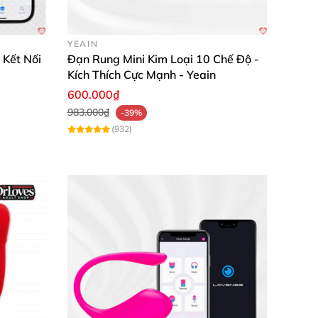
YEAIN
 Kết Nối
Đạn Rung Mini Kim Loại 10 Chế Độ -
Kích Thích Cực Mạnh - Yeain
600.000₫
983.000₫
-39%
(932)