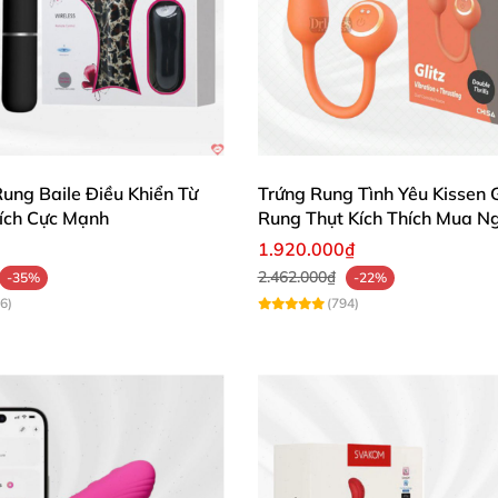
 trọng, tăng thêm sự gợi cảm.
ng rung Mizz Zee
, biến nó thành "vũ khí bí mật" cho đời s
 giúp bạn chìm đắm trong khoái lạc đỉnh cao.
ung Baile Điều Khiển Từ
Trứng Rung Tình Yêu Kissen G
Trứng Rung Mizz Zee sang trọng chuẩn chất lượng giá tốt
hích Cực Mạnh
Rung Thụt Kích Thích Mua N
1.920.000₫
2.462.000₫
-35%
-22%
 ồn phiền phức – Hoàn hảo cho không gian riêng tư.
6)
(794)
Trứng Rung Mizz Zee sang trọng chuẩn chất lượng giá tốt