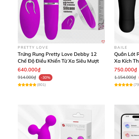
Màu sắc
: Tím quyến rũ 💜 – Thiết kế sang
Những thông số này làm nên sức hút của
trứ
Động cơ mạnh mẽ mang đến rung động dữ dội,
PRETTY LOVE
BAILE
Trứng Rung Pretty Love Debby 12
Quần Lót R
Chế Độ Điều Khiển Từ Xa Siêu Mượt
Xa Kích T
640.000₫
750.000₫
914.000₫
1.154.000₫
-30%
Trứng rung hoạt động êm ái, không gây tiếng
(801)
(79