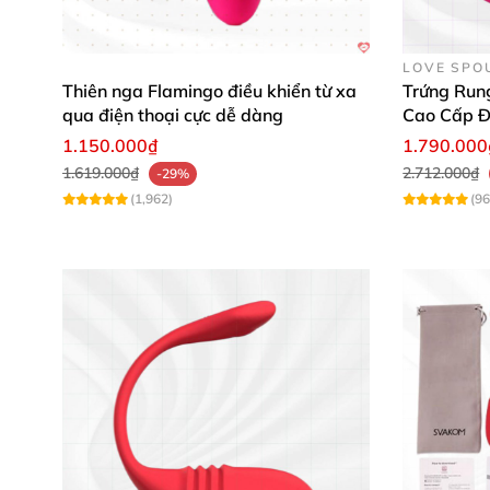
LOVE SPO
Thiên nga Flamingo điều khiển từ xa
Trứng Run
qua điện thoại cực dễ dàng
Cao Cấp Đ
1.150.000₫
1.790.000
1.619.000₫
2.712.000₫
-29%
(1,962)
(96