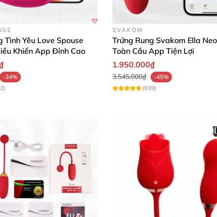
Trứng Rung Mizz Zee sang trọng chuẩn chất lượng giá tốt
USE
SVAKOM
g Tình Yêu Love Spouse
Trứng Rung Svakom Ella Neo
iều Khiển App Đỉnh Cao
Toàn Cầu App Tiện Lợi
₫
1.950.000₫
3.545.000₫
-34%
-45%
2)
(939)