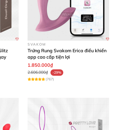
ống tình dục viên mãn.
SVAKOM
litz
Trứng Rung Svakom Erica điều khiển
gay
app cao cấp tiện lợi
1.850.000₫
2.606.000₫
-29%
(767)