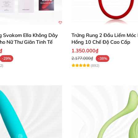
g Svakom Ella Không Dây
Trứng Rung 2 Đầu Liếm Móc
ho Nữ Thư Giãn Tinh Tế
Hồng 10 Chế Độ Cao Cấp
₫
1.350.000₫
2.177.000₫
-29%
-38%
2)
(892)