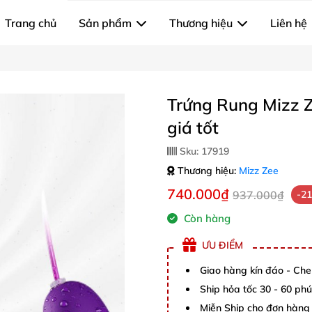
Trang chủ
Sản phẩm
Thương hiệu
Liên hệ
Trứng Rung Mizz Z
giá tốt
Sku:
17919
Thương hiệu:
Mizz Zee
740.000₫
937.000₫
-2
Còn hàng
ƯU ĐIỂM
Giao hàng kín đáo - Che
Ship hỏa tốc 30 - 60 ph
Miễn Ship cho đơn hàng