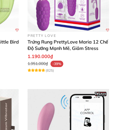
PRETTY LOVE
ttle Bird
Trứng Rung PrettyLove Maria 12 Chế
Độ Sướng Mạnh Mẽ, Giảm Stress
h sau mỗi lần dùng.
1.190.000₫
1.951.000₫
-39%
cá nhân.
(825)
ệu quả.