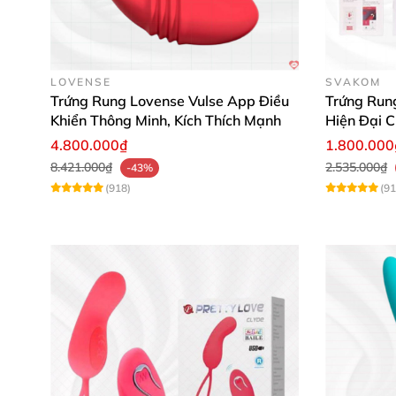
LOVENSE
SVAKOM
Trứng Rung Lovense Vulse App Điều
Trứng Run
Khiển Thông Minh, Kích Thích Mạnh
Hiện Đại C
4.800.000₫
1.800.000
8.421.000₫
2.535.000₫
-43%
(918)
(91