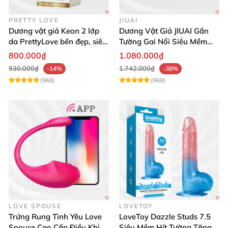
PRETTY LOVE
JIUAI
Dương vật giả Keon 2 lớp
Dương Vật Giả JIUAI Gắn
da PrettyLove bền đẹp, siêu
Tường Gai Nổi Siêu Mềm
mềm mại
Thoải Mái Mua Ngay
800.000₫
1.080.000₫
930.000₫
1.742.000₫
-14%
-38%
(968)
(968)
LOVE SPOUSE
LOVETOY
Trứng Rung Tình Yêu Love
LoveToy Dazzle Studs 7.5
Spouse Cao Cấp Điều Khiển
Siêu Mềm Hít Tường Tăng