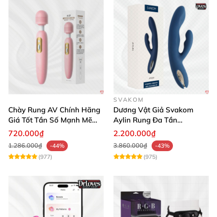
SVAKOM
Chày Rung AV Chính Hãng
Dương Vật Giả Svakom
Giá Tốt Tần Số Mạnh Mẽ
Aylin Rung Đa Tần
Siêu Bền
Massage Sung Sướng
720.000₫
2.200.000₫
1.286.000₫
3.860.000₫
-44%
-43%
(977)
(975)