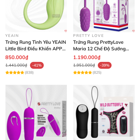
YEAIN
PRETTY LOVE
Trứng Rung Tình Yêu YEAIN
Trứng Rung PrettyLove
Little Bird Điều Khiển APP
Maria 12 Chế Độ Sướng
Siêu Mạnh
Mạnh Mẽ, Giảm Stress
850.000₫
1.190.000₫
1.441.000₫
1.951.000₫
-41%
-39%
(838)
(825)