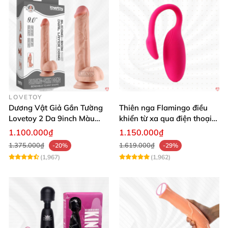
LOVETOY
Dương Vật Giả Gắn Tường
Thiên nga Flamingo điều
Lovetoy 2 Da 9inch Màu
khiển từ xa qua điện thoại
Flesh Hàng Chính Hãng
cực dễ dàng
1.100.000₫
1.150.000₫
1.375.000₫
1.619.000₫
-20%
-29%
(1,967)
(1,962)