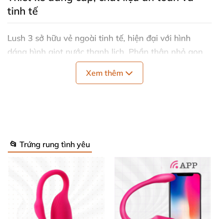
tinh tế
Lush 3 sở hữu vẻ ngoài tinh tế, hiện đại với hình
dáng hình giọt nước thanh lịch. Phần thân nhỏ gọn,
thon thả giúp dễ dàng đưa vào âm đạo, đồng thời
Xem thêm
tạo áp lực trực tiếp đến điểm G, mang lại cảm giác
khoái cảm tối đa. Chất liệu cao cấp nhất chính là
điểm cộng lớn của sản phẩm:
Được làm hoàn toàn từ silicone y tế cao cấp,
mềm mại và mịn màng khi chạm vào 🧴
📂 Trứng rung tình yêu
Không chứa phthalates, BPA, latex, đảm bảo an
toàn tuyệt đối cho làn da nhạy cảm 💖
Không thấm nước, dễ vệ sinh, giúp duy trì sự sạch