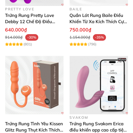
PRETTY LOVE
BAILE
Trứng Rung Pretty Love
Quần Lót Rung Baile Điều
Debby 12 Chế Độ Điều
Khiển Từ Xa Kích Thích Cực
Khiển Từ Xa Siêu Mượt
Mạnh
640.000₫
750.000₫
914.000₫
1.154.000₫
-30%
-35%
(801)
(796)
SVAKOM
Trứng Rung Tình Yêu Kissen
Trứng Rung Svakom Erica
Glitz Rung Thụt Kích Thích
điều khiển app cao cấp tiện