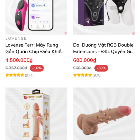
LOVENSE
Lovense Ferri Máy Rung
Đai Dương Vật RGB Double
Gắn Quần Chip Điều Khiển
Extensions - Độc Quyền Giá
App Tăng Hưng Phấn
Sốc
4.500.000₫
600.000₫
5.357.000₫
968.000₫
-16%
-38%
(974)
(970)