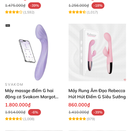
1.475.000₫
1.256.000₫
-39%
-18%
(1,592)
(1,017)
SVAKOM
Máy massge điểm G hai
Máy Rung Âm Đạo Rebecca
động cơ Svakom Margot
Hút Hút Điểm G Siêu Sướng
điều khiển qua app
1.800.000₫
860.000₫
1.914.000₫
1.410.000₫
-6%
-39%
(1,008)
(979)