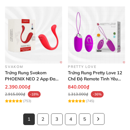
SVAKOM
PRETTY LOVE
Trứng Rung Svakom
Trứng Rung Pretty Love 12
PHOENIX NEO 2 App Đa
Chế Độ Remote Tình Yêu
Chức Năng Hấp Dẫn
Kích Thích
2.390.000₫
840.000₫
2.915.000₫
1.313.000₫
-18%
-36%
(753)
(745)
1
2
3
4
5