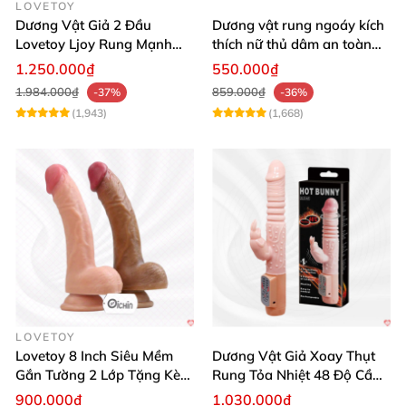
LOVETOY
Dương Vật Giả 2 Đầu
Dương vật rung ngoáy kích
Lovetoy Ljoy Rung Mạnh
thích nữ thủ dâm an toàn
ĐKTX Hút Sâu
cao cấp
1.250.000₫
550.000₫
1.984.000₫
859.000₫
-37%
-36%
(1,943)
(1,668)
LOVETOY
Lovetoy 8 Inch Siêu Mềm
Dương Vật Giả Xoay Thụt
Gắn Tường 2 Lớp Tặng Kèm
Rung Tỏa Nhiệt 48 Độ Cầm
Dầu Massage
Tay Hot Bunny
900.000₫
1.030.000₫