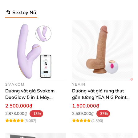
📂 Sextoy Nữ
SVAKOM
YEAIN
Dương vật giả Svakom
Dương vật giả rung thụt
DuoGlow 5 in 1 Máy
gắn tường YEAIN G Point
Massage Điểm G & Âm Vật
siêu thực điều khiển từ xa
2.500.000₫
1.600.000₫
Điều Khiển App
2.873.000₫
2.539.000₫
-13%
-37%
(3,067)
(2,590)