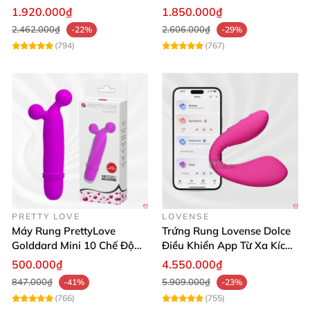
Mua Ngay
lợi
1.920.000₫
1.850.000₫
2.462.000₫
2.606.000₫
-22%
-29%
(794)
(767)
PRETTY LOVE
LOVENSE
Máy Rung PrettyLove
Trứng Rung Lovense Dolce
Golddard Mini 10 Chế Độ
Điều Khiển App Từ Xa Kích
Kích Thích Cực Sướng
Thích
500.000₫
4.550.000₫
847.000₫
5.909.000₫
-41%
-23%
(766)
(755)