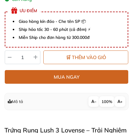
ƯU ĐIỂM
Giao hàng kín đáo - Che tên SP 📦
Ship hỏa tốc 30 - 60 phút (cả đêm) ⚡
Miễn Ship cho đơn hàng từ 300.000đ
🛒 THÊM VÀO GIỎ
MUA NGAY
Mô tả
−
100%
+
Trứng Rung Lush 3 Lovense – Trải Nghiệm