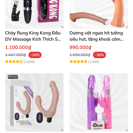
Chày Rung King Kong Đầu
Dương vật ngựa hít tường
DV Massage Kích Thích Sâu
siêu hút, tăng khoái cảm
Mạnh Mẽ
tận hưởng
1.100.000₫
990.000₫
1.447.000₫
1.596.000₫
-24%
-38%
(1,946)
(1,945)