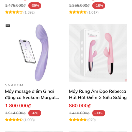
1.475.000₫
1.256.000₫
-39%
-18%
(1,592)
(1,017)
SVAKOM
Máy massge điểm G hai
Máy Rung Âm Đạo Rebecca
động cơ Svakom Margot
Hút Hút Điểm G Siêu Sướng
điều khiển qua app
1.800.000₫
860.000₫
1.914.000₫
1.410.000₫
-6%
-39%
(1,008)
(979)