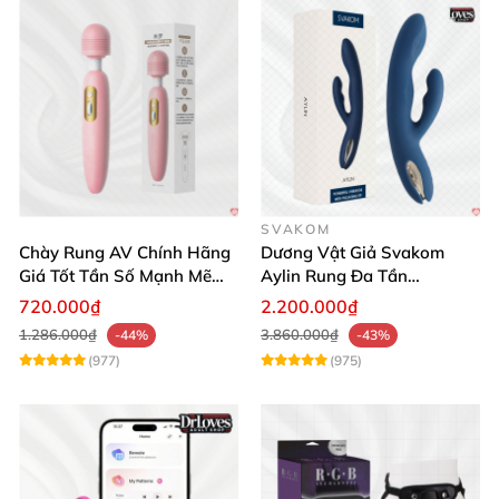
SVAKOM
Chày Rung AV Chính Hãng
Dương Vật Giả Svakom
Giá Tốt Tần Số Mạnh Mẽ
Aylin Rung Đa Tần
Siêu Bền
Massage Sung Sướng
720.000₫
2.200.000₫
1.286.000₫
3.860.000₫
-44%
-43%
(977)
(975)