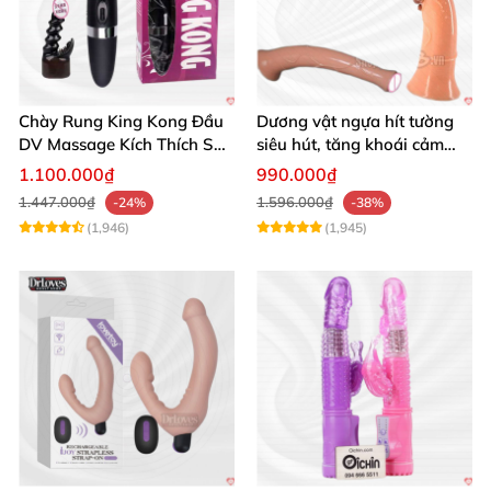
Chày Rung King Kong Đầu
Dương vật ngựa hít tường
DV Massage Kích Thích Sâu
siêu hút, tăng khoái cảm
Mạnh Mẽ
tận hưởng
1.100.000₫
990.000₫
1.447.000₫
1.596.000₫
-24%
-38%
(1,946)
(1,945)