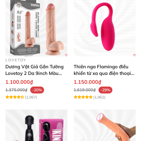
LOVETOY
Dương Vật Giả Gắn Tường
Thiên nga Flamingo điều
Lovetoy 2 Da 9inch Màu
khiển từ xa qua điện thoại
Flesh Hàng Chính Hãng
cực dễ dàng
1.100.000₫
1.150.000₫
1.375.000₫
1.619.000₫
-20%
-29%
(1,967)
(1,962)