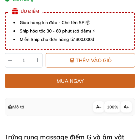
ƯU ĐIỂM
Giao hàng kín đáo - Che tên SP 📦
Ship hỏa tốc 30 - 60 phút (cả đêm) ⚡
Miễn Ship cho đơn hàng từ 300.000đ
🛒 THÊM VÀO GIỎ
MUA NGAY
Mô tả
−
100%
+
Trứng rung massage điểm G và âm vật