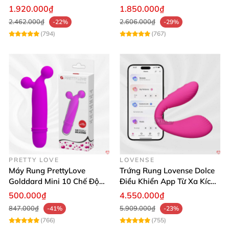
Mua Ngay
lợi
1.920.000₫
1.850.000₫
2.462.000₫
2.606.000₫
-22%
-29%
(794)
(767)
PRETTY LOVE
LOVENSE
Máy Rung PrettyLove
Trứng Rung Lovense Dolce
Golddard Mini 10 Chế Độ
Điều Khiển App Từ Xa Kích
Kích Thích Cực Sướng
Thích
500.000₫
4.550.000₫
847.000₫
5.909.000₫
-41%
-23%
(766)
(755)