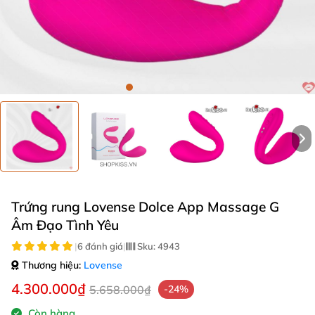
Trứng rung Lovense Dolce App Massage G
Âm Đạo Tình Yêu
|
6 đánh giá
|
Sku:
4943
Thương hiệu:
Lovense
4.300.000₫
5.658.000₫
-24%
Còn hàng