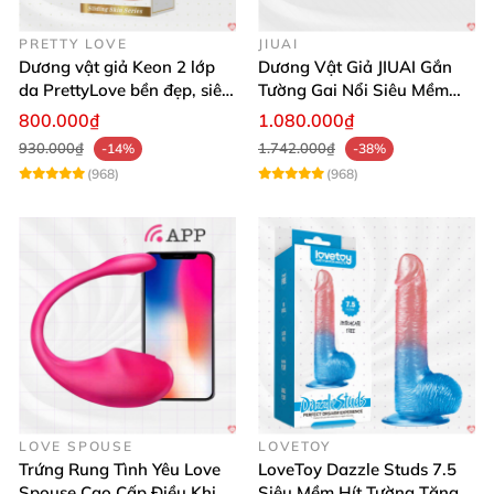
PRETTY LOVE
JIUAI
Dương vật giả Keon 2 lớp
Dương Vật Giả JIUAI Gắn
da PrettyLove bền đẹp, siêu
Tường Gai Nổi Siêu Mềm
mềm mại
Thoải Mái Mua Ngay
800.000₫
1.080.000₫
930.000₫
1.742.000₫
-14%
-38%
(968)
(968)
LOVE SPOUSE
LOVETOY
Trứng Rung Tình Yêu Love
LoveToy Dazzle Studs 7.5
Spouse Cao Cấp Điều Khiển
Siêu Mềm Hít Tường Tăng