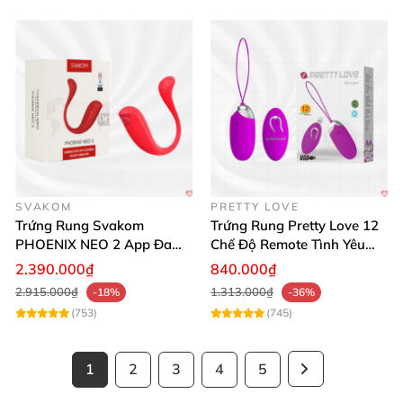
SVAKOM
PRETTY LOVE
Trứng Rung Svakom
Trứng Rung Pretty Love 12
PHOENIX NEO 2 App Đa
Chế Độ Remote Tình Yêu
Chức Năng Hấp Dẫn
Kích Thích
2.390.000₫
840.000₫
2.915.000₫
1.313.000₫
-18%
-36%
(753)
(745)
1
2
3
4
5