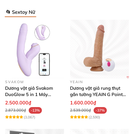
📂 Sextoy Nữ
SVAKOM
YEAIN
Dương vật giả Svakom
Dương vật giả rung thụt
DuoGlow 5 in 1 Máy
gắn tường YEAIN G Point
Massage Điểm G & Âm Vật
siêu thực điều khiển từ xa
2.500.000₫
1.600.000₫
Điều Khiển App
2.873.000₫
2.539.000₫
-13%
-37%
(3,067)
(2,590)