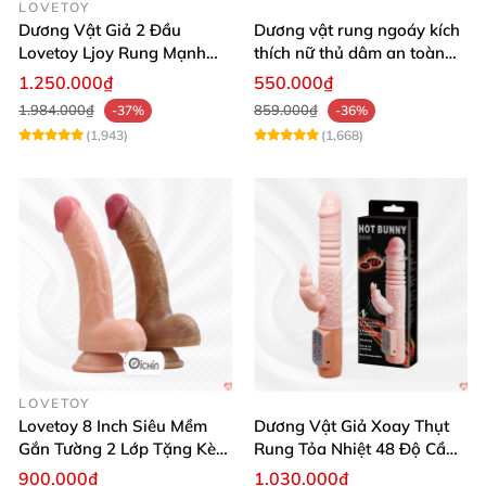
LOVETOY
Dương Vật Giả 2 Đầu
Dương vật rung ngoáy kích
Lovetoy Ljoy Rung Mạnh
thích nữ thủ dâm an toàn
ĐKTX Hút Sâu
cao cấp
1.250.000₫
550.000₫
1.984.000₫
859.000₫
-37%
-36%
(1,943)
(1,668)
LOVETOY
Lovetoy 8 Inch Siêu Mềm
Dương Vật Giả Xoay Thụt
Gắn Tường 2 Lớp Tặng Kèm
Rung Tỏa Nhiệt 48 Độ Cầm
Dầu Massage
Tay Hot Bunny
900.000₫
1.030.000₫