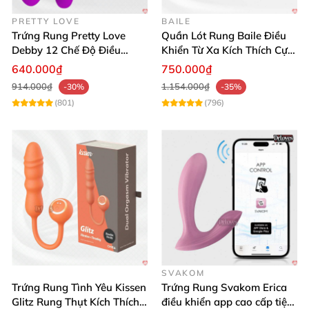
PRETTY LOVE
BAILE
Trứng Rung Pretty Love
Quần Lót Rung Baile Điều
Debby 12 Chế Độ Điều
Khiển Từ Xa Kích Thích Cực
Khiển Từ Xa Siêu Mượt
Mạnh
640.000₫
750.000₫
914.000₫
1.154.000₫
-30%
-35%
(801)
(796)
SVAKOM
Trứng Rung Tình Yêu Kissen
Trứng Rung Svakom Erica
Glitz Rung Thụt Kích Thích
điều khiển app cao cấp tiện