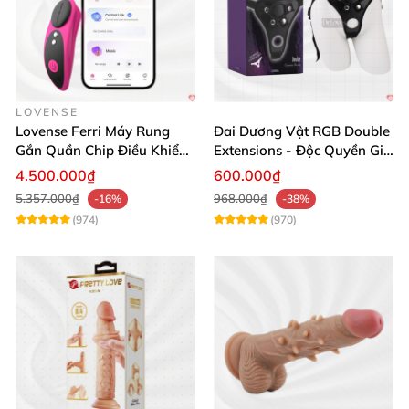
LOVENSE
Lovense Ferri Máy Rung
Đai Dương Vật RGB Double
Gắn Quần Chip Điều Khiển
Extensions - Độc Quyền Giá
App Tăng Hưng Phấn
Sốc
4.500.000₫
600.000₫
5.357.000₫
968.000₫
-16%
-38%
(974)
(970)