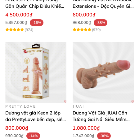
Gắn Quần Chip Điều Khiển
Extensions - Độc Quyền Giá
App Tăng Hưng Phấn
Sốc
4.500.000₫
600.000₫
5.357.000₫
968.000₫
-16%
-38%
(974)
(970)
PRETTY LOVE
JIUAI
Dương vật giả Keon 2 lớp
Dương Vật Giả JIUAI Gắn
da PrettyLove bền đẹp, siêu
Tường Gai Nổi Siêu Mềm
mềm mại
Thoải Mái Mua Ngay
800.000₫
1.080.000₫
930.000₫
1.742.000₫
-14%
-38%