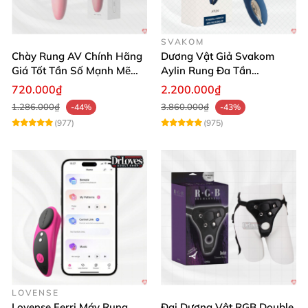
SVAKOM
Chày Rung AV Chính Hãng
Dương Vật Giả Svakom
Giá Tốt Tần Số Mạnh Mẽ
Aylin Rung Đa Tần
Siêu Bền
Massage Sung Sướng
720.000₫
2.200.000₫
1.286.000₫
3.860.000₫
-44%
-43%
(977)
(975)
LOVENSE
Lovense Ferri Máy Rung
Đai Dương Vật RGB Double