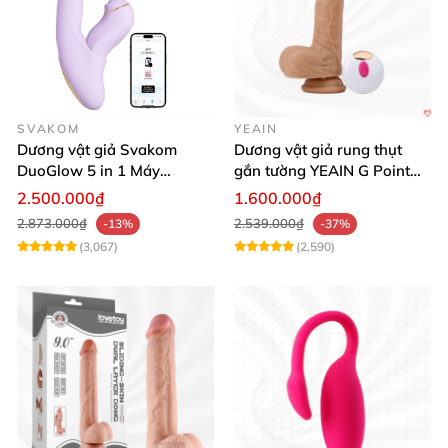
SVAKOM
YEAIN
Dương vật giả Svakom
Dương vật giả rung thụt
DuoGlow 5 in 1 Máy
gắn tường YEAIN G Point
Massage Điểm G & Âm Vật
siêu thực điều khiển từ xa
2.500.000₫
1.600.000₫
Điều Khiển App
2.873.000₫
2.539.000₫
-13%
-37%
(3,067)
(2,590)