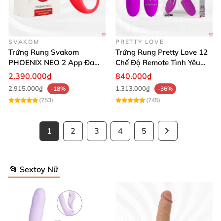
SVAKOM
PRETTY LOVE
Trứng Rung Svakom
Trứng Rung Pretty Love 12
PHOENIX NEO 2 App Đa
Chế Độ Remote Tình Yêu
Chức Năng Hấp Dẫn
Kích Thích
2.390.000₫
840.000₫
2.915.000₫
1.313.000₫
-18%
-36%
(753)
(745)
1
2
3
4
5
📂 Sextoy Nữ