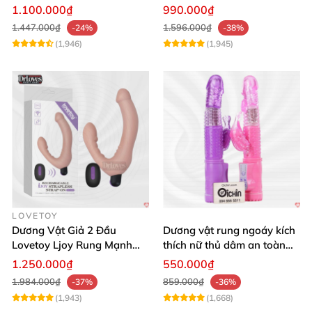
Mạnh Mẽ
tận hưởng
1.100.000₫
990.000₫
1.447.000₫
1.596.000₫
-24%
-38%
(1,946)
(1,945)
LOVETOY
Dương Vật Giả 2 Đầu
Dương vật rung ngoáy kích
Lovetoy Ljoy Rung Mạnh
thích nữ thủ dâm an toàn
ĐKTX Hút Sâu
cao cấp
1.250.000₫
550.000₫
1.984.000₫
859.000₫
-37%
-36%
(1,943)
(1,668)