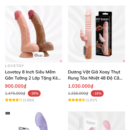
LOVETOY
Lovetoy 8 Inch Siêu Mềm
Dương Vật Giả Xoay Thụt
Gắn Tường 2 Lớp Tặng Kèm
Rung Tỏa Nhiệt 48 Độ Cầm
Dầu Massage
Tay Hot Bunny
900.000₫
1.030.000₫
1.475.000₫
1.256.000₫
-39%
-18%
(1,592)
(1,017)