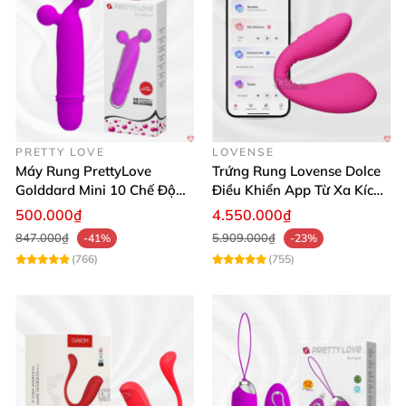
PRETTY LOVE
LOVENSE
Máy Rung PrettyLove
Trứng Rung Lovense Dolce
Golddard Mini 10 Chế Độ
Điều Khiển App Từ Xa Kích
Kích Thích Cực Sướng
Thích
500.000₫
4.550.000₫
847.000₫
5.909.000₫
-41%
-23%
(766)
(755)