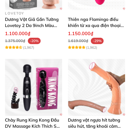
LOVETOY
Dương Vật Giả Gắn Tường
Thiên nga Flamingo điều
Lovetoy 2 Da 9inch Màu
khiển từ xa qua điện thoại
Flesh Hàng Chính Hãng
cực dễ dàng
1.100.000₫
1.150.000₫
1.375.000₫
1.619.000₫
-20%
-29%
(1,967)
(1,962)
Chày Rung King Kong Đầu
Dương vật ngựa hít tường
DV Massage Kích Thích Sâu
siêu hút, tăng khoái cảm