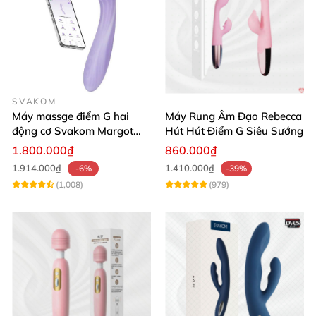
SVAKOM
Máy massge điểm G hai
Máy Rung Âm Đạo Rebecca
động cơ Svakom Margot
Hút Hút Điểm G Siêu Sướng
điều khiển qua app
1.800.000₫
860.000₫
1.914.000₫
1.410.000₫
-6%
-39%
(1,008)
(979)