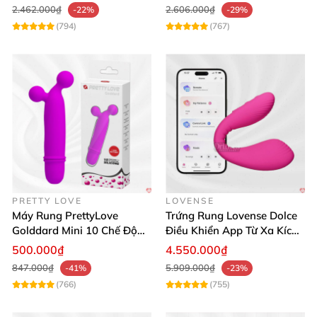
2.462.000₫
2.606.000₫
-22%
-29%
(794)
(767)
PRETTY LOVE
LOVENSE
Máy Rung PrettyLove
Trứng Rung Lovense Dolce
Golddard Mini 10 Chế Độ
Điều Khiển App Từ Xa Kích
Kích Thích Cực Sướng
Thích
500.000₫
4.550.000₫
847.000₫
5.909.000₫
-41%
-23%
(766)
(755)