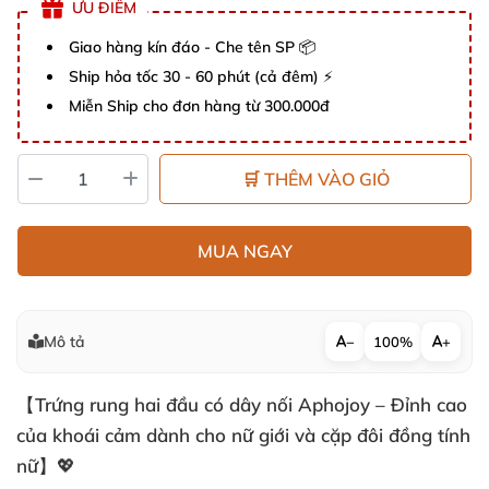
ƯU ĐIỂM
Giao hàng kín đáo - Che tên SP 📦
Ship hỏa tốc 30 - 60 phút (cả đêm) ⚡
Miễn Ship cho đơn hàng từ 300.000đ
🛒 THÊM VÀO GIỎ
MUA NGAY
Mô tả
−
100%
+
【Trứng rung hai đầu có dây nối Aphojoy – Đỉnh cao
của khoái cảm dành cho nữ giới và cặp đôi đồng tính
nữ】💖