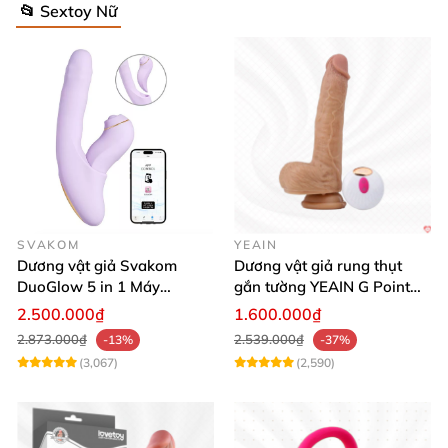
📂 Sextoy Nữ
SVAKOM
YEAIN
Dương vật giả Svakom
Dương vật giả rung thụt
DuoGlow 5 in 1 Máy
gắn tường YEAIN G Point
Massage Điểm G & Âm Vật
siêu thực điều khiển từ xa
2.500.000₫
1.600.000₫
Điều Khiển App
2.873.000₫
2.539.000₫
-13%
-37%
(3,067)
(2,590)