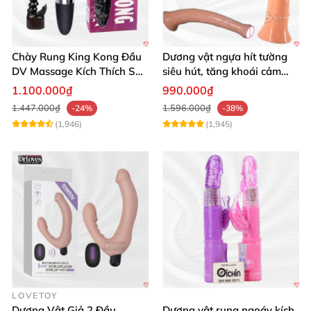
Chày Rung King Kong Đầu
Dương vật ngựa hít tường
DV Massage Kích Thích Sâu
siêu hút, tăng khoái cảm
Mạnh Mẽ
tận hưởng
1.100.000₫
990.000₫
1.447.000₫
1.596.000₫
-24%
-38%
(1,946)
(1,945)
LOVETOY
Dương Vật Giả 2 Đầu
Dương vật rung ngoáy kích