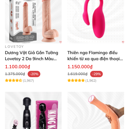
LOVETOY
Dương Vật Giả Gắn Tường
Thiên nga Flamingo điều
Lovetoy 2 Da 9inch Màu
khiển từ xa qua điện thoại
Flesh Hàng Chính Hãng
cực dễ dàng
1.100.000₫
1.150.000₫
1.375.000₫
1.619.000₫
-20%
-29%
(1,967)
(1,962)