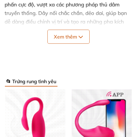
phấn cực độ, vượt xa các phương pháp thủ dâm
truyền thống. Dây nối chắc chắn, dẻo dai, giúp bạn
dễ dàng điều chỉnh vị trí và tạo ra những pha kích
thích đa dạng.
Xem thêm
Thiết kế tinh tế, tính năng đỉnh cao
Sản phẩm sở hữu kích thước rất phù hợp, chỉ 7cm x
2.8cm, vừa vặn để đưa sâu vào trong âm đạo mà
📂 Trứng rung tình yêu
vẫn đảm bảo thoải mái, không gây khó chịu. Bề mặt
nhám tăng ma sát, giúp quá trình thủ dâm trở nên
mượt mà, tự nhiên hơn.
Chế độ rung đa dạng
gồm 7 chế độ khác nhau, phù
hợp mọi sở thích từ nhẹ nhàng tới mạnh mẽ, tạo điều
kiện để bạn tự do lựa chọn chế độ phù hợp với cảm