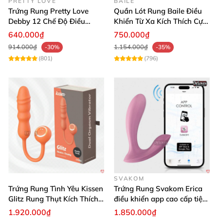
PRETTY LOVE
BAILE
Trứng Rung Pretty Love
Quần Lót Rung Baile Điều
Debby 12 Chế Độ Điều
Khiển Từ Xa Kích Thích Cực
Khiển Từ Xa Siêu Mượt
Mạnh
640.000₫
750.000₫
914.000₫
1.154.000₫
-30%
-35%
(801)
(796)
SVAKOM
Trứng Rung Tình Yêu Kissen
Trứng Rung Svakom Erica
Glitz Rung Thụt Kích Thích
điều khiển app cao cấp tiện
Mua Ngay
lợi
1.920.000₫
1.850.000₫