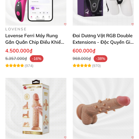
LOVENSE
Lovense Ferri Máy Rung
Đai Dương Vật RGB Double
Gắn Quần Chip Điều Khiển
Extensions - Độc Quyền Giá
App Tăng Hưng Phấn
Sốc
4.500.000₫
600.000₫
5.357.000₫
968.000₫
-16%
-38%
(974)
(970)