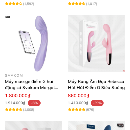
(1,592)
(1,017)
SVAKOM
Máy massge điểm G hai
Máy Rung Âm Đạo Rebecca
động cơ Svakom Margot
Hút Hút Điểm G Siêu Sướng
điều khiển qua app
1.800.000₫
860.000₫
1.914.000₫
1.410.000₫
-6%
-39%
(1,008)
(979)