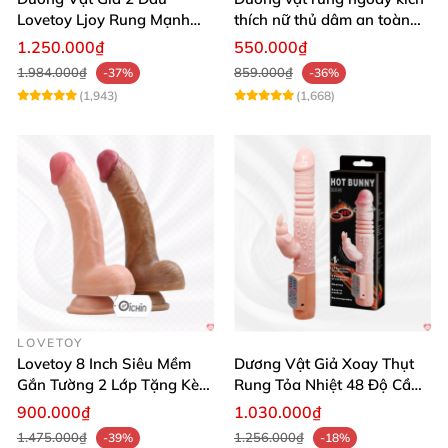
Lovetoy Ljoy Rung Mạnh
thích nữ thủ dâm an toàn
ĐKTX Hút Sâu
cao cấp
1.250.000₫
550.000₫
1.984.000₫
859.000₫
-37%
-36%
(1,943)
(1,668)
LOVETOY
Lovetoy 8 Inch Siêu Mềm
Dương Vật Giả Xoay Thụt
Gắn Tường 2 Lớp Tặng Kèm
Rung Tỏa Nhiệt 48 Độ Cầm
Dầu Massage
Tay Hot Bunny
900.000₫
1.030.000₫
1.475.000₫
1.256.000₫
-39%
-18%