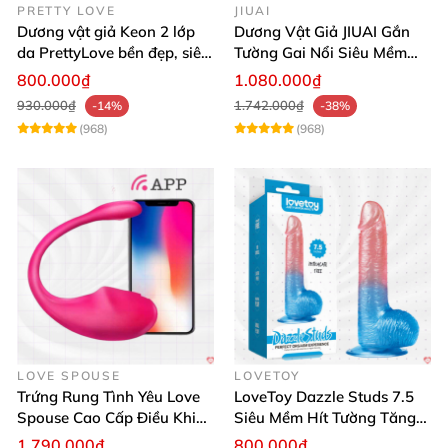
PRETTY LOVE
JIUAI
Dương vật giả Keon 2 lớp
Dương Vật Giả JIUAI Gắn
da PrettyLove bền đẹp, siêu
Tường Gai Nổi Siêu Mềm
mềm mại
Thoải Mái Mua Ngay
800.000₫
1.080.000₫
930.000₫
1.742.000₫
-14%
-38%
(968)
(968)
LOVE SPOUSE
LOVETOY
Trứng Rung Tình Yêu Love
LoveToy Dazzle Studs 7.5
Spouse Cao Cấp Điều Khiển
Siêu Mềm Hít Tường Tăng
App Đỉnh Cao
Khoái Cảm
1.790.000₫
800.000₫