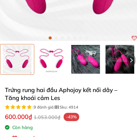
Trứng rung hai đầu Aphojoy kết nối dây –
Tăng khoái cảm Les
|
9 đánh giá
|
Sku:
4914
600.000₫
1.053.000₫
-43%
Còn hàng