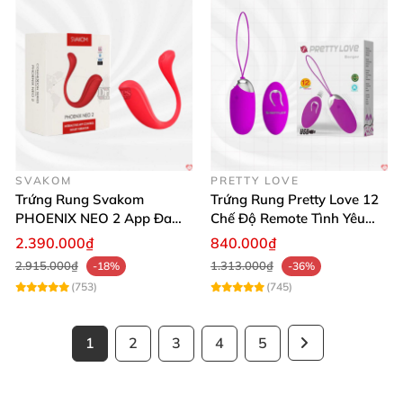
SVAKOM
PRETTY LOVE
Trứng Rung Svakom
Trứng Rung Pretty Love 12
PHOENIX NEO 2 App Đa
Chế Độ Remote Tình Yêu
Chức Năng Hấp Dẫn
Kích Thích
2.390.000₫
840.000₫
2.915.000₫
1.313.000₫
-18%
-36%
(753)
(745)
1
2
3
4
5