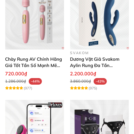
SVAKOM
Chày Rung AV Chính Hãng
Dương Vật Giả Svakom
Giá Tốt Tần Số Mạnh Mẽ
Aylin Rung Đa Tần
Siêu Bền
Massage Sung Sướng
720.000₫
2.200.000₫
1.286.000₫
3.860.000₫
-44%
-43%
(977)
(975)