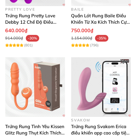
PRETTY LOVE
BAILE
Trứng Rung Pretty Love
Quần Lót Rung Baile Điều
Debby 12 Chế Độ Điều
Khiển Từ Xa Kích Thích Cực
Khiển Từ Xa Siêu Mượt
Mạnh
640.000₫
750.000₫
914.000₫
1.154.000₫
-30%
-35%
(801)
(796)
SVAKOM
Trứng Rung Tình Yêu Kissen
Trứng Rung Svakom Erica
Glitz Rung Thụt Kích Thích
điều khiển app cao cấp tiện