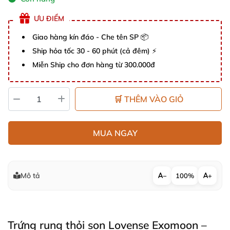
ƯU ĐIỂM
Giao hàng kín đáo - Che tên SP 📦
Ship hỏa tốc 30 - 60 phút (cả đêm) ⚡
Miễn Ship cho đơn hàng từ 300.000đ
🛒 THÊM VÀO GIỎ
MUA NGAY
Mô tả
−
100%
+
Trứng rung thỏi son Lovense Exomoon –