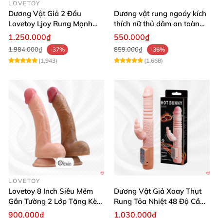
LOVETOY
Dương Vật Giả 2 Đầu
Dương vật rung ngoáy kích
Lovetoy Ljoy Rung Mạnh
thích nữ thủ dâm an toàn
ĐKTX Hút Sâu
cao cấp
1.250.000₫
550.000₫
1.984.000₫
859.000₫
-37%
-36%
(1,943)
(1,668)
LOVETOY
Lovetoy 8 Inch Siêu Mềm
Dương Vật Giả Xoay Thụt
Gắn Tường 2 Lớp Tặng Kèm
Rung Tỏa Nhiệt 48 Độ Cầm
Dầu Massage
Tay Hot Bunny
900.000₫
1.030.000₫