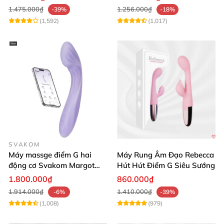
1.475.000₫
1.256.000₫
-39%
-18%
(1,592)
(1,017)
SVAKOM
Máy massge điểm G hai
Máy Rung Âm Đạo Rebecca
động cơ Svakom Margot
Hút Hút Điểm G Siêu Sướng
điều khiển qua app
1.800.000₫
860.000₫
1.914.000₫
1.410.000₫
-6%
-39%
(1,008)
(979)