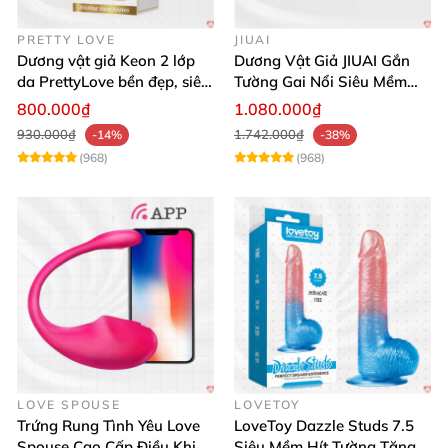
PRETTY LOVE
JIUAI
Dương vật giả Keon 2 lớp
Dương Vật Giả JIUAI Gắn
da PrettyLove bền đẹp, siêu
Tường Gai Nổi Siêu Mềm
mềm mại
Thoải Mái Mua Ngay
800.000₫
1.080.000₫
930.000₫
1.742.000₫
-14%
-38%
(968)
(968)
LOVE SPOUSE
LOVETOY
Trứng Rung Tình Yêu Love
LoveToy Dazzle Studs 7.5
Spouse Cao Cấp Điều Khiển
Siêu Mềm Hít Tường Tăng