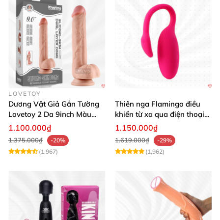
LOVETOY
Dương Vật Giả Gắn Tường
Thiên nga Flamingo điều
Lovetoy 2 Da 9inch Màu
khiển từ xa qua điện thoại
Flesh Hàng Chính Hãng
cực dễ dàng
1.100.000₫
1.150.000₫
1.375.000₫
1.619.000₫
-20%
-29%
(1,967)
(1,962)