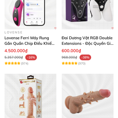
LOVENSE
Lovense Ferri Máy Rung
Đai Dương Vật RGB Double
Gắn Quần Chip Điều Khiển
Extensions - Độc Quyền Giá
App Tăng Hưng Phấn
Sốc
4.500.000₫
600.000₫
5.357.000₫
968.000₫
-16%
-38%
(974)
(970)