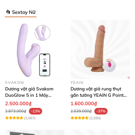
📂 Sextoy Nữ
SVAKOM
YEAIN
Dương vật giả Svakom
Dương vật giả rung thụt
DuoGlow 5 in 1 Máy
gắn tường YEAIN G Point
Massage Điểm G & Âm Vật
siêu thực điều khiển từ xa
2.500.000₫
1.600.000₫
Điều Khiển App
2.873.000₫
2.539.000₫
-13%
-37%
(3,067)
(2,590)