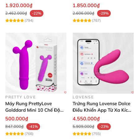
Mua Ngay
lợi
1.920.000₫
1.850.000₫
2.462.000₫
2.606.000₫
-22%
-29%
(794)
(767)
PRETTY LOVE
LOVENSE
Máy Rung PrettyLove
Trứng Rung Lovense Dolce
Golddard Mini 10 Chế Độ
Điều Khiển App Từ Xa Kích
Kích Thích Cực Sướng
Thích
500.000₫
4.550.000₫
847.000₫
5.909.000₫
-41%
-23%
(766)
(755)