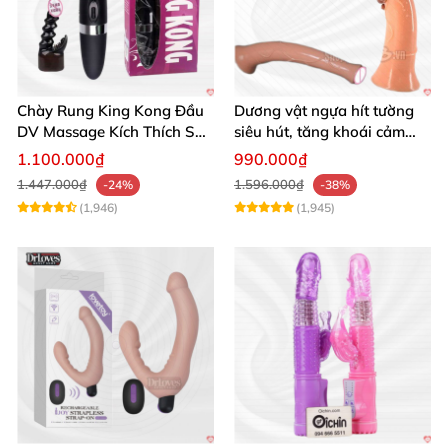
Chày Rung King Kong Đầu
Dương vật ngựa hít tường
DV Massage Kích Thích Sâu
siêu hút, tăng khoái cảm
Mạnh Mẽ
tận hưởng
1.100.000₫
990.000₫
1.447.000₫
1.596.000₫
-24%
-38%
(1,946)
(1,945)