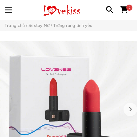
0
Trang chủ
/
Sextoy Nữ
/
Trứng rung tình yêu