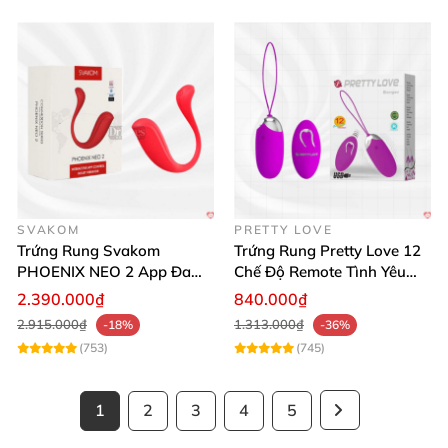
SVAKOM
PRETTY LOVE
Trứng Rung Svakom
Trứng Rung Pretty Love 12
PHOENIX NEO 2 App Đa
Chế Độ Remote Tình Yêu
Chức Năng Hấp Dẫn
Kích Thích
2.390.000₫
840.000₫
2.915.000₫
1.313.000₫
-18%
-36%
(753)
(745)
1
2
3
4
5