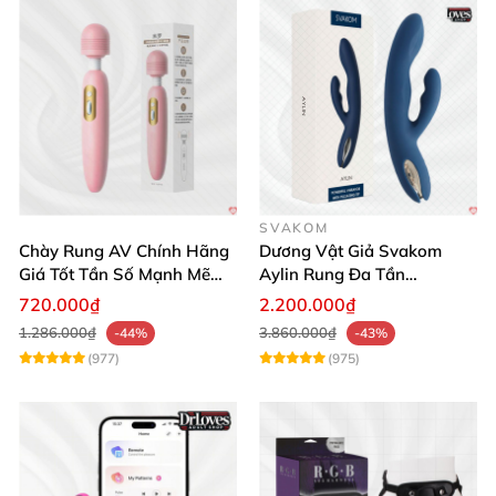
SVAKOM
Chày Rung AV Chính Hãng
Dương Vật Giả Svakom
Giá Tốt Tần Số Mạnh Mẽ
Aylin Rung Đa Tần
Siêu Bền
Massage Sung Sướng
720.000₫
2.200.000₫
1.286.000₫
3.860.000₫
-44%
-43%
(977)
(975)