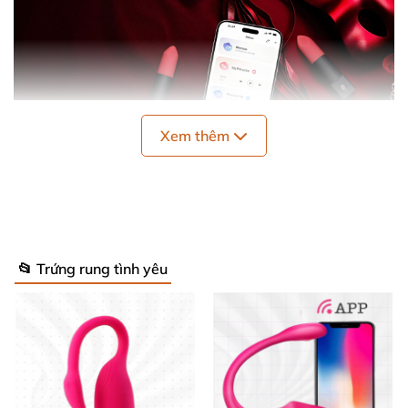
Xem thêm
Trứng Rung Exomoon Thỏi Son Lovense Kích Thích Mua Ngay
📂 Trứng rung tình yêu
Thiết kế và tính năng nổi bật của Lovense
Exomoon 🎯
Sản phẩm gây ấn tượng mạnh nhờ chức năng điều
khiển từ xa thông minh không giới hạn khoảng cách.
Người dùng có thể thao tác qua ứng dụng Lovense