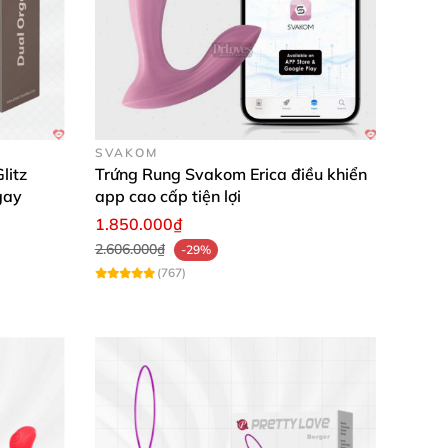
SVAKOM
litz
Trứng Rung Svakom Erica điều khiển
gay
app cao cấp tiện lợi
1.850.000₫
2.606.000₫
-29%
(767)