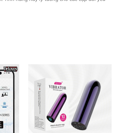
ước mà không lo hỏng hóc. Công nghệ sạc USB
và duy trì hoạt động liên tục trong 60 phút.
p, cảm xúc thăng hoa hơn hẳn." – Nguyễn Thị