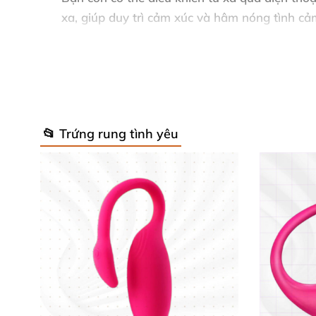
xa, giúp duy trì cảm xúc và hâm nóng tình cả
An toàn và tiện lợi trong mọi tình hu
Lovense Vulse được trang bị khả năng chống
📂 Trứng rung tình yêu
từ tính giúp tiết kiệm năng lượng và thuận tiệ
Thêm vào đó, thời gian chờ lên đến 120 giờ đ
Đánh giá từ khách hàng yêu thích Lo
"Sử dụng Lovense Vulse thật sự là trải n
Hạnh