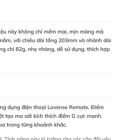
t liệu này không chỉ mềm mại, mịn màng mà
 nắm, với chiều dài tổng 203mm và nhánh dài
g chỉ 82g, nhẹ nhàng, dễ sử dụng, thích hợp
ứng dụng điện thoại Lovense Remote. Điểm
ệt tạo ma sát kích thích điểm G cực mạnh.
hoa trong từng khoảnh khắc.
i. Tính năng này lý tưởng cho các cặp đôi yêu