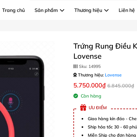
Trang chủ
Sản phẩm
Thương hiệu
Liên hệ
Trứng Rung Điều K
Lovense
Sku:
14995
Thương hiệu:
Lovense
5.750.000₫
6.845.000₫
Còn hàng
ƯU ĐIỂM
Giao hàng kín đáo - Che
Ship hỏa tốc 30 - 60 ph
Miễn Ship cho đơn hàng