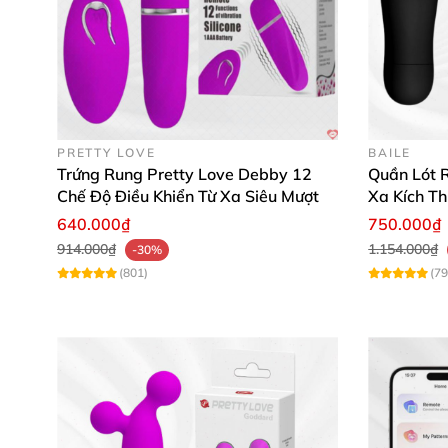
PRETTY LOVE
BAILE
Trứng Rung Pretty Love Debby 12
Quần Lót R
Chế Độ Điều Khiển Từ Xa Siêu Mượt
Xa Kích T
640.000₫
750.000₫
914.000₫
1.154.000₫
-30%
(801)
(79