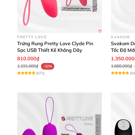
PRETTY LOVE
SVAKOM
Trứng Rung Pretty Love Clyde Pin
Svakom Da
Sạc USB Thiết Kế Không Dây
Tốc Độ Mớ
810.000₫
1.350.000
1.191.000₫
1.688.000₫
-32%
(873)
(84