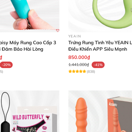
YEAIN
isy Máy Rung Cao Cấp 3
Trứng Rung Tình Yêu YEAIN Li
i Đảm Bảo Hài Lòng
Điều Khiển APP Siêu Mạnh
₫
850.000₫
1.441.000₫
-20%
-41%
5)
(838)