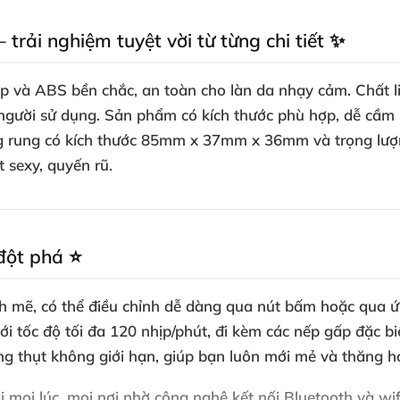
 trải nghiệm tuyệt vời từ từng chi tiết ✨
 cấp và ABS bền chắc, an toàn cho làn da nhạy cảm. Chấ
 người sử dụng. Sản phẩm có kích thước phù hợp, dễ cầm
ng rung có kích thước 85mm x 37mm x 36mm và trọng lượn
 sexy, quyến rũ.
đột phá ⭐️
h mẽ, có thể điều chỉnh dễ dàng qua nút bấm hoặc qua 
i tốc độ tối đa 120 nhịp/phút, đi kèm các nếp gấp đặc bi
ng thụt không giới hạn, giúp bạn luôn mới mẻ và thăng 
i mọi lúc, mọi nơi nhờ công nghệ kết nối Bluetooth và wif