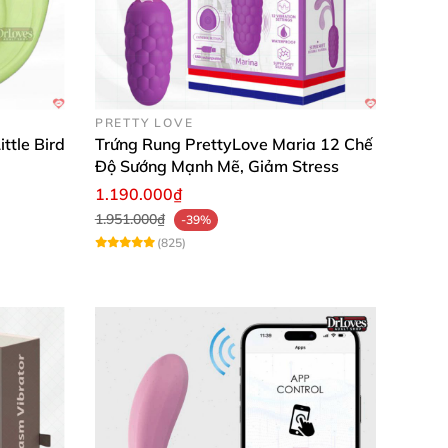
PRETTY LOVE
ttle Bird
Trứng Rung PrettyLove Maria 12 Chế
Độ Sướng Mạnh Mẽ, Giảm Stress
1.190.000₫
1.951.000₫
-39%
(825)