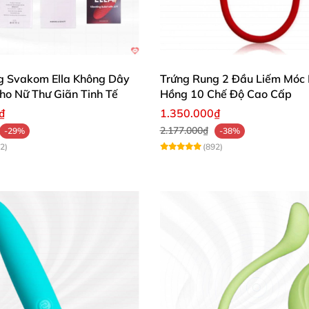
g Svakom Ella Không Dây
Trứng Rung 2 Đầu Liếm Móc
ho Nữ Thư Giãn Tinh Tế
Hồng 10 Chế Độ Cao Cấp
₫
1.350.000₫
2.177.000₫
-29%
-38%
2)
(892)