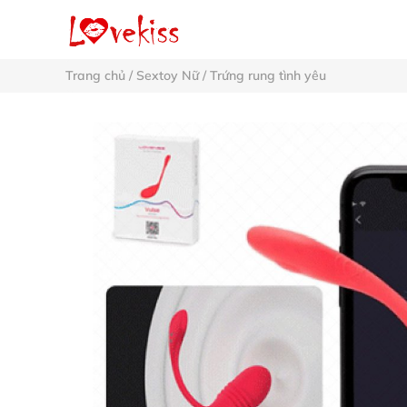
Trang chủ
/
Sextoy Nữ
/
Trứng rung tình yêu