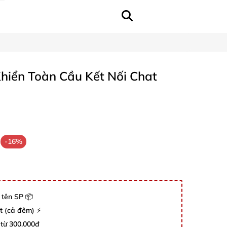
hiển Toàn Cầu Kết Nối Chat
-16%
 tên SP 📦
út (cả đêm) ⚡
 từ 300.000đ