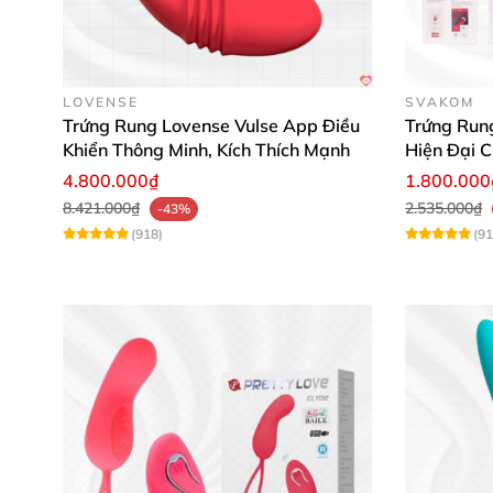
LOVENSE
SVAKOM
Trứng Rung Lovense Vulse App Điều
Trứng Run
Khiển Thông Minh, Kích Thích Mạnh
Hiện Đại C
4.800.000₫
1.800.000
8.421.000₫
2.535.000₫
-43%
(918)
(91