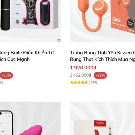
ung Baile Điều Khiển Từ
Trứng Rung Tình Yêu Kissen G
hích Cực Mạnh
Rung Thụt Kích Thích Mua N
1.920.000₫
2.462.000₫
-35%
-22%
6)
(794)