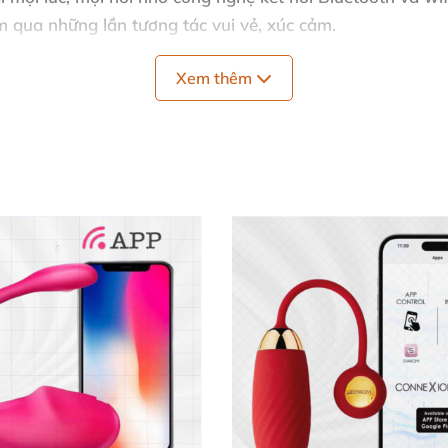
m qua những lần tương tác vui vẻ, xúc cảm.
Xem thêm
ống 💦
 nước IPX7, cho phép vệ sinh dễ dàng và sử dụng dưới n
n trong quá trình sạc, chỉ mất khoảng 60 phút để sạc đầy 
ể bạn thoải mái sử dụng mà không lo hết pin.
vense Vulse
ghiệm tuyệt vời, cảm giác mạnh mẽ, dễ điều khiển qua ap