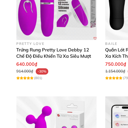
"Chúng tôi dùng để hâm nóng tình cảm và t
PRETTY LOVE
BAILE
Trứng Rung Pretty Love Debby 12
Quần Lót R
Chế Độ Điều Khiển Từ Xa Siêu Mượt
Xa Kích T
Đừng bỏ lỡ cơ hội trải nghiệm trứng rung Bl
640.000₫
750.000₫
để bản thân được tận hưởng sự thăng hoa và 
914.000₫
1.154.000₫
-30%
(801)
(79
🔥 Mua ngay hôm nay để nhận được sự khác bi