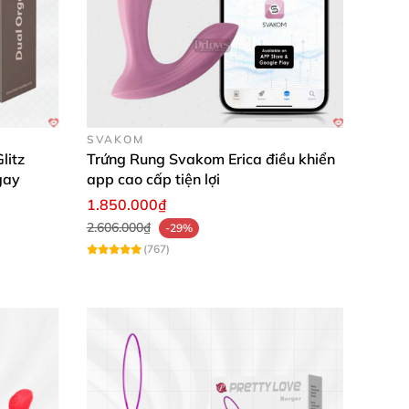
à sang trọng." - Trần Văn Đức
SVAKOM
litz
Trứng Rung Svakom Erica điều khiển
gay
app cao cấp tiện lợi
 bạn khám phá giới hạn khoái cảm mới. Hãy
1.850.000₫
a bạn.
2.606.000₫
-29%
(767)