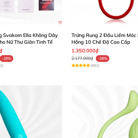
g Svakom Ella Không Dây
Trứng Rung 2 Đầu Liếm Móc
c hại
ho Nữ Thư Giãn Tinh Tế
Hồng 10 Chế Độ Cao Cấp
₫
1.350.000₫
2.177.000₫
-29%
-38%
 giác kích thích mới mẻ
2)
(892)
oth 4.0
để sạc đầy
thoải mái trải nghiệm
anh tiếng