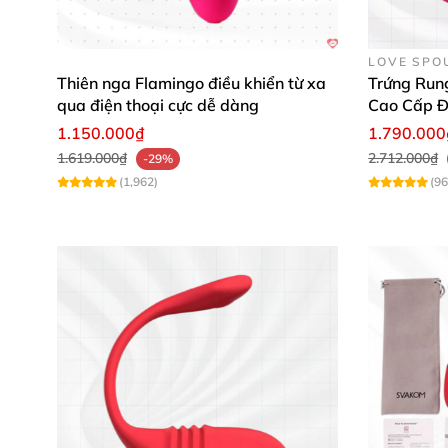
LOVE SPO
Thiên nga Flamingo điều khiển từ xa
Trứng Run
qua điện thoại cực dễ dàng
Cao Cấp Đ
1.150.000₫
1.790.000
1.619.000₫
2.712.000₫
-29%
(1,962)
(96
Thông Số Kỹ Thuật Nổi Bật 🚀