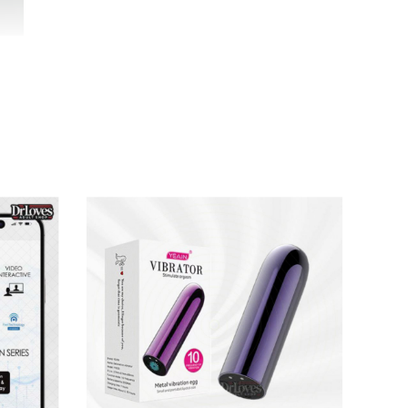
 và sử dụng bất cứ đâu. Bên ngoài được bao
ịu. Màu hồng nữ tính càng làm nổi bật sự mềm
iện thoại thông minh, tương thích với cả