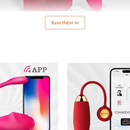
Xem thêm
Trứng Rung Bluetooth Thiên Nga Silicone An Toàn Kích Thích Nữ
i 🎨✨
m x 3cm và trọng lượng nhẹ chỉ 45g, dễ dàng mang theo
oàn tuyệt đối cho da, không gây kích ứng hay mùi khó ch
hệ kết nối Bluetooth 4.0 cho phép điều khiển từ xa qua đ
nh tần số rung theo ý muốn.