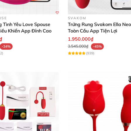
USE
SVAKOM
g Tình Yêu Love Spouse
Trứng Rung Svakom Ella Neo
iều Khiển App Đỉnh Cao
Toàn Cầu App Tiện Lợi
₫
1.950.000₫
3.545.000₫
-34%
-45%
2)
(939)
Trứng Rung Bluetooth Thiên Nga Silicone An Toàn Kích Thích Nữ