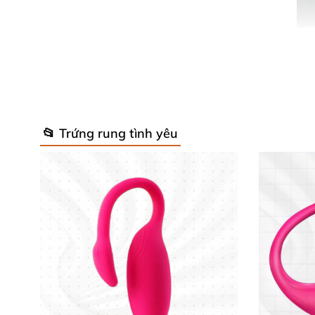
📂 Trứng rung tình yêu
Thiết Kế Tinh Tế, Công Nghệ Hiện Đạ
Sản phẩm sở hữu kích thước nhỏ vừa vặn 7.2c
phủ bởi chất liệu Silicone ABS cao cấp, an t
mại, quyến rũ của sản phẩm. Đặc biệt, công ng
iPhone và Android giúp bạn dễ dàng điều chỉ