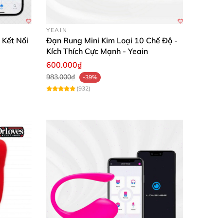
YEAIN
 Kết Nối
Đạn Rung Mini Kim Loại 10 Chế Độ -
Kích Thích Cực Mạnh - Yeain
600.000₫
983.000₫
-39%
(932)