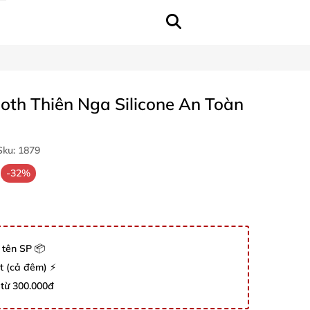
oth Thiên Nga Silicone An Toàn
ku:
1879
-32%
 tên SP 📦
út (cả đêm) ⚡
 từ 300.000đ