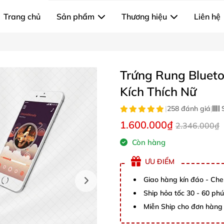
Trang chủ
Sản phẩm
Thương hiệu
Liên hệ
Trứng Rung Blueto
Kích Thích Nữ
|
258 đánh giá
|
S
1.600.000₫
2.346.000₫
Còn hàng
ƯU ĐIỂM
Giao hàng kín đáo - Che
Ship hỏa tốc 30 - 60 ph
Miễn Ship cho đơn hàng