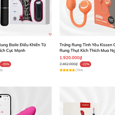
hật sự bất ngờ với hiệu quả. Thiết kế đẹp, dễ sử dụng v
Trứng Rung Bluetooth Thiên Nga Silicone An Toàn Kích Thích Nữ
ung Baile Điều Khiển Từ
Trứng Rung Tình Yêu Kissen G
hích Cực Mạnh
Rung Thụt Kích Thích Mua N
uetooth Thiên Nga EG34 – sản phẩm sextoy đỉnh cao giúp
1.920.000₫
mang lại ngọn lửa nồng cháy cho cuộc sống tình cảm củ
2.462.000₫
-35%
-22%
6)
(794)
ệt tuyệt vời! 🔥