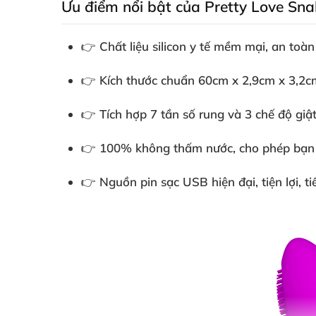
Ưu điểm nổi bật của Pretty Love Sna
👉 Chất liệu silicon y tế mềm mại, an toà
👉 Kích thước chuẩn 60cm x 2,9cm x 3,2cm
👉 Tích hợp 7 tần số rung và 3 chế độ giậ
👉 100% không thấm nước, cho phép bạn th
👉 Nguồn pin sạc USB hiện đại, tiện lợi, tiế