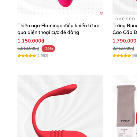
LOVE SPO
Thiên nga Flamingo điều khiển từ xa
Trứng Run
qua điện thoại cực dễ dàng
Cao Cấp Đ
1.150.000₫
1.790.000
1.619.000₫
2.712.000₫
-29%
(1,962)
(96