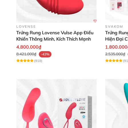
LOVENSE
SVAKOM
Trứng Rung Lovense Vulse App Điều
Trứng Run
Khiển Thông Minh, Kích Thích Mạnh
Hiện Đại C
4.800.000₫
1.800.000
8.421.000₫
2.535.000₫
-43%
(918)
(91
Ai nên sử dụng sản phẩm này? 🎯
Pretty Love Snaky Vibe hướng đến các chị em 