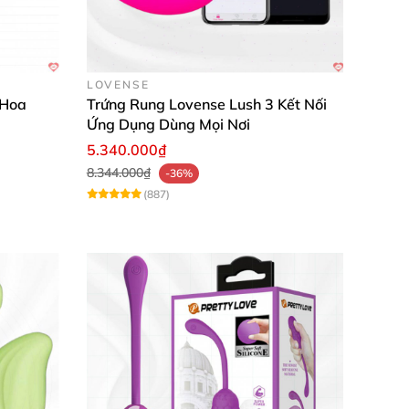
LOVENSE
 Hoa
Trứng Rung Lovense Lush 3 Kết Nối
Ứng Dụng Dùng Mọi Nơi
5.340.000₫
8.344.000₫
-36%
(887)
i cảm hoàn toàn mới. Đây cũng là lựa chọn