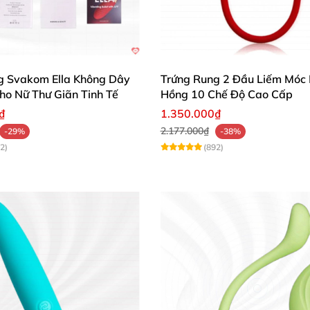
g Svakom Ella Không Dây
Trứng Rung 2 Đầu Liếm Móc
ho Nữ Thư Giãn Tinh Tế
Hồng 10 Chế Độ Cao Cấp
₫
1.350.000₫
2.177.000₫
-29%
-38%
2)
(892)
Trứng rung 2 đầu Pretty Love Snaky Vibe kích thích mua ngay
phụ nữ yêu thích sự riêng tư, thích trải nghiệm các khoá