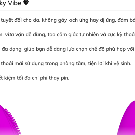
ky Vibe 💖
n tuyệt đối cho da, không gây kích ứng hay dị ứng, đảm b
, vừa vặn dễ dùng, tạo cảm giác tự nhiên và cực kỳ thoả
t đa dạng, giúp bạn dễ dàng lựa chọn chế độ phù hợp với
oải mái sử dụng trong phòng tắm, tiện lợi khi vệ sinh.
t kiệm tối đa chi phí thay pin.