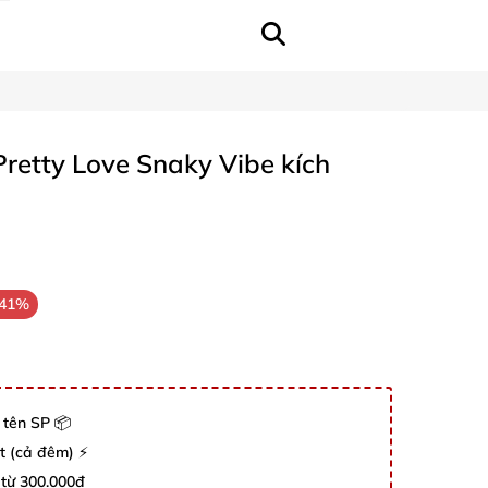
Pretty Love Snaky Vibe kích
-41%
 tên SP 📦
út (cả đêm) ⚡
 từ 300.000đ