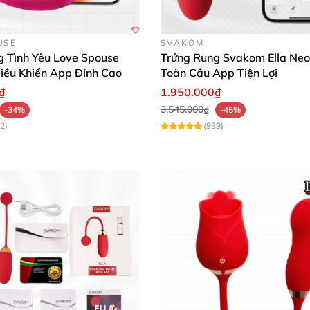
Trứng rung 2 đầu Pretty Love Snaky Vibe kích thích mua ngay
USE
SVAKOM
g Tình Yêu Love Spouse
Trứng Rung Svakom Ella Neo
iều Khiển App Đỉnh Cao
Toàn Cầu App Tiện Lợi
₫
1.950.000₫
3.545.000₫
-34%
-45%
2)
(939)