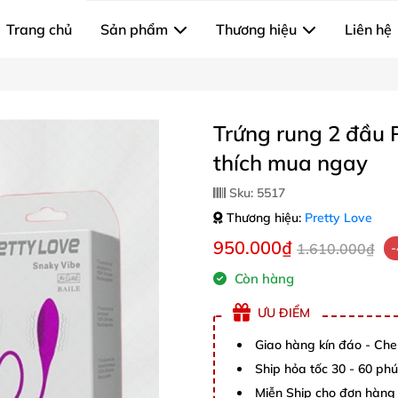
Trang chủ
Sản phẩm
Thương hiệu
Liên hệ
Trứng rung 2 đầu 
thích mua ngay
Sku:
5517
Thương hiệu:
Pretty Love
950.000₫
1.610.000₫
Còn hàng
ƯU ĐIỂM
Giao hàng kín đáo - Che
Ship hỏa tốc 30 - 60 ph
Miễn Ship cho đơn hàng