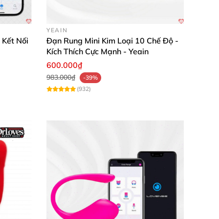
YEAIN
 Kết Nối
Đạn Rung Mini Kim Loại 10 Chế Độ -
Kích Thích Cực Mạnh - Yeain
600.000₫
983.000₫
-39%
(932)