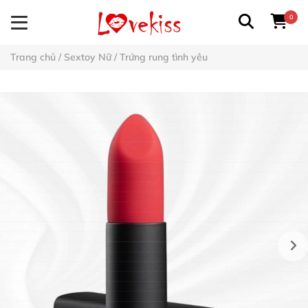
0
Trang chủ
/
Sextoy Nữ
/
Trứng rung tình yêu