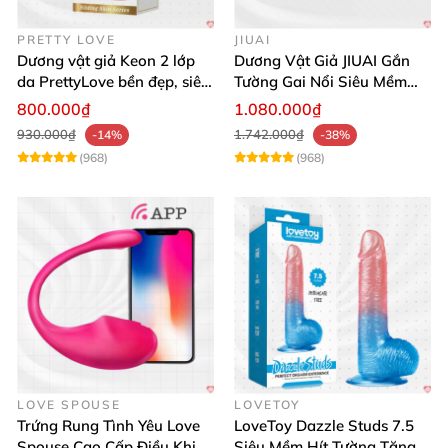
PRETTY LOVE
JIUAI
Dương vật giả Keon 2 lớp
Dương Vật Giả JIUAI Gắn
da PrettyLove bền đẹp, siêu
Tường Gai Nổi Siêu Mềm
mềm mại
Thoải Mái Mua Ngay
800.000₫
1.080.000₫
930.000₫
1.742.000₫
-14%
-38%
(968)
(968)
LOVE SPOUSE
LOVETOY
Trứng Rung Tình Yêu Love
LoveToy Dazzle Studs 7.5
Spouse Cao Cấp Điều Khiển
Siêu Mềm Hít Tường Tăng