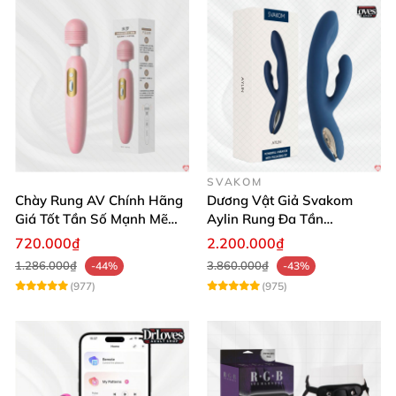
SVAKOM
Chày Rung AV Chính Hãng
Dương Vật Giả Svakom
Giá Tốt Tần Số Mạnh Mẽ
Aylin Rung Đa Tần
Siêu Bền
Massage Sung Sướng
720.000₫
2.200.000₫
1.286.000₫
3.860.000₫
-44%
-43%
(977)
(975)