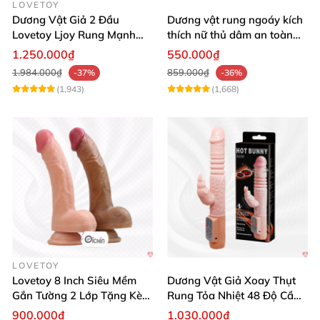
LOVETOY
Dương Vật Giả 2 Đầu
Dương vật rung ngoáy kích
Lovetoy Ljoy Rung Mạnh
thích nữ thủ dâm an toàn
ĐKTX Hút Sâu
cao cấp
1.250.000₫
550.000₫
1.984.000₫
859.000₫
-37%
-36%
(1,943)
(1,668)
LOVETOY
Lovetoy 8 Inch Siêu Mềm
Dương Vật Giả Xoay Thụt
Gắn Tường 2 Lớp Tặng Kèm
Rung Tỏa Nhiệt 48 Độ Cầm
Dầu Massage
Tay Hot Bunny
900.000₫
1.030.000₫