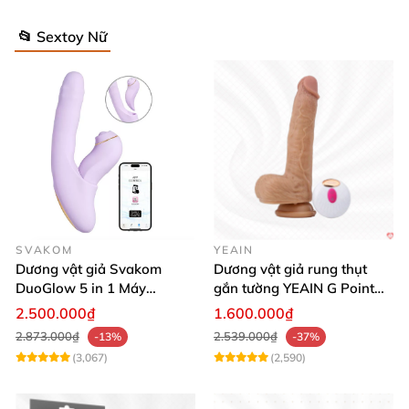
📂 Sextoy Nữ
SVAKOM
YEAIN
Dương vật giả Svakom
Dương vật giả rung thụt
DuoGlow 5 in 1 Máy
gắn tường YEAIN G Point
Massage Điểm G & Âm Vật
siêu thực điều khiển từ xa
2.500.000₫
1.600.000₫
Điều Khiển App
2.873.000₫
2.539.000₫
-13%
-37%
(3,067)
(2,590)