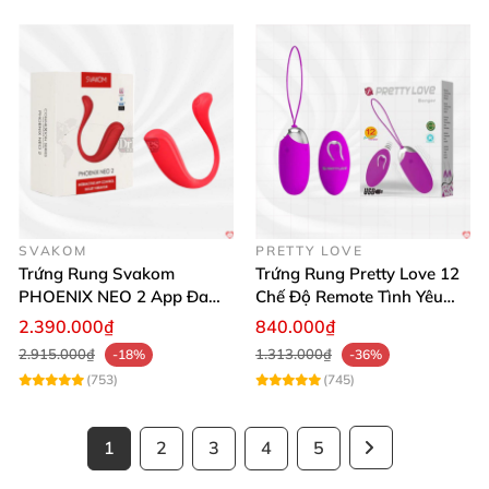
SVAKOM
PRETTY LOVE
Trứng Rung Svakom
Trứng Rung Pretty Love 12
PHOENIX NEO 2 App Đa
Chế Độ Remote Tình Yêu
Chức Năng Hấp Dẫn
Kích Thích
2.390.000₫
840.000₫
2.915.000₫
1.313.000₫
-18%
-36%
(753)
(745)
1
2
3
4
5