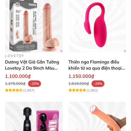
LOVETOY
Dương Vật Giả Gắn Tường
Thiên nga Flamingo điều
Lovetoy 2 Da 9inch Màu
khiển từ xa qua điện thoại
Flesh Hàng Chính Hãng
cực dễ dàng
1.100.000₫
1.150.000₫
1.375.000₫
1.619.000₫
-20%
-29%
(1,967)
(1,962)