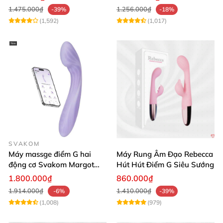
1.475.000₫
1.256.000₫
-39%
-18%
(1,592)
(1,017)
SVAKOM
Máy massge điểm G hai
Máy Rung Âm Đạo Rebecca
động cơ Svakom Margot
Hút Hút Điểm G Siêu Sướng
điều khiển qua app
1.800.000₫
860.000₫
1.914.000₫
1.410.000₫
-6%
-39%
(1,008)
(979)