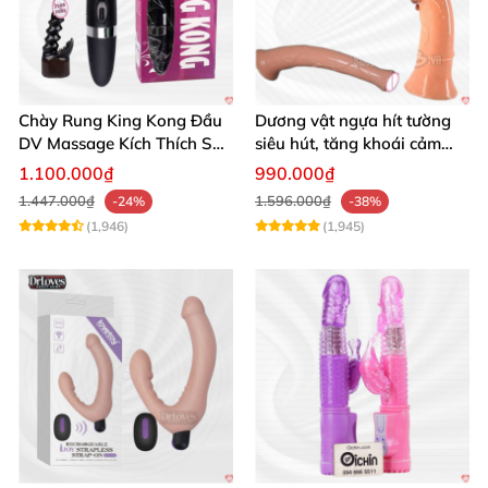
Chày Rung King Kong Đầu
Dương vật ngựa hít tường
DV Massage Kích Thích Sâu
siêu hút, tăng khoái cảm
Mạnh Mẽ
tận hưởng
1.100.000₫
990.000₫
1.447.000₫
1.596.000₫
-24%
-38%
(1,946)
(1,945)