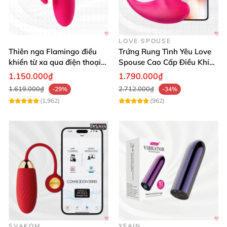
LOVE SPOUSE
Thiên nga Flamingo điều
Trứng Rung Tình Yêu Love
khiển từ xa qua điện thoại
Spouse Cao Cấp Điều Khiển
cực dễ dàng
App Đỉnh Cao
1.150.000₫
1.790.000₫
1.619.000₫
2.712.000₫
-29%
-34%
(1,962)
(962)
Thanh rung mini Lovense Exomoon dễ sử dụng kích thích mạnh
SVAKOM
mẽ
YEAIN