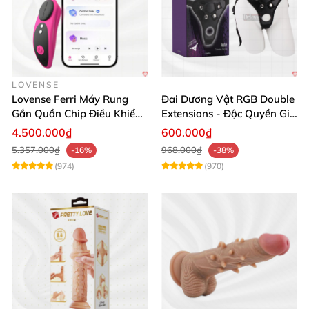
LOVENSE
Lovense Ferri Máy Rung
Đai Dương Vật RGB Double
Gắn Quần Chip Điều Khiển
Extensions - Độc Quyền Giá
App Tăng Hưng Phấn
Sốc
4.500.000₫
600.000₫
5.357.000₫
968.000₫
-16%
-38%
(974)
(970)