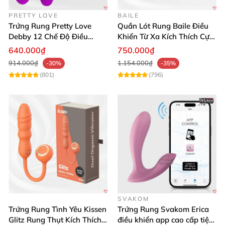
PRETTY LOVE
BAILE
Thương hiệu: LOVENSE (USA)
Trứng Rung Pretty Love
Quần Lót Rung Baile Điều
Debby 12 Chế Độ Điều
Khiển Từ Xa Kích Thích Cực
Khiển Từ Xa Siêu Mượt
Mạnh
640.000₫
750.000₫
Thanh rung mini Lovense Exomoon dễ sử dụng kích thích mạnh
914.000₫
1.154.000₫
-30%
-35%
mẽ
(801)
(796)
Phản hồi từ khách hàng đã trải nghiệm 💬
"Lovense Exomoon thật sự vượt ngoài mong đợi,
SVAKOM
Trứng Rung Tình Yêu Kissen
Trứng Rung Svakom Erica
chất liệu rất mềm, sử dụng thoải mái và không hề
Glitz Rung Thụt Kích Thích
điều khiển app cao cấp tiện