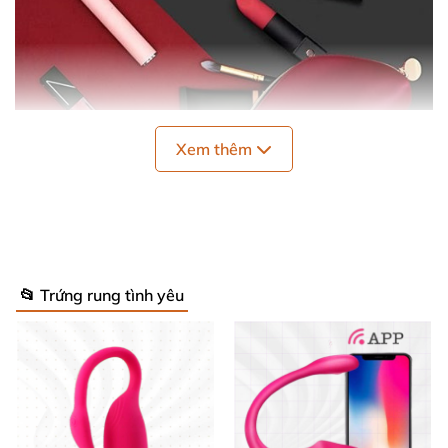
Xem thêm
📂 Trứng rung tình yêu
Thanh rung mini Lovense Exomoon dễ sử dụng kích thích mạnh
mẽ